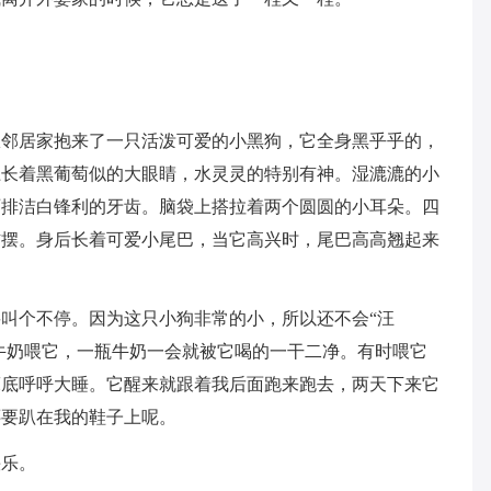
从邻居家抱来了一只活泼可爱的小黑狗，它全身黑乎乎的，
上长着黑葡萄似的大眼睛，水灵灵的特别有神。湿漉漉的小
两排洁白锋利的牙齿。脑袋上搭拉着两个圆圆的小耳朵。四
右摆。身后长着可爱小尾巴，当它高兴时，尾巴高高翘起来
叫个不停。因为这只小狗非常的小，所以还不会“汪
来牛奶喂它，一瓶牛奶一会就被它喝的一干二净。有时喂它
床底呼呼大睡。它醒来就跟着我后面跑来跑去，两天下来它
还要趴在我的鞋子上呢。
快乐。