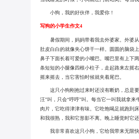
小狗，我的好伙伴，我爱你！
写狗的小学生作文4
暑假期间，妈妈带着我去外婆家。外婆
肚皮白白的就像夹心饼干一样。圆圆的脑袋
鼻子下面长着可爱的小嘴巴。嘴巴里有上下
条短短的小腿像四根小柱子，走起路来左摇
摇来摇去，当它害怕时候就夹着尾巴。
这只小狗刚抱过来时还没有断奶，总是要
汪”叫，只会“哼哼”叫。每当它一叫我就拿
肉片，它吃得津津有味。它吃饱喝足就跑到
和我很熟，我和它形影不离。晚上睡觉时它
我非常喜欢这只小狗，它给我带来无限