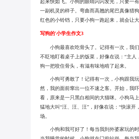
起来快如飞。小狗的眼睛闪闪发光，只要一
一副机灵的样子。弯曲而高翘的尾巴真像猎
红色的小铃铛，只要小狗一跑起来，就会让大
写狗的'小学生作文3
小狗最喜欢吃骨头了。记得有一次，我
不眨地盯着桌子上的饭菜，好像在说：“主人
狗一把咬住骨头，有滋有味地啃了起来。
小狗可勇敢了！记得有一次，小狗跟我
然，我的面前窜出一位不速之客。开始，我
看，原来是一只黑白相间的大猫咪。小狗马
猛地大叫“汪、汪、汪”，好像在说：“快滚开
场。
小狗和我可好了！每当我到外婆家玩的
当我睡觉的时候，小狗就在门前站岗。每当