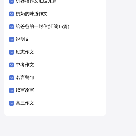
8篇）
机器猫作文汇编九篇
奶奶的味道作文
给爸爸的一封信(汇编15篇)
说明文
励志作文
中考作文
名言警句
续写改写
高三作文