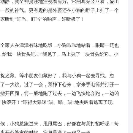
有动静，就全神贯注地注视着前方。它的耳朵竖立着，显出
狗一般的神气。更有趣的是外婆还在小狗的脖子上挂了一个
家听到“叮当、叮当”的响声，好听极了！
们全家人在津津有味地吃饭，小狗乖乖地站着，眼睛一眨也
，给我一块骨头吧！”我见了，马上夹了一块骨头给它。小
玩捉迷藏。等小朋友们藏好了，我与小狗一起去寻找。忽
吓了一大跳。过了一会，我静下心来，拿来手电筒并打开一
上撒开四腿，箭一般地跑了过去，一边飞快地奔跑，一边凶
，快滚开！”吓得大猫咪“喵、喵、喵”地尖叫着逃离了现
时候，小狗总跑过来，甩甩尾巴，好像在与我打招呼呢！每
我离开外婆家的时候，它总是送了一程又一程。