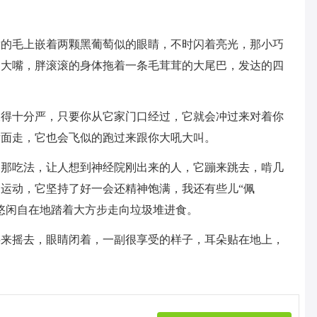
黄的毛上嵌着两颗黑葡萄似的眼睛，不时闪着亮光，那小巧
的大嘴，胖滚滚的身体拖着一条毛茸茸的大尾巴，发达的四
破得十分严，只要你从它家门口经过，它就会冲过来对着你
后面走，它也会飞似的跑过来跟你大吼大叫。
它那吃法，让人想到神经院刚出来的人，它蹦来跳去，啃几
运动，它坚持了好一会还精神饱满，我还有些儿“佩
悠闲自在地踏着大方步走向垃圾堆进食。
摇来摇去，眼睛闭着，一副很享受的样子，耳朵贴在地上，