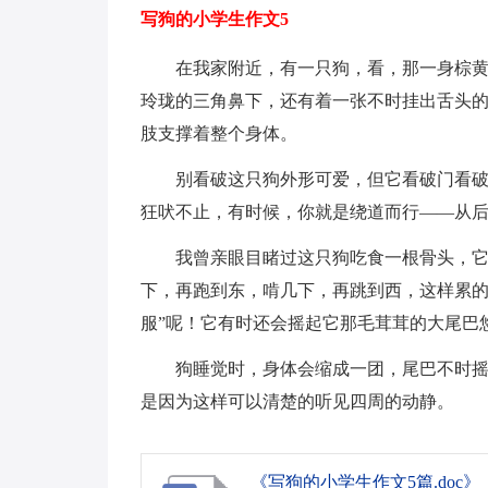
写狗的小学生作文5
在我家附近，有一只狗，看，那一身棕
玲珑的三角鼻下，还有着一张不时挂出舌头
肢支撑着整个身体。
别看破这只狗外形可爱，但它看破门看
狂吠不止，有时候，你就是绕道而行――从
我曾亲眼目睹过这只狗吃食一根骨头，
下，再跑到东，啃几下，再跳到西，这样累的
服”呢！它有时还会摇起它那毛茸茸的大尾巴
狗睡觉时，身体会缩成一团，尾巴不时
是因为这样可以清楚的听见四周的动静。
《写狗的小学生作文5篇.doc》