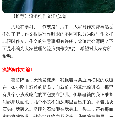
【推荐】流浪狗作文汇总5篇
无论在学习、工作或是生活中，大家对作文都再熟悉
不过了吧，作文根据写作时限的不同可以分为限时作文和
非限时作文。作文的注意事项有许多，你确定会写吗？下
面是小编为大家整理的流浪狗作文5篇，希望对大家有所
帮助。
流浪狗作文 篇1
夜幕降临，天预发漆黑，我拖着两条血肉模糊的双腿
在一条小路上艰难的爬着，向着前方的草地前进着。那里
有几个小孩没吃完的面包扔在那儿。饥肠辘辘的我正准备
叼起那块面包，几个小孩不知从哪里冒出来的。拿着几块
石头向我砸来。坚硬的石块砸在我身上，头上，还有那血
肉模糊的双腿上钻心地疼痛向我袭来。我蜷缩在那里，任