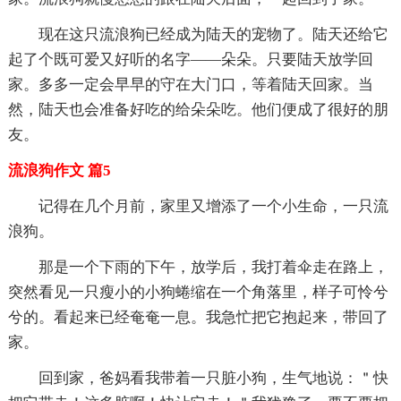
现在这只流浪狗已经成为陆天的宠物了。陆天还给它
起了个既可爱又好听的名字——朵朵。只要陆天放学回
家。多多一定会早早的守在大门口，等着陆天回家。当
然，陆天也会准备好吃的给朵朵吃。他们便成了很好的朋
友。
流浪狗作文 篇5
记得在几个月前，家里又增添了一个小生命，一只流
浪狗。
那是一个下雨的下午，放学后，我打着伞走在路上，
突然看见一只瘦小的小狗蜷缩在一个角落里，样子可怜兮
兮的。看起来已经奄奄一息。我急忙把它抱起来，带回了
家。
回到家，爸妈看我带着一只脏小狗，生气地说：＂快