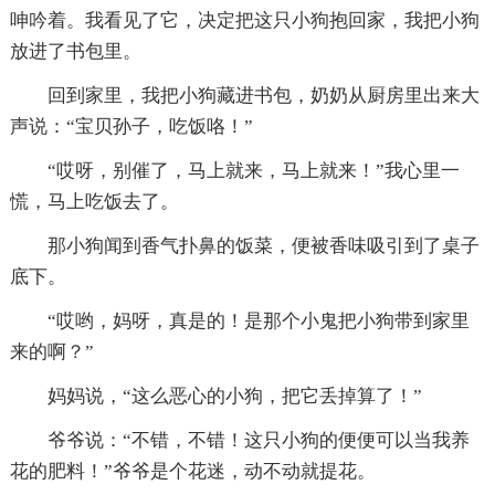
呻吟着。我看见了它，决定把这只小狗抱回家，我把小狗
放进了书包里。
回到家里，我把小狗藏进书包，奶奶从厨房里出来大
声说：“宝贝孙子，吃饭咯！”
“哎呀，别催了，马上就来，马上就来！”我心里一
慌，马上吃饭去了。
那小狗闻到香气扑鼻的饭菜，便被香味吸引到了桌子
底下。
“哎哟，妈呀，真是的！是那个小鬼把小狗带到家里
来的啊？”
妈妈说，“这么恶心的小狗，把它丢掉算了！”
爷爷说：“不错，不错！这只小狗的便便可以当我养
花的肥料！”爷爷是个花迷，动不动就提花。