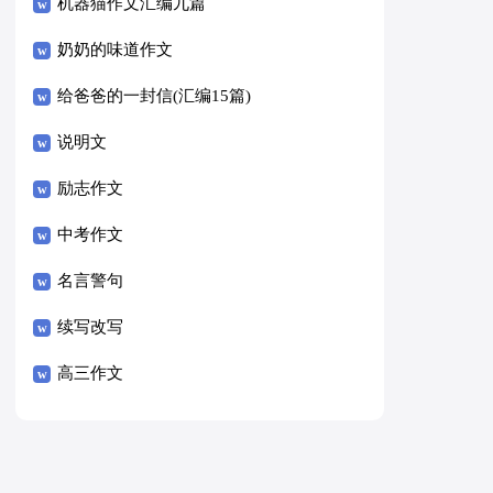
8篇）
机器猫作文汇编九篇
奶奶的味道作文
给爸爸的一封信(汇编15篇)
说明文
励志作文
中考作文
名言警句
续写改写
高三作文