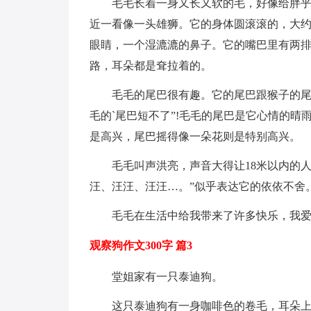
毛毛长着一身又长又软的毛，好像给胖
近一看像一头雄狮。它的身体圆滚滚的，大
眼睛，一个湿漉漉的鼻子。它的嘴巴里有两
路，耳朵都是耷拉着的。
毛毛的尾巴很有趣。它的尾巴跟猴子的尾
毛的`尾巴短不了”!毛毛的尾巴是它心情的
是高兴，尾巴摇得像一朵花则是特别高兴。
毛毛叫声洪亮，声音大得让18米以内的
汪、汪汪、汪汪…。”似乎表达它的依依不舍
毛毛在生活中给我带来了许多快乐，我
观察狗作文300字 篇3
堂姐家有一只泰迪狗。
这只泰迪狗有一身咖啡色的卷毛，耳朵