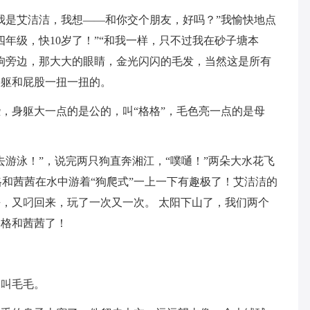
我是艾洁洁，我想——和你交个朋友，好吗？”我愉快地点
年级，快10岁了！”“和我一样，只不过我在砂子塘本
狗旁边，那大大的眼睛，金光闪闪的毛发，当然这是所有
身躯和屁股一扭一扭的。
，身躯大一点的是公的，叫“格格”，毛色亮一点的是母
去游泳！”，说完两只狗直奔湘江，“噗嗵！”两朵大水花飞
格和茜茜在水中游着“狗爬式”一上一下有趣极了！艾洁洁的
，又叼回来，玩了一次又一次。 太阳下山了，我们两个
格格和茜茜了！
，叫毛毛。