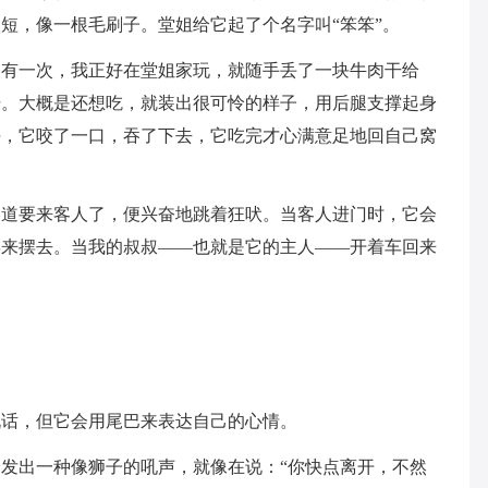
短，像一根毛刷子。堂姐给它起了个名字叫“笨笨”。
。有一次，我正好在堂姐家玩，就随手丢了一块牛肉干给
干。大概是还想吃，就装出很可怜的样子，用后腿支撑起身
块，它咬了一口，吞了下去，它吃完才心满意足地回自己窝
知道要来客人了，便兴奋地跳着狂吠。当客人进门时，它会
摆来摆去。当我的叔叔——也就是它的主人——开着车回来
。
说话，但它会用尾巴来表达自己的心情。
发出一种像狮子的吼声，就像在说：“你快点离开，不然