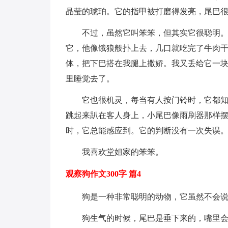
晶莹的琥珀。它的指甲被打磨得发亮，尾巴很
不过，虽然它叫笨笨，但其实它很聪明
它，他像饿狼般扑上去，几口就吃完了牛肉
体，把下巴搭在我腿上撒娇。我又丢给它一
里睡觉去了。
它也很机灵，每当有人按门铃时，它都
跳起来趴在客人身上，小尾巴像雨刷器那样
时，它总能感应到。它的判断没有一次失误
我喜欢堂姐家的笨笨。
观察狗作文300字 篇4
狗是一种非常聪明的动物，它虽然不会
狗生气的时候，尾巴是垂下来的，嘴里会