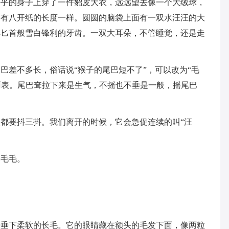
乎乎的身子上穿了一件貂皮大衣，远远望去像一个大绒球，
约有八开纸的长度一样。圆圆的脑袋上面有一双水汪汪的大
排匕首般雪白锋利的牙齿。一双大耳朵，不管睡觉，还是走
巴差不多长，俗话说“猴子的尾巴短不了”，可以改为“毛
晴雨表。尾巴耷拉下来是生气，不摇也不垂是一般，摇尾巴
人都要抖三抖。我们离开的时候，它会急促连续的叫“汪
。
爱毛毛。
上垂下柔软的长毛。它的眼睛藏在额头的毛发下面，像两粒