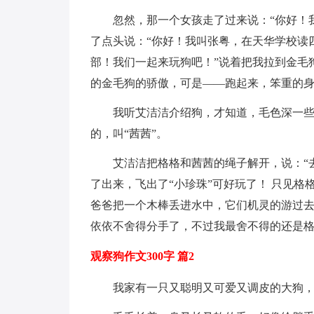
忽然，那一个女孩走了过来说：“你好！
了点头说：“你好！我叫张粤，在天华学校读四
部！我们一起来玩狗吧！”说着把我拉到金毛
的金毛狗的骄傲，可是——跑起来，笨重的
我听艾洁洁介绍狗，才知道，毛色深一些
的，叫“茜茜”。
艾洁洁把格格和茜茜的绳子解开，说：“
了出来，飞出了“小珍珠”可好玩了！ 只见格
爸爸把一个木棒丢进水中，它们机灵的游过去
依依不舍得分手了，不过我最舍不得的还是
观察狗作文300字 篇2
我家有一只又聪明又可爱又调皮的大狗