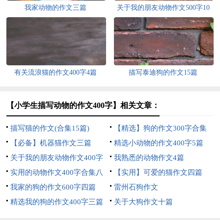
我家动物的作文三篇
关于我的朋友动物作文500字10
篇
有关流浪猫的作文400字4篇
描写泰迪狗的作文15篇
【小学生描写动物的作文400字】相关文章：
描写猫的作文(合集15篇)
【精选】狗的作文300字合集
【必备】机器猫作文三篇
10篇
精选小动物的作文400字5篇
关于我的朋友动物作文400字
我熟悉的动物作文4篇
汇编八篇
实用的动物作文400字合集八
【实用】可爱的猫作文四篇
篇
我家的狗的作文600字四篇
雷州石狗作文
精选我的狗的作文400字三篇
关于大狗作文十篇