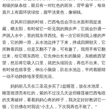
相镶的纵条纹，眼后有一对红色的斑块，背甲扁平，每块
盾片上有圆环状绿纹，腹甲淡黄色，像铜钱。
在风和日丽的时候，巴西龟也会浮出水面和我捉迷
藏，晒太阳，有时候它一听见我的脚步声，它就会扑通一
声跳入水中，害的我东寻西找。有一次它听到我上楼的声
音，它的脚一滑，从水池边摔了下来，摔成四脚朝天，它
挥舞着四肢，但是又翻不了身，可有趣了。我用手将它翻
过来，给它喂东西吃，它先伸出长长的脑袋，东瞧瞧西望
望，然后将它吸入口里，就把头缩回去，再也不出来。它
有时候也很享受，伸出小脑袋，趴在水池边，半闭着眼睛
一动不动静静地享受阳光浴。
妈妈前几天在三圣花乡买了2盆睡莲，放在水池里，
睡莲很漂亮有红的，紫的不过没几天这些睡莲被巴西龟咬
的支离破碎，看着妈妈心疼的样子，我决定好好教训它一
顿，它仿佛在对我说“小主人，下次我再也不敢了。”