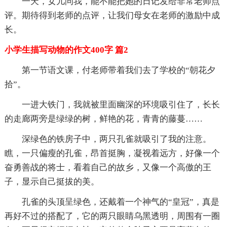
一天，女儿问我，能不能把她的日记发给非常老师点
评。期待得到老师的点评，让我们母女在老师的激励中成
长。
小学生描写动物的作文400字 篇2
第一节语文课，付老师带着我们去了学校的“朝花夕
拾”。
一进大铁门，我就被里面幽深的环境吸引住了，长长
的走廊两旁是绿绿的树，鲜艳的花，青青的藤蔓……
深绿色的铁房子中，两只孔雀就吸引了我的注意。
瞧，一只偏瘦的孔雀，昂首挺胸，凝视着远方，好像一个
奋勇善战的将士，看着自己的故乡，又像一个高傲的王
子，显示自己挺拔的美。
孔雀的头顶呈绿色，还戴着一个神气的“皇冠”，真是
再好不过的搭配了，它的两只眼睛乌黑透明，周围有一圈