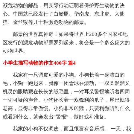
濒危动物的邮品，用实际行动证明着保护野生动物的决
心。中国就已经发行了白鳍豚、华南虎、东北虎、大熊
猫、金丝猴等几十种濒危动物的邮票。
邮票的世界真神奇！如果将世界上200多个国家和地
区发行的濒危动物邮票罗列起来，将会是一个多么庞大的
动物世界。
小学生描写动物的作文400字 篇4
我家有一只调皮可爱的小狗。小狗长着一身洁白的
毛，小狗一跑起来，就像一团雪球在滚动。一双圆溜溜又
机灵的眼睛藏在长长的绒毛里，一对耳朵警惕地听着四周
一切可疑的声音。小狗还长着一双锋利的爪子，尾巴翘得
老高，显得非常傲慢。小狗非常凶猛，只要稍微听到什么
或看到什么，就会发出“警报”，做好战斗准备。
我家的小狗不仅调皮，而且很富有音乐感。 一天，我