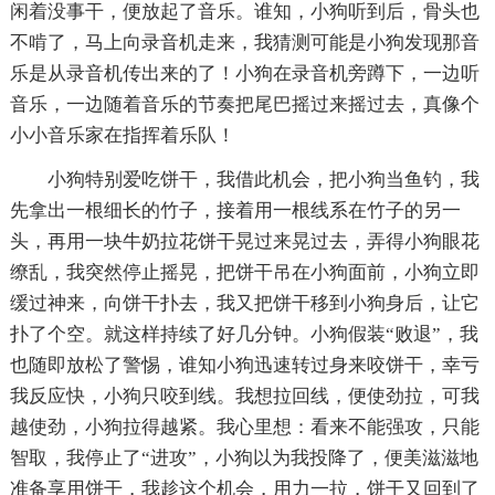
闲着没事干，便放起了音乐。谁知，小狗听到后，骨头也
不啃了，马上向录音机走来，我猜测可能是小狗发现那音
乐是从录音机传出来的了！小狗在录音机旁蹲下，一边听
音乐，一边随着音乐的节奏把尾巴摇过来摇过去，真像个
小小音乐家在指挥着乐队！
小狗特别爱吃饼干，我借此机会，把小狗当鱼钓，我
先拿出一根细长的竹子，接着用一根线系在竹子的另一
头，再用一块牛奶拉花饼干晃过来晃过去，弄得小狗眼花
缭乱，我突然停止摇晃，把饼干吊在小狗面前，小狗立即
缓过神来，向饼干扑去，我又把饼干移到小狗身后，让它
扑了个空。就这样持续了好几分钟。小狗假装“败退”，我
也随即放松了警惕，谁知小狗迅速转过身来咬饼干，幸亏
我反应快，小狗只咬到线。我想拉回线，便使劲拉，可我
越使劲，小狗拉得越紧。我心里想：看来不能强攻，只能
智取，我停止了“进攻”，小狗以为我投降了，便美滋滋地
准备享用饼干，我趁这个机会，用力一拉，饼干又回到了