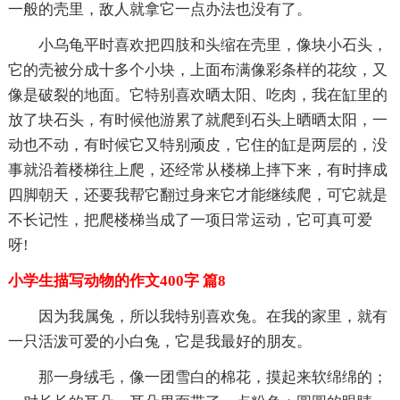
一般的壳里，敌人就拿它一点办法也没有了。
小乌龟平时喜欢把四肢和头缩在壳里，像块小石头，
它的壳被分成十多个小块，上面布满像彩条样的花纹，又
像是破裂的地面。它特别喜欢晒太阳、吃肉，我在缸里的
放了块石头，有时候他游累了就爬到石头上晒晒太阳，一
动也不动，有时候它又特别顽皮，它住的缸是两层的，没
事就沿着楼梯往上爬，还经常从楼梯上摔下来，有时摔成
四脚朝天，还要我帮它翻过身来它才能继续爬，可它就是
不长记性，把爬楼梯当成了一项日常运动，它可真可爱
呀!
小学生描写动物的作文400字 篇8
因为我属兔，所以我特别喜欢兔。在我的家里，就有
一只活泼可爱的小白兔，它是我最好的朋友。
那一身绒毛，像一团雪白的棉花，摸起来软绵绵的；