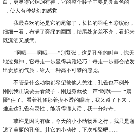
白，更显得它炯炯有神，它的整个脖子主要是亮蓝色的
`，使人有种梦幻的感觉。
我最喜欢的还是它的尾部了，长长的羽毛五彩缤纷，
细细一看，布满了亮绿的圈圈，结尾处参差不齐，看起来
既潇洒又威武。
“啊哦——啊哦——”别紧张，这是孔雀的叫声，惊天
地泣鬼神，它每走一步显得典雅轻巧；每走一步都会散发
出贵族的气质，给人一种高不可攀的感觉。
不管是什么动物都希望被他人关注，孔雀也不例外。
刚刚我正说要去看鸽子，刚起身就被一声“啊哦——”“震
慑”住了。看着孔雀那着摸不透的眼睛，我又蹲了下来，
难道这孔雀有灵性，能听得懂人话，我十分好奇。
或许是因为有缘，今天的小小动物园之行，我只是邂
逅了美丽的孔雀。其它的小动物，下次相聚吧……