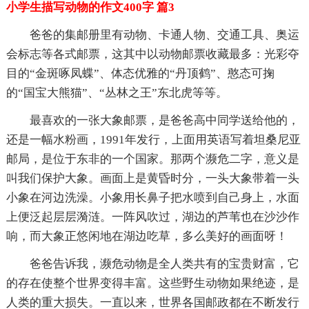
小学生描写动物的作文400字 篇3
爸爸的集邮册里有动物、卡通人物、交通工具、奥运
会标志等各式邮票，这其中以动物邮票收藏最多：光彩夺
目的“金斑啄凤蝶”、体态优雅的“丹顶鹤”、憨态可掬
的“国宝大熊猫”、“丛林之王”东北虎等等。
最喜欢的一张大象邮票，是爸爸高中同学送给他的，
还是一幅水粉画，1991年发行，上面用英语写着坦桑尼亚
邮局，是位于东非的一个国家。那两个濒危二字，意义是
叫我们保护大象。画面上是黄昏时分，一头大象带着一头
小象在河边洗澡。小象用长鼻子把水喷到自己身上，水面
上便泛起层层漪涟。一阵风吹过，湖边的芦苇也在沙沙作
响，而大象正悠闲地在湖边吃草，多么美好的画面呀！
爸爸告诉我，濒危动物是全人类共有的宝贵财富，它
的存在使整个世界变得丰富。这些野生动物如果绝迹，是
人类的重大损失。一直以来，世界各国邮政都在不断发行