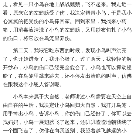
走，看见一只小鸟在地上战战兢兢，飞不起来。我走近一
看，原来它的左翅膀受了伤，我决定帮帮小鸟，于是我小
心翼翼的把受伤的小鸟捧回家。回到家里，我找来小药
箱，用消毒液清洗了小鸟的左翅膀，又用纱布包扎了小鸟
的伤口，将它放在鸟笼里养伤。
第二天，我喂它吃东西的时候，发现小鸟叫声洪亮
了，也开始进食了，我开心极了。过了两天，我轻轻的解
开纱布，小鸟的伤口己经完全愈合了。小鸟也可以挥动翅
膀了，在鸟笼里跳来跳去，还不停发出清脆的叫声，仿佛
在跟我这个小恩人答谢呢。
小鸟本来属于大自然，老师讲过小鸟需要在天空上自
由自在的生活，我决定让小鸟回归大自然，我打开鸟笼，
用手捧出小鸟，告诉小鸟，你的伤口己经好了，你可以去
找妈妈，小鸟一展翅膀飞了起来，还叽叽喳喳地朝我绕了
一个圈飞走了，仿佛在向我道别，我望着越飞越远的小