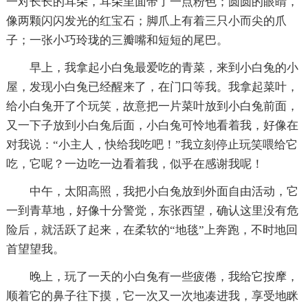
一对长长的耳朵，耳朵里面带了一点粉色；圆圆的眼睛，
像两颗闪闪发光的红宝石；脚爪上有着三只小而尖的爪
子；一张小巧玲珑的三瓣嘴和短短的尾巴。
早上，我拿起小白兔最爱吃的青菜，来到小白兔的小
屋，发现小白兔已经醒来了，在门口等我。我拿起菜叶，
给小白兔开了个玩笑，故意把一片菜叶放到小白兔前面，
又一下子放到小白兔后面，小白兔可怜地看着我，好像在
对我说：“小主人，快给我吃吧！”我立刻停止玩笑喂给它
吃，它呢？一边吃一边看着我，似乎在感谢我呢！
中午，太阳高照，我把小白兔放到外面自由活动，它
一到青草地，好像十分警觉，东张西望，确认这里没有危
险后，就活跃了起来，在柔软的“地毯”上奔跑，不时地回
首望望我。
晚上，玩了一天的小白兔有一些疲倦，我给它按摩，
顺着它的鼻子往下摸，它一次又一次地凑进我，享受地眯