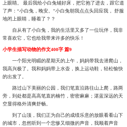
上眼睛。 最后我给小白兔铺好床，把它抱了进去，跟它道
了声：“小白兔，晚安。”小白兔朝我点点头回应我， 舒服
地闭上眼睛，睡着了？？
自从有了小白兔，我的生活里又多了一位玩伴，我非
常喜欢它，它也给我带来许多的快乐！
小学生描写动物的作文400字 篇9
一个阳光明睸的星期天的上午，妈妈带我去潜爬山，
我高兴极了。我和妈妈带上水壶，换上运动鞋，轻松愉快
的出发了。
路过山下美丽的公园，我们笔直沿路往山上爬，路两
旁，到处都是高高笔直的楠竹，密密麻麻；湛蓝深远的天
空显得格外清爽舒畅。
到了山顶，我们正为自己的成绩乐意的放眼看看山下
的城市，忽然听到一个悲惨又细微的声音，我顺着声音