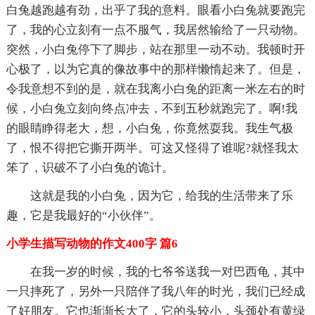
白兔越跑越有劲，出乎了我的意料。眼看小白兔就要跑完
了，我的心立刻有一点不服气，我居然输给了一只动物。
突然，小白兔停下了脚步，站在那里一动不动。我顿时开
心极了，以为它真的像故事中的那样懒惰起来了。但是，
令我意想不到的是，就在我离小白兔的距离一米左右的时
候，小白兔立刻向终点冲去，不到五秒就跑完了。啊!我
的眼睛睁得老大，想，小白兔，你竟然耍我。我生气极
了，恨不得把它撕开两半。可这又怪得了谁呢?就怪我太
笨了，识破不了小白兔的诡计。
这就是我的小白兔，因为它，给我的生活带来了乐
趣，它是我最好的“小伙伴”。
小学生描写动物的作文400字 篇6
在我一岁的时候，我的七爷爷送我一对巴西龟，其中
一只摔死了，另外一只陪伴了我八年的时光，我们已经成
了好朋友。它也渐渐长大了，它的头较小，头颈处有黄绿