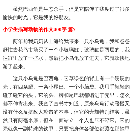
虽然巴西龟是生态杀手，但是它陪伴了我度过了很多
愉快的时光，它是我的好朋友。
小学生描写动物的作文400字 篇7
两年前我奶奶从上海给我带来一只小乌龟，我和爸爸
赶忙去花鸟市场买了一个小玻璃缸，玻璃缸是两层的，我
往缸里放了一些水，然后把小乌龟放了进去，它就欢快地
游了起来。
这只小乌龟是巴西龟，它草绿色的背上有一个硬硬的
壳，有四条腿、一条小尾巴、一个小脑袋。我用手轻轻的
碰了碰它的头，它的头、脚和尾巴就都缩进了壳里，怎么
都不伸肯出来。我查了查书才知道，原来乌龟行动缓慢又
没有什么反抗敌人攻击的本事，但它的壳却特别结实，虽
然只有两毫米厚，但在上面站立一个人也压不碎它。它的
壳就像一副特殊的铁甲，只要把身体各部位都藏在那铁甲