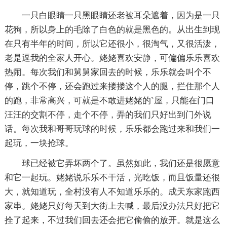
一只白眼睛一只黑眼睛还老被耳朵遮着，因为是一只
花狗，所以身上的毛除了白色的就是黑色的。从出生到现
在只有半年的时间，所以它还很小，很淘气，又很活泼，
老是逗我的全家人开心。姥姥喜欢安静，可偏偏乐乐喜欢
热闹。每次我们和舅舅家回去的时候，乐乐就会叫个不
停，跳个不停，还会跑过来搂搂这个人的腿，拦住那个人
的跑，非常高兴，可就是不敢进姥姥的`屋，只能在门口
汪汪的交割不停，走个不停，弄的我们只好出到门外说
话。每次我和哥哥玩球的时候，乐乐都会跑过来和我们一
起玩，一块抢球。
球已经被它弄坏两个了。虽然如此，我们还是很愿意
和它一起玩。姥姥说乐乐不干活，光吃饭，而且饭量还很
大，就知道玩，全村没有人不知道乐乐的。成天东家跑西
家串。姥姥只好每天到大街上去喊，最后没办法只好把它
拴了起来，不过我们回去还会把它偷偷的放开。就是这么