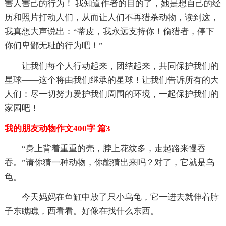
害人害己的行为！ 我知道作者的目的了，她是想自己的经
历和照片打动人们，从而让人们不再猎杀动物，读到这，
我真想大声说出：“蒂皮，我永远支持你！偷猎者，停下
你们卑鄙无耻的行为吧！”
让我们每个人行动起来，团结起来，共同保护我们的
星球——这个将由我们继承的星球！让我们告诉所有的大
人们：尽一切努力爱护我们周围的环境，一起保护我们的
家园吧！
我的朋友动物作文400字 篇3
“身上背着重重的壳，脖上花纹多，走起路来慢吞
吞。”请你猜一种动物，你能猜出来吗？对了，它就是乌
龟。
今天妈妈在鱼缸中放了只小乌龟，它一进去就伸着脖
子东瞧瞧，西看看。好像在找什么东西。