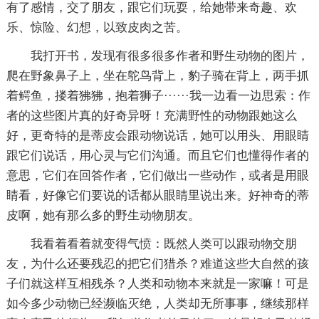
有了感情，交了朋友，跟它们玩耍，给她带来奇趣、欢
乐、惊险、幻想，以致皮肉之苦。
我打开书，发现有很多很多作者和野生动物的图片，
爬在野象鼻子上，坐在鸵鸟背上，豹子骑在背上，两手抓
着鳄鱼，搂着狒狒，抱着狮子······我一边看一边思索：作
者的这些图片真的好奇异呀！充满野性的动物跟她这么
好，更奇特的是蒂皮会跟动物说话，她可以用头、用眼睛
跟它们说话，用心灵与它们沟通。而且它们也懂得作者的
意思，它们在回答作者，它们做出一些动作，或者是用眼
睛看，好像它们要说的话都从眼睛里说出来。好神奇的蒂
皮啊，她有那么多的野生动物朋友。
我看着看着就变得气愤：既然人类可以跟动物交朋
友，为什么还要残忍的把它们猎杀？难道这些大自然的孩
子们就这样互相残杀？人类和动物本来就是一家嘛！可是
如今多少动物已经濒临灭绝，人类却无所事事，继续那样