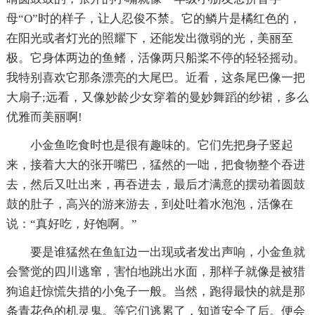
母“O”时的样子，让人忍俊不禁。它的鳞片是橘红色的，
在阳光或者灯光的照耀下，还能发出微弱的光，美丽至
极。它身体两边的鱼鳍，活像两只船桨不停的轻轻摇动。
我特别喜欢它那条漂亮的大尾巴。近看，这条尾巴像一把
大扇子;远看，又像妙龄少女穿着的曼妙舞蹈的纱裙，多么
优雅而美丽啊!
小金鱼吃食时也是很有趣味的。它们先把身子竖起
来，接着大大的张开嘴巴，猛然的一咄，把食物整个吞进
去，然后又吐出来，再吞进去，最后才满意的摆动着圆鼓
鼓的肚子，高兴的游来游去，到处吐着水泡泡，活像在
说：“真好吃，好饱啊。”
要是谁猛然在鱼缸边一出现或者发出声响，小金鱼就
会警觉的四川逃窜，害怕地跳出水面，那样子就像是被猎
狗追赶惊慌失措的小兔子一般。当然，跑得最快的就是那
条青花色的机灵鬼。等它们逃累了，知道安全了后。便会