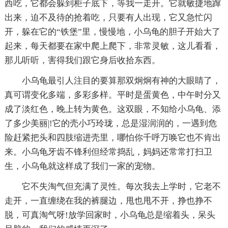
西吃，它都会躲到柜子底下，等我一走开。它就敏捷地蹿
出来，迫不及待的抢着吃，只要有人出现，它又急忙闪
开，躲在它的“铁堡”里，慢慢地，小乌龟的胆子开始大了
起来，每天都要在家中爬上爬下，非常灵敏，这儿看看，
那儿听听，害得我们跟它身后收拾东西。
小乌龟最引人注目的要算那双炯炯有神的大眼睛了，
真可谓变化多端，多彩多样。平时是蛋黄色，中午时分又
成了淡红色，晚上转为黄色。这双眼，不知给小乌龟、添
了多少美丽|!它的壳小巧玲珑，总是湿润润的，一遇到危
险赶紧把头和四肢缩进壳里，哪怕你千呼万唤它也不肯出
来。小乌龟牙齿不锋利但经常捣乱，妈妈还常常打扫卫
生，小乌龟就这样成了我们一家的宠物。
它不失淘气但充满了灵性。每次我去上学时，它老不
走开，一直缠绕在我的裤腿边，甩也甩不开，挣也挣不
脱，可真淘气呀!放学回家时，小乌龟总是缩着头，呆头