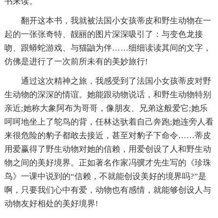
书来读。
翻开这本书，我就被法国小女孩蒂皮和野生动物在一
起的一张张奇特、靓丽的图片深深吸引了：与变色龙接
吻、跟蟒蛇游戏、与猫鼬为伴……细细读读其间的文字，
仿佛是进行了一次前所未有的美妙旅行!
通过这次精神之旅，我感受到了法国小女孩蒂皮对野
生动物的深深的情谊。她能跟动物说话，和野生动物特别
亲近;她称大象阿布为哥哥，像朋友、兄弟这般爱它;她乐
呵呵地坐上了鸵鸟的背，任林达驮着自己奔跑;她连旁人看
来很危险的豹子都敢去接近，甚至对豹子下命令……蒂皮
用爱赢得了野生动物对她的信赖，用爱创设了人和野生动
物之间的美好境界。正如著名作家冯骥才先生写的《珍珠
鸟》一课中说到的“信赖，不就能创设美好的境界吗?”是
啊，只要我们心中有爱，动物也有感情，就能够创设人与
动物友好相处的美好境界!