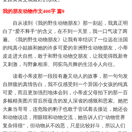
我的朋友动物作文400字 篇9
自从读到《我的野生动物朋友》那一刻起，我真正明
白了“爱不释手”的含义，在不到一天里，我一口气读了两
遍。《我的野生动物朋友》让我有幸结识了一位远在法国
的纯真小姑娘和她的许多可爱的非洲野生动物朋友，小蒂
皮走进大自然，敢于和野生动物交朋友，让我觉得既新奇
又刺激，与野象相亲、同驼鸟共舞的生活令人向往。
读着小蒂皮那一段段有趣又动人的故事，那一句句发
自肺腹的真情告白，我不仅感受到一个异国小女孩的纯真
可爱，而且更加强烈地体会到，小蒂皮父母拍下的那一百
多幅精美图片背后所蕴含的发人深省的感慨和思索。她把
大象当哥哥，连危险的豹子也敢于尝试着去接近，她还会
和动物说话，用眼睛和动物交流，她告诉人们“动物世界
复杂得很”，但动物从不凶恶，只是比较好斗，所以人们