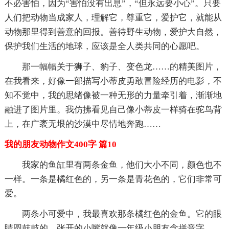
不必害怕，因为“害怕没有出息”，“但永远要小心”。只要
人们把动物当成家人，理解它，尊重它，爱护它，就能从
动物那里得到善意的回报。善待野生动物，爱护大自然，
保护我们生活的地球，应该是全人类共同的心愿吧。
那一幅幅关于狮子、豹子、变色龙……的精美图片，
在我看来，好像一部描写小蒂皮勇敢冒险经历的电影，不
知不觉中，我的思绪像被一种无形的力量牵引着，渐渐地
融进了图片里。我仿拂看见自己像小蒂皮一样骑在驼鸟背
上，在广袤无垠的沙漠中尽情地奔跑……
我的朋友动物作文400字 篇10
我家的鱼缸里有两条金鱼，他们大小不同，颜色也不
一样。一条是橘红色的，另一条是青花色的，它们非常可
爱。
两条小可爱中，我最喜欢那条橘红色的金鱼。它的眼
睛圆鼓鼓的，张开的小嘴就像一年级小朋友念拼音字