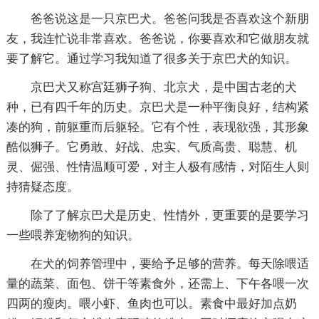
爸爸说这是一只京巴犬。爸爸问我是否喜欢这个新朋
友，我连忙说非常喜欢。爸爸说，你要喜欢和它做朋友就
要了解它。通过学习我知道了很多关于京巴犬的知识。
京巴犬又称宫廷狮子狗、北京犬，是中国古老的犬
种，已有四千年的历史。京巴犬是一种平衡良好，结构紧
凑的狗，前躯重而后躯轻。它有个性，表现欲强，其形象
酷似狮子。它勇敢、好战、忠实、气质高贵、聪慧、机
灵、倔强、性情温顺可爱，对主人极有感情，对陌生人则
持猜疑态度。
除了了解京巴犬是历史、性情外，更重要的是要学习
一些喂养宠物狗的知识。
在犬的饲养管理中，要给予足够的营养。每天除喂适
量的蔬菜、面包、饼干等素食外，还需上、下午各喂一次
四两的瘦肉。喂小虾、鱼肉也可以。素食中最好加点奶