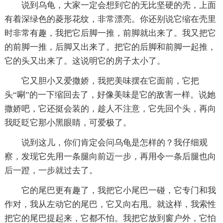
说到乌龟，大家一定会想到它的无比坚硬的壳，上面
有着深绿色的菱形花纹，非常漂亮。你还别说它缩在壳里
时非常有趣，我把它后脚一推，前脚就出来了。我又把它
的前脚一推，后脚又出来了。把它的后脚和前脚一起推，
它的头又出来了。这说明它的房子太小了。
它又胆小又爱撒娇，我把美味摆在它面前，它把
头“唰”的一下缩回去了，好像美味是它的敌害一样。说她
撒娇吧，它还挺会装的，趁人不注意，它先回个头，再向
我眨眨它那小黑眼睛，可爱极了。
说到这儿，你们肯定会问乌龟是怎样的？我仔细观
察，发现它先用一条腿向前迈一步，再用令一条后腿也向
后一蹬，一步就过去了。
它的尾巴更有趣了，我把它小尾巴一碰，它专门和我
作对，我从左动它的尾巴，它又向右甩。就这样，我索性
把它的尾巴提起来，它都不怕。我把它放到窗户外，它怕