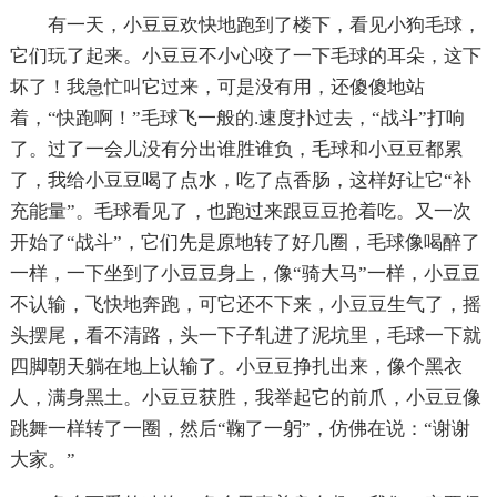
有一天，小豆豆欢快地跑到了楼下，看见小狗毛球，
它们玩了起来。小豆豆不小心咬了一下毛球的耳朵，这下
坏了！我急忙叫它过来，可是没有用，还傻傻地站
着，“快跑啊！”毛球飞一般的.速度扑过去，“战斗”打响
了。过了一会儿没有分出谁胜谁负，毛球和小豆豆都累
了，我给小豆豆喝了点水，吃了点香肠，这样好让它“补
充能量”。毛球看见了，也跑过来跟豆豆抢着吃。又一次
开始了“战斗”，它们先是原地转了好几圈，毛球像喝醉了
一样，一下坐到了小豆豆身上，像“骑大马”一样，小豆豆
不认输，飞快地奔跑，可它还不下来，小豆豆生气了，摇
头摆尾，看不清路，头一下子轧进了泥坑里，毛球一下就
四脚朝天躺在地上认输了。小豆豆挣扎出来，像个黑衣
人，满身黑土。小豆豆获胜，我举起它的前爪，小豆豆像
跳舞一样转了一圈，然后“鞠了一躬”，仿佛在说：“谢谢
大家。”