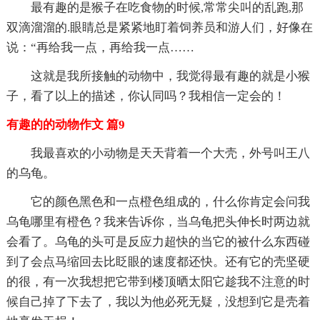
最有趣的是猴子在吃食物的时候,常常尖叫的乱跑,那
双滴溜溜的.眼睛总是紧紧地盯着饲养员和游人们，好像在
说：“再给我一点，再给我一点……
这就是我所接触的动物中，我觉得最有趣的就是小猴
子，看了以上的描述，你认同吗？我相信一定会的！
有趣的的动物作文 篇9
我最喜欢的小动物是天天背着一个大壳，外号叫王八
的乌龟。
它的颜色黑色和一点橙色组成的，什么你肯定会问我
乌龟哪里有橙色？我来告诉你，当乌龟把头伸长时两边就
会看了。乌龟的头可是反应力超快的当它的被什么东西碰
到了会点马缩回去比眨眼的速度都还快。还有它的壳坚硬
的很，有一次我想把它带到楼顶晒太阳它趁我不注意的时
候自己掉了下去了，我以为他必死无疑，没想到它是壳着