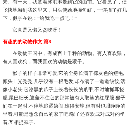
来。有一天，我拿着冰淇淋走到它的面前。它看见了，便
飞快地游到我这里来，用头使劲地撞鱼缸，一连撞了好几
下，似乎在说：“给我吃一点吧！”
它真是又懒又贪吃呀！
有趣的的动物作文 篇8
在动物王国中，有成百上千种的动物。有人喜欢猫，
有人喜欢狗，而我喜欢的动物是猴子。
猴子的样子非常可爱,它的全身长满了棕灰色的短毛,
额头上光秃秃,几乎没有一根毛发,却布满了一道道皱纹,活
像小老头.它漆黑的爪子上长着长长的爪甲,不时地抓耳挠
腮,尾巴细长,遮盖不住它的那常被有人取笑的红屁股.猴子
们在一起时,不停地追逐嬉闹,难得安静,但有时也眼睁睁的
坐着,可能是想念自己的家了吧!猴子还喜欢成对成对的坐
着,互相捉虱子.