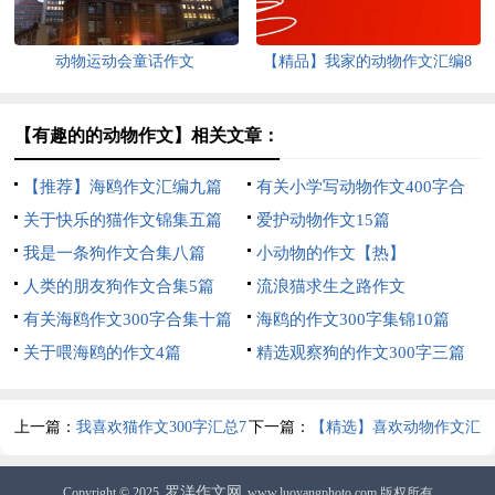
动物运动会童话作文
【精品】我家的动物作文汇编8
篇
【有趣的的动物作文】相关文章：
【推荐】海鸥作文汇编九篇
有关小学写动物作文400字合
关于快乐的猫作文锦集五篇
集七篇
爱护动物作文15篇
我是一条狗作文合集八篇
小动物的作文【热】
人类的朋友狗作文合集5篇
流浪猫求生之路作文
有关海鸥作文300字合集十篇
海鸥的作文300字集锦10篇
关于喂海鸥的作文4篇
精选观察狗的作文300字三篇
上一篇：
我喜欢猫作文300字汇总7
下一篇：
【精选】喜欢动物作文汇
篇
总5篇
罗洋作文网
Copyright © 2025
www.luoyangphoto.com 版权所有