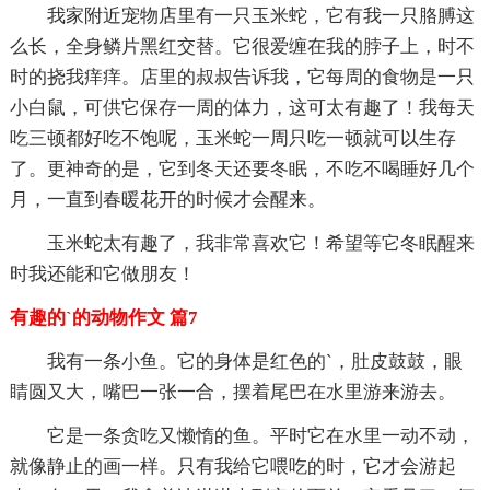
我家附近宠物店里有一只玉米蛇，它有我一只胳膊这
么长，全身鳞片黑红交替。它很爱缠在我的脖子上，时不
时的挠我痒痒。店里的叔叔告诉我，它每周的食物是一只
小白鼠，可供它保存一周的体力，这可太有趣了！我每天
吃三顿都好吃不饱呢，玉米蛇一周只吃一顿就可以生存
了。更神奇的是，它到冬天还要冬眠，不吃不喝睡好几个
月，一直到春暖花开的时候才会醒来。
玉米蛇太有趣了，我非常喜欢它！希望等它冬眠醒来
时我还能和它做朋友！
有趣的`的动物作文 篇7
我有一条小鱼。它的身体是红色的`，肚皮鼓鼓，眼
睛圆又大，嘴巴一张一合，摆着尾巴在水里游来游去。
它是一条贪吃又懒惰的鱼。平时它在水里一动不动，
就像静止的画一样。只有我给它喂吃的时，它才会游起