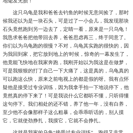
地毫发无损！
这只乌龟是我和爸爸去钓鱼的时候无意间捡了，那时
候我还以为是一块石头，可是过了一小会儿，我发现那块
石头竟然跑到另一边去了，定睛一看，原来是一只乌龟！
我恳求爸爸把他带回去养，爸爸思虑再三，终于同意了。
你们以为乌龟跑的很慢？不对，乌龟其实跑的很快的，因
为我回到家，把它放到地上的'时候，惊奇的一幕发生了，
他竟能飞快地在我家奔跑，我刚开始以为我这是在做梦，
可是我狠狠的打了自己一下大痛了，这是真的，乌龟真的
可以跑这么快，原来之前电视上的都是假的呀。我有点怀
疑他是接受过专业训练，因为我拿手拍一下地说停下，他
竟然真的停下来了！可是我说什么它都听不懂，只听得懂
这句停下。我们相处的还不错，养了他一年，没有白养，
至少他不会像那样子这么粗暴，会乖乖听话的，别人摸
它，它就使劲挣扎，我摸它，它就不会挣扎。
这就是我家的乌龟“接受过专业训练”，跑得又非常