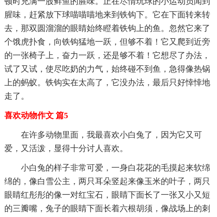
顿时充满一股鲜鱼的腥味。正在尽情玩球的小运动员闻到
腥味，赶紧放下球喵喵喵地来到铁钩下。它在下面转来转
去，那双圆溜溜的眼睛始终瞪着铁钩上的鱼。忽然它来了
个饿虎扑食，向铁钩猛地一跃，但够不着！它又爬到近旁
的一张椅子上，奋力一跃，还是够不着！它想尽了办法，
试了又试，使尽吃奶的力气，始终碰不到鱼，急得像热锅
上的蚂蚁。铁钩实在太高了，它没办法，最后只好悻悻地
走了。
喜欢动物作文 篇5
在许多动物里面，我最喜欢小白兔了，因为它又可
爱，又活泼，显得十分讨人喜欢。
小白兔的样子非常可爱，一身白花花的毛摸起来软绵
绵的，像白雪公主，两只耳朵竖起来像玉米的叶子，两只
眼睛红彤彤的像一对红宝石，眼睛下面长了一张又小又短
的三瓣嘴，兔子的眼睛下面长着六根胡须，像战场上的刺