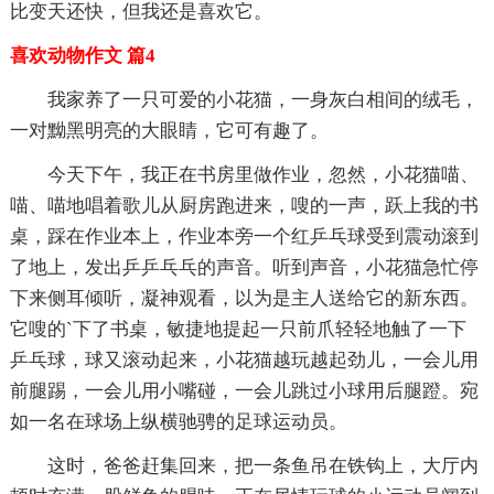
比变天还快，但我还是喜欢它。
喜欢动物作文 篇4
我家养了一只可爱的小花猫，一身灰白相间的绒毛，
一对黝黑明亮的大眼睛，它可有趣了。
今天下午，我正在书房里做作业，忽然，小花猫喵、
喵、喵地唱着歌儿从厨房跑进来，嗖的一声，跃上我的书
桌，踩在作业本上，作业本旁一个红乒乓球受到震动滚到
了地上，发出乒乒乓乓的声音。听到声音，小花猫急忙停
下来侧耳倾听，凝神观看，以为是主人送给它的新东西。
它嗖的`下了书桌，敏捷地提起一只前爪轻轻地触了一下
乒乓球，球又滚动起来，小花猫越玩越起劲儿，一会儿用
前腿踢，一会儿用小嘴碰，一会儿跳过小球用后腿蹬。宛
如一名在球场上纵横驰骋的足球运动员。
这时，爸爸赶集回来，把一条鱼吊在铁钩上，大厅内