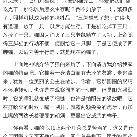
计又来了。它们对猫说：“亲爱的猫先生，你若把我们都
吃光了，那你以后怎么生存呢？倒不如放了一只，繁殖多
了，照样可以成为你的牺牲品。”三脚猫想了想：讲得也
有道理，放了一只，以后才能生存。于是猫吃掉了三只，
放掉了一只。猫因为消灭了三只老鼠精立了大功，上帝觉
得三脚猫的行动不便，便赐给它一只脚，于是它便成了四
脚猫。以后它善于行走，就是现在的猫了。
上面用神话介绍了猫的来历了，下面请听我介绍我家
的猫的特点吧。它披着一身洁白而有光泽的衣裳，走起路
来，犹如一位美丽的公主在散步。你看，它那圆圆的眼睛
不停地转动，也许是在观察周围的一切吧。但是阳光强烈
时，它的瞳孔就变成了细缝，也许是怕阳光的缘故吧。它
在打哈欠的时候，嘴一咧开，就露两颗尖尖的虎牙，再加
上嘴的两边长着硬硬的胡须，更显出它威武的样子。
你再看，猫的'头顶上两个耳朵总是竖着的，这又是什
么原因呢？它可不像狗一样，耳朵总是垂下，因为狗喜欢