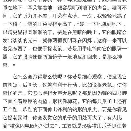
睡在地下，耳朵靠着地，很容易听到地下的声音。猫可不
同，它的听力并不差，耳朵有点薄。一次，我轻轻地踢了
一下椅子，猫的耳朵竖得更高了，“嫂”一下地跳到地下，
眼睛更显得圆溜溜的了。要是在黑暗的晚上，它的眼睛会
发出淡淡的光来，就像两颗夜明珠在闪烁，这样一来可以
着见东西了，也便于捉老鼠。若是用手电筒向它的眼珠一
照，它的眼睛便像两面镜子一般地反射回来，是那么神
奇。=
它怎么会跑得那么快呢？你若是细心观察，便发现它
前脚短，后脚长，这就有利于行动，比如说捉老鼠。使你
奇怪的是，它怎么跑得无声无息呢？那是因为猫的四只脚
下面长着厚厚的肉垫，形状像梅花。它的每只爪子上还有
五个趾，爪趾的下面伸出锋利的钩形的爪尖。要是你看见
它捉老鼠时，你会发觉它的爪子的用处可大了，有人比
喻“猫像闪电般地扑过去”，主要就是形容猫用爪子抓住老