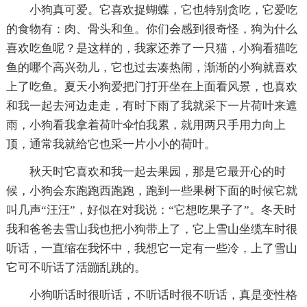
小狗真可爱。它喜欢捉蝴蝶，它也特别贪吃，它爱吃
的食物有：肉、骨头和鱼。你们会感到很奇怪，狗为什么
喜欢吃鱼呢？是这样的，我家还养了一只猫，小狗看猫吃
鱼的哪个高兴劲儿，它也过去凑热闹，渐渐的小狗就喜欢
上了吃鱼。夏天小狗爱把门打开坐在上面看风景，也喜欢
和我一起去河边走走，有时下雨了我就采下一片荷叶来遮
雨，小狗看我拿着荷叶伞怕我累，就用两只手用力向上
顶，通常我就给它也采一片小小的荷叶。
秋天时它喜欢和我一起去果园，那是它最开心的时
候，小狗会东跑跑西跑跑，跑到一些果树下面的时候它就
叫几声“汪汪”，好似在对我说：“它想吃果子了”。冬天时
我和爸爸去雪山我也把小狗带上了，它上雪山坐缆车时很
听话，一直缩在我怀中，我想它一定有一些冷，上了雪山
它可不听话了活蹦乱跳的。
小狗听话时很听话，不听话时很不听话，真是变性格