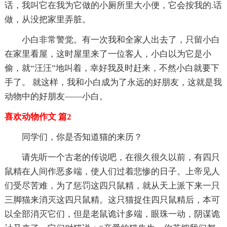
话，我叫它在我为它做的小厕所里大小便，它会按我的.话
做，从没把家里弄脏。
小白非常警觉。有一次我和全家人出去了，只留小白
在家里看屋，这时屋里来了一位客人，小白以为它是小
偷，就“汪汪”地叫着，幸好我及时赶来，不然小白就要下
手了。 就这样，我和小白成为了永远的好朋友，这就是我
动物中的好朋友——小白。
喜欢动物作文 篇2
同学们，你是否知道猫的来历？
请先听一个古老的传说吧，在很久很久以前，有四只
鼠精在人间作恶多端，使人们过着悲惨的日子。上帝见人
们受尽苦难，为了惩罚这四只鼠精，就从天上派下来一只
三脚猫来消灭这四只鼠精。这只猫捉住四只鼠精后，本可
以全部消灭它们，但是老鼠诡计多端，眼珠一动，阴谋诡