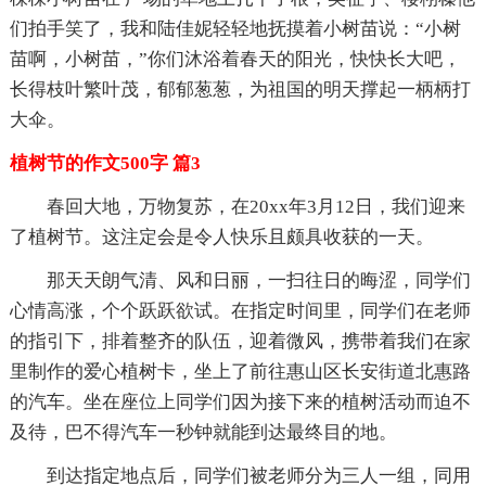
们拍手笑了，我和陆佳妮轻轻地抚摸着小树苗说：“小树
苗啊，小树苗，”你们沐浴着春天的阳光，快快长大吧，
长得枝叶繁叶茂，郁郁葱葱，为祖国的明天撑起一柄柄打
大伞。
植树节的作文500字 篇3
春回大地，万物复苏，在20xx年3月12日，我们迎来
了植树节。这注定会是令人快乐且颇具收获的一天。
那天天朗气清、风和日丽，一扫往日的晦涩，同学们
心情高涨，个个跃跃欲试。在指定时间里，同学们在老师
的指引下，排着整齐的队伍，迎着微风，携带着我们在家
里制作的爱心植树卡，坐上了前往惠山区长安街道北惠路
的汽车。坐在座位上同学们因为接下来的植树活动而迫不
及待，巴不得汽车一秒钟就能到达最终目的地。
到达指定地点后，同学们被老师分为三人一组，同用