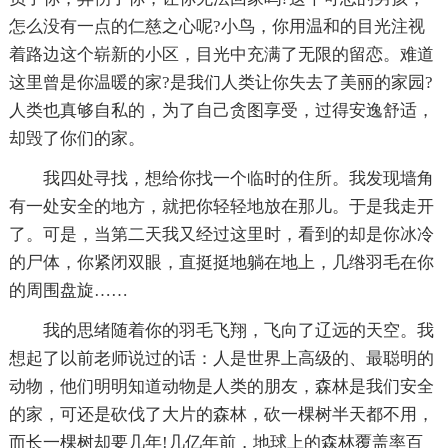
怎么没有一点的仁慈之心呢?小鸟，你用温和的目光注视
着路边这个崭新的小区，目光中充满了无限的留恋。难道
这里曾是你温暖的家?是我们人类让你失去了美丽的家园?
人类也真够自私的，为了自己贪图享受，过得安逸舒适，
却毁了你们的家。
我四处寻找，想给你找一个临时的住所。我发现墙角
有一处安全的地方，就把你轻轻地放在那儿。于是我走开
了。可是，当第二天我又经过这里时，看到的却是你冰冷
的尸体，你紧闭双眼，直挺挺地躺在地上，几绺羽毛在你
的周围盘旋……
我的思绪随着你的羽毛飞翔，飞向了辽远的天空。我
想起了以前老师说过的话：人是世界上高级的、最聪明的
动物，他们明明知道动物是人类的朋友，森林是我们安全
的家，可还是砍伐了大片的森林，砍一棵树半天都不用，
而长一棵树却要几年!几亿年前，地球上的森林覆盖率百