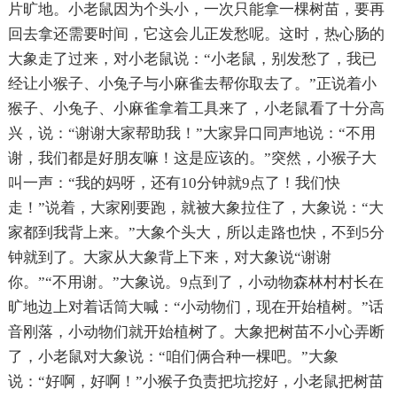
片旷地。小老鼠因为个头小，一次只能拿一棵树苗，要再
回去拿还需要时间，它这会儿正发愁呢。这时，热心肠的
大象走了过来，对小老鼠说：“小老鼠，别发愁了，我已
经让小猴子、小兔子与小麻雀去帮你取去了。”正说着小
猴子、小兔子、小麻雀拿着工具来了，小老鼠看了十分高
兴，说：“谢谢大家帮助我！”大家异口同声地说：“不用
谢，我们都是好朋友嘛！这是应该的。”突然，小猴子大
叫一声：“我的妈呀，还有10分钟就9点了！我们快
走！”说着，大家刚要跑，就被大象拉住了，大象说：“大
家都到我背上来。”大象个头大，所以走路也快，不到5分
钟就到了。大家从大象背上下来，对大象说“谢谢
你。”“不用谢。”大象说。9点到了，小动物森林村村长在
旷地边上对着话筒大喊：“小动物们，现在开始植树。”话
音刚落，小动物们就开始植树了。大象把树苗不小心弄断
了，小老鼠对大象说：“咱们俩合种一棵吧。”大象
说：“好啊，好啊！”小猴子负责把坑挖好，小老鼠把树苗