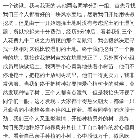
一个铁锹。我与我班的'其他两名同学分到一组。首先寻找
我们三个人都看好的一块风水宝地，然后我们开始用铁锹
挖坑，但是由于一开始选择土地时没有考虑泥土的干湿问
题，所以挖起来十分费劲，经历5分钟后，看着我们三个
人花费九牛二虎之力所挖的那个老鼠洞，我么毅然决定寻
找一块相对来说比较湿润的土地。终于我们挖出了一个像
样的坑，紧接这我把树苗放在坑里扶正了，另外两个小组
成员用铁锨培土。我两手小心翼翼地扶着小树苗，他们不
停地挖土，把挖的土放到树坑里。他们干得更卖力，我非
常佩服。当我们终于把树种好要挂爱心植树卡的时候，突
然发现种错了树，三个人都有点泄气，但是我抬头环视了
同学们一眼，这才发现，大家都干得热火朝天，都像一只
只勤劳的小蜜蜂各自不停的工作着。看着同学们的这股干
劲，我们三个人又重燃激情，开始种植另外的树，最终，
我们完美地种好了两棵树并且挂上了自己制作的爱心植树
卡。看着自己亲手种植的小树，心中感慨万千。微风吹