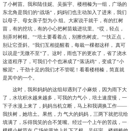
了小树苗。我和陆佳妮、吴振宇、楼栩榛为一组，广场的
东北角是我们的“战场”，妈妈们也主动加入了进来，我们
以母子、母女亲子型为小 组。大家说干就干，有的扛树
苗，有的挖坑，有的小心把树苗栽进坑里。“哎，轻点，
别弄对树根。”“培土要看着点，别擦伤树皮。”“扶正点，
别让它歪斜。”我们互相提醒着，每栽一棵都这样， 真可
以说是“无微不至”了。这时，雨也下的更欢了，省了浇水
这道程序了，可我们个个也淋成了“落汤鸡”，变成了“小
猴泥”，干劲十足的我们才不管呢！看看楼栩榛，简直就
是其中的一个。
这时，我和妈妈的这组却遇到了小麻烦，因为雨下大
了，水坑积水越来越多，可我的力气小，培土速度慢，一
下子水漫上来了，妈妈当机立断，马上和我调换工作——
我扶树，她培土。果然，力 气大的妈妈，三两下就把坑给
填满了，乐得我笑的合不笼嘴。经过一个上午的苦战，一
棵棵小树苗在 广场的草地上扎下了根，吴征宇、楼栩榛他