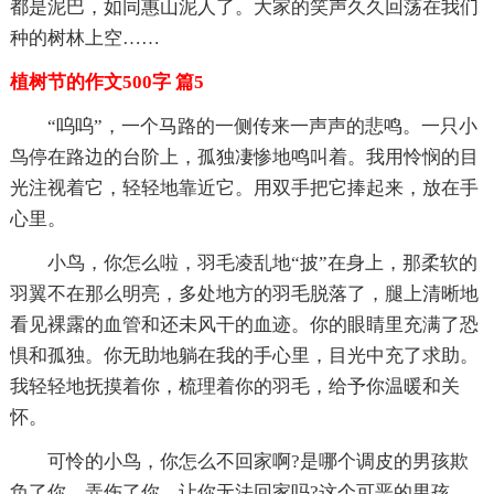
都是泥巴，如同惠山泥人了。大家的笑声久久回荡在我们
种的树林上空……
植树节的作文500字 篇5
“呜呜”，一个马路的一侧传来一声声的悲鸣。一只小
鸟停在路边的台阶上，孤独凄惨地鸣叫着。我用怜悯的目
光注视着它，轻轻地靠近它。用双手把它捧起来，放在手
心里。
小鸟，你怎么啦，羽毛凌乱地“披”在身上，那柔软的
羽翼不在那么明亮，多处地方的羽毛脱落了，腿上清晰地
看见裸露的血管和还未风干的血迹。你的眼睛里充满了恐
惧和孤独。你无助地躺在我的手心里，目光中充了求助。
我轻轻地抚摸着你，梳理着你的羽毛，给予你温暖和关
怀。
可怜的小鸟，你怎么不回家啊?是哪个调皮的男孩欺
负了你，弄伤了你，让你无法回家吗?这个可恶的男孩，