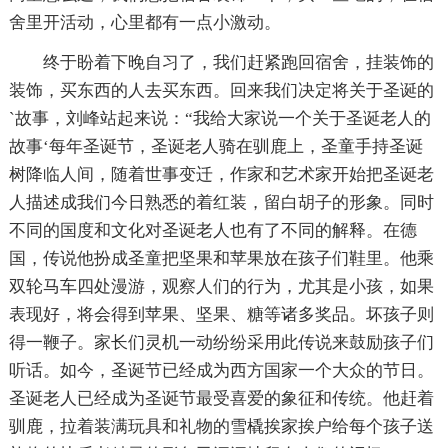
舍里开活动，心里都有一点小激动。
终于盼着下晚自习了，我们赶紧跑回宿舍，挂装饰的
装饰，买东西的人去买东西。回来我们决定将关于圣诞的
`故事，刘峰站起来说：“我给大家说一个关于圣诞老人的
故事‘每年圣诞节，圣诞老人骑在驯鹿上，圣童手持圣诞
树降临人间，随着世事变迁，作家和艺术家开始把圣诞老
人描述成我们今日熟悉的着红装，留白胡子的形象。同时
不同的国度和文化对圣诞老人也有了不同的解释。在德
国，传说他扮成圣童把坚果和苹果放在孩子们鞋里。他乘
双轮马车四处漫游，观察人们的行为，尤其是小孩，如果
表现好，将会得到苹果、坚果、糖等诸多奖品。坏孩子则
得一鞭子。家长们灵机一动纷纷采用此传说来鼓励孩子们
听话。如今，圣诞节已经成为西方国家一个大众的节日。
圣诞老人已经成为圣诞节最受喜爱的象征和传统。他赶着
驯鹿，拉着装满玩具和礼物的雪橇挨家挨户给每个孩子送