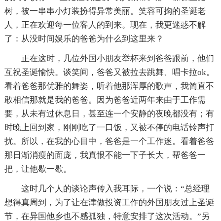
树，被一串串小灯装扮得异常美丽。笑容可掬的圣诞老
人，正在欢迎每一位客人的到来。现在，我更迷惑不解
了：从没时间娱乐的爸爸为什么到这里来？
正在这时，几位外国小朋友举杯来到爸爸跟前，他们
互祝圣诞愉快。谈笑间，爸爸又被拉去跳舞、唱卡拉ok。
看着爸爸那优雅的舞姿，听着他那浑厚的歌声，我简直不
敢相信那就是我的爸爸。因为爸爸近两年来由于工作需
要，从未有过休息日，甚至连一个安静的夜晚都没有；有
时晚上回到家，刚刚吃了一口饭，又被不停的电话铃声打
扰。所以，在我的心目中，爸爸是一个工作迷。看着爸爸
那日渐消瘦的面庞，我真恨不能一下子长大，帮爸爸一
把，让他歇一歇。
这时几个人的谈论声传入我耳际，一个说：“总经理
想得真周到，为了让在津做投资工作的外国朋友过上圣诞
节，在异国他乡也不感孤独，特意安排了这次活动。”另