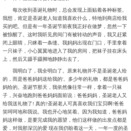
每次收到圣诞礼物时，总会发现上面贴着各种标签。
我想，肯定是圣诞老人知道我喜欢什么，特地到商店给我
买的吧。但是有一年圣诞节前夜我正好在做梦，忽然一下
被惊醒了。这时我听见房间门有被转动的声音，我又赶紧
闭上眼睛，只眯着一条缝。我妈妈出现在门口，手里拿着
一只袜子，小心翼翼地进入了我的房间，把袜子挂在床头
上，然后又蹑手蹑脚地静静出去了。
我明白了，我全明白了。原来礼物并不是圣诞老人给
的，而是爸爸妈妈送给我的'。多少年的礼物，都是爸爸妈
妈给的。圣诞节那天，我依然像往常一样，拿着一只袜
子，兴奋地跑到爸爸妈妈面前说：爸爸妈妈，圣诞老人又
给我送礼物了! 真的?圣诞老人可真喜欢我们宝贝啊!爸爸
笑呵呵地和我说。我也开心地笑着。因为我知道，爸爸妈
妈这样做，是要完成我的愿望，他们这样做的出发点都是
爱，对我那深沉的爱 现在我仍盼着这一天，一年一度的圣