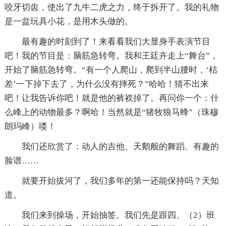
咬牙切齿，使出了九牛二虎之力，终于拆开了。我的礼物
是一盆玩具小花，是用木头做的。
最有趣的时刻到了！来看看我们大显身手表演节目
吧！我的节目是：脑筋急转弯。我和王廷卉走上“舞台”，
开始了脑筋急转弯。“有一个人爬山，爬到半山腰时，‘枯
差’一下掉下去了，为什么没有摔死？”哈哈！猜不出来
吧！让我告诉你吧！就是他的裤衩掉了。再问你一个：什
么峰上的动物最多？啊哈！当然就是“猪牧狼马蜂”（珠穆
朗玛峰）喽！
我们还欣赏了：动人的吉他、天鹅般的舞蹈、有趣的
脸谱……
就要开始拔河了，我们多年的第一还能保持吗？天知
道。
我们来到操场，开始抽签。我们先是跟四、（2）班