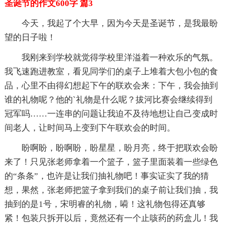
圣诞节的作文600字 篇3
今天，我起了个大早，因为今天是圣诞节，是我最盼
望的日子啦！
我刚来到学校就觉得学校里洋溢着一种欢乐的气氛。
我飞速跑进教室，看见同学们的桌子上堆着大包小包的食
品，心里不由得幻想起下午的联欢会来：下午，我会抽到
谁的礼物呢？他的`礼物是什么呢？拔河比赛会继续得到
冠军吗……一连串的问题让我迫不及待地想让自己变成时
间老人，让时间马上变到下午联欢会的时间。
盼啊盼，盼啊盼，盼星星，盼月亮，终于把联欢会盼
来了！只见张老师拿着一个篮子，篮子里面装着一些绿色
的“条条”，也许是让我们抽礼物吧！事实证实了我的猜
想，果然，张老师把篮子拿到我们的桌子前让我们抽，我
抽到的是1号，宋明睿的礼物，嗬！这礼物包得还真够
紧！包装只拆开以后，竟然还有一个止咳药的药盒儿！我