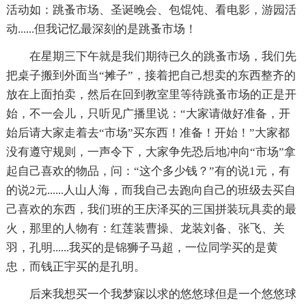
活动如：跳蚤市场、圣诞晚会、包馄饨、看电影，游园活
动......但我记忆最深刻的是跳蚤市场！
在星期三下午就是我们期待已久的跳蚤市场，我们先
把桌子搬到外面当“摊子”，接着把自己想卖的东西整齐的
放在上面拍卖，然后在回到教室里等待跳蚤市场的正是开
始，不一会儿，只听见广播里说：“大家请做好准备，开
始后请大家走着去“市场”买东西！准备！开始！”大家都
没有遵守规则，一声令下，大家争先恐后地冲向“市场”拿
起自己喜欢的物品，问：“这个多少钱？”有的说1元，有
的说2元......人山人海，而我自己去跑向自己的班级去买自
己喜欢的东西，我们班的王庆泽买的三国拼装玩具卖的最
火，那里的人物有：红莲装曹操、龙装刘备、张飞、关
羽，孔明......我买的是锦狮子马超，一位同学买的是黄
忠，而钱正宇买的是孔明。
后来我想买一个我梦寐以求的悠悠球但是一个悠悠球