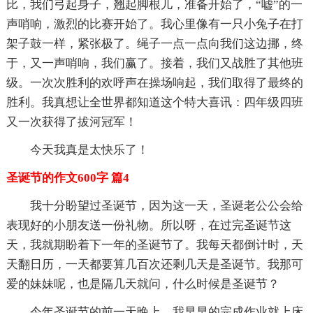
比，我们弓起身子，翘起脚根儿，准备开始了，“嘘”的一
声哨响，激烈的比赛开始了。我心里像有一只小兔子在打
架子鼓一样，紧张极了。绳子一点一点向我们这边挪，终
于，又一声哨响，我们赢了。接着，我们又战胜了其他班
级。一次次胜利的欢呼声在操场响起，我们取得了最终的
胜利。我真想让全世界都知道这个特大喜讯：四年级四班
又一次获得了拔河冠军！
今天我真是太快乐了！
圣诞节的作文600字 篇4
我十分盼望过圣诞节，因为这一天，圣诞老公公会给
表现好的小朋友送一份礼物。所以呀，在过完圣诞节这
天，我就期盼着下一年的圣诞节了。我每天都倒计时，天
天翻日历，一天都要算几百次还剩几天是圣诞节。我那可
爱的妹妹呢，也是隔几天就问，什么时候是圣诞节？
今年圣诞节的前一天晚上，我早早的完成作业就上床