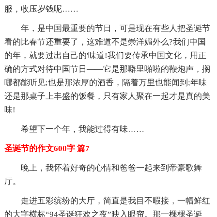
服，收压岁钱呢……
年，是中国最重要的节日，可是现在有些人把圣诞节
看的比春节还重要了，这难道不是崇洋媚外么?我们中国
的年，就要过出自己的'味道!我们要传承中国文化，用正
确的方式对待中国节日——它是那噼里啪啦的鞭炮声，搁
哪都能听见;也是那浓厚的酒香，隔着万里也能闻到;年味
还是那桌子上丰盛的饭餐，只有家人聚在一起才是真的美
味!
希望下一个年，我能过得有味……
圣诞节的作文600字 篇7
晚上，我怀着好奇的心情和爸爸一起来到帝豪歌舞
厅。
走进五彩缤纷的大厅，简直是我目不暇接，一幅鲜红
的大字横标“94圣诞狂欢之夜”映入眼帘。那一棵棵圣诞