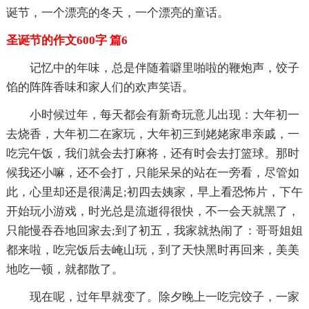
诞节，一个漂亮的冬天，一个漂亮的童话。
圣诞节的作文600字 篇6
记忆中的年味，总是伴随着噼里啪啦的鞭炮声，饺子
馅的阵阵香味和家人们的欢声笑语。
小时候过年，每天都会有新奇玩意儿出现：大年初一
去烧香，大年初二在家玩，大年初三到姥姥家串亲戚，一
吃完午饭，我们就会去打麻将，还有时会去打篮球。那时
候我还小嘛，还不会打，只能呆呆的站在一旁看，尽管如
此，心里却还是很满足;初四去姨家，早上看恐怖片，下午
开始玩小游戏，时光总是流逝得很快，不一会天就黑了，
只能慢吞吞地回家去;到了初五，我家就热闹了：哥哥姐姐
都来啦，吃完饭后去崦山玩，到了天快黑时再回来，美美
地吃一顿，就都散了。
现在呢，过年早就变了。除夕晚上一吃完饺子，一家