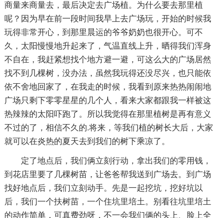
商量来商量去，最后决定去广场植。为什么要去那里植
呢？因为早在前一段时间我早上去广场玩，开始的时候我
玩得非常开心，到那里晨运的爷爷奶奶也很开心。可不
久，太阳慢慢地升起来了，气温直线上升，晒得我们浑身
不自在，我赶紧想找个地方避一避，可这么大的广场居然
找不到几棵树，没办法，虽然我玩得还没尽兴，也只能依
依不舍地回家了，在我走的时候，我看到原来热热闹闹地
广场只剩下零零星星的几个人，看来大家都跟我一样被这
热辣辣的太阳吓跑了。所以我觉得在那里植树是再有意义
不过的了，相信不久的.将来，等我们植的树长大后，大家
就可以在炎热的夏天去到我们的树下乘凉了。
定了地点后，我们俩立刻行动，拿出我们的零用钱，
到花店里要了几棵树苗，让爸爸帮我送到广场去。到广场
找好地点后，我们立刻动手。先是一起挖坑，挖好坑以
后，我们一个扶树苗，一个住坑里培土。别看往坑里培土
的动作简单，可真费劲呀，不一会我们俩的头上、脸上全