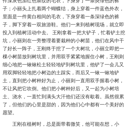
件深灰色加红色条纹的毛衣，下身穿了一条炎绿色的裤
子；小丽头上扎着两个蝴蝶结，身上穿着一件蓝色外衣，
里面是一件黄白相间的毛衣，下身穿着一条深绿色的裤
子，脚下穿着一双旅游鞋。他们一来到植树现场，就立即
投入到植树活动中去。 王刚拿着一把大铲子，忙着铲土挖
坑，小丽则在一旁整理着要栽种的小树苗，他们在风中干
了好长一阵子，王刚终于挖了一个大树坑，小丽立即把一
棵小树苗放到树坑里，并用双手紧紧地握住小树，王刚则
细心地把一锹锹松土轻轻地铲到树坑里，他铲了一会儿又
用双脚轻轻地把小树边的土踩实，而后又一锹一锹地铲
土，直到把小树种好为止，小丽则一直用双手握着小树，
不让风把它吹倒。他们把小树种好后，又一起为小树培
土、浇水，一直忙到满头大汗他们还没有歇着。虽然很累
了，但他们的心里是甜的，因为他们心中都有一个美好的
愿望。
王刚在植树时，总是面带着微笑，他可能在想，小