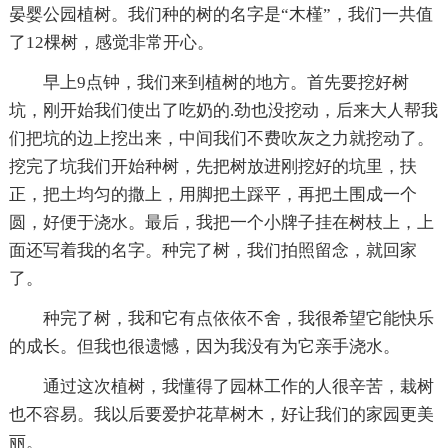
晏婴公园植树。我们种的树的名字是“木槿”，我们一共值
了12棵树，感觉非常开心。
早上9点钟，我们来到植树的地方。首先要挖好树
坑，刚开始我们使出了吃奶的.劲也没挖动，后来大人帮我
们把坑的边上挖出来，中间我们不费吹灰之力就挖动了。
挖完了坑我们开始种树，先把树放进刚挖好的坑里，扶
正，把土均匀的撒上，用脚把土踩平，再把土围成一个
圆，好便于浇水。最后，我把一个小牌子挂在树枝上，上
面还写着我的名字。种完了树，我们拍照留念，就回家
了。
种完了树，我和它有点依依不舍，我很希望它能快乐
的成长。但我也很遗憾，因为我没有为它亲手浇水。
通过这次植树，我懂得了园林工作的人很辛苦，栽树
也不容易。我以后要爱护花草树木，好让我们的家园更美
丽。