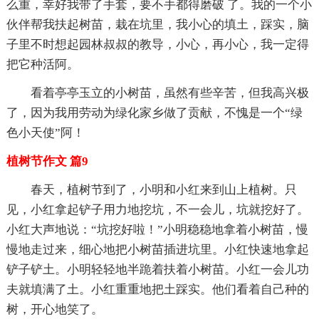
么重，幸好我带了手套，要不手都得磨破 了。我的一个小
伙伴帮我扶起树苗，栽在坑里，我小心的填土，踩实，脑
子里不时想起园林叔叔的教导，小心，再小心，我一定得
把它种活阿。
看着亭亭玉立的小树苗，虽然有些辛苦，但我高兴极
了，因为我用劳动为绿化家乡做了贡献，不愧是一个“绿
色小天使”阿！
植树节作文 篇9
春天，植树节到了，小明和小红来到山上植树。只
见，小红拿起铲子用力地挖坑，不一会儿，坑就挖好了。
小红大声地说：“坑挖好啦！”小明稳稳地拿着小树苗，慢
慢地走过来，细心地把小树苗插进坑里。小红快速地拿起
铲子铲土。小明轻轻地半跪着扶着小树苗。小红一会儿功
夫就填满了土。小红重重地把土踩实。他们看着自己种的
树，开心地笑了。