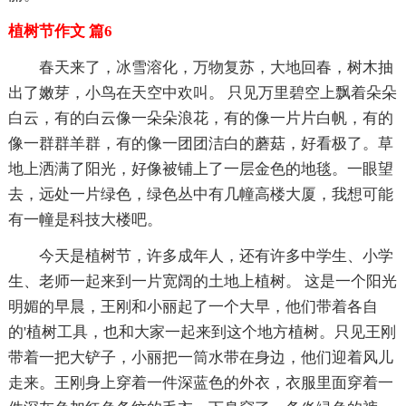
植树节作文 篇6
春天来了，冰雪溶化，万物复苏，大地回春，树木抽
出了嫩芽，小鸟在天空中欢叫。 只见万里碧空上飘着朵朵
白云，有的白云像一朵朵浪花，有的像一片片白帆，有的
像一群群羊群，有的像一团团洁白的蘑菇，好看极了。草
地上洒满了阳光，好像被铺上了一层金色的地毯。一眼望
去，远处一片绿色，绿色丛中有几幢高楼大厦，我想可能
有一幢是科技大楼吧。
今天是植树节，许多成年人，还有许多中学生、小学
生、老师一起来到一片宽阔的土地上植树。 这是一个阳光
明媚的早晨，王刚和小丽起了一个大早，他们带着各自
的'植树工具，也和大家一起来到这个地方植树。只见王刚
带着一把大铲子，小丽把一筒水带在身边，他们迎着风儿
走来。王刚身上穿着一件深蓝色的外衣，衣服里面穿着一