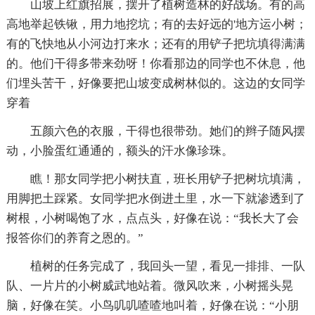
山坡上红旗招展，摆开了植树造林的好战场。有的高
高地举起铁锹，用力地挖坑；有的去好远的'地方运小树；
有的飞快地从小河边打来水；还有的用铲子把坑填得满满
的。他们干得多带来劲呀！你看那边的同学也不休息，他
们埋头苦干，好像要把山坡变成树林似的。这边的女同学
穿着
五颜六色的衣服，干得也很带劲。她们的辫子随风摆
动，小脸蛋红通通的，额头的汗水像珍珠。
瞧！那女同学把小树扶直，班长用铲子把树坑填满，
用脚把土踩紧。女同学把水倒进土里，水一下就渗透到了
树根，小树喝饱了水，点点头，好像在说：“我长大了会
报答你们的养育之恩的。”
植树的任务完成了，我回头一望，看见一排排、一队
队、一片片的小树威武地站着。微风吹来，小树摇头晃
脑，好像在笑。小鸟叽叽喳喳地叫着，好像在说：“小朋