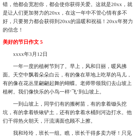
错，他都会宽恕你，都会使你获得关爱。这就是20xx，就
是让人们更加努力的20xx，在这一年中不管心情有多不
好，只要努力都会获得到20xx的温暖和祝福！20xx年努力
的信念！
美好的节日作文 5
xxxx年3月12日
一年一度的植树节到了。早上，风和日丽，暖风拂
面。天空中飘着朵朵白云，有的像在草地上吃草的马儿，
有的像在花丛里翩翩起舞的蝴蝶。老师带领我们去山坡上
植树。我们像快乐的小鸟一样‘飞’到山坡上。
一到山坡上，同学们有的搬树苗，有的拿着锄头挖
坑，有的拿着铁锹铲土，还有的拿着水桶到河边打水。他
们干得热火朝天，汗流满面也顾不上擦。
我和玲玲，班长一组。瞧，班长干得多卖力呀！只见