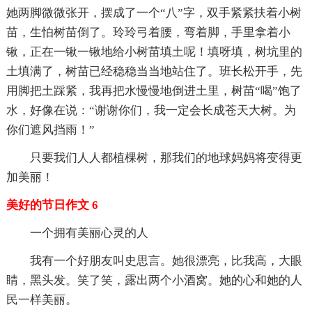
她两脚微微张开，摆成了一个“八”字，双手紧紧扶着小树
苗，生怕树苗倒了。玲玲弓着腰，弯着脚，手里拿着小
锹，正在一锹一锹地给小树苗填土呢！填呀填，树坑里的
土填满了，树苗已经稳稳当当地站住了。班长松开手，先
用脚把土踩紧，我再把水慢慢地倒进土里，树苗“喝”饱了
水，好像在说：“谢谢你们，我一定会长成苍天大树。为
你们遮风挡雨！”
只要我们人人都植棵树，那我们的地球妈妈将变得更
加美丽！
美好的节日作文 6
一个拥有美丽心灵的人
我有一个好朋友叫史思言。她很漂亮，比我高，大眼
睛，黑头发。笑了笑，露出两个小酒窝。她的心和她的人
民一样美丽。