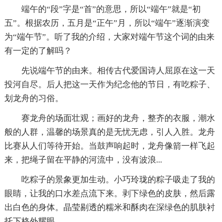
端午的“段”字是“首”的意思，所以“端午”就是“初
五”。根据农历，五月是“正午”月，所以“端午”逐渐演变
为“端午节”。听了我的介绍，大家对端午节这个词的由来
有一定的了解吗？
先说端午节的由来。相传古代爱国诗人屈原在这一天
投河自尽。后人把这一天作为纪念他的节日，有吃粽子、
划龙舟的习俗。
赛龙舟的场面壮观；画好的龙舟，整齐的衣服，潮水
般的人群，温馨的场景真的是无忧无虑，引人入胜。龙舟
比赛从人们等待开始。当鼓声响起时，龙舟像箭一样飞起
来，把绳子留在平静的河流中，没有波浪...
吃粽子的景象更加生动。小巧玲珑的粽子吸走了我的
眼睛，让我的口水差点流下来。剥下绿色的皮肤，然后露
出白色的身体。晶莹剔透的糯米和酥肉在深绿色的肌肤衬
托下格外耀眼...