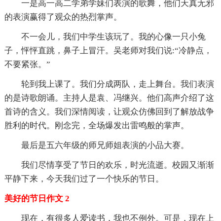
一是高一高二学弟学妹们表演的歌舞，他们天真无邪
的表演赢得了观众的热烈掌声。
不一会儿，我们中学生该玩了。我的心像一只小兔
子，怦怦直跳，鼻子上冒汗。吴老师对我们说:“冷静点，
不要紧张。”
轮到我上课了。我们分成两队，走上舞台。我们表演
的是诗歌朗诵。主持人是袁、冯继兴。他们高声介绍了这
首诗的含义。我们深情阅读，让观众仿佛回到了解放战争
胜利的时代。刚念完，全场爆发出雷鸣般的掌声。
最后是五六年级的师兄师姐表演的小品大赛。
我们尽情享受了节日的欢乐，时光流逝。校园又渐渐
平静下来，今天我们过了一个快乐的节日。
美好的节日作文 2
现在，有很多人爱读书，我也不例外。可是，现在上