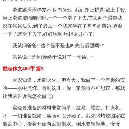
滑道跟滑滑梯差不多,有3段。我们穿上护具,戴上手套,
坐上滑道,哧溜哧溜地一个一个滑了下去,前边两个滑道我
都在爸爸后边,到了最后一个我就坐在了爸爸的前边,哧溜
一下子就滑下去了,好好玩啊,玩得太开心了!
我就问爸爸:“这个是不是也叫先苦后甜啊?”
爸爸说:“是啊!你终于说对了一句话。”
励志作文400字 篇5
大家知道，水能灭火。但今天，我做了一个有趣的实
验——水中点灯。听到这儿，你一定觉得不可思议，那就
让我来告诉你怎么做吧!
实验要准备的材料非常简单：脸盆、蜡烛、打火机、
水。一切准备就绪，实验可以开始了。我先将蜡烛固定在
脸盆中心，接着开始向盆里倒水。倒水要轻轻地、慢慢