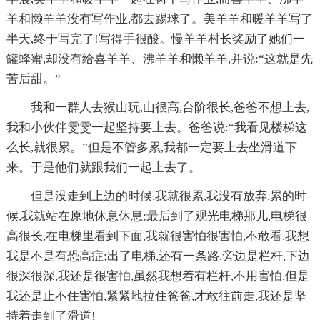
羊和懒羊羊没有写作业,都去踢球了。美羊羊和暖羊羊写了
半天,终于写完了!写得手很酸。慢羊羊村长奖励了她们一
罐蜂蜜,却没有给喜羊羊、沸羊羊和懒羊羊,并说:“这就是先
苦后甜。”
我和一群人去猴山玩,山很高,台阶很长,爸爸不想上去,
我和小伙伴雯雯一起坚持要上去。爸爸说:“我看见楼梯这
么长,就很累。”但是不管多累,我都一定要上去坐滑道下
来。于是他们就跟我们一起上去了。
但是没走到上边的时候,我就很累,我没有放弃,累的时
候,我就站在原地休息休息;最后到了观光电梯那儿,电梯很
高很长,在电梯里看到下面,我就很害怕很害怕,不敢看,我想
我是不是有恐高症;出了电梯,还有一条路,旁边是栏杆,下边
很深很深,我还是很害怕,虽然我想着有栏杆,不用害怕,但是
我还是止不住害怕,紧紧地拉住爸爸,才敢往前走,我还是坚
持着走到了滑道!