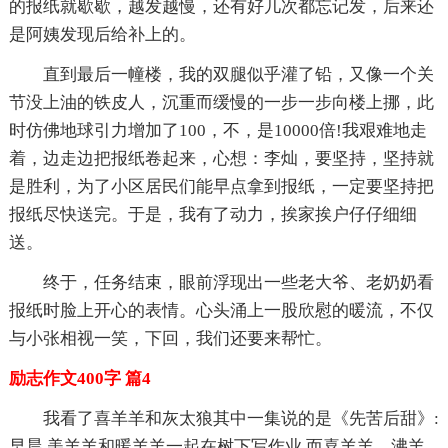
的报纸就歇歇，越发越慢，还有好几次都忘记发，后来还
是阿姨发现后给补上的。
直到最后一幢楼，我的双腿似乎灌了铅，又像一个关
节没上油的铁皮人，沉重而缓慢的一步一步向楼上挪，此
时仿佛地球引力增加了100，不，是10000倍!我艰难地走
着，边走边把报纸卷起来，心想：李灿，要坚持，坚持就
是胜利，为了小区居民们能早点拿到报纸，一定要坚持把
报纸尽快送完。于是，我有了动力，挨家挨户仔仔细细
送。
终于，任务结束，眼前浮现出一些老大爷、老奶奶看
报纸时脸上开心的表情。心头涌上一股欣慰的暖流，不仅
与小张相视一笑，下回，我们还要来帮忙。
励志作文400字 篇4
我看了喜羊羊和灰太狼其中一集说的是《先苦后甜》:
早晨,美羊羊和暖羊羊一起在树下写作业,而喜羊羊、沸羊