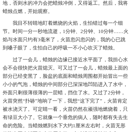
地，否则水的冲力会把蜡烛冲倒，又得返工。然后，我将
蜡烛点燃，开始观察。
我目不转睛地盯着燃烧的火焰，生怕错过每一个细
节。时间一分一秒地流逝，1分钟、2分钟、10分钟……火
焰与水面只约有3毫米了，火苗忽闪忽闪的，我的心已跳
到嗓子眼了，生怕自己的呼吸一不小心吹灭了蜡烛。
过了一会儿，蜡烛的边缘已接近水平面了，我担心水
会不会很快把火苗熄灭。可又过了一会儿，蜡烛最上面的
部分已经变黑了，脸盆的底面和蜡烛周围都开始冒出一些
小小的气泡，蜡烛的中间部分已深深地凹陷进入了水中，
外面只剩很薄很薄的一层蜡，挡住了水。又过了2分钟，
火苗突然“扑哧”地响了一下，我想“这下完了”，火苗肯定
被水浇灭了。可定睛一看，火苗仍然在顽强地燃烧着，只
有绿豆大小了。它就像一个垂危的病人，随时都有失去生
命的危险。当蜡烛燃到水下大约1厘米左右时，火苗无形