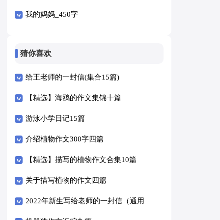
我的妈妈_450字
猜你喜欢
给王老师的一封信(集合15篇)
【精选】海鸥的作文集锦十篇
游泳小学日记15篇
介绍植物作文300字四篇
【精选】描写的植物作文合集10篇
关于描写植物的作文四篇
2022年新生写给老师的一封信（通用