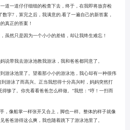
，一道一道仔仔细细的检查下去，终于，在我即将放弃检
了数字7，算完之后，我满意的.看了一遍自己的新答案，
要的真正的答案！
候，虽然只是因为一个小小的差错，却让我终生难忘！
妈妈说带我去游泳池教我游泳，我和爸爸都同意了。
进到游泳池里了。望着那小小的游泳池，我心却有一种很伟
习到游泳了而高兴。正当我想得十分高兴时，妈妈突然打
死得惨了。你先看看爸爸怎么样做。”我想：“哼！一扫而
双手，像船掌一样张开又合上，脚也一样。整体的样子就像
看见爸爸游得这么爽，我也随着跳下了游泳池里了。