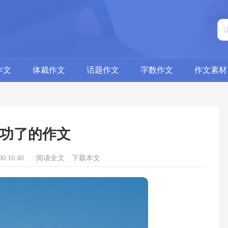
作文
体裁作文
话题作文
字数作文
作文素材
功了的作文
0:16:40
阅读全文
下载本文