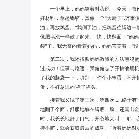
一个早上，妈妈笑着对我说：“今天，教
好材料，拿起锅铲，真像一个“大厨子".万事
油，再放鸡蛋。”我倒了油，把鸡蛋往锅边一
像肥皂泡一样鼓了起来。“快，快翻面！”妈
裂”了。我无奈的看着妈妈，妈妈苦笑着：“没
第二次，我还按照妈妈教我的方法煎鸡
过成功！但事与愿违，我偏偏忘了开抽油烟
了我的脑袋一下，嗔到：“你个小笨蛋，不开
蛋，不好意思的'挠了挠头。
接着我又试了第三次，第四次......终
地翻了个面，舒服地躺在锅底，脸上还露出金
时，我长长地舒了口气，开心地大叫：“耶！
持不懈，就会获取最后的成功。”听着妈妈对