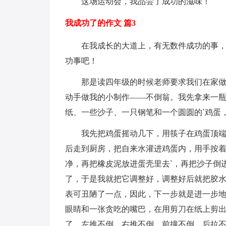
这场运动会，我品尝了成功的滋味！
我成功了的作文 篇3
在我成长的大道上，有无数件成功的事
功事吧！
那是读四年级的时候老师要求我们在家
动手做我的小制作——不倒翁。我先拿来一
纸、一些沙子、一只钢笔和一个圆圆的`鸡蛋
我先把鸡蛋摇动几下，用筷子在鸡蛋顶
后走到厨房，把自来水灌进鸡蛋内，用手按
净，再把橡皮泥放进蛋壳里去`，再把沙子倒
了，于是我就把它调整好，调整好后就把胶
表可丑陋了一点，因此，下一步就是进一步
眼睛和一张贪吃的嘴巴，在用剪刀在纸上剪
了。左推不倒，右推不倒，前撞不倒，后拉