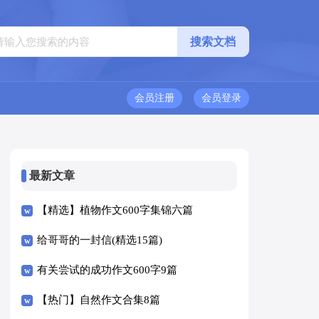
会员注册
会员登录
最新文章
【精选】植物作文600字集锦六篇
给哥哥的一封信(精选15篇)
有关尝试的成功作文600字9篇
【热门】自然作文合集8篇