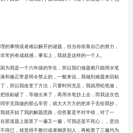
处理的事情或者难以解开的谜题，但当你依靠自己的努力，
得非常的有成就感，事实上，我就是这样的一个人。
，因为我是一个六年级的学生，所以我们做题都只能用水笔
正液和修正带是明令禁止的，一般来说，我做到难题来回粘
饭了，所以我改变了方法，只要时间充足，我就用铅笔做，
怕把纸粘破了，等做出来了，再用水笔抄上去，而我这次也
个同学见我做的那么辛苦，就大大方方的把本子丢给我抄，
是我就开始了我的解题思路，但答案是半对半错，对了一
是在那道题上面算了一遍又一遍，可我还是不死心，，坚信
万不得已，就觉得不敷衍或者糊弄别人，再检查了三遍均为