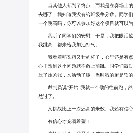
当其他人都到了终点，而我是在赛场上
去哪了，我知道我没有给班级争分数。同学们
一个跳高吗，你可以参加好这个项目就可以为
我听了同学们的安慰。于是，我把眼泪
我跳高，都来给我加油打气。
我看着那又粗又壮的杆子，心里还是有点
心里想到这个问题就不敢上前跳。同学们鼓
压了压紧张，又活动了腿。当时我的腿是软
裁判员说“开始”我就一个劲的往前跑，
然过了。
又挑战比上一次还高的米数。我还有信
有信心才充满希望！