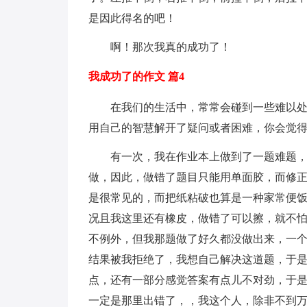
是因此得名的吧！
啊！那次我真的成功了！
我成功了的作文 篇4
在我们的生活中，常常会碰到一些难以
用自己的智慧解开了疑问或者困难，你会觉
有一次，我在作业本上做到了一题难题
做，因此，做错了题目只能用单面胶，而修
是很常见的，而把纸粘破也算是一种家常便
况且我这里还有橡皮，做错了可以擦，就不
不例外，但我那题做了好久都没做出来，一
结果被我拒绝了，我想自己解决这道题，于
点，还有一部分感觉答案有点儿不对劲，于
一定是那里出错了，，我这个人，除非不到