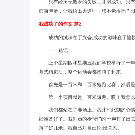
只有经历无数次的失败，才能成功。只
煎荷包蛋，让我悟出大道理，您不觉得吗？
我成功了的作文 篇2
成功的滋味在于兴奋;成功的滋味在于愉
——题记
上个星期四和星期五我们学校举行了一
幕式结束后，整个运动会都沸腾了起来。
首先是一百米和二百米短跑比赛，然后
第一个项目就是一百米短跑。哎！我怎
我们都站在了赛场上。我此时此刻的心
经准备好了。裁判员的枪“砰”的'一声打了
落了好几米。我自己对自己说:没关系。