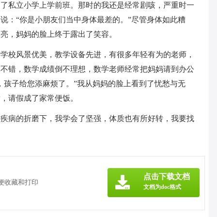
到了私立小学上学前班。那时的我还是经常剧咳，严重时一
说：“你是小朋友们当中身体最差的。”尽管身体如此糟
漂亮，妈妈的脸上终于露出了笑容。
所学校风景优美，教学设备先进，有很多年轻有为的老师，
算不错，数学成绩倒不理想，数学老师经常把妈妈请到办公
，孩子给您添麻烦了。”我从妈妈的脸上看到了忧愁与无
发，请假成了家常便饭。
来疾病的折磨下，我学会了坚强，体质也有所好转，我要找
》
点击下载文档
方便收藏和打印
文档为doc格式