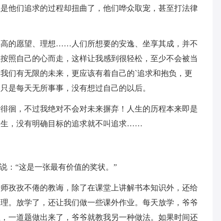
但是他们追求的过程却扭曲了，他们哗众取宠，甚至打法律
崇高的愿望、理想……人们所想要的安逸、坐享其成，并不
在按照自己的心而走，这样让我感到很轻松，至少不会被当
我们有无限的未来，更应该有着自己的`追求和抱负，更
却只是每天无所事事，没有想过自己的以后。
些徘徊，不过我绝对不会对未来摒弃！人生的历程本来即是
人生，没有明确目标的追求就不叫追求……
说：“这是一张最有价值的奖状。”
老师孜孜不倦的教诲，除了在课堂上讲解书本知识外，还给
道理。放学了，还让我们做一些课外作业。每天放学，爷爷
业，一道题做出来了，爷爷就教我另一种做法。如果时间还