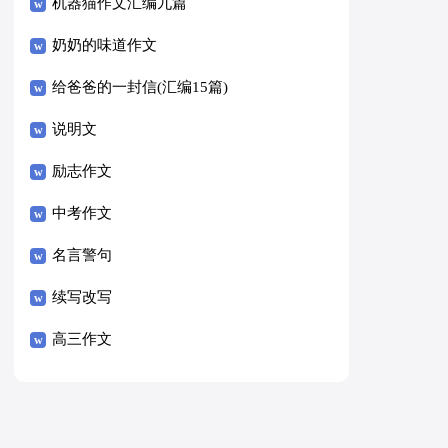
8篇）
机器猫作文汇编九篇
奶奶的味道作文
给爸爸的一封信(汇编15篇)
说明文
励志作文
中考作文
名言警句
续写改写
高三作文