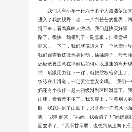
我们大车小车一行六十多个人浩浩荡荡
进入了我的视野：哇，一片白芒芒的世界，两
滑下来，看着真叫人激动。我们赶快买好票
路了。很快，我领到了一副雪板，扛着雪板，
而来，一下子，我们就像进入了一个冰雪世
我们跟着教练做热身运动，揉揉脖子，弯弯
还应该要注意在摔倒后如何可以迅速的离开
插，后跟用力往下一踩，就把雪板给穿上了。
练练在上滑道，一定要注意安全哦。” 我们
妈还有小伙伴一起去初级滑到区区滑雪了。我
山腰，看看差不多了，我又穿上，学着别人
眼，我就冲到了山底下，只觉得一阵凉风扑面
爽！”我叫起来，“妈妈，我会滑了！”妈妈
面去滑了。” 我不甘示弱，也想到顶上向下