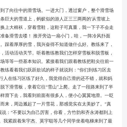
来到了向往中的滑雪场。一进大门，透过窗户，整个滑雪场
条巨大的雪道上，蚂蚁似的游人正三三两两的'从雪坡上
，换上大棉袄，穿着雪鞋，这鞋子可真重，我一下子不会走
准备滑雪去喽！ 推开旁边一扇小门，哇，一阵冷风扑面
界。踩着厚厚的雪，我兴奋得不知道做什么好。教练来了，
腰，活动活动关节。听着教练教我们怎样穿雪板和脱雪板，
现场等等一些基本知识。紧接着我们跟着教练把鞋尖往前一
教练看着我们跃跃欲试的样子就说到：“你们到练习区去
一行人在练习区练了好久，我觉得自己滑的还不错，就和妈
脱下滑雪板，拿着它往“雪山”上爬。走了一段路来到了半
的样滑下去，我看到前面有很多人，便小心翼翼地滑。一眨
而来，周边溅起了一片雪花，那感觉实在太美妙了。“真
跟我说：“不要以为自己厉害，你看，方竹韵和齐永涛都到上
滑。我紧跟着朱宇杰、莫宇聪等几个同学坐着电梯来到了最