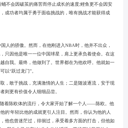
蚕蛹不会因破茧的痛苦而停止成长的速度;鲤鱼更不会因安
中，成功者均属于勇于面临挑战的，唯有挑战才能获得成
中国人的骄傲。然而，在他刚进入NBA时，他并不出众，
此，只因他是唯一一位中国球星，肩上更承负着使命。在这
超越自我。最终，他做到了。世界都在为他欢呼。他就如一
可以“跃过龙门”。
进取，敢于挑战，充满激情的人生；二是随波逐流，安于现
前者则更有价值令人细细品尝。
”随着陈欧体的流行，令大家开始了解一个人——陈欧。他
他的'年轻比他的成就更引人注目。然而，你认为他的人
期，他也曾迷茫过，徘徊过，承受着多方面的打击，但他如