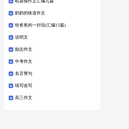
8篇）
机器猫作文汇编九篇
奶奶的味道作文
给爸爸的一封信(汇编15篇)
说明文
励志作文
中考作文
名言警句
续写改写
高三作文