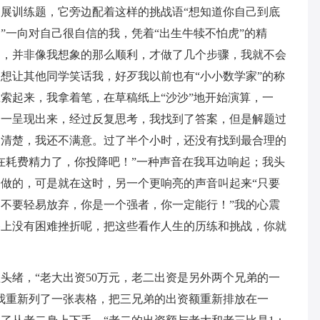
展训练题，它旁边配着这样的挑战语“想知道你自己到底
”一向对自己很自信的我，凭着“出生牛犊不怕虎”的精
是，并非像我想象的那么顺利，才做了几个步骤，我就不会
想让其他同学笑话我，好歹我以前也有“小小数学家”的称
索起来，我拿着笔，在草稿纸上“沙沙”地开始演算，一
一一呈现出来，经过反复思考，我找到了答案，但是解题过
不清楚，我还不满意。过了半个小时，还没有找到最合理的
在耗费精力了，你投降吧！”一种声音在我耳边响起；我头
做的，可是就在这时，另一个更响亮的声音叫起来“只要
不要轻易放弃，你是一个强者，你一定能行！”我的心震
路上没有困难挫折呢，把这些看作人生的历练和挑战，你就
头绪，“老大出资50万元，老二出资是另外两个兄弟的一
我重新列了一张表格，把三兄弟的出资额重新排放在一