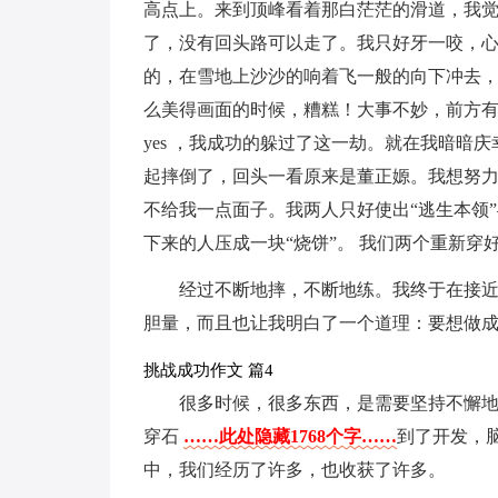
高点上。来到顶峰看着那白茫茫的滑道，我
了，没有回头路可以走了。我只好牙一咬，
的，在雪地上沙沙的响着飞一般的向下冲去
么美得画面的时候，糟糕！大事不妙，前方
yes ，我成功的躲过了这一劫。就在我暗暗
起摔倒了，回头一看原来是董正嫄。我想努
不给我一点面子。我两人只好使出“逃生本领
下来的人压成一块“烧饼”。 我们两个重新穿
经过不断地摔，不断地练。我终于在接近
胆量，而且也让我明白了一个道理：要想做
挑战成功作文 篇4
很多时候，很多东西，是需要坚持不懈地
穿石
……此处隐藏1768个字……
到了开发，
中，我们经历了许多，也收获了许多。