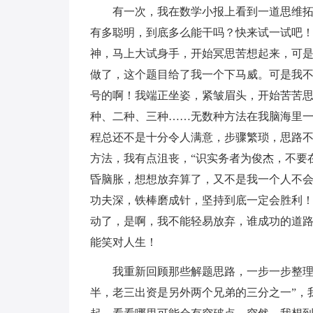
有一次，我在数学小报上看到一道思维拓
有多聪明，到底多么能干吗？快来试一试吧！
神，马上大试身手，开始冥思苦想起来，可
做了，这个题目给了我一个下马威。可是我不
号的啊！我端正坐姿，紧皱眉头，开始苦苦思
种、二种、三种……无数种方法在我脑海里
程总还不是十分令人满意，步骤繁琐，思路
方法，我有点沮丧，“识实务者为俊杰，不要
昏脑胀，想想放弃算了，又不是我一个人不会
功夫深，铁棒磨成针，坚持到底一定会胜利！
动了，是啊，我不能轻易放弃，谁成功的道
能笑对人生！
我重新回顾那些解题思路，一步一步整理
半，老三出资是另外两个兄弟的三分之一”，