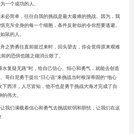
成为一个成功的人。
却未必简单，往往自我的挑战是最大最难的挑战。因为，我
恐惧充斥全身的每一个细胞，条件反射似的令你想要逃避。
小如鼠的人。
沉舟之势勇往直前挺过来时，回头望去，你会觉得原来艰难
先前的恐惧也随之烟消云散了。
重水复疑无路”时，给自己信心、恒心和勇气，就能去创造
。哥白尼勇于提出“日心说”来挑战当时根深蒂固的“地心
次下西洋，人尽皆知，他不也是勇于挑战大海才完成了自
神的伟大。
。让我们满载着信心和勇气去挑战软弱和胆怯，让我们在这
!