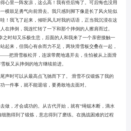
觉得心里一阵发凉，这么高！我有些后悔了。可后悔也没用
心一横鼓足勇气向前滑去。我只感到脚下像是长了风火轮似
，哇！我飞了起来，倾听风儿对我的话语，正当我沉浸在这
有人在摔倒，我连忙转了一下和那个摔倒的人擦肩而过。
庆幸之时却又乐极生悲，后面的人和我来了一个亲密接触一
力站起来，但我心有余而力不足，两块滑雪板交叠在一起，
”――把滑雪板松开，连滚带爬地逃开去，生怕被从上面滑
好雪板又从摔倒的地方继续前进。
尾声时可以从最高点飞驰而下了。 滑雪不仅锻炼了我的
成功一件事，就不能退缩，要勇敢地去面对。
去做，才会成功的。从古代开始，就有“绳锯木断，滴水
脑细胞得到了锻炼，意志得到了磨练。在挑战困难的过程