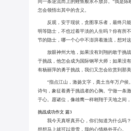
同一条逆流而上的鲤鱼般永不放弃。“我是陈
怎会领悟出其中的含义。
反观，安于现状，贪图享乐者，最终只能
明等隐士，不也过着平淡的人生吗？你有所
节的隐士，哪一个心中不澎湃着激流，想对
放眼神州大地，如果没有刘翔的敢于挑战
于挑战，他怎会成为国际钢琴大师；如果没
有杨丽萍的勇于挑战，我们又怎会欣赏到那
“指点江山，激扬文字，粪土当年万户侯
诗句，象征着勇于挑战者的心胸。宁做一条
于心。愿诸位，像雄鹰一样翱翔于天地之间
挑战成功作文 篇3
我今天真呀真开心，你们知道为什么吗
想想马上就可以滑雪，我的心情格外开心。