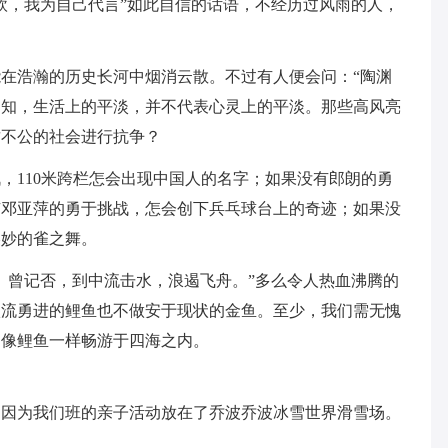
欧，我为自己代言”如此自信的话语，不经历过风雨的人，
在浩瀚的历史长河中烟消云散。不过有人便会问：“陶渊
不知，生活上的平淡，并不代表心灵上的平淡。那些高风亮
这不公的社会进行抗争？
，110米跨栏怎会出现中国人的名字；如果没有郎朗的勇
有邓亚萍的勇于挑战，怎会创下兵乓球台上的奇迹；如果没
美妙的雀之舞。
。曾记否，到中流击水，浪遏飞舟。”多么令人热血沸腾的
激流勇进的鲤鱼也不做安于现状的金鱼。至少，我们需无愧
，像鲤鱼一样畅游于四海之内。
？因为我们班的亲子活动放在了乔波乔波冰雪世界滑雪场。