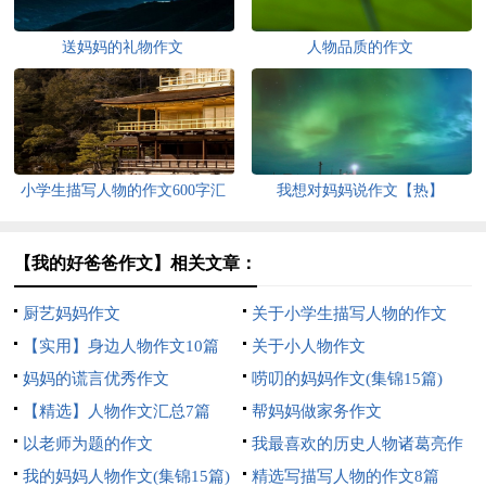
送妈妈的礼物作文
人物品质的作文
小学生描写人物的作文600字汇
我想对妈妈说作文【热】
编6篇
【我的好爸爸作文】相关文章：
厨艺妈妈作文
关于小学生描写人物的作文
【实用】身边人物作文10篇
400字汇总六篇
关于小人物作文
妈妈的谎言优秀作文
唠叨的妈妈作文(集锦15篇)
【精选】人物作文汇总7篇
帮妈妈做家务作文
以老师为题的作文
我最喜欢的历史人物诸葛亮作
我的妈妈人物作文(集锦15篇)
文
精选写描写人物的作文8篇