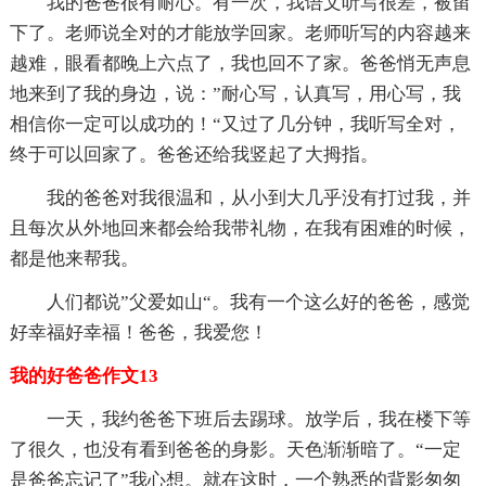
我的爸爸很有耐心。有一次，我语文听写很差，被留
下了。老师说全对的才能放学回家。老师听写的内容越来
越难，眼看都晚上六点了，我也回不了家。爸爸悄无声息
地来到了我的身边，说：”耐心写，认真写，用心写，我
相信你一定可以成功的！“又过了几分钟，我听写全对，
终于可以回家了。爸爸还给我竖起了大拇指。
我的爸爸对我很温和，从小到大几乎没有打过我，并
且每次从外地回来都会给我带礼物，在我有困难的时候，
都是他来帮我。
人们都说”父爱如山“。我有一个这么好的爸爸，感觉
好幸福好幸福！爸爸，我爱您！
我的好爸爸作文13
一天，我约爸爸下班后去踢球。放学后，我在楼下等
了很久，也没有看到爸爸的身影。天色渐渐暗了。“一定
是爸爸忘记了”我心想。就在这时，一个熟悉的背影匆匆