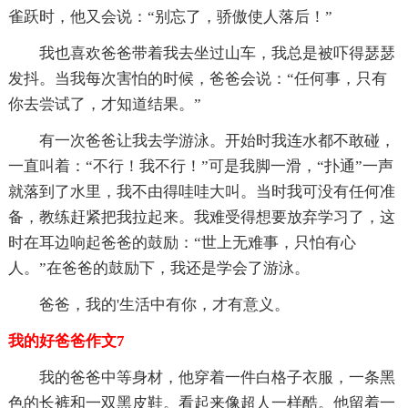
雀跃时，他又会说：“别忘了，骄傲使人落后！”
我也喜欢爸爸带着我去坐过山车，我总是被吓得瑟瑟
发抖。当我每次害怕的时候，爸爸会说：“任何事，只有
你去尝试了，才知道结果。”
有一次爸爸让我去学游泳。开始时我连水都不敢碰，
一直叫着：“不行！我不行！”可是我脚一滑，“扑通”一声
就落到了水里，我不由得哇哇大叫。当时我可没有任何准
备，教练赶紧把我拉起来。我难受得想要放弃学习了，这
时在耳边响起爸爸的鼓励：“世上无难事，只怕有心
人。”在爸爸的鼓励下，我还是学会了游泳。
爸爸，我的'生活中有你，才有意义。
我的好爸爸作文7
我的爸爸中等身材，他穿着一件白格子衣服，一条黑
色的长裤和一双黑皮鞋。看起来像超人一样酷。他留着一