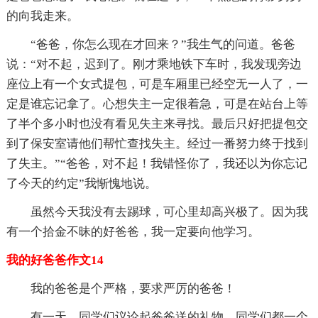
的向我走来。
“爸爸，你怎么现在才回来？”我生气的问道。爸爸
说：“对不起，迟到了。刚才乘地铁下车时，我发现旁边
座位上有一个女式提包，可是车厢里已经空无一人了，一
定是谁忘记拿了。心想失主一定很着急，可是在站台上等
了半个多小时也没有看见失主来寻找。最后只好把提包交
到了保安室请他们帮忙查找失主。经过一番努力终于找到
了失主。”“爸爸，对不起！我错怪你了，我还以为你忘记
了今天的约定”我惭愧地说。
虽然今天我没有去踢球，可心里却高兴极了。因为我
有一个拾金不昧的好爸爸，我一定要向他学习。
我的好爸爸作文14
我的爸爸是个严格，要求严厉的爸爸！
有一天，同学们议论起爸爸送的礼物，同学们都一个