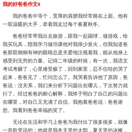
我的好爸爸作文8
我的爸爸中等个，宽厚的肩膀我经常骑在上面。他有
一双温暖的大手，牵着我走过每个春夏秋冬。
爸爸经常带我出去旅游，跟我一起踢球，做游戏，给
我买玩具，陪我学习做功课他对我很少发火，但我知道爸
爸那双炯炯有神的眼睛总是关爱地注视着我，能从他身上
感受到无穷的力量。记得二年级的时候，有一次，我语文
考试考砸了，心里难受极了，回到家里，忍不住哇的哭了
起来，爸爸见了，忙问怎么了。我哭着告诉他了原因，爸
爸说：没关系，我们来分析下问题出在哪儿，下次努力就
行了。经过爸爸的耐心解释，我终于明白了自己的问题出
在哪里，对自己又充满了自信。我抱着爸爸说：爸爸谢
您。我看到爸爸幸福的笑了。
无论在生活和学习上爸爸为我付出了很多很多，就像
一首歌里说的：他就是我冬天里的太阳，夏天里的冰棒，