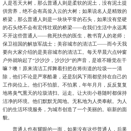
人是苍天大树，那么普通人则是柔软的泥土，没有泥土提
供营养，绝不会有高耸入云的大树；如果说名人是精致的
桥梁，那么普通人则是一块块平常的石头，如果没有坚硬
的石头绝不会有宏伟壮观的桥梁——在我们生活中永远离
不开这些普通人——救死扶伤的医生，教书育人的老师；
保卫祖国的解放军战士；美容城市的清洁工——而今天我
要向大家介绍的是美容城市的清洁工。每天早晨六点钟窗
户外就响起了“沙沙沙，沙沙沙”的声音，是谁不睡觉在干
嘛？噢！原来清洁工挥舞着扫把在将街道的垃圾一一清
除，他们不论是严寒酷暑，还是刮风下雨都坚持在自己的
工作岗位上。他们不怕脏。不怕累，年年月月，反反复复
地将臭气熏天的垃圾清扫。运走。让大街小巷随时都保持
洁净的环境。他们默默无闻地。无私地为人类奉献。为人
们的生活环境服务，为城市创造了一个美丽的。崭新的面
貌。
普通人也有耀眼的一面，如果没有这些普通人，后果