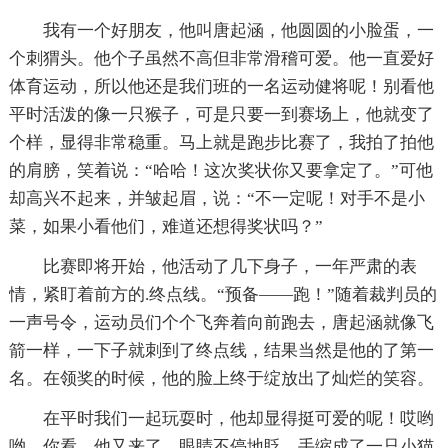
我有一个好朋友，他叫唐起涵，他圆圆的小脸蛋，一
个刺猬头。他个子虽然不高但非常滑稽可爱。他一直爱好
体育运动，所以他还是我们班的一名运动健将呢！别看他
平时活泼的像一只猴子，可是只要一到赛场上，他就变了
个样，显得非常稳重。马上就是跑步比赛了，我拍了拍他
的肩膀，笑着说：“哈哈！这次奖状你又要拿定了。”可他
却高兴不起来，并皱起眉，说：“不一定呢！对手不是小
菜，如果小看他们，难道还想得奖状吗？”
比赛即将开始，他活动了几下身子，一年严肃的表
情，紧盯着前方的.终点线。“预备——跑！”随着裁判员的
一声号令，运动员们个个飞奔着向前跑去，唐起涵就像飞
箭一样，一下子就刺到了终点线，结果当然是他的了第一
名。在领奖的时候，他的脸上终于绽放出了灿烂的笑容。
在平时我们一起玩耍时，他却显得挺可爱的呢！哎哟
哟，你看，他又来了，眼睛不停地眨，手缩成了一只小猫