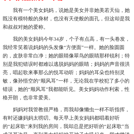
我有一个美女妈妈，说她是美女并非她美若天仙，她
既没有模特般的身材，也没有天使般的面孔，但这却是我
和叔叔对她的爱称。
我的美女妈妈今年34岁，个子有点高，有一头卷发，
我经常笑着说妈妈的头发像“方便面”一样。她的脸圆圆
的，皮肤非常白净；她的眼睛像翠鸟的眼睛那样锐利；特
别是我犯错误时都难以逃脱妈妈的眼睛；妈妈的声音很洪
亮，唱起歌来事那么的悦耳动听；妈妈的耳朵也特别灵
敏，像孙悟空的“顺风耳”一样，无论我在学校犯了多小的
错误，她的“顺风耳”我都能听见。美女妈妈动作利索，性
格开朗，也非常爱美。
妈妈对我管教很严格，而我却像懒虫一样不听指挥，
有时还嫌妈妈太唠叨。每天早上美女妈妈都唱着好听
的“起床歌”来到我的房间，我却总是把好听的“起床歌”当