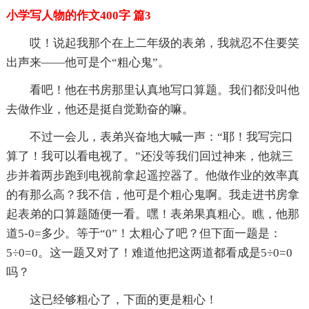
小学写人物的作文400字 篇3
哎！说起我那个在上二年级的表弟，我就忍不住要笑
出声来——他可是个“粗心鬼”。
看吧！他在书房那里认真地写口算题。我们都没叫他
去做作业，他还是挺自觉勤奋的嘛。
不过一会儿，表弟兴奋地大喊一声：“耶！我写完口
算了！我可以看电视了。”还没等我们回过神来，他就三
步并着两步跑到电视前拿起遥控器了。他做作业的效率真
的有那么高？我不信，他可是个粗心鬼啊。我走进书房拿
起表弟的口算题随便一看。嘿！表弟果真粗心。瞧，他那
道5-0=多少。等于“0”！太粗心了吧？但下面一题是：
5÷0=0。这一题又对了！难道他把这两道都看成是5÷0=0
吗？
这已经够粗心了，下面的更是粗心！