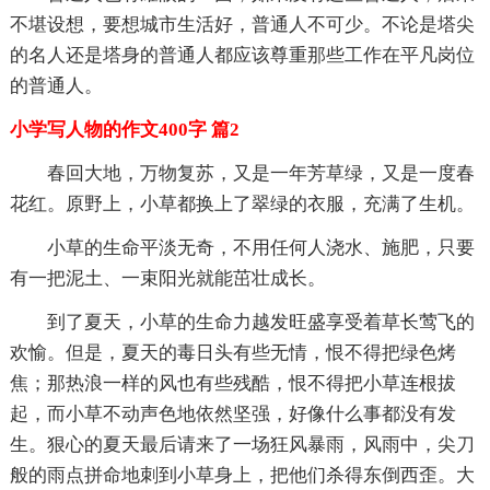
不堪设想，要想城市生活好，普通人不可少。不论是塔尖
的名人还是塔身的普通人都应该尊重那些工作在平凡岗位
的普通人。
小学写人物的作文400字 篇2
春回大地，万物复苏，又是一年芳草绿，又是一度春
花红。原野上，小草都换上了翠绿的衣服，充满了生机。
小草的生命平淡无奇，不用任何人浇水、施肥，只要
有一把泥土、一束阳光就能茁壮成长。
到了夏天，小草的生命力越发旺盛享受着草长莺飞的
欢愉。但是，夏天的毒日头有些无情，恨不得把绿色烤
焦；那热浪一样的风也有些残酷，恨不得把小草连根拔
起，而小草不动声色地依然坚强，好像什么事都没有发
生。狠心的夏天最后请来了一场狂风暴雨，风雨中，尖刀
般的雨点拼命地刺到小草身上，把他们杀得东倒西歪。大