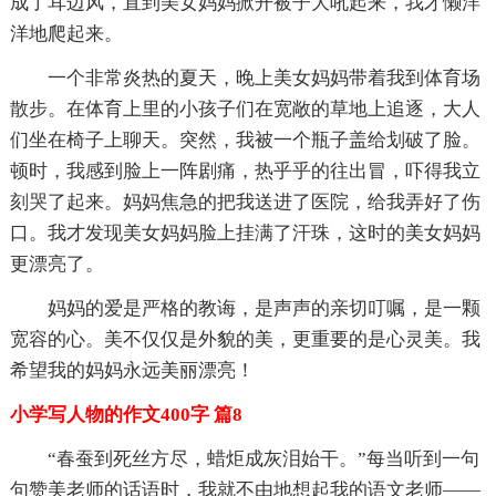
成了耳边风，直到美女妈妈掀开被子大吼起来，我才懒洋
洋地爬起来。
一个非常炎热的夏天，晚上美女妈妈带着我到体育场
散步。在体育上里的小孩子们在宽敞的草地上追逐，大人
们坐在椅子上聊天。突然，我被一个瓶子盖给划破了脸。
顿时，我感到脸上一阵剧痛，热乎乎的往出冒，吓得我立
刻哭了起来。妈妈焦急的把我送进了医院，给我弄好了伤
口。我才发现美女妈妈脸上挂满了汗珠，这时的美女妈妈
更漂亮了。
妈妈的爱是严格的教诲，是声声的亲切叮嘱，是一颗
宽容的心。美不仅仅是外貌的美，更重要的是心灵美。我
希望我的妈妈永远美丽漂亮！
小学写人物的作文400字 篇8
“春蚕到死丝方尽，蜡炬成灰泪始干。”每当听到一句
句赞美老师的话语时，我就不由地想起我的语文老师——