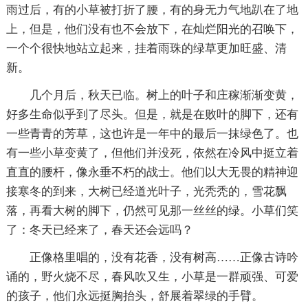
雨过后，有的小草被打折了腰，有的身无力气地趴在了地
上，但是，他们没有也不会放下，在灿烂阳光的召唤下，
一个个很快地站立起来，挂着雨珠的绿草更加旺盛、清
新。
几个月后，秋天已临。树上的叶子和庄稼渐渐变黄，
好多生命似乎到了尽头。但是，就是在败叶的脚下，还有
一些青青的芳草，这也许是一年中的最后一抹绿色了。也
有一些小草变黄了，但他们并没死，依然在冷风中挺立着
直直的腰杆，像永垂不朽的战士。他们以大无畏的精神迎
接寒冬的到来，大树已经道光叶子，光秃秃的，雪花飘
落，再看大树的脚下，仍然可见那一丝丝的绿。小草们笑
了：冬天已经来了，春天还会远吗？
正像格里唱的，没有花香，没有树高……正像古诗吟
诵的，野火烧不尽，春风吹又生，小草是一群顽强、可爱
的孩子，他们永远挺胸抬头，舒展着翠绿的手臂。