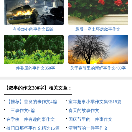
有关烦心的事作文四篇
最后一座土坯房叙事作文
一件委屈的事作文350字
关于春节里的新鲜事作文400字
汇编10篇
【叙事的作文300字】相关文章：
【推荐】善良的事作文4篇
童年趣事小学作文集锦15篇
二三事作文6篇
春天的故事作文
在学校一件有趣的事作文
国庆节里的一件事作文
校门口那些事作文精选15篇
清明节的一件事作文