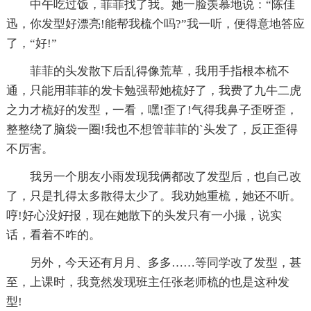
中午吃过饭，菲菲找了我。她一脸羡慕地说：“陈佳
迅，你发型好漂亮!能帮我梳个吗?”我一听，便得意地答应
了，“好!”
菲菲的头发散下后乱得像荒草，我用手指根本梳不
通，只能用菲菲的发卡勉强帮她梳好了，我费了九牛二虎
之力才梳好的发型，一看，嘿!歪了!气得我鼻子歪呀歪，
整整绕了脑袋一圈!我也不想管菲菲的`头发了，反正歪得
不厉害。
我另一个朋友小雨发现我俩都改了发型后，也自己改
了，只是扎得太多散得太少了。我劝她重梳，她还不听。
哼!好心没好报，现在她散下的头发只有一小撮，说实
话，看着不咋的。
另外，今天还有月月、多多……等同学改了发型，甚
至，上课时，我竟然发现班主任张老师梳的也是这种发
型!