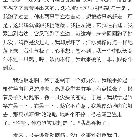
爸爸辛辛苦苦种出来的.，怎么能让这只鸡糟蹋呢?于是，
我跑了过去，伸出两只手左右走动，想把这只鸡赶走。可
是，这只鸡就像跟我捉迷藏，我往左跑，它就往右逃，我
紧追到右边，它又飞到了左边，就这样，来来回回跑了好
几次，鸡倒是没赶走，我却累坏了，汗水就像雨点一样地
落下来。我生气极了，心里想：想不到，我一个中队长竟
斗不过一只鸡，哼，软的不行，我就来硬的，非要跟你斗
到底。
我想啊想啊，终于想到了一个好办法，我顺手捡起一
根竹竿向那只鸡冲去，鸡见我举着竹竿，有点慌张了，摇
着身子到处乱窜，像一只没头的苍蝇。于是，我就拿起竹
竿左晃一下，右晃一下，趁它不注意，我就使劲地向它敲
去，那只鸡吓得“咯咯咯”地叫个不停，摇着尾巴逃走
了。“哈哈，你总算被我赶走了。”我高兴极了。
看来，只要多动动脑筋，没什么事难得倒我们。