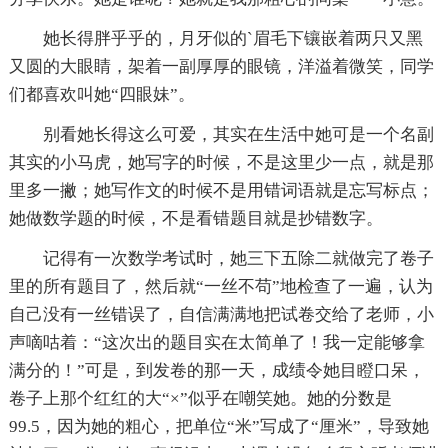
她长得胖乎乎的，月牙似的`眉毛下镶嵌着两只又黑
又圆的大眼睛，架着一副厚厚的眼镜，洋溢着微笑，同学
们都喜欢叫她“四眼妹”。
别看她长得这么可爱，其实在生活中她可是一个名副
其实的小马虎，她写字的时候，不是这里少一点，就是那
里多一撇；她写作文的时候不是用错词语就是忘写标点；
她做数学题的时候，不是看错题目就是抄错数字。
记得有一次数学考试时，她三下五除二就做完了卷子
里的所有题目了，然后就“一丝不苟”地检查了一遍，认为
自己没有一丝错误了，自信满满地把试卷交给了老师，小
声嘀咕着：“这次出的题目实在太简单了！我一定能够拿
满分的！”可是，到发卷的那一天，成绩令她目瞪口呆，
卷子上那个红红的大“×”似乎在嘲笑她。她的分数是
99.5，因为她的粗心，把单位“米”写成了“厘米”，导致她