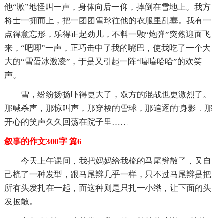
他“嗷”地怪叫一声，身体向后一仰，摔倒在雪地上。我方
将士一拥而上，把一团团雪球往他的衣服里乱塞。我有一
点得意忘形，乐得正起劲儿，不料一颗“炮弹”突然迎面飞
来，“吧唧”一声，正巧击中了我的嘴巴，使我吃了一个大
大的“雪蛋冰激凌”，于是又引起一阵“嘻嘻哈哈”的欢笑
声。
雪，纷纷扬扬吓得更大了，双方的混战也更激烈了。
那喊杀声，那惊叫声，那穿梭的雪球，那追逐的'身影，那
开心的笑声久久回荡在院子里……
叙事的作文300字 篇6
今天上午课间，我把妈妈给我梳的马尾辫散了，又自
己梳了一种发型，跟马尾辫几乎一样，只不过马尾辫是把
所有头发扎在一起，而这种则是只扎一小绺，让下面的头
发披散。