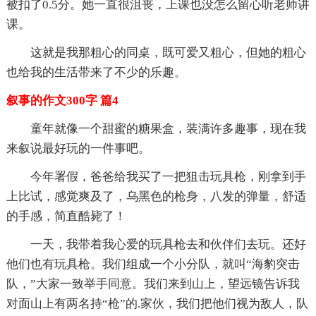
被扣了0.5分。她一直很沮丧，上课也没怎么留心听老师讲
课。
这就是我那粗心的同桌，既可爱又粗心，但她的粗心
也给我的生活带来了不少的乐趣。
叙事的作文300字 篇4
童年就像一个甜蜜的糖果盒，装满许多趣事，现在我
来叙说最好玩的一件事吧。
今年署假，爸爸给我买了一把狙击玩具枪，刚拿到手
上比试，感觉爽及了，乌黑色的枪身，八发的弹量，舒适
的手感，简直酷毙了！
一天，我带着我心爱的玩具枪去和伙伴们去玩。还好
他们也有玩具枪。我们组成一个小分队，就叫“海豹突击
队，”大家一致举手同意。我们来到山上，望远镜告诉我
对面山上有两名持“枪”的.家伙，我们把他们视为敌人，队