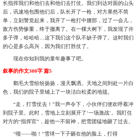
长指挥我们和他们去和他们去打仗。我们到达对面的山头
后，讯速地包围他们后，队长开了一枪，对方果然不简
单，立刻警觉起来，我开了一枪打中腰部，过了一会儿，
敌方伤势惨重，终于撤离了。在一棵大树下，我发现了许
多子弹，哈哈哈…这下我们这个队不缺子弹了。这时我们
的心是多么高兴，因为我们打胜仗了。
现在你知到我的童年趣事了吧。
叙事的作文300字 篇5
鹅毛大雪纷纷扬扬，漫天飘洒。天地之间到处一片白
色，我们的院子里铺上了一块洁白松柔的地毯。
“走，打雪仗去！”我一声令下，小伙伴们便欢呼着冲
到院子里。此时，雪地上立刻展开了‘一场激战’。我盯住
对方的“指挥官”，趁他一不留神，把雪团猛地砸了过去。
“嗖——啪！”雪球一下子砸在他的脸上，打得