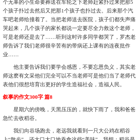
个无辜的小生命要葬送在车轮之下老师赶紧扑过来把那5
个孩子扑过去然后又把那1个孩子也扑过去。后来那个汽
车吧老师给撞着了。当把老师送去医院，孩子们都失声痛
哭起来，几个孩子的家长都说一定要尽全力救这个老师，
可是老师还是去了……听到这时许多同学都哭了，罗杰老
师告诉了我们老师很辛苦有的带病还上课有的连夜批作
业……
他主要告诉我们要学会感恩，不要忘恩负义，其实老
师这麽有文采他们完全可以不当老师可是他们当了老师代
表他们很想培育出更好的学生造福社会，造福人民。
叙事的作文300字 篇8
星期六的傍晚，天黑压压的，就快下雨了，我和爸爸
急忙去收稻谷。
我们向谷场跑去，老远我就看到一只大公鸡在稻谷
上“散步”，还大口大口地吞食这些“美味”。我想：稻谷是