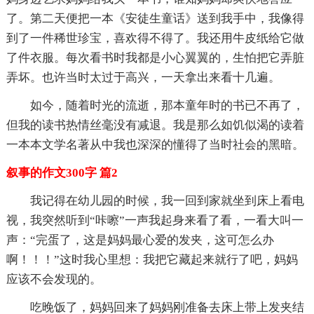
了。第二天便把一本《安徒生童话》送到我手中，我像得
到了一件稀世珍宝，喜欢得不得了。我还用牛皮纸给它做
了件衣服。每次看书时我都是小心翼翼的，生怕把它弄脏
弄坏。也许当时太过于高兴，一天拿出来看十几遍。
如今，随着时光的流逝，那本童年时的书已不再了，
但我的读书热情丝毫没有减退。我是那么如饥似渴的读着
一本本文学名著从中我也深深的懂得了当时社会的黑暗。
叙事的作文300字 篇2
我记得在幼儿园的时候，我一回到家就坐到床上看电
视，我突然听到“咔嚓”一声我起身来看了看，一看大叫一
声：“完蛋了，这是妈妈最心爱的发夹，这可怎么办
啊！！！”这时我心里想：我把它藏起来就行了吧，妈妈
应该不会发现的。
吃晚饭了，妈妈回来了妈妈刚准备去床上带上发夹结