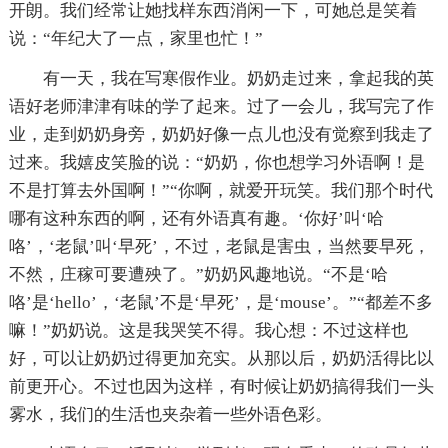
开朗。我们经常让她找样东西消闲一下，可她总是笑着
说：“年纪大了一点，家里也忙！”
有一天，我在写寒假作业。奶奶走过来，拿起我的英
语好老师津津有味的学了起来。过了一会儿，我写完了作
业，走到奶奶身旁，奶奶好像一点儿也没有觉察到我走了
过来。我嬉皮笑脸的说：“奶奶，你也想学习外语啊！是
不是打算去外国啊！”“你啊，就爱开玩笑。我们那个时代
哪有这种东西的啊，还有外语真有趣。‘你好’叫‘哈
咯’，‘老鼠’叫‘早死’，不过，老鼠是害虫，当然要早死，
不然，庄稼可要遭殃了。”奶奶风趣地说。“不是‘哈
咯’是‘hello’，‘老鼠’不是‘早死’，是‘mouse’。”“都差不多
嘛！”奶奶说。这是我哭笑不得。我心想：不过这样也
好，可以让奶奶过得更加充实。从那以后，奶奶活得比以
前更开心。不过也因为这样，有时候让奶奶搞得我们一头
雾水，我们的生活也夹杂着一些外语色彩。