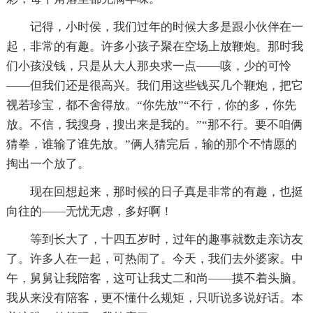
记得，小时侯，我们过年的时候大多是跟小伙伴在一
起，非常的有趣。许多小孩子聚在空场上放鞭炮。那时我
们小孩没钱，只是从大人那央求一点——咳，少的可怜
——但我们还是很高兴。我们用这些钱买几个鞭炮，把它
视若珍宝，都不舍得放。“你先放”“不行，你的多，你先
放。不信，我搜身，搜出来是我的。”“那不行。要不咱俩
猜拳，谁输了谁先放。”俩人猜完后，输的那个不情愿的
掏出一个放了。
现在回想起来，那时候的日子真是非常的有趣，也挺
向往的——无忧无虑，多好啊！
等到长大了，十四五岁时，过年的趣事就数走亲访友
了。许多人在一起，可热闹了。今天，我们去外婆家。中
午，舅舅让我陪客，这可让我丈二和尚——摸不着头脑。
我从来没有陪客，更不懂什么规矩，只听说多说好话。本