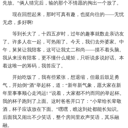
先放。”俩人猜完后，输的那个不情愿的掏出一个放了。
现在回想起来，那时可真有趣，也挺向往的——无忧
无虑，多好啊!
等到长大了，十四五岁时，过年的趣事就数走亲访友
了。许多人在一起，可热闹了。今天，我们去外婆家。中
午，舅舅让我陪客，这可让我丈二和尚——摸不着头脑。
我从来没有陪客，更不懂什么规矩，只听说多说好话。本
着这唯一的筹码，我答应了。
开始吃饭了，我有些紧张，想退缩，但最后鼓足勇
气，开始倒“酒”举起杯，道：“新年新气象，愿大家在新
年里事事顺心走鸿运! ”说着，大家都不约而同的举起杯。
我的杯子跑到了上面。这时爸爸开口了：“小辈给长辈敬
酒，杯子应该放在下面。”嘿嘿，瞧这到处都能长知识。
后面我又闹出不少笑话，整个房间里欢声笑语，其乐融
融。