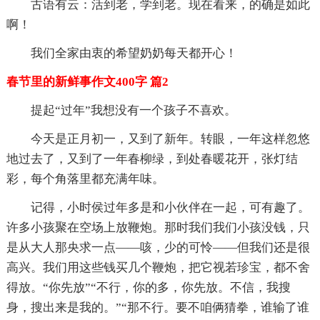
古语有云：活到老，学到老。现在看来，的确是如此
啊！
我们全家由衷的希望奶奶每天都开心！
春节里的新鲜事作文400字 篇2
提起“过年”我想没有一个孩子不喜欢。
今天是正月初一，又到了新年。转眼，一年这样忽悠
地过去了，又到了一年春柳绿，到处春暖花开，张灯结
彩，每个角落里都充满年味。
记得，小时侯过年多是和小伙伴在一起，可有趣了。
许多小孩聚在空场上放鞭炮。那时我们我们小孩没钱，只
是从大人那央求一点——咳，少的可怜——但我们还是很
高兴。我们用这些钱买几个鞭炮，把它视若珍宝，都不舍
得放。“你先放”“不行，你的多，你先放。不信，我搜
身，搜出来是我的。”“那不行。要不咱俩猜拳，谁输了谁