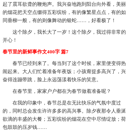
起了震耳欲聋的鞭炮声。我兴奋地跑到阳台向外看，美丽
的烟花把天空点缀得五彩缤纷，有的像繁星点点，有的如
同垂柳一般，有的则像舞动的银蛇……，好看极了！
这个除夕，我长大了一岁！这个除夕，我过得非常的
开心！
春节里的新鲜事作文400字 篇7
春节已经到来了。每当到了这个时候，家里便变得热
闹起来。大人们忙着准备年夜饭；小孩甭提多高兴了，兴
奋得连蹦带跳，脸上永远荡漾着快乐的笑意。
在春节里，家家户户都在为春节做着准备呢？
在我的印象中，春节总是在无比快乐的气氛中度过
的，同时总会发生许许多多的高兴事。除夕夜那令人垂涎
欲滴的丰盛的大餐；五彩缤纷的烟花在空中尽情绽放；荷
包鼓鼓的压岁钱……