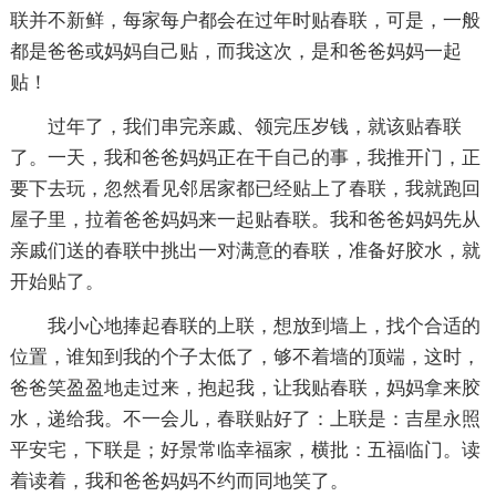
联并不新鲜，每家每户都会在过年时贴春联，可是，一般
都是爸爸或妈妈自己贴，而我这次，是和爸爸妈妈一起
贴！
过年了，我们串完亲戚、领完压岁钱，就该贴春联
了。一天，我和爸爸妈妈正在干自己的事，我推开门，正
要下去玩，忽然看见邻居家都已经贴上了春联，我就跑回
屋子里，拉着爸爸妈妈来一起贴春联。我和爸爸妈妈先从
亲戚们送的春联中挑出一对满意的春联，准备好胶水，就
开始贴了。
我小心地捧起春联的上联，想放到墙上，找个合适的
位置，谁知到我的个子太低了，够不着墙的顶端，这时，
爸爸笑盈盈地走过来，抱起我，让我贴春联，妈妈拿来胶
水，递给我。不一会儿，春联贴好了：上联是：吉星永照
平安宅，下联是；好景常临幸福家，横批：五福临门。读
着读着，我和爸爸妈妈不约而同地笑了。