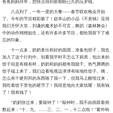
爸爸妈妈拜年，想快点得到那期盼已久的压岁钱。
八点到了，一年一度的大餐——春节联欢晚会开始
了。今年的节目精彩极了！赵本山的小品《不差钱》逗得
我们开怀大笑，刘谦的魔术妙不可言，舞蹈《森林舞会》
中的动作栩栩如生，还有许多许多节目，都给我留下了难
忘的印象。
十一点多，奶奶拿出和好的面团，准备包饺子，我也
加入了这个行列中。别看我平时不怎么下厨房，包出来的
饺子却是有模有样，奶奶和妈妈都夸我能干。热气腾腾的
饺子端上来了，我们边看电视边津津有味地吃饺子。咦，
怎么有个硬邦邦的东西咯了我一下，但我马上醒悟过来，
我吃着饺子里包的硬币了！我得意地向大家炫耀：我有钱
了！我有钱了！
“奶奶快过来，要敲钟了！”敲钟时，我不由得跟着倒
数起来：“十、九、……三、二、一，十二点啦！”窗外响