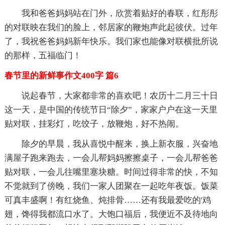
我和爸爸妈妈站在门外，欣赏着贴好的春联，红彤彤
的对联映在我们的脸上，邻居家的鞭炮声此起彼伏。过年
了，我祝爸爸妈妈新年快乐。我们家也能像对联横批所说
的那样，五福临门！
春节里的新鲜事作文400字 篇6
说起春节，大家都非常的喜欢吧！农历十二月三十日
这一天，是中国的传统节日“除夕”，家家户户在这一天里
贴对联，挂彩灯，吃饺子，放鞭炮，好不热闹。
除夕的早晨，我从喜悦中醒来，换上新衣服，兴奋地
满屋子跑来跑去，一会儿帮妈妈擦擦桌子，一会儿帮爸爸
贴对联，一会儿往嘴里塞块糖。时间过得非常的快，不知
不觉就到了傍晚，我们一家人团聚在一起吃年夜饭。饭菜
可真丰盛啊！有红烧鱼、炖排骨……还有我最爱吃的'鸡
翅，馋得我都流口水了。大饱口福后，我便近不及待地向