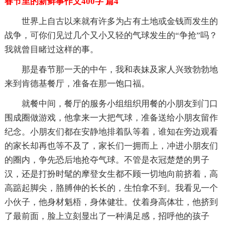
春节里的新鲜事作文400字 篇4
世界上自古以来就有许多为占有土地或金钱而发生的
战争，可你们见过几个又小又轻的气球发生的“争抢”吗？
我就曾目睹过这样的事。
那是春节那一天的中午，我和表妹及家人兴致勃勃地
来到肯德基餐厅，准备在那一饱口福。
就餐中间，餐厅的服务小组组织用餐的小朋友到门口
围成圈做游戏，他拿来一大把气球，准备送给小朋友留作
纪念。小朋友们都在安静地排着队等着，谁知在旁边观看
的家长却再也等不及了，家长们一拥而上，冲进小朋友们
的圈内，争先恐后地抢夺气球。不管是衣冠楚楚的男子
汉，还是打扮时髦的摩登女生都不顾一切地向前挤着，高
高踮起脚尖，胳膊伸的长长的，生怕拿不到。我看见一个
小伙子，他身材魁梧，身体健壮。仗着身高体壮，他挤到
了最前面，脸上立刻显出了一种满足感，招呼他的孩子