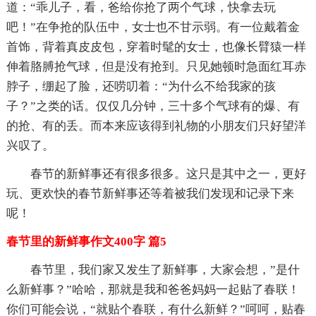
道：“乖儿子，看，爸给你抢了两个气球，快拿去玩
吧！”在争抢的队伍中，女士也不甘示弱。有一位戴着金
首饰，背着真皮皮包，穿着时髦的女士，也像长臂猿一样
伸着胳膊抢气球，但是没有抢到。只见她顿时急面红耳赤
脖子，绷起了脸，还唠叨着：“为什么不给我家的孩
子？”之类的话。仅仅几分钟，三十多个气球有的爆、有
的抢、有的丢。而本来应该得到礼物的小朋友们只好望洋
兴叹了。
春节的新鲜事还有很多很多。这只是其中之一，更好
玩、更欢快的春节新鲜事还等着被我们发现和记录下来
呢！
春节里的新鲜事作文400字 篇5
春节里，我们家又发生了新鲜事，大家会想，”是什
么新鲜事？”哈哈，那就是我和爸爸妈妈一起贴了春联！
你们可能会说，“就贴个春联，有什么新鲜？”呵呵，贴春