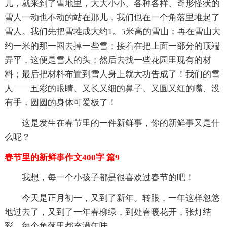
儿，就来到了雪地里，大大小小、各种各样、奇形怪状的
雪人一动也不动的站在那儿，我们也在一个角落里堆起了
雪人。我们先把雪堆成大约1。5米高的雪山；再在雪山大
约一米的那一圈去掉一些雪；接着在把上面一部分的顶端
弄平，这便是雪人的头；然后去找一些花园里现有的材
料；最后把材料布置到雪人身上就大功告成了！我们的雪
人——五彩的眼睛、又长又细的鼻子、又圆又红的嘴、没
有手，圆圆的身体可爱极了！
这是发生在春节里的一件新鲜事，你的新鲜事又是什
么呢？
春节里的新鲜事作文400字 篇9
我想，每一个小孩子都是很喜欢过春节的吧！
今天是正月初一，又到了新年。转眼，一年这样忽悠
地过去了，又到了一年春柳绿，到处春暖花开，张灯结
彩，每个角落里都充满年味。