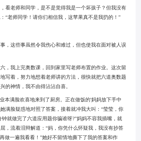
屈，看老师和同学，是不是觉得我是一个坏孩子？但我没有
：“老师同学！请你们相信我，这苹果真不是我扔的！”
的事，这些事虽然令我伤心和难过，但也使我在面对被人误
期六，我上完奥数课，回到家里写老师布置的作业。这次留
真地写着，努力地想着老师讲的方法，很快就把六道奥数题
高兴的神情，我不由得沾沾自喜。
作业本满脸欢喜地来到了厨房。正在做饭的'妈妈放下手中
她满脸疑惑地对照了答案，接着就冲我大叫：“莹莹，你
分钟就做完了六道应用题你骗谁呀?”妈妈不容我插嘴，就
屈，流着泪辩解道：“妈，你凭什么怀疑我，我没有抄答
你再做一遍我看看！”她好不留情地撕下了我的答案和作