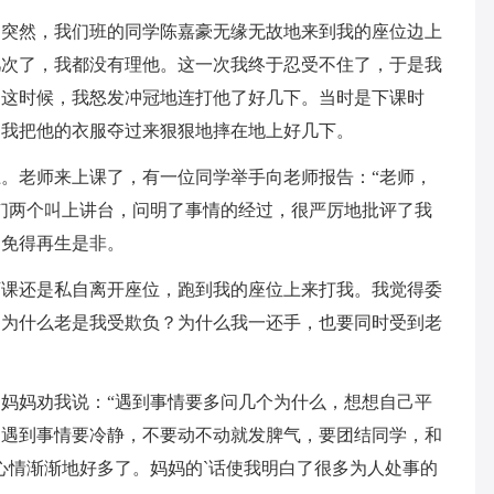
，突然，我们班的同学陈嘉豪无缘无故地来到我的座位边上
几次了，我都没有理他。这一次我终于忍受不住了，于是我
。这时候，我怒发冲冠地连打他了好几下。当时是下课时
，我把他的衣服夺过来狠狠地摔在地上好几下。
。老师来上课了，有一位同学举手向老师报告：“老师，
们两个叫上讲台，问明了事情的经过，很严厉地批评了我
，免得再生是非。
下课还是私自离开座位，跑到我的座位上来打我。我觉得委
？为什么老是我受欺负？为什么我一还手，也要同时受到老
妈妈劝我说：“遇到事情要多问几个为什么，想想自己平
，遇到事情要冷静，不要动不动就发脾气，要团结同学，和
心情渐渐地好多了。妈妈的`话使我明白了很多为人处事的