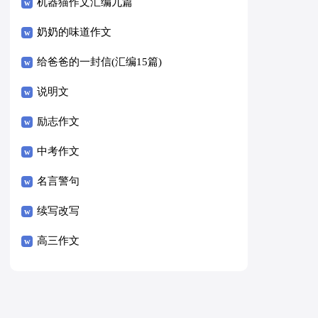
8篇）
机器猫作文汇编九篇
奶奶的味道作文
给爸爸的一封信(汇编15篇)
说明文
励志作文
中考作文
名言警句
续写改写
高三作文