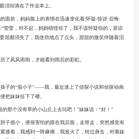
，眼泪却滴在了作业本上。
面前，妈妈脸上的表情在迅速变化着:怀疑·惊讶·后悔·
:“莹莹，对不起，妈妈错怪你了，我不该怀疑你的，原谅
的委屈都消失了，我使劲地点了点头，甜甜的微笑伴随着泪
经历了风风雨雨，才能看到雨后的彩虹。
孩子的“假小子”——我，最近迷上了侦探小说和侦探动画
，便把妹妹扯下了楼。
面的那个没有草的小山丘上去玩吧！”妹妹说：“好！”
妹胆子很小，便很害怕的跟在我后面，走呀走，突然感觉有
，紧接着，我感到一阵麻痛，我发火了，转过身去，对着妹