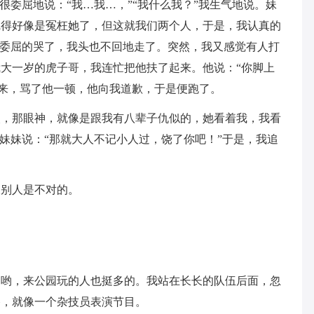
很委屈地说：“我…我…，”“我什么我？”我生气地说。妹
觉得好像是冤枉她了，但这就我们两个人，于是，我认真的
，委屈的哭了，我头也不回地走了。突然，我又感觉有人打
大一岁的虎子哥，我连忙把他扶了起来。他说：“你脚上
神来，骂了他一顿，他向我道歉，于是便跑了。
眼，那眼神，就像是跟我有八辈子仇似的，她看着我，我看
”妹妹说：“那就大人不记小人过，饶了你吧！”于是，我追
怪别人是不对的。
。
。哟，来公园玩的人也挺多的。我站在长长的队伍后面，忽
路，就像一个杂技员表演节目。