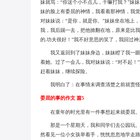
妹就骂：“你这个小不点儿，干嘛打我？”妹妹
妹的脸上有委屈的神情，我看着那神情，我
对妹妹说：“是你，就是你。”妹妹坐在地上
我，我后踢一去，把他掀翻在地，原来是比我
的.功夫很好！”我不好意思的笑了，我回过
我又返回到了妹妹身边，妹妹瞪了我一
着她。过了一会儿，我对妹妹说：“对不起！
赶着妹妹，继续探险。
我明白了：在事情未调查清楚之前就责
委屈的事的作文 篇5
在童年的时光里有一件事想起来就委屈
那是一个星期天，我和同学们去公园玩
然看见一位小女孩举着手，恍恍忽忽地学走