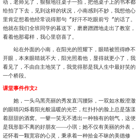
动，老师见了，狠狠地往桌子一拍，把他桌子上的书本都
给拍了下去，见到这样的状况，小南感到不妙，我想他心
里肯定想着他经常说得那句〞好汗不吃眼前亏〞的话了。
他就在我们全班同学的暮送下，磨磨蹭蹭地走出了教室，
看着他那霉样，我心里窃喜了。
站在外面的小南，在阳光的照耀下，眼睛被照得睁不
开眼，本来眼睛就不大，阳光照着他，显得就更小了，我
看见了，不由自主地笑了，我觉得那是我人生中最好笑的
一个桥段。
课堂事件作文2
她，一头乌黑亮丽的秀发直泻腰际，一双如水般澄澈
的眼睛闪烁着阳光般温暖的光芒，红扑扑的脸上总是荡漾
着甜甜的酒窝。一颦一笑无不透出一种独有的朝气，这便
是我形影不离的好朋友——小琪；她不仅有美丽的外表，
还怀着一颗宽容的心灵，秉承着一种拾金不昧的美德修