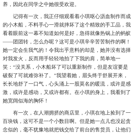
养，因此在同学之中她很受欢迎。
记得有一次，我正仔细观看着小琪呕心沥血制作而成
的小木船，不料手心一滑就摔坏了这个精致的手工品，我
看着眼前这一幕不知道如何是好，急得就像热锅上的蚂蚁
——团团转，怎么办呢？这可是小琪辛辛苦苦制作的啊！
她一定会生我气的！令我出乎意料的却是，她并没有选择
对我发火，反而用手轻轻地拍了下我的肩，简单地一
笑：“没关系，小木船坏了可以重新制作，但是友谊要是
破裂了可就难弥补了。”我望着她，眉头终于舒展开来，
长长地舒了一口气，心头涌上一股莫名的暖流，或许是感
激，或许是感动，又或许都有。在小琪的身上，我看到了
她宽阔似海的胸怀！
有一次，在人潮拥挤的商店里，小琪在地上捡到了一
百块钱，这可不是一个小数目啊。但是她一点儿也没起贪
念似的，毫不犹豫地就把钱交给了前台的售货员，让他们