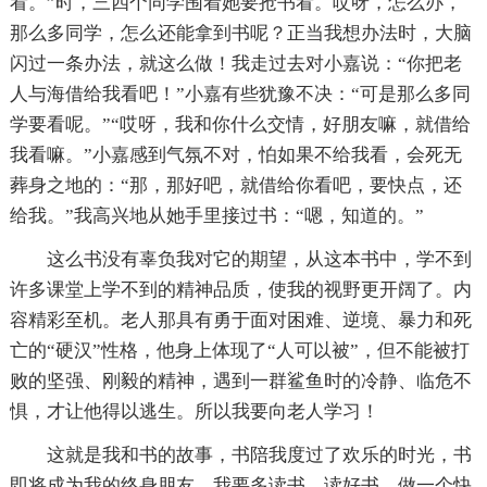
看。”时，三四个同学围着她要抢书看。哎呀，怎么办，
那么多同学，怎么还能拿到书呢？正当我想办法时，大脑
闪过一条办法，就这么做！我走过去对小嘉说：“你把老
人与海借给我看吧！”小嘉有些犹豫不决：“可是那么多同
学要看呢。”“哎呀，我和你什么交情，好朋友嘛，就借给
我看嘛。”小嘉感到气氛不对，怕如果不给我看，会死无
葬身之地的：“那，那好吧，就借给你看吧，要快点，还
给我。”我高兴地从她手里接过书：“嗯，知道的。”
这么书没有辜负我对它的期望，从这本书中，学不到
许多课堂上学不到的精神品质，使我的视野更开阔了。内
容精彩至机。老人那具有勇于面对困难、逆境、暴力和死
亡的“硬汉”性格，他身上体现了“人可以被”，但不能被打
败的坚强、刚毅的精神，遇到一群鲨鱼时的冷静、临危不
惧，才让他得以逃生。所以我要向老人学习！
这就是我和书的故事，书陪我度过了欢乐的时光，书
即将成为我的终身朋友，我要多读书，读好书，做一个快