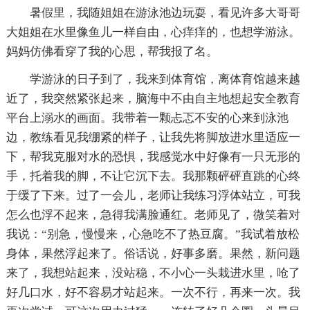
暑假里，我随姐姐在游泳池边玩耍，看见许多大哥哥
大姐姐在水里像鱼儿一样自由，心痒痒的，也想学游泳。
妈妈仿佛看穿了我的心思，帮我报了名。
学游泳的日子到了，我来到体育馆，离体育馆越来越
近了，我突然紧张起来，脑海中不由自主地想起安全教育
平台上溺水的画面。我带着一颗忐忑不安的心来到泳池
边，教练看见我绷紧的样子，让我先将脚放进水里适应一
下，帮我克服对水的恐惧，我感觉水中好像有一只无形的
手，托着我的脚，不让它沉下去。我那颗砰砰直跳的心终
于缓了下来。过了一会儿，老师让我练习浮体站立，可我
怎么也浮不起来，急得我满脸通红。老师见了，微笑着对
我说：“别急，慢慢来，心急吃不了热豆腐。”我试着放松
身体，果然浮起来了。俗话说，好事多磨。果然，新问题
来了，我想站起来，没站稳，不小心一头栽进水里，呛了
好几口水，好不容易才站起来。一次不行，再来一次。我