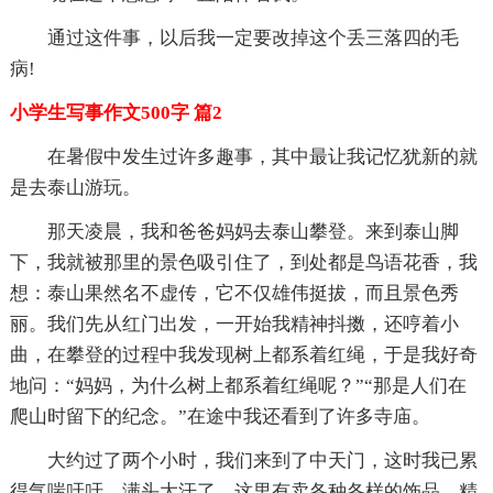
通过这件事，以后我一定要改掉这个丢三落四的毛
病!
小学生写事作文500字 篇2
在暑假中发生过许多趣事，其中最让我记忆犹新的就
是去泰山游玩。
那天凌晨，我和爸爸妈妈去泰山攀登。来到泰山脚
下，我就被那里的景色吸引住了，到处都是鸟语花香，我
想：泰山果然名不虚传，它不仅雄伟挺拔，而且景色秀
丽。我们先从红门出发，一开始我精神抖擞，还哼着小
曲，在攀登的过程中我发现树上都系着红绳，于是我好奇
地问：“妈妈，为什么树上都系着红绳呢？”“那是人们在
爬山时留下的纪念。”在途中我还看到了许多寺庙。
大约过了两个小时，我们来到了中天门，这时我已累
得气喘吁吁，满头大汗了。这里有卖各种各样的饰品，精