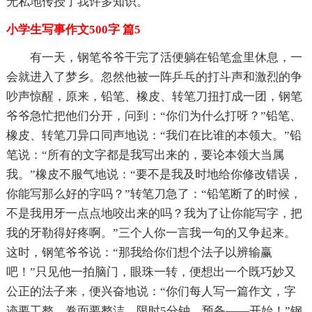
无私地传授了我许多知识。
小学生写事作文500字 篇5
有一天，钢笔爷爷干完了活便躺在铅笔盒里休息，一
会就进入了梦乡。忽然他被一阵乒乓的打斗声和激烈的争
吵声惊醒，原来，铅笔、橡皮、转笔刀扭打成一团，钢笔
爷爷急忙把他们分开，问到：“你们为什么打呀？”铅笔、
橡皮、转笔刀异口同声地说：“我们在比谁的本领大。”铅
笔说：“所有的文字都是我写出来的，要论本领大当属
我。”橡皮不服气地说：“要不是我及时地给你修改错误，
你能写那么好的字吗？”转笔刀急了：“铅笔断了的时候，
不是我用牙一点点地咬出来的吗？我为了让你能写字，把
我的牙勒得好疼啊。”三个人你一言我一句的又争起来。
这时，钢笔爷爷说：“那我给你们想个法子以辨输赢
吧！”只见他一拍脑门，眼珠一转，便想出一个既巧妙又
公正的法子来，便兴奋地说：“你们每人写一篇作文，字
迹要工整，卷面要整洁，限时5分钟。预备——开始！”钢