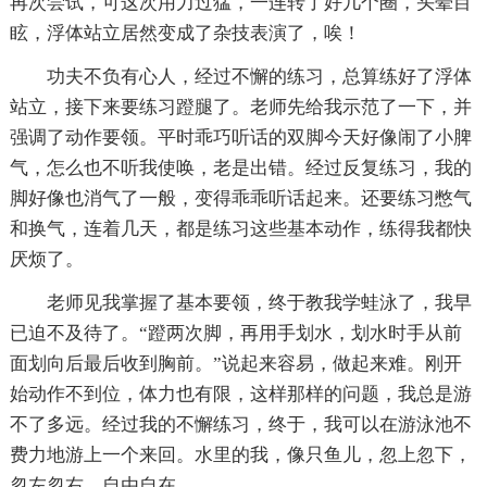
再次尝试，可这次用力过猛，一连转了好几个圈，头晕目
眩，浮体站立居然变成了杂技表演了，唉！
功夫不负有心人，经过不懈的练习，总算练好了浮体
站立，接下来要练习蹬腿了。老师先给我示范了一下，并
强调了动作要领。平时乖巧听话的双脚今天好像闹了小脾
气，怎么也不听我使唤，老是出错。经过反复练习，我的
脚好像也消气了一般，变得乖乖听话起来。还要练习憋气
和换气，连着几天，都是练习这些基本动作，练得我都快
厌烦了。
老师见我掌握了基本要领，终于教我学蛙泳了，我早
已迫不及待了。“蹬两次脚，再用手划水，划水时手从前
面划向后最后收到胸前。”说起来容易，做起来难。刚开
始动作不到位，体力也有限，这样那样的问题，我总是游
不了多远。经过我的不懈练习，终于，我可以在游泳池不
费力地游上一个来回。水里的我，像只鱼儿，忽上忽下，
忽左忽右，自由自在。