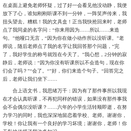
在桌面上避免老师怀疑，过了好一会看见他没动静，我便
放下了心，谁知刚刚听课不到一分钟，一阵笑声传来，我
扭头望去。糟糕！我的文具盒！正当我快抢回来时，老师
点了我同桌的名字问：“你来用因为……所以……来造
句。”他哑口无言，“因为你在做小动作所以没听课。”老
师说，随后老师点了我的名字让我回答那个问题，“完
了，我好学生的称号就毁在今天了。”我心想，2分钟的寂
静后，老师说：“因为你没有听课所以不会造句，现在你
们会了吗？”“会了。“”好，你们来造个句子。“回答完之
后，老师让我们坐下……
合上语文书，我思绪万千：因为有了那件事所以我现
在才会认真听课，不再犯同样的错误，如果没有那件事我
会不会偶尔没听课？……六年的小学生活转顺即逝，在努
力学习的同时，我也深深地留恋着学校、老师。谢谢你，
学校！你让我有一个良好的学习坏境；谢谢你，老师！你