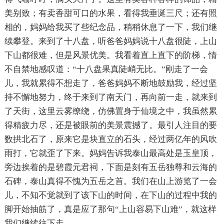
美别致；有卖香甜可口的水果，看得我垂涎三尺；还有照
相的，妈妈给我买了些纪念品，稍稍休息了一下，我们继
续攀登。来到了十八盘，听爸爸妈妈说十八盘很陡，上山
下山都很难，但是风景优美。我看着直上直下的阶梯，情
不自禁地感叹道：“十八盘果真陡峭无比。”刚走了一会
儿，我就累得不想走了，爸爸妈妈不断地鼓励我，经过坚
持不懈地努力，终于来到了南天门，再向前一走，就来到
了天街，这里云雾缭绕，仿佛置身于仙境之中，我虽然累
得精疲力尽，还是被眼前的美景震撼了。最引人注目的要
数拱北石了，原来它是块直立的石头，经过两亿年的风吹
雨打，它就歪了下来。妈妈告诉我泰山最高处是玉皇顶，
旁边挨着的是碧霞元君祠，下面是刻有五岳独尊和云海的
石碑，泰山真得不愧为五岳之首。我们在山上游览了一会
儿，不知不觉就到了该下山的时间，在下山的过程中我的
脚开始抽筋了，真是应了那句“上山容易下山难”，就这样
我们继续往下走。