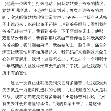
（他是一位医生）打来电话，问我姑姑关于爷爷的情况。
姑姑哽咽地说：“不怎样”我听到后，再次走进爷爷的房
间，突然听得姑姑叫得非常大声：“爸爸——”我立马从椅
子上跳起来，跑得比兔子还快，冲到爷爷跟前，看到我的
爷爷已经去世了。我看到爷爷一下子歪倒在床上，他那一
双眼睛对我看着，我看到那张苍白而骨瘦如柴的我亲爱的
爷爷的脸，顿时泪如泉涌。我姑姑脸上一脸伤痛，痛苦的
满面让我害怕和不知所措起来，我妈妈赶来看到这景象伤
心的痛苦起来。我想：这要怎么办，怎么办？一个和我十
一年感情的人就这样无声无息的离开了我。这让我感到前
所未有的害怕……
这么一次真正让我感受到失去有多痛苦，让我感受到
失去就是千万把剑刺进我的心胸，而让我知道的人又是我
爷爷。现在才知道失去有多痛啊！王老师曾对我说：“只
有失去才会知道懂得珍惜。”我的答案出来了，是这样
的，只有失去才会知道珍惜。