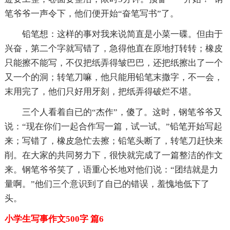
笔爷爷一声令下，他们便开始“奋笔写书”了。
铅笔想：这样的事对我来说简直是小菜一碟。但由于
兴奋，第二个字就写错了，急得他直在原地打转转；橡皮
只能擦不能写，不仅把纸弄得皱巴巴，还把纸擦出了一个
又一个的洞；转笔刀嘛，他只能用铅笔末撒字，不一会，
末用完了，他们只好用牙刻，把纸弄得破烂不堪。
三个人看着自已的“杰作”，傻了。这时，钢笔爷爷又
说：“现在你们一起合作写一篇，试一试。”铅笔开始写起
来；写错了，橡皮急忙去擦；铅笔头断了，转笔刀赶快来
削。在大家的共同努力下，很快就完成了一篇整洁的作文
来。钢笔爷爷笑了，语重心长地对他们说：“团结就是力
量啊。”他们三个意识到了自已的错误，羞愧地低下了
头。
小学生写事作文500字 篇6