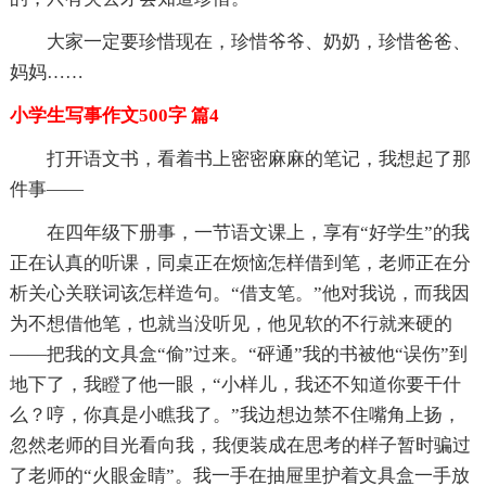
大家一定要珍惜现在，珍惜爷爷、奶奶，珍惜爸爸、
妈妈……
小学生写事作文500字 篇4
打开语文书，看着书上密密麻麻的笔记，我想起了那
件事——
在四年级下册事，一节语文课上，享有“好学生”的我
正在认真的听课，同桌正在烦恼怎样借到笔，老师正在分
析关心关联词该怎样造句。“借支笔。”他对我说，而我因
为不想借他笔，也就当没听见，他见软的不行就来硬的
——把我的文具盒“偷”过来。“砰通”我的书被他“误伤”到
地下了，我瞪了他一眼，“小样儿，我还不知道你要干什
么？哼，你真是小瞧我了。”我边想边禁不住嘴角上扬，
忽然老师的目光看向我，我便装成在思考的样子暂时骗过
了老师的“火眼金睛”。我一手在抽屉里护着文具盒一手放