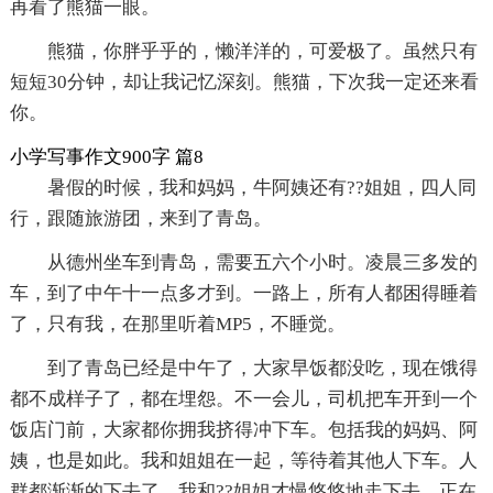
再看了熊猫一眼。
熊猫，你胖乎乎的，懒洋洋的，可爱极了。虽然只有
短短30分钟，却让我记忆深刻。熊猫，下次我一定还来看
你。
小学写事作文900字 篇8
暑假的时候，我和妈妈，牛阿姨还有??姐姐，四人同
行，跟随旅游团，来到了青岛。
从德州坐车到青岛，需要五六个小时。凌晨三多发的
车，到了中午十一点多才到。一路上，所有人都困得睡着
了，只有我，在那里听着MP5，不睡觉。
到了青岛已经是中午了，大家早饭都没吃，现在饿得
都不成样子了，都在埋怨。不一会儿，司机把车开到一个
饭店门前，大家都你拥我挤得冲下车。包括我的妈妈、阿
姨，也是如此。我和姐姐在一起，等待着其他人下车。人
群都渐渐的下去了，我和??姐姐才慢悠悠地走下去。正在