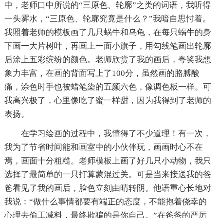
中，老师口中所说的“三原色、轮廓”之类的词语，我听得
一头雾水，“三原色、轮廓究竟是什么？”我暗自思忖着。
我照着老师的模板画了几只蜗牛和乌龟，在每只蜗牛的身
下画一大片树叶，再画上一面小旗子，用勾线笔画出轮廓
后涂上五彩缤纷的颜色。老师欣赏了我的画后，夸奖我想
象力丰富，在画的背面写上了100分，虽然画的胳膊酸
痛，涂色时手也被蜡笔染的五颜六色，像调色板一样。可
我高兴极了，心里像吃了蜜一样甜，因为我得到了老师的
表扬。
在学习绘画的过程中，我懂得了不少道理！有一次，
我为了节省时间能和画室中的小伙伴玩，画画时心不在
焉，画面十分粗糙。老师模板上画了好几只小动物，我只
选择了最简单的一只打算蒙混过关。可是当来接送我的爸
爸看见了我的画后，脸色立刻由晴转阴。他语重心长地对
我说：“做什么事情都要有端正的态度，不能抱着侥幸的
心理去偷工减料，最终欺骗的是你自己。”在爸爸的严厉