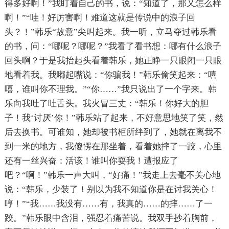
得多好啊！”我盯着自己的书，说：“知道了，那又怎么样
啊！”“哇！好厉害啊！难道这就是传说中的浪子回
头？！”韩乐“故意”尖叫起来。我一听，立马夺过韩乐看
的书，问：“哪呢？哪呢？”我看了看书想：哪有什么浪子
回头啊？于是我抬起头看着韩乐，她正睁一只眼闭一只眼
地看着我。我嘟起嘴说：“你骗我！”韩乐偷笑起来：“嘻
嘻，谁叫你不理我。”“你……”我只说出了一个字来。韩
乐向我吐了吐舌头。我火冒三丈：“韩乐！你好大的胆
子！我‘讨厌’你！”韩乐站了起来，不好意思地笑了笑，然
后去换书。可谁知，她却被书柜所绊到了，她就在离我不
到一米的地方，我傻愣在那坐着，看着她摔了一跤，心里
还有一丝兴奋：活该！谁叫你耍我！遭报应了
吧？“啊！”韩乐一声大叫，“好痛！”我走上去毫不关心地
说：“韩乐，少装了！别以为我不知道你是在讨我关心！
哼！”“我……我没有……有，我真的……的摔……了一
跤。”韩乐眼中含泪，强忍着痛苦说。我双手抄着胸前，