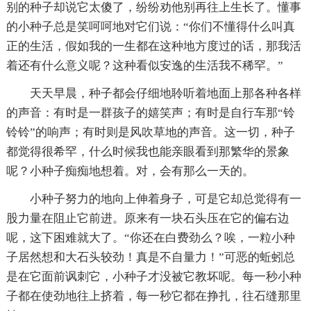
别的种子却说它太傻了，纷纷劝他别再往上生长了。懂事
的小种子总是笑呵呵地对它们说：“你们不懂得什么叫真
正的生活，假如我的一生都在这种地方度过的话，那我活
着还有什么意义呢？这种看似安逸的生活我不稀罕。”
天天早晨，种子都会仔细地聆听着地面上那各种各样
的声音：有时是一群孩子的嬉笑声；有时是自行车那“铃
铃铃”的响声；有时则是风吹草地的声音。这一切，种子
都觉得很希罕，什么时候我也能亲眼看到那繁华的景象
呢？小种子痴痴地想着。对，会有那么一天的。
小种子努力的地向上伸着身子，可是它却总觉得有一
股力量在阻止它前进。原来有一块石头压在它的偏右边
呢，这下困难就大了。“你还在白费劲么？唉，一粒小种
子居然想和大石头较劲！真是不自量力！”可恶的蚯蚓总
是在它面前讽刺它，小种子才没被它教坏呢。每一秒小种
子都在使劲地往上挤着，每一秒它都在挣扎，往石缝那里