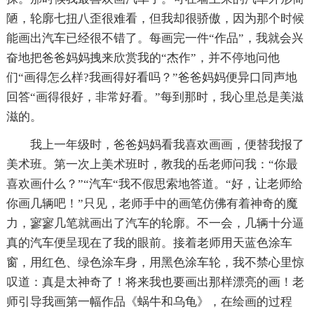
陋，轮廓七扭八歪很难看，但我却很骄傲，因为那个时候
能画出汽车已经很不错了。每画完一件“作品”，我就会兴
奋地把爸爸妈妈拽来欣赏我的“杰作”，并不停地问他
们“画得怎么样?我画得好看吗？”爸爸妈妈便异口同声地
回答“画得很好，非常好看。”每到那时，我心里总是美滋
滋的。
我上一年级时，爸爸妈妈看我喜欢画画，便替我报了
美术班。第一次上美术班时，教我的岳老师问我：“你最
喜欢画什么？”“汽车“我不假思索地答道。“好，让老师给
你画几辆吧！”只见，老师手中的画笔仿佛有着神奇的魔
力，寥寥几笔就画出了汽车的轮廓。不一会，几辆十分逼
真的汽车便呈现在了我的眼前。接着老师用天蓝色涂车
窗，用红色、绿色涂车身，用黑色涂车轮，我不禁心里惊
叹道：真是太神奇了！将来我也要画出那样漂亮的画！老
师引导我画第一幅作品《蜗牛和乌龟》，在绘画的过程