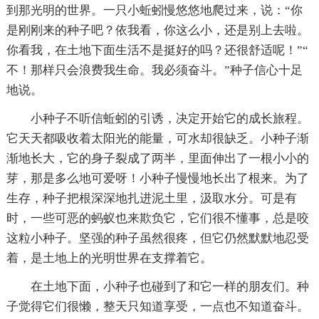
到那光明的世界。一只小蚯蚓慢悠悠地爬过来，说：“你
是刚刚来的种子吧？依我看，你这么小，还是别上去啦。
你看我，在土地下面生活不是挺好的吗？还很舒适呢！”“
不！那样只会浪费我生命。我必须奋斗。”种子信心十足
地说。
小种子不听信蚯蚓的引诱，决定开始它的成长旅程。
它天天都吸收着太阳光的能量，可水却很缺乏。小种子渐
渐地长大，它的身子裂成了两半，里面伸出了一根小小的
芽，那是多么地可爱呀！小种子慢慢地长出了根来。为了
生存，种子把根深深地扎进泥土里，汲取水分。可是有
时，一些可恶的蚂蚁也来欺负它，它们很不懂事，总是咬
这粒小种子。坚强的种子虽然很疼，但它仍然默默地忍受
着，是土地上的光明世界在支撑着它。
在土地下面，小种子也碰到了和它一样的朋友们。种
子觉得它们很懒，整天只知道享受，一点也不知道奋斗。