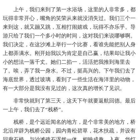
上午，我们来到了第一水浴场，这里的人非常多，都
玩得非常开心，嘴角的笑荣从来就没消失过。我们三个一
来到这，就又蹦又跳，互相打闹嬉戏，玩得不亦乐乎。导
游只给了我们一个多小时的时间，这对我们来说哪够啊。
我们决定，在这沙滩上举行一个比赛，看谁先能把别人身
上都弄满水。刚开始我以为肯定是自己赢，结果却让我小
小的想法一落千丈。她们二掐一，活活把我推到海里去
了。唉，弄了我一身水。不过，挺高兴的。下午我们去了
海底世界，透过玻璃，看到了一些生活在海洋里的动物，
有一大部分是我没有见过的，这次真的增长了见识。
非常快就到了第三天，这天下午就要返航回德。最后
一上午，我们去了“栈桥”。
栈桥，是个远近闻名的地方，是个非常美的地方，桥
北沿岸辟为栈桥公园，园内青松碧草，花木扶疏，并设有
回廊石椅，与沙滩礁石浑然一体，相映成趣，入夜，华灯