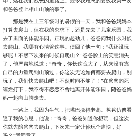
印，烙在我们成长的道路上。最令我难忘的要数我第一次
和爸爸登上相山山顶的事了。
那是我在上三年级时的暑假的一天，我和爸爸妈妈本
打算去爬山，但在我的央求下，还是先去了儿童乐园，我
去了里面的体能乐园。正玩的起劲儿，爸爸问我什么时候
去爬山。我哪有心情管这事。便回了他一句：“我还没玩
够呢！不然下次来的时候再爬山？”爸爸脸上的笑意消失
了，他严肃地说道：“奇奇，你长这么大了，从来没有靠
自己的力量爬到山顶过，你这次无论如何都要去爬山，别
玩了，我们快去爬山吧！不然时间不够了！”在爸爸的死
缠烂打下，我不得不恋恋不舍地离开体能乐园，随爸爸妈
妈一起向山脚走去。
一路上，我因为生气，把嘴巴撅得老高。爸爸仿佛看
透了我的心思，他说：“奇奇，爸爸知道你想玩，但这次
你就先陪爸爸去爬山，下次来一定让你玩个痛快，好
吗？”我同意了。