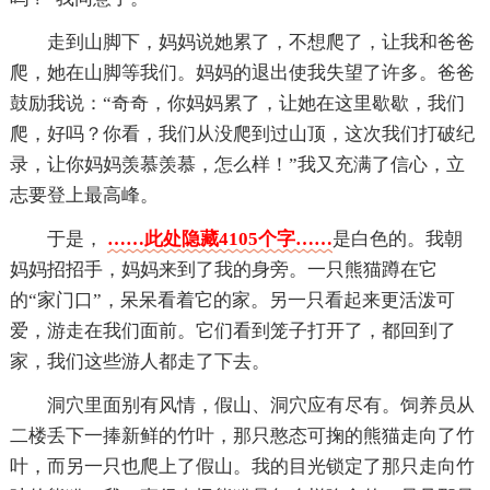
走到山脚下，妈妈说她累了，不想爬了，让我和爸爸
爬，她在山脚等我们。妈妈的退出使我失望了许多。爸爸
鼓励我说：“奇奇，你妈妈累了，让她在这里歇歇，我们
爬，好吗？你看，我们从没爬到过山顶，这次我们打破纪
录，让你妈妈羡慕羡慕，怎么样！”我又充满了信心，立
志要登上最高峰。
于是，
……此处隐藏4105个字……
是白色的。我朝
妈妈招招手，妈妈来到了我的身旁。一只熊猫蹲在它
的“家门口”，呆呆看着它的家。另一只看起来更活泼可
爱，游走在我们面前。它们看到笼子打开了，都回到了
家，我们这些游人都走了下去。
洞穴里面别有风情，假山、洞穴应有尽有。饲养员从
二楼丢下一捧新鲜的竹叶，那只憨态可掬的熊猫走向了竹
叶，而另一只也爬上了假山。我的目光锁定了那只走向竹