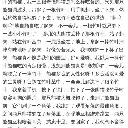
叶的熊猫，我一直很奇怪熊猫是怎么样吃食的。只见那只
熊猫调过头，吊起了一根竹叶，用手抓起，坐了下来，然
后悠然自得地躺了下去，把竹叶放在自己的嘴边，“啊呜
啊呜”地自顾自吃了起来。不一会儿，一根竹叶就只剩下
一些小小竹叶了。聪明的大熊猫丢掉了那根竹叶，站了起
来，站在竹叶丛中，一屁股坐在了地上，拿起一捧竹叶津
津有味地啃了起来，好像旁若无人。我“噗哧”一下笑了出
来，熊猫真不愧是我们的国宝，好可爱呀。我以为一捧竹
叶熊猫吃的肯定很慢，没想到熊猫真是“赛刘翔”，一会儿
就吃完了一捧竹叶。熊猫多么的人性化呀！多么活泼可爱
的生灵呀！它趴在竹叶丛中，一会会儿解决掉了很多竹
叶。我拿着手机，按下了快门，拍下了一张熊猫吃竹子时
姿容可掬的照片。那只熊猫大概吃饱了，走到了熊猫面
前，它们到了一个角落，我跑到了观看角落的最佳角度，
之间两只熊猫躲在了角落里，亲昵地互相蹭来蹭去，两只
熊猫互相咬着耳朵，憨态十足。要回家了，我恋恋不舍得