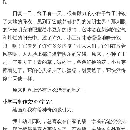
钻。
日复一日，终于有一天，很有毅力的小种子终于冲破
了大地的绿衣，见到了它做梦都梦到的光明世界！那刺眼
的阳光明亮地照耀着小豆芽的眼睛，它沐浴在新鲜的空气
和灿烂的阳光中。过了许久，小豆芽才敢慢慢地睁开双
眼。啊！它看见了许许多多的孩子和大人们，它们在放着
风筝呢，人人脸上都洋溢着快乐的光线。原来，小种子正
赶上了春天了！青的草，绿的叶，各色鲜艳的花，小豆芽
都看见了。它的心尖像抹了层蜜糖，甜美透了，它快活得
像个天使一样。
原来世界上还有这么漂亮的地方！
小学写事作文900字 篇2
绘画对我有着神奇的吸引力。
我上幼儿园时，总喜欢在自家的墙上拿着铅笔涂涂抹
抹。那时候我最喜欢画汽车了。可在墙上来的汽车外形简