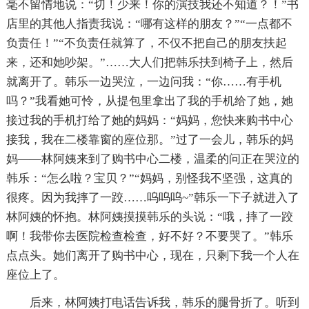
毫不留情地说：“切！少来！你的演技我还不知道？！”书
店里的其他人指责我说：“哪有这样的朋友？”“一点都不
负责任！”“不负责任就算了，不仅不把自己的朋友扶起
来，还和她吵架。”……大人们把韩乐扶到椅子上，然后
就离开了。韩乐一边哭泣，一边问我：“你……有手机
吗？”我看她可怜，从提包里拿出了我的手机给了她，她
接过我的手机打给了她的妈妈：“妈妈，您快来购书中心
接我，我在二楼靠窗的座位那。”过了一会儿，韩乐的妈
妈——林阿姨来到了购书中心二楼，温柔的问正在哭泣的
韩乐：“怎么啦？宝贝？”“妈妈，别怪我不坚强，这真的
很疼。因为我摔了一跤……呜呜呜~”韩乐一下子就进入了
林阿姨的怀抱。林阿姨摸摸韩乐的头说：“哦，摔了一跤
啊！我带你去医院检查检查，好不好？不要哭了。”韩乐
点点头。她们离开了购书中心，现在，只剩下我一个人在
座位上了。
后来，林阿姨打电话告诉我，韩乐的腿骨折了。听到