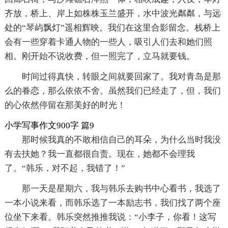
齐放，桥上、岸上如株株玉兰盛开，水中波光粼粼，与远
处的“琴屿飘灯”遥相辉映。我们在这里合影留念。栈桥上
会有一些穿着卡通人物的一些人，吸引人们去和她们照
相。刚开始不说收费，但一照完了，立马就要钱。
时间过得真快，转眼之间就要回家了。我对青岛是那
么的眷恋，那么依依不舍。虽然我们已经走了，但，我们
的心依然停留在那美好的时光！
小学写事作文900字 篇9
那时候我真的不敢相信自己的耳朵，为什么当时我没
有去扶她？我一直都很自责。现在，她都不会理我
了。“韩乐，对不起，我错了！”
那一天是星期六，我与韩乐去购书中心看书，我选了
一本小说来看，而韩乐选了一本励志书，我们找了两个座
位坐下来看。韩乐突然推推我说：“小李子，你看！这写