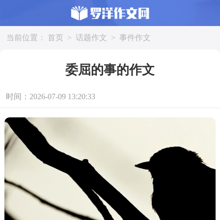
当前位置：
首页
>
话题作文
>
事件作文
委屈的事的作文
时间：2026-07-09 13:20:33