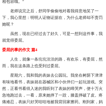
相包容哦。”
老师说完之后，舒同学偷偷地对着我得意地笑了一
下，我心里想：明明人证物证据在，为什么老师却不责罚
她呢？
虽然，现在已经过去了好久，可是一想到这件事，我
就觉得委屈。
委屈的事的作文 篇4
人生，就像一条坑坑洼洼的路，有欢乐，有委屈，然
而，我在这条路上也受到过委屈。
星期六，我和我的表妹去公园玩。我坐在树荫下津津
有味地看书，表妹就在器械区和小伙伴们一起玩游戏。突
然，正看书看得入迷的我听到了表妹的啼哭声，便十万火
急地跑过去，一看，原来她摔了一跤，膝盖摔破了皮。疼
痛难忍，表妹只好哭哇哇地被我背回家擦药。刚到家，妈