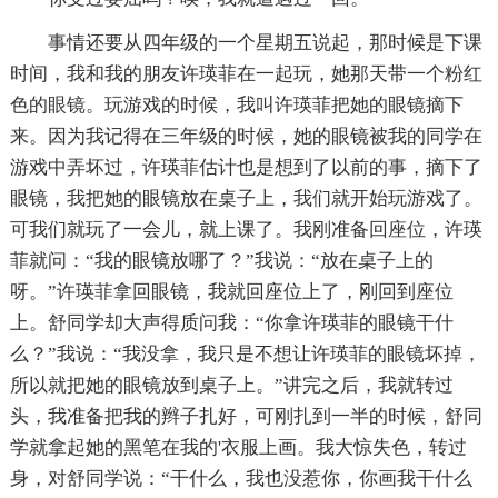
事情还要从四年级的一个星期五说起，那时候是下课
时间，我和我的朋友许瑛菲在一起玩，她那天带一个粉红
色的眼镜。玩游戏的时候，我叫许瑛菲把她的眼镜摘下
来。因为我记得在三年级的时候，她的眼镜被我的同学在
游戏中弄坏过，许瑛菲估计也是想到了以前的事，摘下了
眼镜，我把她的眼镜放在桌子上，我们就开始玩游戏了。
可我们就玩了一会儿，就上课了。我刚准备回座位，许瑛
菲就问：“我的眼镜放哪了？”我说：“放在桌子上的
呀。”许瑛菲拿回眼镜，我就回座位上了，刚回到座位
上。舒同学却大声得质问我：“你拿许瑛菲的眼镜干什
么？”我说：“我没拿，我只是不想让许瑛菲的眼镜坏掉，
所以就把她的眼镜放到桌子上。”讲完之后，我就转过
头，我准备把我的辫子扎好，可刚扎到一半的时候，舒同
学就拿起她的黑笔在我的'衣服上画。我大惊失色，转过
身，对舒同学说：“干什么，我也没惹你，你画我干什么