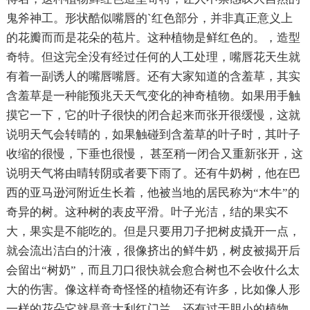
鬼斧神工。形状酷似嘴唇的`红色部分，并非真正意义上
的花瓣而而是花朵的苞片。这种植物是鲜红色的。，造型
奇特。但这完全没有经过任何的人工处理，嘴唇花天生就
有着一副诱人的嘴唇嘴唇。还有大家知道的含羞草，其实
含羞草是一种能预兆天天气变化的神奇植物。如果用手触
摸它一下，它的叶子很快的闭合起来而张开很缓慢，这就
说明天气会转晴的，如果触碰到含羞草的叶子时，其叶子
收缩的很慢，下垂也很慢， 甚至稍一闭合又重新张开，这
说明天气将由晴转阴或者要下雨了。还有牛奶树，他在巴
西的亚马逊河附近生长着，他被当地的居民称为“木牛”的
奇异的树。这种树的表皮平滑。叶子光洁，结的果实不
大，果实是不能吃的。但是只要用刀子把树皮撬开一点，
就会流出洁白的汁液，很像挤出的鲜牛奶，树皮被揭开后
会留出“树奶”，而且刀口很快就会愈合树也不会收什么太
大的伤害。像这样奇奇怪怪的植物还有许多，比如像人形
一样的花朵它就是意大利红门兰，还有过于胆小的植物，