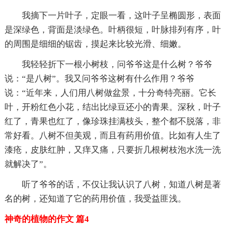
我摘下一片叶子，定眼一看，这叶子呈椭圆形，表面
是深绿色，背面是淡绿色。叶柄很短，叶脉排列有序，叶
的周围是细细的锯齿，摸起来比较光滑、细嫩。
我轻轻折下一根小树枝，问爷爷这是什么树？爷爷
说：“是八树”。我又问爷爷这树有什么作用？爷爷
说：“近年来，人们用八树做盆景，十分奇特亮丽。它长
叶，开粉红色小花，结出比绿豆还小的青果。深秋，叶子
红了，青果也红了，像珍珠挂满枝头，整个都不脱落，非
常好看。八树不但美观，而且有药用价值。比如有人生了
漆疮，皮肤红肿，又痒又痛，只要折几根树枝泡水洗一洗
就解决了”。
听了爷爷的话，不仅让我认识了八树，知道八树是著
名的树，还知道了它的药用价值，我受益匪浅。
神奇的植物的作文 篇4