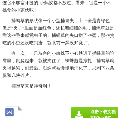
连它不够塞牙缝的`小蚂蚁都不放过。看来，它是一个不
挑食的小家伙呢！
捕蝇草的形状像一个小型捕兽夹，上下全是青绿色，
但是“夹子”里面是血红色，还长着细细的毛，捕蝇草就是
靠这些毛来感觉虫子的。捕蝇草的夹口撒了些蜜，那些贪
吃的小虫还没吃到蜜，就眼前一黑没知觉了。
有一次，一只灰色的小蜘蛛不小心跌进了捕蝇草的陷
阱里，刚爬起来，就被夹住了，蜘蛛越是挣扎，捕蝇草就
夹得越紧，到最后。蜘蛛就被慢慢地消化了，只剩下八条
腿和几块碎片。
捕蝇草真是神奇啊！
点击下载文档
文档为doc格式