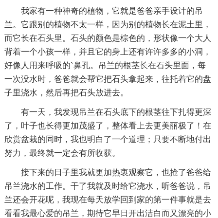
我家有一种神奇的植物，它就是爸爸亲手设计的吊
兰。它跟别的植物不太一样，因为别的植物长在泥土里，
而它长在石头里。石头的颜色是棕色的，形状像一个大人
背着一个小孩一样，并且它的身上还有许许多多的小洞，
好像人用来呼吸的`鼻孔。吊兰的根茎长在石头里面，每
一次没水时，爸爸就会帮它把石头拿起来，往托着它的盘
子里浇水，然后再把石头放进去。
有一天，我发现吊兰在石头底下的根茎往下扎得更深
了，叶子也长得更加茂盛了，整体看上去更美丽极了！在
欣赏盆栽的同时，我也明白了一个道理；只要不断地付出
努力，最终就一定会有所收获。
接下来的日子里我就更加热衷观察它，也抢了爸爸给
吊兰浇水的工作。干了我就及时给它浇水，听爸爸说，吊
兰还会开花呢，我现在每天放学回到家的第一件事就是去
看看我最心爱的吊兰，期待它早日开出洁白而又漂亮的小