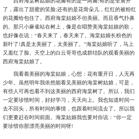
西府海棠树姑娘的花瓣有的是一两瓣;有的是全展开
了，露出了甜蜜的笑脸;还有的是花骨朵儿，红红的被粉红
的花瓣给包住了。西府海棠姑娘不但美丽。而且香气扑鼻
的。那只小麻雀站在树上，像是在唱赞美海棠姑娘的歌，
也好像在说：“春天来了，春天来了。海棠姑娘长粉色的
新叶了!真是太美丽了，太美丽了。”海棠姑娘听了，马上
又羞红了脸。天空上的白云哥哥也成群结队的观看美丽的
西府海棠姑娘了。
我看着美丽的海棠姑娘，心想：花有重开日，人无再
少年。虽然明年我依然能看见美丽的海棠树姑娘，可是，
有些人可再也看不到这美丽的西府海棠树了。所以，我们
一定要珍惜时间，好好学习，天天向上。我也知道时间一
去不回头，所有时间的事情，也跟着时间流去了。所以我
们更要赶在时间前面。海棠姑娘我也要对你说：“你一定
要珍惜你那漂亮美丽的时间呀!