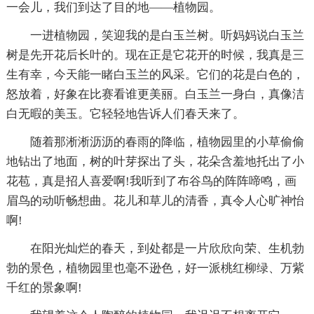
一会儿，我们到达了目的地——植物园。
一进植物园，笑迎我的是白玉兰树。听妈妈说白玉兰
树是先开花后长叶的。现在正是它花开的时候，我真是三
生有幸，今天能一睹白玉兰的风采。它们的花是白色的，
怒放着，好象在比赛看谁更美丽。白玉兰一身白，真像洁
白无暇的美玉。它轻轻地告诉人们春天来了。
随着那淅淅沥沥的春雨的降临，植物园里的小草偷偷
地钻出了地面，树的叶芽探出了头，花朵含羞地托出了小
花苞，真是招人喜爱啊!我听到了布谷鸟的阵阵啼鸣，画
眉鸟的动听畅想曲。花儿和草儿的清香，真令人心旷神怡
啊!
在阳光灿烂的春天，到处都是一片欣欣向荣、生机勃
勃的景色，植物园里也毫不逊色，好一派桃红柳绿、万紫
千红的景象啊!