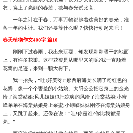
衣，换上了亮丽的春装，欲与春光试比高。
一年之计在于春，万事万物都趁着这美好的春光，准
备一年的生计。我们还要等什么呢？快快行动起来吧！
春天植物作文400字 篇10
刚刚下过春雨，我出来玩耍，却发现刚刚晒干的地面
上，有许多花瓣。这些花瓣是从哪里来的呢?我一直顺着
花瓣的足迹，来到一颗大树下。
我一抬头，“哇!好美呀!”那西府海棠长满了粉红色的
花瓣，像一个个害羞的小姑娘。太阳公公把它身上的金光
给了海棠姑娘;风儿姐姐也把凉爽的风给了海棠姑娘;小蜜
蜂弟弟在海棠姑娘身上采蜜;小蝴蝶妹妹刚停在海棠姑娘身
上，又跳了起来。还像在说：“哇!你是谁?你比我都漂
亮。”