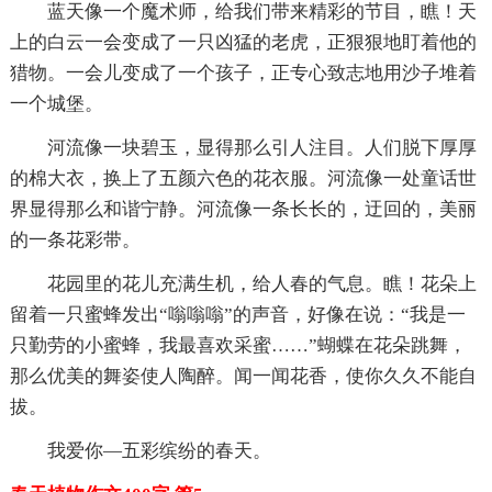
蓝天像一个魔术师，给我们带来精彩的节目，瞧！天
上的白云一会变成了一只凶猛的老虎，正狠狠地盯着他的
猎物。一会儿变成了一个孩子，正专心致志地用沙子堆着
一个城堡。
河流像一块碧玉，显得那么引人注目。人们脱下厚厚
的棉大衣，换上了五颜六色的花衣服。河流像一处童话世
界显得那么和谐宁静。河流像一条长长的，迂回的，美丽
的一条花彩带。
花园里的花儿充满生机，给人春的气息。瞧！花朵上
留着一只蜜蜂发出“嗡嗡嗡”的声音，好像在说：“我是一
只勤劳的小蜜蜂，我最喜欢采蜜……”蝴蝶在花朵跳舞，
那么优美的舞姿使人陶醉。闻一闻花香，使你久久不能自
拔。
我爱你—五彩缤纷的春天。