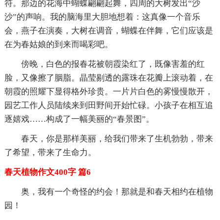
符。那边的花海中蝴蝶翩翩起舞，四周的大树发出“沙
沙”的声响。我的脑海里大胆地想着：这真像一个音乐
会，燕子在演奏，大树在调音，蝴蝶在伴舞，它们应该是
在为春姑娘的到来而喝彩吧。
傍晚，白色的报春花被朝霞染红了，既像害羞的红
脸，又像擦了胭脂。晶莹剔透的露珠在花瓣上滚动着，在
朝霞的照耀下显得格外珍贵。一片片白色的雾慢慢散开，
园艺工作人员陆续来到田野间开始忙碌。小孩子在相互追
逐嬉戏……构成了一幅美丽的“春景图”。
春天，你是那样美丽，给我们带来了生机勃勃，带来
了希望，带来了生命力。
春天植物作文400字 篇6
奥，我有一个奇怪的约会！那就是和春天相约在植物
园！