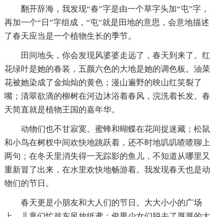
翻开辞海，我发现“春”字是由一个草字头加“屯”字，
再加一个“日”字组成，“屯”就是田地的意思，会意地描述
了春天应当是一个植物生长的季节。
田间地头，你会发现风婆婆走远了，春天到来了。红
花绿叶是她的春装，五颜六色的大地是她的调色板。油菜
花被她染成了金灿灿的黄色；漫山遍野的映山红笑裂了
嘴；清翠欲滴的柳树在河边沐浴着春风，浣洗着长发。春
天简直就是植物王国的嘉年华。
动物们也不甘寂寞。蜜蜂和蝴蝶在花间捉迷藏；松鼠
和小鸟在树杈中间欢快地跳跃着，还不时地叽叽喳喳聊上
两句；在冬天里消失得一无踪影的鱼儿，不知道从哪里又
重新冒了出来，在水里欢快地畅游着。我发现春天也是动
物们的节日。
春天更是小朋友和大人们的节日。大大小小的广场
上，儿童们忙趁东风放纸鸢；俊男少女们脱去了厚厚的大