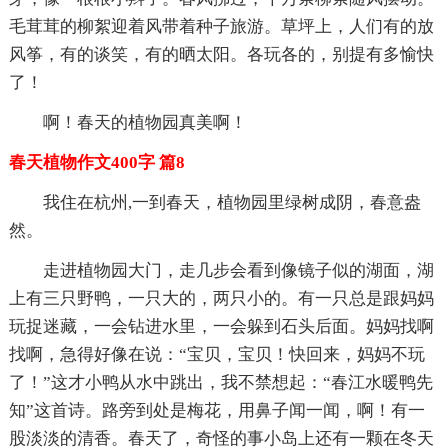
毛茸茸的柳絮迎着风带着种子旅游。草坪上，人们有的放
风筝，有的谈笑，有的晒太阳。各玩各的，别提有多愉快
了！
啊！春天的植物园真美啊！
春天植物作文400字 篇8
我住在杭州,一到春天，植物园里绿树成阴，春意盎
然。
走进植物园大门，走几步会看到像镜子似的湖面，湖
上有三只野鸭，一只大的，两只小的。有一只总是跟妈妈
玩捉迷藏，一会钻进水里，一会躲到石头后面。妈妈找啊
找啊，急得好像在说：“宝贝，宝贝！快回来，妈妈不玩
了！”这才小鸭从水中跳出，我不禁想起：“春江水暖鸭先
知”这首诗。路旁到处是梅花，用鼻子闻一闻，啊！有一
股淡淡的清香。春天了，奇怪的事小岛上还有一颗在冬天