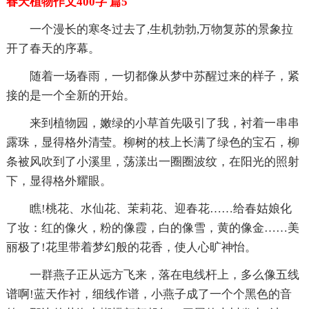
春天植物作文400字 篇5
一个漫长的寒冬过去了,生机勃勃,万物复苏的景象拉
开了春天的序幕。
随着一场春雨，一切都像从梦中苏醒过来的样子，紧
接的是一个全新的开始。
来到植物园，嫩绿的小草首先吸引了我，衬着一串串
露珠，显得格外清莹。柳树的枝上长满了绿色的宝石，柳
条被风吹到了小溪里，荡漾出一圈圈波纹，在阳光的照射
下，显得格外耀眼。
瞧!桃花、水仙花、茉莉花、迎春花……给春姑娘化
了妆：红的像火，粉的像霞，白的像雪，黄的像金……美
丽极了!花里带着梦幻般的花香，使人心旷神怡。
一群燕子正从远方飞来，落在电线杆上，多么像五线
谱啊!蓝天作衬，细线作谱，小燕子成了一个个黑色的音