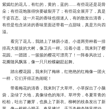
紫嫣红的花儿，有红的，黄的，蓝的……有些花还是花骨
朵；有些花饱胀得快要破裂开了；有些花全展开了，真是
千姿百态。这一片花的香味也很迷人，有的散发出清香，
有些是包含浓浓的香味里面还带着一点甜味，真是方向四
溢。
看完了花儿，我踏上了林荫小道。小道两旁种着一排
排高大挺拔的大树，像卫兵一样。沿着小道，我来到了樱
花园。一团团，一簇簇的樱花可漂亮了！一阵春风吹过，
花瓣随风飘落，像一只只粉蝶翩跹起舞。
踏出樱花园，我来到了梅林，红艳艳的红梅像一团火
一样，它们开得正热闹呢！
带着梅花的清香，我来到了大草坪。小草探出了小脑
袋，染绿了大地，真像绿色的海洋。草坪旁，冬夏常青的
松柏，吐出了嫩芽，也换上了新衣。柳树的枝条发出了新
芽，像一根根小辫子。春风拂过，千万条柳条随风摆动。