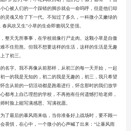
不小心被人们的一个踩错的脚步就会一命呜呼，但是他们却
己的灵魂又给了下一代。不知过了多久，一科微小又嫩绿的
，春风吹又生”小草的生命即脆弱又坚强。
草，整天无所事事，在学校就像行尸走肉。这颗小草是自傲
更难不住煎熬。但我不想要这样的生活，这样的生活是无趣
又上了初三。
力的名字。我不再像从前那样，从初三的每一天开始，一起
，初一的我是无知的，初二的我是无趣的，初三，我只希望
就怀念从前的一切活动都是跑着进行，怀念那时的我们放学
一心都考上自己理想的学校，不再抱有任何遗憾打给老师，
老师时脸上能写满感恩、写满祝愿。
是为了最后的暴风雨来临，当你准备好上战场时，要不顾一
会畏惧，在心中，一个微小的心声喊了出来：“让暴风雨