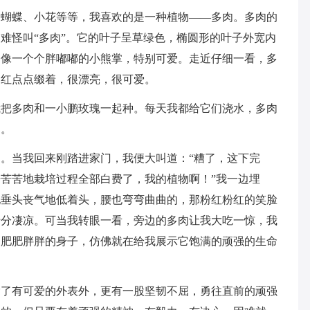
、蝴蝶、小花等等，我喜欢的是一种植物——多肉。多肉的
难怪叫“多肉”。它的叶子呈草绿色，椭圆形的叶子外宽内
，像一个个胖嘟嘟的小熊掌，特别可爱。走近仔细一看，多
的红点点缀着，很漂亮，很可爱。
我把多肉和一小鹏玫瑰一起种。每天我都给它们浇水，多肉
目。
。当我回来刚踏进家门，我便大叫道：“糟了，这下完
苦苦地栽培过程全部白费了，我的植物啊！”我一边埋
她垂头丧气地低着头，腰也弯弯曲曲的，那粉红粉红的笑脸
十分凄凉。可当我转眼一看，旁边的多肉让我大吃一惊，我
己肥肥胖胖的身子，仿佛就在给我展示它饱满的顽强的生命
除了有可爱的外表外，更有一股坚韧不屈，勇往直前的顽强