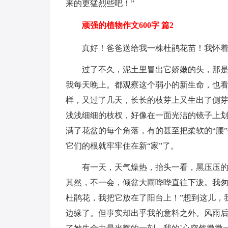
来的更猛烈些吧！”
顽强的植物作文600字 篇2
真好！爸爸送给我一株杜鹃花苗！我怀
过了不久，泥土里冒出它娇嫩的头，那
我每天晚上。都观察这个弱小的新生命，也
样，又过了几天，长长的枝芽上又生出了侧
浅浅细细的枝杈，好像在一面光洁的镜子上
满了花盆的每个角落，有的甚至把柔软的“腰
它们的根就牢牢住在新“家”了。
有一天，天气燥热，抬头一看，黑压压
其然，不一会，倾盆大雨哗哗直往下泼。我匆
杜鹃花，我把它放在了阳台上！”想到这儿，
边缘了。但事实却出乎我的意料之外。风雨