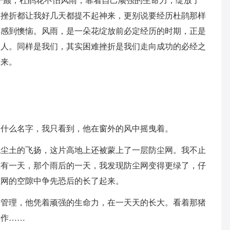
一颤，杜鹃花不怕风雨，靠着自己顽强的生命力，绽放了
的挫折都让我好几天都提不起神来，更别说要经历杜鹃那样
而感到懊恼。风雨，是一朵花绽放前必定经历的时期，正是
迷人。同样是我们，其实困难挫折是我们走向成功的必经之
未来。
叫什么名字，我只看到，他在窗外的风中摇曳着。
免尘土的飞扬，这片高地上还被蒙上了一层防尘网。我不止
尔有一天，那个雨后的一天，我发现防尘网变得更绿了，仔
尘网的空隙中争先恐后的长了起来。
人管理，他凭着顽强的生命力，在一天天的长大。看着那猪
工作……