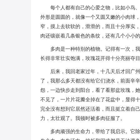
每个人都有自己的心爱之物，比如小鸟
外形是圆圆的，就像一个又圆又嫩的小肉球，
窄，摸上去软软的，滑滑的，而且十分厚实
肉还镶嵌着几条银色的条纹，还有几个小小
多肉是一种特别的植物。记得有一次，
长得非常壮实饱满，玫瑰花开得十分亮丽夺
后来，我回老家过年，十几天后才回广州
了，我那么多天都没有给它们浇水，前面辛辛
怨，一边快步走到阳台，看了看那盆玫瑰，
不见了，一片片花瓣全掉在了花盆中，显得
完全没有想到它居然还活着，而且挺立着自
力，太壮观了。我顿时被多肉征服了。
多肉顽强的生命力，带给了我启示。它