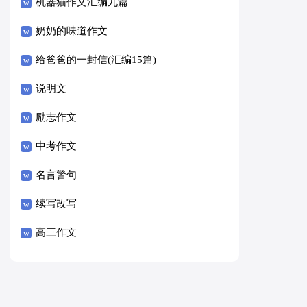
8篇）
机器猫作文汇编九篇
奶奶的味道作文
给爸爸的一封信(汇编15篇)
说明文
励志作文
中考作文
名言警句
续写改写
高三作文