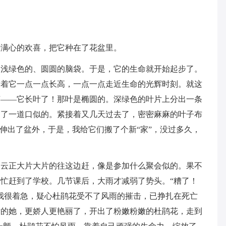
着满心的欢喜，把它种在了花盆里。
是浅绿色的、圆圆的脑袋。于是，它的生命就开始起步了。
看着它一点一点长高，一点一点走近生命的光辉时刻。就这
芽——它长叶了！那叶是椭圆的。深绿色的叶片上分出一条
划了一道口似的。紧接着又几天过去了，密密麻麻的叶子布
”伸出了盆外，于是，我给它们搬了个新“家”，没过多久，
的云正大片大片的往这边赶，像是参加什么聚会似的。果不
忙赶到了学校。几节课后，大雨才减弱了势头。“糟了！
我很着急，疑心杜鹃花受不了风雨的摧击，已挣扎在死亡
后的她，更娇人更艳丽了，开出了粉嫩粉嫩的杜鹃花，走到