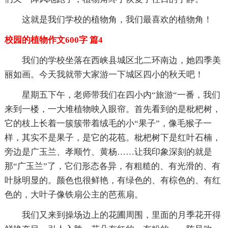
这就是我们学校的植物角，我们最喜欢的植物角！
校园的植物作文600字 篇4
我们的学校坐落在西峡县城区北二环南边，她四季美
丽如画。今天我就带大家游一下城区四小的秋天吧！
星期五下午，老师带我们在四小内“旅游“一番，我们
来到一楼，一大堆植物映入眼帘。首先看到的是枇杷树，
它的枝上长着一簇簇带着绒毛的小“果子”，像毛猴子一
样，其实不是果子，是它的花苞。枇杷树下是红叶石楠，
旁边是广玉兰、孝顺竹、黄杨……让我印象深刻的就是
那“广玉兰”了，它们形态各异，有粗糙的、有光滑的、有
叶脉明显的。颜色也很鲜艳，有绿色的、有棕色的、有红
色的，大叶子像铁扇公主的芭蕉扇。
我们又来到操场边上的花圃周围，里面的月季花开得