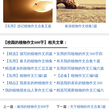
【实用】游记植物作文合集五篇
春游植物作文锦集5篇
【校园的植物作文600字】相关文章：
【精选】描写的植物作文四篇
实用的写植物的作文300字四
【实用】春天的植物作文锦集
篇
有关我的植物作文合集十篇
7篇
精选家乡的植物作文汇总五篇
实用的写植物的作文汇编六篇
【实用】植物作文汇编5篇
【必备】植物作文汇编9篇
【精品】我喜欢的种植物作文
精选我的喜欢的植物作文300
300字4篇
我的植物朋友仙人掌作文汇编
字合集6篇
精选写观察植物的作文汇编六
15篇
篇
上一篇：
顽强的植物作文600字
下一篇：
关于植物的作文合集5篇