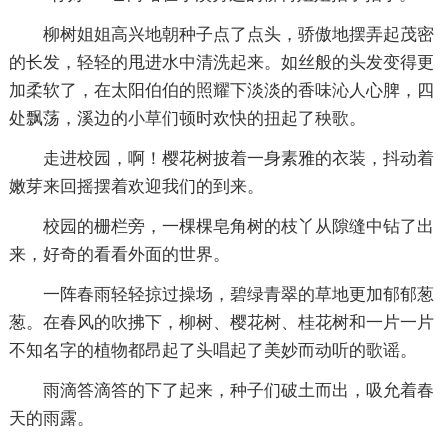
柳树姐姐高兴地朝种子点了点头，骄傲地摆弄起茂密
的长发，轻轻的甩进水中清洗起来。如丝般的头发变得更
加柔软了，在太阳伯伯的照耀下淡淡的香味沁人心脾，四
处飘荡，溪边的小草们顿时欢快的扭起了秧歌。
走进校园，啊！樱花树披着一身素雅的衣装，抖动着
嫩芽来回摇摆着欢迎我们的到来。
校园的栅栏旁，一棵棵皂角树的枝丫从隙缝中钻了出
来，好奇的看看外面的世界。
一阵春雨轻轻掠过操场，碧绿青翠的草地更加郁郁葱
葱。在春风的吹拂下，柳树、樱花树、桂花树和一片一片
不知名字的植物都昂起了头唱起了美妙而动听的歌谣。
雨滴答滴答的下了起来，种子们破土而出，吸允着春
天的雨露。