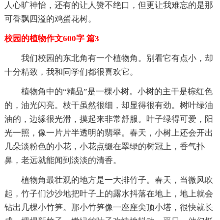
人心旷神怡，还有的让人赞不绝口，但更让我难忘的是那
可香飘四溢的鸡蛋花树。
校园的植物作文600字 篇3
我们校园的东北角有一个植物角。别看它有点小，却
十分精致，我和同学们都很喜欢它。
植物角中的“精品”是一棵小树。小树的主干是棕红色
的，油光闪亮。枝干虽然很细，却显得很有劲。树叶绿油
油的，边缘很光滑，摸起来非常舒服。叶子绿得可爱，阳
光一照，像一片片半透明的翡翠。春天，小树上还会开出
几朵淡粉色的小花，小花点缀在翠绿的树冠上，香气扑
鼻，老远就能闻到淡淡的清香。
植物角最壮观的地方是一大排竹子。春天，当微风吹
起，竹子们沙沙地把叶子上的露水抖落在地上，地上就会
钻出几棵小竹笋。那小竹笋像一座座尖顶小塔，很快就长