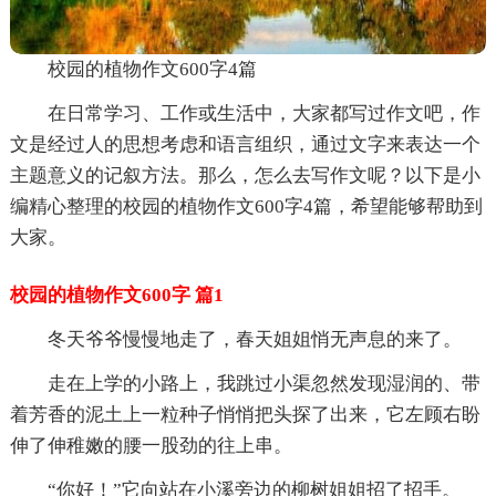
校园的植物作文600字4篇
在日常学习、工作或生活中，大家都写过作文吧，作
文是经过人的思想考虑和语言组织，通过文字来表达一个
主题意义的记叙方法。那么，怎么去写作文呢？以下是小
编精心整理的校园的植物作文600字4篇，希望能够帮助到
大家。
校园的植物作文600字 篇1
冬天爷爷慢慢地走了，春天姐姐悄无声息的来了。
走在上学的小路上，我跳过小渠忽然发现湿润的、带
着芳香的泥土上一粒种子悄悄把头探了出来，它左顾右盼
伸了伸稚嫩的腰一股劲的往上串。
“你好！”它向站在小溪旁边的柳树姐姐招了招手。