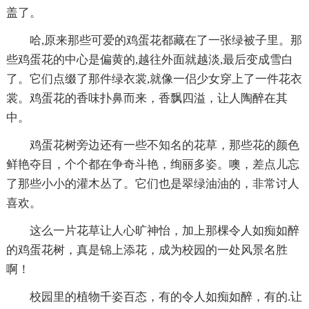
盖了。
哈,原来那些可爱的鸡蛋花都藏在了一张绿被子里。那
些鸡蛋花的中心是偏黄的,越往外面就越淡,最后变成雪白
了。它们点缀了那件绿衣裳,就像一侣少女穿上了一件花衣
裳。鸡蛋花的香味扑鼻而来，香飘四溢，让人陶醉在其
中。
鸡蛋花树旁边还有一些不知名的花草，那些花的颜色
鲜艳夺目，个个都在争奇斗艳，绚丽多姿。噢，差点儿忘
了那些小小的灌木丛了。它们也是翠绿油油的，非常讨人
喜欢。
这么一片花草让人心旷神怡，加上那棵令人如痴如醉
的鸡蛋花树，真是锦上添花，成为校园的一处风景名胜
啊！
校园里的植物千姿百态，有的令人如痴如醉，有的.让