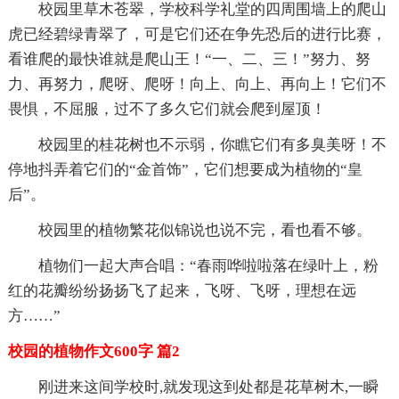
校园里草木苍翠，学校科学礼堂的四周围墙上的爬山
虎已经碧绿青翠了，可是它们还在争先恐后的进行比赛，
看谁爬的最快谁就是爬山王！“一、二、三！”努力、努
力、再努力，爬呀、爬呀！向上、向上、再向上！它们不
畏惧，不屈服，过不了多久它们就会爬到屋顶！
校园里的桂花树也不示弱，你瞧它们有多臭美呀！不
停地抖弄着它们的“金首饰”，它们想要成为植物的“皇
后”。
校园里的植物繁花似锦说也说不完，看也看不够。
植物们一起大声合唱：“春雨哗啦啦落在绿叶上，粉
红的花瓣纷纷扬扬飞了起来，飞呀、飞呀，理想在远
方……”
校园的植物作文600字 篇2
刚进来这间学校时,就发现这到处都是花草树木,一瞬