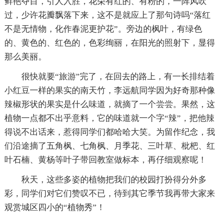
鲜艳夺目，引人入胜，花朵有红的、有粉的，一阵风吹
过，少许花瓣飘落下来，这不是就应上了那句诗吗“落红
不是无情物，化作春泥更护花”。旁边的枫叶，有绿色
的、黄色的、红色的，色彩绚丽，在阳光的照射下，显得
那么美丽。
很快就要“旅游”完了，在回去的路上，有一长排结着
小红豆一样的果实的南天竹，李远航同学因为好奇那种像
辣椒形状的果实是什么味道，就摘了一个尝尝。果然，这
植物一点都不出乎意料，它的味道就一个字“辣”，把他辣
得说不出话来，惹得同学们都哈哈大笑。为留作纪念，我
们沿途摘了五角枫、七角枫、月季花、三叶草、枇杷、红
叶石楠、黄杨等叶子带回教室做标本，再仔细观察呢！
秋天，这些多姿的植物把我们的校园打扮得分外多
彩，同学们对它们赞叹不已，待到其它季节我再带大家来
观赏城区四小的“植物秀”！