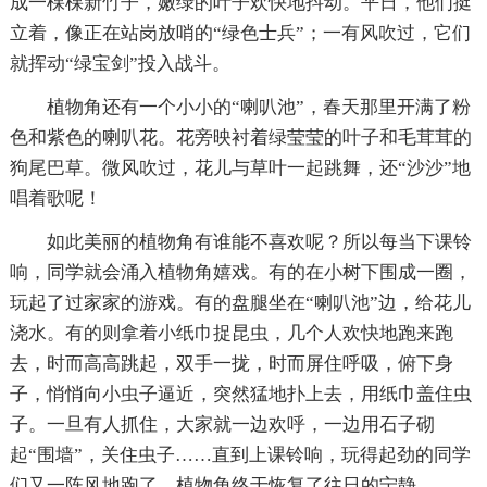
成一棵棵新竹子，嫩绿的叶子欢快地抖动。平日，他们挺
立着，像正在站岗放哨的“绿色士兵”；一有风吹过，它们
就挥动“绿宝剑”投入战斗。
植物角还有一个小小的“喇叭池”，春天那里开满了粉
色和紫色的喇叭花。花旁映衬着绿莹莹的叶子和毛茸茸的
狗尾巴草。微风吹过，花儿与草叶一起跳舞，还“沙沙”地
唱着歌呢！
如此美丽的植物角有谁能不喜欢呢？所以每当下课铃
响，同学就会涌入植物角嬉戏。有的在小树下围成一圈，
玩起了过家家的游戏。有的盘腿坐在“喇叭池”边，给花儿
浇水。有的则拿着小纸巾捉昆虫，几个人欢快地跑来跑
去，时而高高跳起，双手一拢，时而屏住呼吸，俯下身
子，悄悄向小虫子逼近，突然猛地扑上去，用纸巾盖住虫
子。一旦有人抓住，大家就一边欢呼，一边用石子砌
起“围墙”，关住虫子……直到上课铃响，玩得起劲的同学
们又一阵风地跑了，植物角终于恢复了往日的宁静。