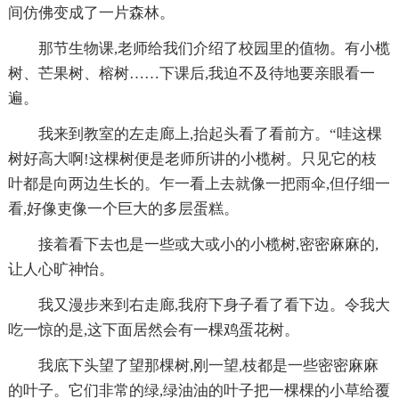
间仿佛变成了一片森林。
那节生物课,老师给我们介绍了校园里的值物。有小榄
树、芒果树、榕树……下课后,我迫不及待地要亲眼看一
遍。
我来到教室的左走廊上,抬起头看了看前方。“哇这棵
树好高大啊!这棵树便是老师所讲的小榄树。只见它的枝
叶都是向两边生长的。乍一看上去就像一把雨伞,但仔细一
看,好像吏像一个巨大的多层蛋糕。
接着看下去也是一些或大或小的小榄树,密密麻麻的,
让人心旷神怡。
我又漫步来到右走廊,我府下身子看了看下边。令我大
吃一惊的是,这下面居然会有一棵鸡蛋花树。
我底下头望了望那棵树,刚一望,枝都是一些密密麻麻
的叶子。它们非常的绿,绿油油的叶子把一棵棵的小草给覆