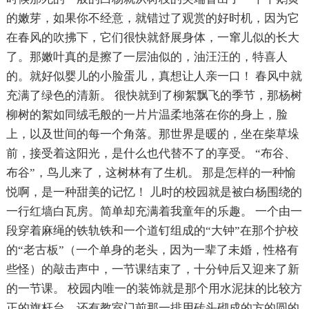
的嫩芽，如果你不经意，就错过了观赏的好时机，因为它
在春风的吹拂下，它们很快就舒展身体，一窜儿似的长大
了。那嫩叶真的是擦了一层油似的，油汪汪的，特喜人
的。就好似婴儿的小脸蛋儿，真想让人亲一口！ 春风中就
充满了绿色的清新。 很快就到了柳絮飘飞的季节，那杨树
柳树的絮如同绒毛般的一片片温柔地落在你的身上，脸
上，以及世间的每一个角落。那世界是暖的，坐在柴草垛
前，接受着这阳光，是什么也代替不了的享受。 “布谷、
布谷”，鸟儿来了，这树林有了生机。 那是怎样的一种愉
悦啊，是一种甜美的记忆！ 儿时的校园就是被白杨围绕的
一行红墙白瓦房。简单却充满着我童年的乐趣。 一个由一
段穿着麻绳的铁轨铁和一个道钉组成的“大钟”在那个护校
的“老古板”（一个单身的老头，因为一辈了未婚，性格有
些怪）的敲击声中，一节课结束了，十分钟后又迎来了新
的一节课。 校园内唯一的装饰就是那个用水泥抹的比较方
正的旗杆台，还有教室门前那一排用砖头砌成的方的圆的