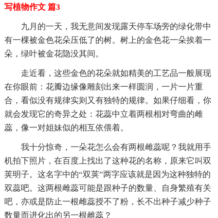
写植物作文 篇3
九月的一天，我无意间发现露天停车场旁的绿化带中
有一棵被金色花朵压低了的树。树上的金色花一朵挨着一
朵，绿叶被金花隐没其间。
走近看，这些金色的花朵就如精美的工艺品一般展现
在你眼前：花瓣边缘像雕刻出来一样圆润，一片一片重
合，看似没有规律实则又有独特的规律。如果仔细看，你
就会发现它的奇异之处：花蕊中立着两根相对弯曲的雌
蕊，像一对姐妹似的相互依偎着。
我十分惊奇，一朵花怎么会有两根雌蕊呢？我就用手
机拍下照片，在百度上找出了这种花的名称，原来它叫双
荚明子。这名字中的“双荚”两字应该就是因为这种独特的
双蕊吧。这两根雌蕊可能是跟种子的数量、自身繁殖有关
吧，亦或是防止一根雌蕊授不了粉，长不出种子减少种子
数量而进化出的另一根雌蕊？