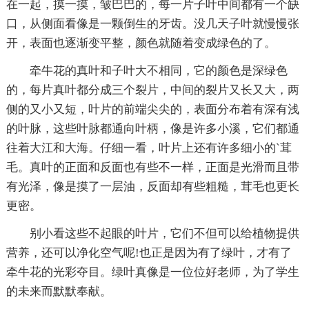
在一起，摸一摸，皱巴巴的，每一片子叶中间都有一个缺
口，从侧面看像是一颗倒生的牙齿。没几天子叶就慢慢张
开，表面也逐渐变平整，颜色就随着变成绿色的了。
牵牛花的真叶和子叶大不相同，它的颜色是深绿色
的，每片真叶都分成三个裂片，中间的裂片又长又大，两
侧的又小又短，叶片的前端尖尖的，表面分布着有深有浅
的叶脉，这些叶脉都通向叶柄，像是许多小溪，它们都通
往着大江和大海。仔细一看，叶片上还有许多细小的`茸
毛。真叶的正面和反面也有些不一样，正面是光滑而且带
有光泽，像是摸了一层油，反面却有些粗糙，茸毛也更长
更密。
别小看这些不起眼的叶片，它们不但可以给植物提供
营养，还可以净化空气呢!也正是因为有了绿叶，才有了
牵牛花的光彩夺目。绿叶真像是一位位好老师，为了学生
的未来而默默奉献。