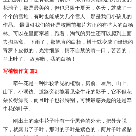
花池子，那是最美的，但也只限于夏天，冬天，就成了一
个个的雪堆，有时也能成为几个雪人，那是我们小孩儿的
作品。 最吸引我们的还是校园前那片方正的有些大的白杨
林。可以在里面窜着，跑着，淘气的男生还可以爬到上面
去掏鸟窝。 下雨了，那笔直的白杨，树干就变成了绿绿的
青罗卜皮似的，光滑细腻，情不自禁的啃一口，苦苦的，
马上吐了。 故乡哟，我的白杨！
写植物作文 篇2
牵牛花是一种比较常见的植物，房前、屋后、山上、
山下、小溪边、道路旁都能看见牵牛花的影子，它不但花
朵长得漂亮，而且叶子也很特别，可我最感兴趣的还是牵
牛花的叶子。
刚出土的牵牛花子叶有一个黑色的外壳，把外壳脱
下，就露出了子叶，那时的子叶是紫色的，两片子叶紧贴