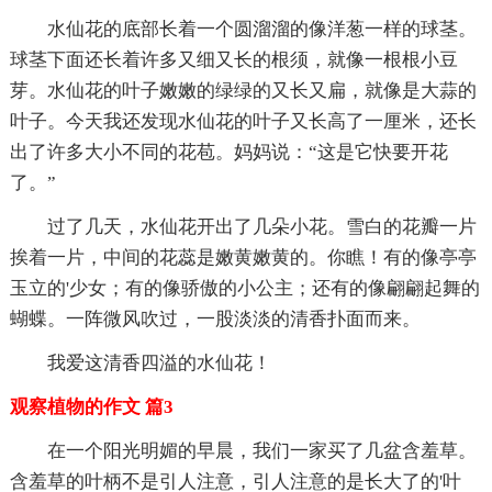
水仙花的底部长着一个圆溜溜的像洋葱一样的球茎。
球茎下面还长着许多又细又长的根须，就像一根根小豆
芽。水仙花的叶子嫩嫩的绿绿的又长又扁，就像是大蒜的
叶子。今天我还发现水仙花的叶子又长高了一厘米，还长
出了许多大小不同的花苞。妈妈说：“这是它快要开花
了。”
过了几天，水仙花开出了几朵小花。雪白的花瓣一片
挨着一片，中间的花蕊是嫩黄嫩黄的。你瞧！有的像亭亭
玉立的'少女；有的像骄傲的小公主；还有的像翩翩起舞的
蝴蝶。一阵微风吹过，一股淡淡的清香扑面而来。
我爱这清香四溢的水仙花！
观察植物的作文 篇3
在一个阳光明媚的早晨，我们一家买了几盆含羞草。
含羞草的叶柄不是引人注意，引人注意的是长大了的'叶