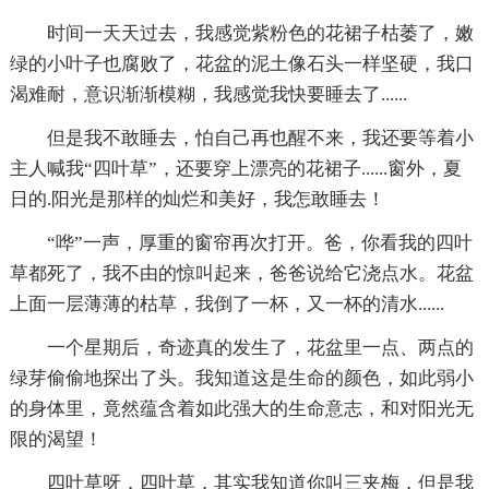
时间一天天过去，我感觉紫粉色的花裙子枯萎了，嫩
绿的小叶子也腐败了，花盆的泥土像石头一样坚硬，我口
渴难耐，意识渐渐模糊，我感觉我快要睡去了......
但是我不敢睡去，怕自己再也醒不来，我还要等着小
主人喊我“四叶草”，还要穿上漂亮的花裙子......窗外，夏
日的.阳光是那样的灿烂和美好，我怎敢睡去！
“哗”一声，厚重的窗帘再次打开。爸，你看我的四叶
草都死了，我不由的惊叫起来，爸爸说给它浇点水。花盆
上面一层薄薄的枯草，我倒了一杯，又一杯的清水......
一个星期后，奇迹真的发生了，花盆里一点、两点的
绿芽偷偷地探出了头。我知道这是生命的颜色，如此弱小
的身体里，竟然蕴含着如此强大的生命意志，和对阳光无
限的渴望！
四叶草呀，四叶草，其实我知道你叫三夹梅，但是我