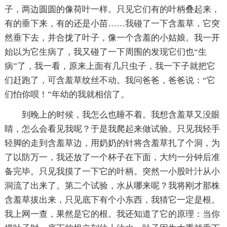
子，两边圆圆的像荷叶一样。只见它们有的叶柄叠起来，
有的垂下来，有的还是小苗……我碰了一下含羞草，它突
然垂下去，并合拢了叶子，像一个含羞的小姑娘。我一开
始以为它生病了，我又碰了一下周围的发现它们也“生
病”了，我一看，原来上面有几只虫子，我一下子就把它
们赶跑了，可含羞草纹丝不动。我问爸爸，爸爸说：“它
们怕你呗！”年幼的我就相信了。
到晚上的时候，我怎么也睡不着。我想含羞草又没眼
睛，怎么会看见我呢？于是我爬起来做试验。只见我轻手
轻脚的走到含羞草边，用奶奶的针将含羞草扎了个洞，为
了以防万一，我还放了一个杯子在下面，大约一分钟后准
备完毕。只见我摸了一下它的叶柄。突然一小股叶汁从小
洞流了出来了。第二个试验，水从哪来呢？我将刚才那株
含羞草拔出来，只见底下有个小东西，我猜它一定是根。
我上网一查，果然是它的根。我还知道了它的原理：当你