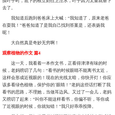
摸叶子时，底下的根立刻往上注水，叶子因为太重就垂下
去了。
我知道后跑到爸爸床上大喊：“我知道了，原来老爸
在耍我！”爸爸知道了是我自己找到答案是，还表扬我
呢！
大自然真是奇妙无穷啊！
观察植物的作文 篇4
这一天，我看着一本作文书，正看得津津有味的时
候，老妈唠叨了几句：“看书的时候眼睛不能离书太近，
这样会形成近视眼的！现在的光线太暗，你快开灯！你应
该多看绿色植物，保护你的`眼睛！”老妈这些话打断了我
看书的思路，不理她，当做耳边风。又过了一会儿，老妈
又唠叨了起来：“叫你不能这样看书，你偏不听，等你成
了近视眼的时候，你就知错！”我只好乖乖投降。