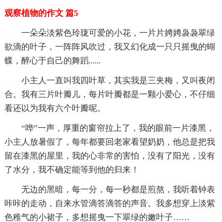
观察植物的作文 篇5
一朵朵淡紫色玲珑可爱的小花，一片片娉娉袅袅翠绿
欲滴的叶子，一阵阵风吹过，我又幻化成一只只摇曳的蝴
蝶，醉心于自己的舞蹈......
小主人一直叫我四叶草，其实我是三夹梅，又叫夜闭
合。我有三片叶瓣儿，每片叶瓣都是一颗小爱心，不仔细
看还以为我有六个叶瓣呢。
“哗”一声，厚重的窗帘拉上了，我的眼前一片漆黑，
小主人放暑假了，每年都要回老家看望奶奶，他总是把我
留在漆黑的屋里，我的心非常的害怕，没有了阳光，没有
了水分，我不确定能等到他的归来！
无边的黑暗，每一分，每一秒都是煎熬，我听着钟表
咔咔的走动，自来水管滴答滴答的声音。我多想穿上淡紫
色稚气的小裙子，多想摇曳一下翠绿的嫩叶子……