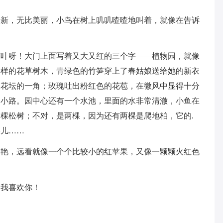
清新，无比美丽，小鸟在树上叽叽喳喳地叫着，就像在告诉
杏叶呀！大门上面写着又大又红的三个字——植物园，就像
各样的花草树木，青绿色的竹笋穿上了春姑娘送给她的新衣
在花坛的一角；玫瑰吐出粉红色的花苞，在微风中显得十分
条小路。园中心还有一个水池，里面的水非常清澈，小鱼在
棵松树；不对，是两棵，因为还有两棵是爬地柏，它的.
朵儿……
鲜艳，远看就像一个个比较小的红苹果，又像一颗颗火红色
，我喜欢你！