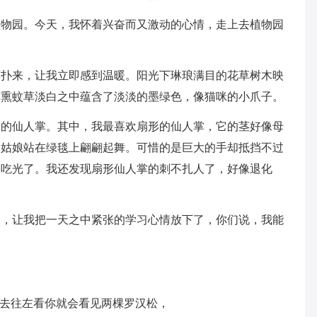
植物园。今天，我怀着兴奋而又激动的心情，走上去植物园
面扑来，让我立即感到温暖。阳光下琳琅满目的花草树木映
；熏蚊草淡白之中蕴含了淡淡的墨绿色，像猫咪的小爪子。
形的仙人掌。其中，我最喜欢扇形的仙人掌，它的茎好像母
的姑娘站在绿毯上翩翩起舞。可惜的是巨大的手却抵挡不过
子吃光了。我还发现扇形仙人掌的刺不扎人了，好像退化
叫，让我把一天之中紧张的学习心情放下了，你们说，我能
进去往左看你就会看见两棵罗汉松，