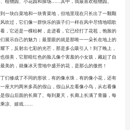
楼、植物园、小花园和操场……其中，我最喜欢植物园。
看到一块白菜地和一块青菜地，但地里现在只长出了一颗颗
微风吹过，它们像一群快乐的孩子们一样在风中尽情地唱歌
远看，它还是一棵枯树，走进看，它已经打了花苞，饱胀的
人们展示自己的魅力；最显眼的就是那唯一一朵长在地上的
照耀下，反射出七彩的光芒，那是多么吸引人！到了晚上，
花也很美，它那暗红色的脸儿像个害羞的小女孩，藏起了自
是最美的，就像冰天雪地中盛开的花，是那么的傲然！
园丁们修成了不同的形状，有的像水珠，有的像小花，还有
到一座大约两米多高的假山，假山从左看像小鸟，从右看像
还是假山后面的长廊了。每到夏天，长廊上长满了青藤，每
里乘凉、嬉戏……