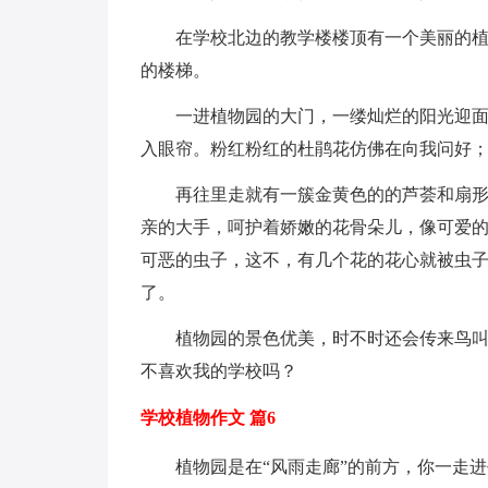
在学校北边的教学楼楼顶有一个美丽的
的楼梯。
一进植物园的大门，一缕灿烂的阳光迎
入眼帘。粉红粉红的杜鹃花仿佛在向我问好
再往里走就有一簇金黄色的的芦荟和扇
亲的大手，呵护着娇嫩的花骨朵儿，像可爱
可恶的虫子，这不，有几个花的花心就被虫
了。
植物园的景色优美，时不时还会传来鸟
不喜欢我的学校吗？
学校植物作文 篇6
植物园是在“风雨走廊”的前方，你一走