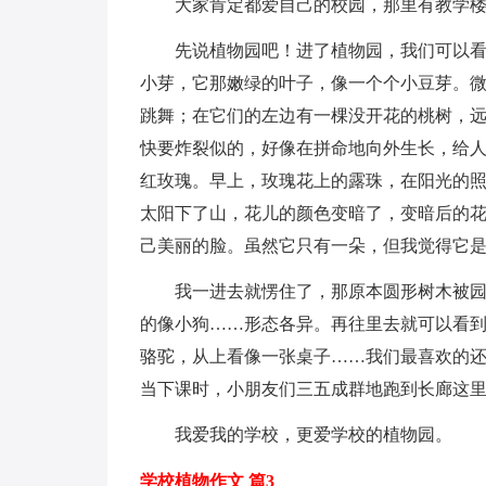
大家肯定都爱自己的校园，那里有教学
先说植物园吧！进了植物园，我们可以
小芽，它那嫩绿的叶子，像一个个小豆芽。
跳舞；在它们的左边有一棵没开花的桃树，
快要炸裂似的，好像在拼命地向外生长，给
红玫瑰。早上，玫瑰花上的露珠，在阳光的
太阳下了山，花儿的颜色变暗了，变暗后的
己美丽的脸。虽然它只有一朵，但我觉得它
我一进去就愣住了，那原本圆形树木被
的像小狗……形态各异。再往里去就可以看
骆驼，从上看像一张桌子……我们最喜欢的
当下课时，小朋友们三五成群地跑到长廊这
我爱我的学校，更爱学校的植物园。
学校植物作文 篇3