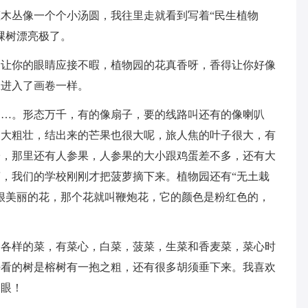
木丛像一个个小汤圆，我往里走就看到写着“民生植物
棵树漂亮极了。
…让你的眼睛应接不暇，植物园的花真香呀，香得让你好像
像进入了画卷一样。
……。形态万千，有的像扇子，要的线路叫还有的像喇叭
高大粗壮，结出来的芒果也很大呢，旅人焦的叶子很大，有
子，那里还有人参果，人参果的大小跟鸡蛋差不多，还有大
，我们的学校刚刚才把菠萝摘下来。植物园还有“无土栽
很美丽的花，那个花就叫鞭炮花，它的颜色是粉红色的，
种各样的菜，有菜心，白菜，菠菜，生菜和香麦菜，菜心时
好看的树是榕树有一抱之粗，还有很多胡须垂下来。我喜欢
养眼！