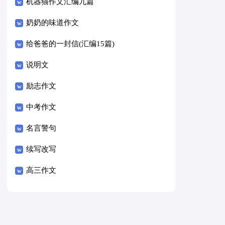
8篇）
机器猫作文汇编九篇
奶奶的味道作文
给爸爸的一封信(汇编15篇)
说明文
励志作文
中考作文
名言警句
续写改写
高三作文