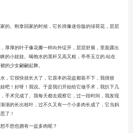
回家的。刚拿回家的时候，它长得像迷你版的绿荷花，层层
色，厚厚的叶子像花瓣一样向外绽开，层层舒展，里面露出
眯的小娃娃。喝饱水的茎杆又高又粗，亭亭玉立的.站在
衣裙的少女翩翩起舞。
次水，它很快就长大了，它原本的花盆都装不下，我很烦
娃娃吧！好呀！我说。于是我们开始给它做手术，我扒下几
水，手术完成了。我每天都去观察它，过一段时间，我发现
芽渐渐的长出枝叶，过不久又有一个小多肉长成了，它当妈
意思了！
你想不想也拥有一盆多肉呢？