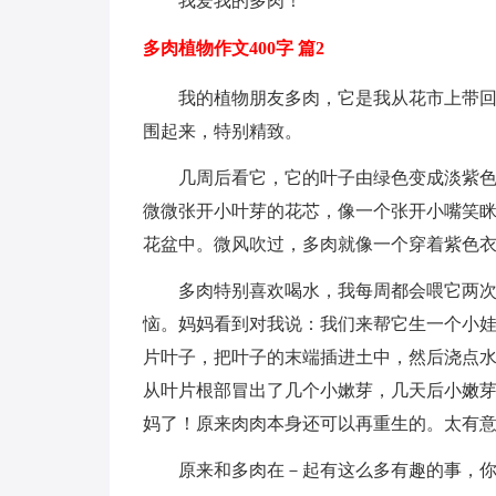
我爱我的多肉！
多肉植物作文400字 篇2
我的植物朋友多肉，它是我从花市上带
围起来，特别精致。
几周后看它，它的叶子由绿色变成淡紫
微微张开小叶芽的花芯，像一个张开小嘴笑眯
花盆中。微风吹过，多肉就像一个穿着紫色
多肉特别喜欢喝水，我每周都会喂它两
恼。妈妈看到对我说：我们来帮它生一个小
片叶子，把叶子的末端插进土中，然后浇点
从叶片根部冒出了几个小嫰芽，几天后小嫩
妈了！原来肉肉本身还可以再重生的。太有
原来和多肉在－起有这么多有趣的事，