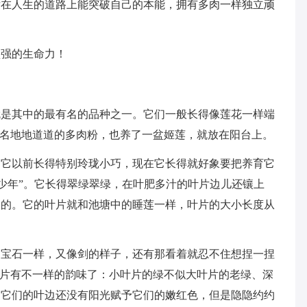
后在人生的道路上能突破自己的本能，拥有多肉一样独立顽
顽强的生命力！
就是其中的最有名的品种之一。它们一般长得像莲花一样端
一名地地道道的多肉粉，也养了一盆姬莲，就放在阳台上。
。它以前长得特别玲珑小巧，现在它长得就好象要把养育它
“少年”。它长得翠绿翠绿，在叶肥多汁的叶片边儿还镶上
它的。它的叶片就和池塘中的睡莲一样，叶片的大小长度从
的宝石一样，又像剑的样子，还有那看着就忍不住想捏一捏
叶片有不一样的韵味了：小叶片的绿不似大叶片的老绿、深
。它们的叶边还没有阳光赋予它们的嫩红色，但是隐隐约约