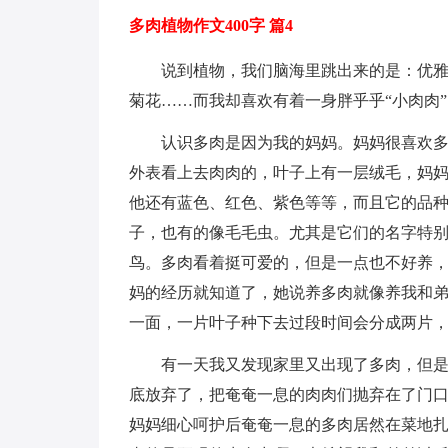
多肉植物作文400字 篇4
说到植物，我们脑海里跳出来的是：优
菊花……而我却喜欢有着一身胖乎乎“小肉肉
认识多肉是因为我的妈妈。妈妈很喜欢
外表看上去肉肉的，叶子上有一层绒毛，妈
他还有蓝色、红色、紫色等等，而且它的品
子，也有的像毛毛虫。尤其是它们的名字特
鸟。多肉看着挺可爱的，但是一点也不好养
妈的经历就知道了，她说养多肉就像养我和弟
一面，一片叶子种下去过段时间会分成两片
有一天我又发现家里又出现了多肉，但
底放弃了，把奄奄一息的肉肉们抛弃在了门
妈妈细心呵护后奄奄一息的多肉居然在菜地