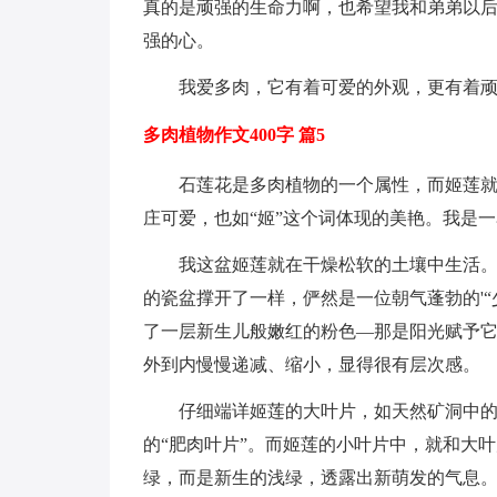
真的是顽强的生命力啊，也希望我和弟弟以
强的心。
我爱多肉，它有着可爱的外观，更有着
多肉植物作文400字 篇5
石莲花是多肉植物的一个属性，而姬莲
庄可爱，也如“姬”这个词体现的美艳。我是
我这盆姬莲就在干燥松软的土壤中生活
的瓷盆撑开了一样，俨然是一位朝气蓬勃的'
了一层新生儿般嫩红的粉色—那是阳光赋予
外到内慢慢递减、缩小，显得很有层次感。
仔细端详姬莲的大叶片，如天然矿洞中
的“肥肉叶片”。而姬莲的小叶片中，就和大
绿，而是新生的浅绿，透露出新萌发的气息