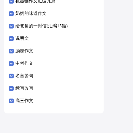
8篇）
机器猫作文汇编九篇
奶奶的味道作文
给爸爸的一封信(汇编15篇)
说明文
励志作文
中考作文
名言警句
续写改写
高三作文