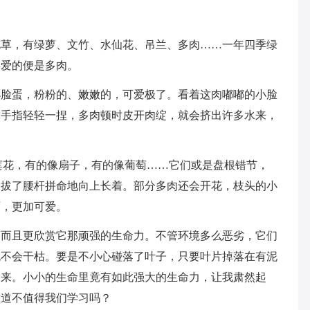
花草，有绿萝、文竹、水仙花、吊兰、多肉……一年四季绿
喜爱的便是多肉。
小脸蛋，粉粉的、嫩嫩的，可爱极了。看着这肉嘟嘟的小脸
。手指轻轻一捏，多肉顿时皮开肉绽，就会挤出许多水来，
莲花，有的像扇子，有的像葡萄……它们或是盘根错节，
挺拔了腰杆拼命地向上长着。部分多肉还会开花，枝头的小
丽，更加可爱。
，而且更欣赏它那顽强的生命力。不管环境多么恶劣，它们
也不会干枯。要是不小心碰落了叶子，只要叶片掉落在有泥
肉来。小小的生命里竟有如此强大的生命力，让我肃然起
难道不值得我们学习吗？