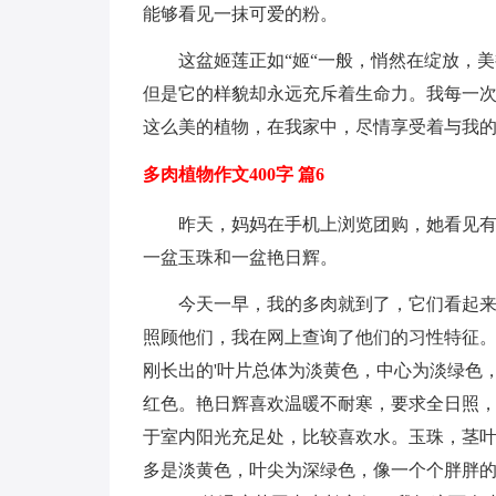
能够看见一抹可爱的粉。
这盆姬莲正如“姬“一般，悄然在绽放，
但是它的样貌却永远充斥着生命力。我每一
这么美的植物，在我家中，尽情享受着与我
多肉植物作文400字 篇6
昨天，妈妈在手机上浏览团购，她看见
一盆玉珠和一盆艳日辉。
今天一早，我的多肉就到了，它们看起
照顾他们，我在网上查询了他们的习性特征
刚长出的'叶片总体为淡黄色，中心为淡绿色
红色。艳日辉喜欢温暖不耐寒，要求全日照
于室内阳光充足处，比较喜欢水。玉珠，茎
多是淡黄色，叶尖为深绿色，像一个个胖胖