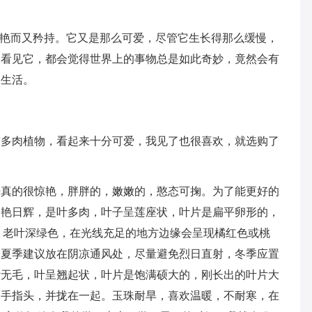
美艳而又矜持。它又是那么可爱，尽管它生长得那么缓慢，
次看见它，都会觉得世界上的事物总是如此奇妙，竟然会有
的生活。
有多肉植物，看起来十分可爱，我见了也很喜欢，就选购了
来真的很惊艳，胖胖的，嫩嫩的，憨态可掬。为了能更好的
。艳日辉，是叶多肉，叶子呈莲座状，叶片是扁平卵形的，
，老叶深绿色，在光线充足的地方边缘会呈现橘红色或桃
，夏季建议放在阴凉通风处，尽量避免烈日直射，冬季应置
叶无毛，叶呈翘起状，叶片是饱满硕大的，刚长出的叶片大
的手指头，并拢在一起。玉珠耐旱，喜欢温暖，不耐寒，在