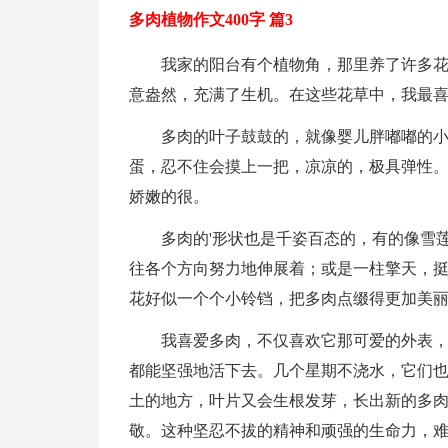
多肉植物作文400字 篇3
我家的阳台有个植物角，那里养了许多
意盎然，充满了生机。在这些花草中，我最
多肉的叶子鼓鼓的，就像婴儿胖嘟嘟的
蛋，忍不住会摸上一把，凉凉的，极具弹性
娇嫩的很。
多肉的'形状也是千姿百态的，有的像雪
往各个方向努力地伸展着；或是一柱擎天，
花好似一个个小铃铛，把多肉点缀得更加美
我喜爱多肉，不仅喜欢它那可爱的外表
都能坚强地活下去。几个星期不浇水，它们
土的地方，叶片又会生根发芽，长出新的多
敬。这种坚忍不拔的精神和顽强的生命力，