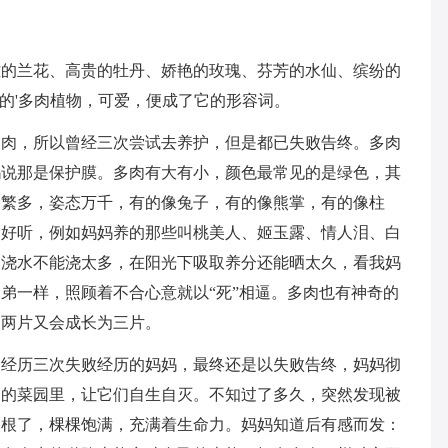
雅的兰花、高贵的牡丹、娇艳的玫瑰、芬芳的水仙、缤纷的
”的'多肉植物，可爱，便成了它的形容词。
多肉，所以曾经三次尝试去养护，但是都已失败告终。多肉
妈说那是保护膜。多肉有大有小，颜色最常见的是绿色，其
种繁多，姿态万千，有的像兔子，有的像熊掌，有的像柱
别好听，例如妈妈养的那些叫桃美人、姬玉露、情人泪、白
，浇水不能浇太多，在阳光下吸取养分还能晒太久，看我妈
弟一样，照顾着不合心意就以“死”相逼。多肉也有神奇的
，两片又会成长为三片。
是经历三次失败经历的妈妈，最终还是以失败告终，妈妈彻
口的菜园里，让它们自生自灭。不知过了多久，突然发现被
扎根了，棵棵饱满，充满着生命力。妈妈知道后有感而发：