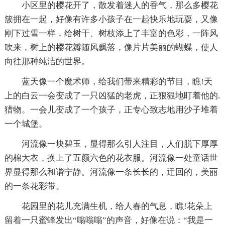
小区里的樱花开了，散发着迷人的香气，那么多樱花
簇拥在一起，好像有许多小孩子在一起快乐地玩耍，又像
刚下过雪一样，给树干、树枝添上了丰富的色彩，一阵风
吹来，树上的樱花瓣随风飘落，像片片美丽的蝴蝶，使人
向往那种纯洁的世界。
蓝天像一个魔术师，给我们带来精彩的节目，瞧!天
上的白云一会变成了一只凶猛的老虎，正狠狠地盯着他的.
猎物。一会儿变成了一个孩子，正专心致志地用沙子堆着
一个城堡。
河流像一块碧玉，显得那么引人注目，人们脱下厚厚
的棉大衣，换上了五颜六色的花衣服。河流像一处童话世
界显得那么和谐宁静。河流像一条长长的，迂回的，美丽
的一条花彩带。
花园里的花儿充满生机，给人春的气息，瞧!花朵上
留着一只蜜蜂发出“嗡嗡嗡”的声音，好像在说：“我是一