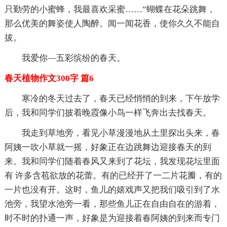
只勤劳的小蜜蜂，我最喜欢采蜜……”蝴蝶在花朵跳舞，
那么优美的舞姿使人陶醉。闻一闻花香，使你久久不能自
拔。
我爱你—五彩缤纷的春天。
春天植物作文300字 篇6
寒冷的冬天过去了，春天已经悄悄的到来，下午放学
后，我和同学们披着晚霞像小鸟一样飞奔出去找春天。
我走到草地旁，看见小草漫漫地从土里探出头来，春
阿姨一吹小草就一摇，好象正在边跳舞边迎接春天的到
来。我和同学们随着春风又来到了花坛，我发现花坛里面
有 许多含苞欲放的花蕾。有的已经开了一二片花瓣，有的
一片也没有开。这时，鱼儿的嬉戏声又把我们吸引到了水
池旁，我望水池旁一看，那些鱼儿正在自由自在的游着，
时不时的扑通一声，好象是为迎接着春阿姨的到来而专门