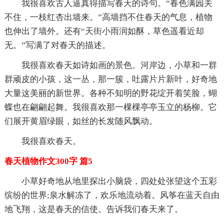
我很喜欢古人逼真得描写春天的诗句。“春色满园关
不住，一枝红杏出墙来。”高墙挡不住春天的气息，植物
也伸出了墙外。还有“天街小雨润如酥，草色遥看近却
无。”写满了对春天的描述。
我很喜欢春天如诗如画的景色。河岸边，小草和一群
群顽皮的小孩，这一丛，那一簇，吐露片片新叶，好奇地
大量这美丽的新世界。各种不知明的野花绽开着笑脸，蝴
蝶也在翩翩起舞。我很喜欢那一棵棵亭亭玉立的杨柳。它
们展开黄眉绿眼，如丝的长发随风飘动。
我很喜欢春天。
春天植物作文300字 篇5
小草好奇地从地里探出小脑袋，四处处张望这个五彩
缤纷的世界;泉水解冻了，欢乐地流动着。风筝在蓝天自由
地飞翔，这是春天的信使。告诉我们春天来了。