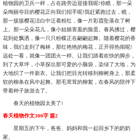
植物园的卫兵一样，占在路旁边迎接我呢!你瞧，那一朵
朵绚丽夺目的樱花正向我们招手呢!我赶紧跑过去，瞧，
那一簇簇樱花洁白中泛着粉红，像一片彩霞坠落在了树
上。那一朵朵花儿，像小姑娘害羞的脸蛋。春风拂过，樱
花到处飘洒，像一只只粉蝶正在翩翩起舞。随着樱花的香
味，我们走到了梅林，那红艳艳的梅花，正开得热闹呢!
远处一看，就像一团团火一样。让我们踏着欢快的脚步，
到了大草坪，小草探出那可爱的小脑袋，染绿了大地，为
大地织了一件新衣。让我们把目光转移到柳树身上，那柔
软的柳条在风中起舞。那毛茸茸的柳絮，在春风的陪伴下
带着种子旅游去了。
春天的植物园太美了!
春天植物作文300字 篇2
星期五的下午，爸爸、妈妈和我一起回乡下的奶奶
家。