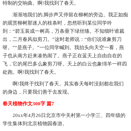
特制的交响曲。啊!我找到了春天。
渐渐地我们的.脚步声又停留在柳树的旁边。我正如痴
的观赏柳树那迷人的枝条时，忽然听到某位同学吟
到：“碧玉装成一树高，万条垂下绿丝绦。不知细叶谁裁
出，二月春风似剪刀。”这时老师说：“你们说谁象剪刀
呀。”“是燕子。”一位同学喊到。我抬头向天空一看，燕
子也从南方赶来凑热闹了。燕子正在蓝天上自由自在的
飞，它的尾巴多么象剪刀呀。天上的白云也象绵羊一样四
处跑。啊!我找到了春天。
啊!我终于找到了春天。其实春天每时没刻都在我们
的身边，只要我们善于去发现。
春天植物作文300字 篇7
20xx年4月26日北京市中关村第一小学三、四年级的
学生集体到北京植物园春游。