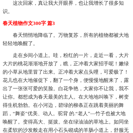
这次回家，真让我大开眼界，也让我增长了很多知
识。
春天植物作文300字 篇3
春天悄悄地降临了。万物复苏，所有的植物都被大地
轻轻地唤醒了。
走在乡间小道上。哇，粉红的一片，走近一看，大片
大片的桃花渐渐地开放了，瞧，正冲着大家招手呢！嫩绿
的小草从地里冒了出来。正冲着大家点头哩，可爱极了！
花儿也在大地催促下，翻了一个身，便慢慢地醒来了，露
出了一张张可爱的笑脸。白花争艳，大家你不让我，我不
让你。都想成为春天最美的主人。在大地地叫唤下，树变
得生机勃勃。在小河边，碧绿的柳条正在跳着美丽的舞
蹈，“舞姿”优美、动人。驼背 的.“老人”—竹子也被大地
唤醒了。变得高大、挺拔。坐在绿油油的草地上。如同坐
在柔软的沙发般走在用小石头砌成的羊肠小道上，舒服无