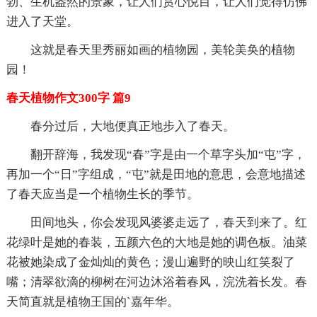
勃、生机盎然的景象，让人们赏心悦目，让人们觉得仿佛
进入了天堂。
这就是春天里秀丽如画的植物园，美轮美奂的植物
园！
春天植物作文300字 篇9
春分过后，大地便真正地步入了春天。
翻开辞海，我发现“春”字是由一个草字头加“屯”字，
再加一个“日”字组成，“屯”就是田地的意思，会意地描述
了春天应当是一个植物生长的季节。
田间地头，你会发现风婆婆走远了，春天到来了。红
花绿叶是她的春装，五颜六色的大地是她的调色板。油菜
花被她染成了金灿灿的黄色；漫山遍野的映山红笑裂了
嘴；清翠欲滴的柳树在河边沐浴着春风，浣洗着长发。春
天简直就是植物王国的`嘉年华。