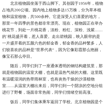
北京植物园坐落于西山脚下。其创园于1956年，植物
占地共200公顷。园内地上植物多达15万株，分为草本植
物和温室植物，共500余种。它是深受人们喜爱的地方，
那里一年四季的景色都非常漂亮。现在，植物园正在举办
桃花节，到处一片桃花香，淡粉、粉红、深粉、浅紫……
的`桃花盛开着，惹人喜爱。走出碧桃园，映入眼帘的是
一片盛开着的五颜六色的郁金香，郁金香的品种繁多，人
们较喜欢的品种是”世界代表“，因为它像彩霞那么艳丽，
像宝石那么夺目。
随后，同学们到了一座通体透明的钢结构建筑里，那
就是植物园的温室大棚，也就是温热气候的大棚。这里既
有温暖湿润的热带雨林室，也有炎热干燥的沙漠植物
室……从温室大棚出来后，同学们到一个阴凉的空地分组
进行了野餐，场面非常热闹，同学们情绪空前高涨。
饭后，同学们集体乘车返回了学校。北京植物园是个