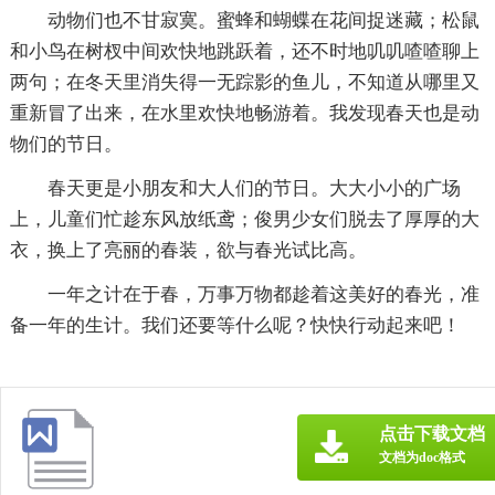
动物们也不甘寂寞。蜜蜂和蝴蝶在花间捉迷藏；松鼠
和小鸟在树杈中间欢快地跳跃着，还不时地叽叽喳喳聊上
两句；在冬天里消失得一无踪影的鱼儿，不知道从哪里又
重新冒了出来，在水里欢快地畅游着。我发现春天也是动
物们的节日。
春天更是小朋友和大人们的节日。大大小小的广场
上，儿童们忙趁东风放纸鸢；俊男少女们脱去了厚厚的大
衣，换上了亮丽的春装，欲与春光试比高。
一年之计在于春，万事万物都趁着这美好的春光，准
备一年的生计。我们还要等什么呢？快快行动起来吧！
点击下载文档
文档为doc格式