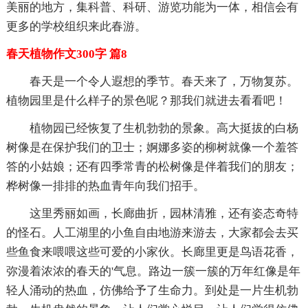
美丽的地方，集科普、科研、游览功能为一体，相信会有
更多的学校组织来此春游。
春天植物作文300字 篇8
春天是一个令人遐想的季节。春天来了，万物复苏。
植物园里是什么样子的景色呢？那我们就进去看看吧！
植物园已经恢复了生机勃勃的景象。高大挺拔的白杨
树像是在保护我们的卫士；婀娜多姿的柳树就像一个羞答
答的小姑娘；还有四季常青的松树像是伴着我们的朋友；
桦树像一排排的热血青年向我们招手。
这里秀丽如画，长廊曲折，园林清雅，还有姿态奇特
的怪石。人工湖里的小鱼自由地游来游去，大家都会去买
些鱼食来喂喂这些可爱的小家伙。长廊里更是鸟语花香，
弥漫着浓浓的春天的'气息。路边一簇一簇的万年红像是年
轻人涌动的热血，仿佛给予了生命力。到处是一片生机勃