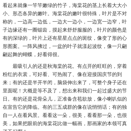
看起来就像一竿竿嫩绿的竹子，海棠花的茎上长着大大小
小、形态各异的嫩叶。海棠花的嫩叶很特殊，叶片是不对
称的，一边高一边低，一边大一边小，一边宽一边窄，叶
子边缘还有一圈锯齿，摸起来舒舒服服的，叶片的颜色是
有的深绿的，叶片上还有星星点点的斑纹，像变了形的心
形图案。一阵风拂过，一盆的叶子就漾起波纹，像一只翩
翩起舞的蝴蝶，好看得很。
最吸引人的还是秋海棠的花。有点开的旺旺的，穿着
粉红的衣裳，可好看、可热闹了、像在迎接国庆节的到
来；有的还是半开半闭，脑袋伸出来了，可整个身子还在
里面呢！大概是等不及了，想出来和我们一起过盛大的节
日。有的还是花骨朵儿，正准备含苞欲放，像小喇叭似的
在宣告它的降临。有的三五成群的像在说悄悄话；有的独
自一人在看风景。看看这一朵，很美，看看那一朵，也很
美，如果把眼前的海棠花比做一幅画，那画家的本领可真