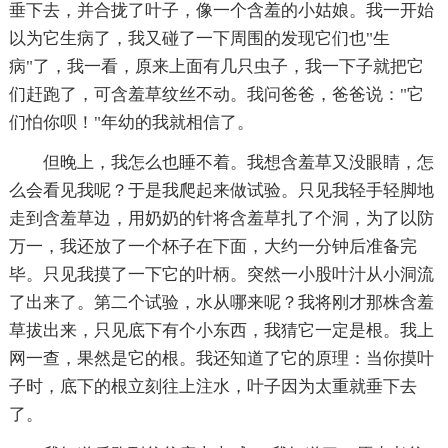
垂下去，并合拢了叶子，像一个含羞的小姑娘。我一开始
以为它生病了，我又碰了一下周围的发现它们也"生
病"了，我一看，原来上面有几只虫子，我一下子就把它
们赶跑了，可含羞草纹丝不动。我问爸爸，爸爸说："它
们怕你呗！"年幼的我就相信了。
但晚上，我怎么也睡不着。我想含羞草又没眼睛，怎
么会看见我呢？于是我爬起来做试验。只见我轻手轻脚地
走到含羞草边，用奶奶的针将含羞草扎了个洞，为了以防
万一，我还放了一个杯子在下面，大约一分钟后准备完
毕。只见我摸了一下它的叶柄。突然一小股叶汁从小洞流
了出来了。第二个试验，水从哪来呢？我将刚才那株含羞
草拔出来，只见底下有个小东西，我猜它一定是根。我上
网一查，果然是它的根。我还知道了它的原理：当你摸叶
子时，底下的根立刻往上注水，叶子因为太重就垂下去
了。