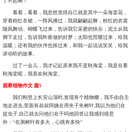
了不起啊！
看着，看着，我忽然觉得自己就是其中一朵海棠花，
穿着粉红衣裙，一阵风拂过，我就翩翩起舞，粉红的衣裳
随风舞动。蝴蝶飞过来，告诉我它采蜜的快乐；泥土从我
脚下走过，告诉我昨夜做的好梦；太阳也照耀过来，给我
温暖；还有我的伙伴也挨过来，和我一起说说笑笑，给我
讲动听的故事。
过了一会儿，我才记起原来我不是秋海棠，我是在看
秋海棠呢，我喜欢秋海棠。
观察植物作文 篇5
我们刚登上长安山顶时,发现有个植物棚，我不由自主
地走进去,里面有叔叔阿姨在用夹子夹树叶,我以为他们在
捉虫子,自己就去问他们在干吗他回答让我感到很意
外：“在测树叶有多大，心跳有多快”