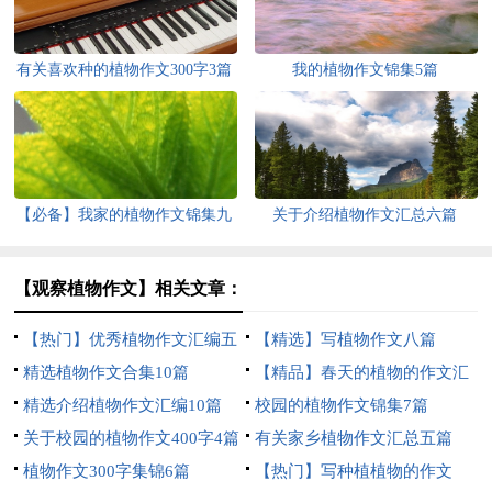
有关喜欢种的植物作文300字3篇
我的植物作文锦集5篇
【必备】我家的植物作文锦集九
关于介绍植物作文汇总六篇
篇
【观察植物作文】相关文章：
【热门】优秀植物作文汇编五
【精选】写植物作文八篇
篇
精选植物作文合集10篇
【精品】春天的植物的作文汇
精选介绍植物作文汇编10篇
总7篇
校园的植物作文锦集7篇
关于校园的植物作文400字4篇
有关家乡植物作文汇总五篇
植物作文300字集锦6篇
【热门】写种植植物的作文