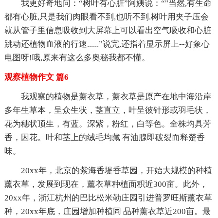
我更好奇地问：“树叶有心脏”阿姨说：“"当然,有生命
都有心脏,只是我们肉眼看不到,也听不到.树叶用夹子压会
就从管子里信息吸收到大屏幕上可以看出空气吸收和心脏
跳动还植物血液的行速......”说完,还指着显示屏上--好象心
电图呀!哦,原来有这么多奥秘我都不懂。
观察植物作文 篇6
我观察的植物是薰衣草，薰衣草是原产在地中海沿岸
多年生草本，呈众生状，茎直立，叶呈彼针形或羽毛状，
花为穗状顶生，有蓝。深紫，粉红，白等色。全株均具芳
香，因花。叶和茎上的绒毛均藏 有油腺即破裂而释楚香
味。
20xx年，北京的紫海香堤香草园，开始大规模的种植
薰衣草，发展到现在，薰衣草种植面积近300亩。此外，
20xx年，浙江杭州的巴比松米勒庄园引进普罗旺斯薰衣草
种，20xx年底，庄园增加种植同 品种薰衣草近200亩。最