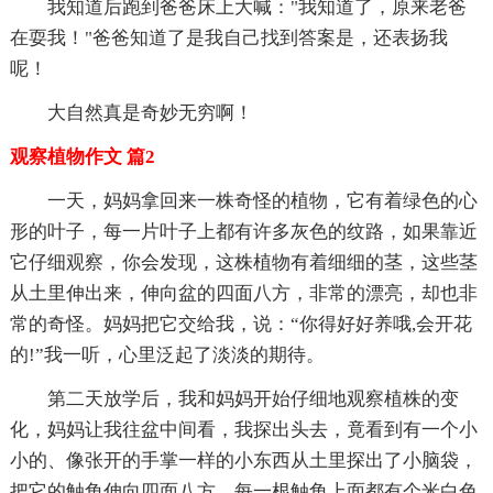
我知道后跑到爸爸床上大喊："我知道了，原来老爸
在耍我！"爸爸知道了是我自己找到答案是，还表扬我
呢！
大自然真是奇妙无穷啊！
观察植物作文 篇2
一天，妈妈拿回来一株奇怪的植物，它有着绿色的心
形的叶子，每一片叶子上都有许多灰色的纹路，如果靠近
它仔细观察，你会发现，这株植物有着细细的茎，这些茎
从土里伸出来，伸向盆的四面八方，非常的漂亮，却也非
常的奇怪。妈妈把它交给我，说：“你得好好养哦,会开花
的!”我一听，心里泛起了淡淡的期待。
第二天放学后，我和妈妈开始仔细地观察植株的变
化，妈妈让我往盆中间看，我探出头去，竟看到有一个小
小的、像张开的手掌一样的小东西从土里探出了小脑袋，
把它的触角伸向四面八方，每一根触角上面都有个米白色