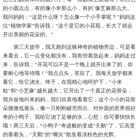
的小圆点点，有的像小米那么小，有的`像芝麻那么大。
我问妈妈：“这是什么呀？怎么像一个小手掌呢？”妈妈这
位“植物学家”告诉我：“这个是它的小花苞，长大了就会
开出美丽的花朵的。”
第三天放学，我又跑到这株神奇的植物旁边，可是看
来看去，它一点变化都没有，我有些着急起来，妈妈走过
来，告诉我：“开花可以不是一个晚上就开出来了的，你
要耐心地等待哦！”我点点头，答应了。我每天放学都来
看它，给它浇水。终于，在我精心地呵护下，“小米
粒”和“小芝麻”越长越大，它开出了一个真正的花骨朵，
我兴奋地叫来妈妈，我们欣喜地看着它，这个小小的花骨
朵微微低着头，像一只刚刚破壳而出、对外面的世界很好
奇的小鸭子。我给它浇了足够的水，心想：你可要快快长
哦！两三天后，“小鸭子”奇迹般的变成“天鹅”了，它高贵
的垂着头，“天鹅”的“嘴尖”散发着淡粉色的光辉。