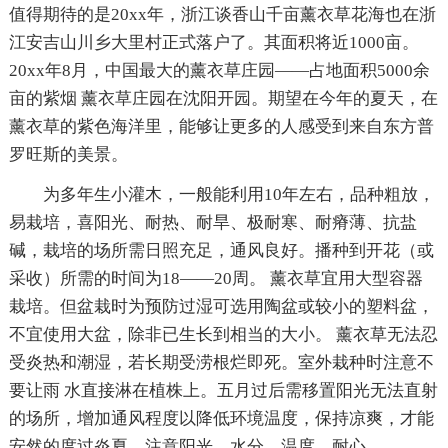
值得期待的是20xx年，浙江谈香山千亩薰衣草花海也在浙
江安吉山川乡大里村正式落户了。其面积将近1000亩。
20xx年8月，中国最大的薰衣草庄园——占地面积5000余
亩的紫烟 薰衣草庄园在沈阳开园。期望在今年的夏天，在
薰衣草的紫色海洋里，能够让更多的人感受到来自东方普
罗旺斯的美景。
为多年生小灌木，一般能利用10年左右，品种粗放，
易栽培，喜阳光、耐热、耐旱、极耐寒、耐瘠薄、抗盐
碱，栽培的场所需日照充足，通风良好。播种到开花（或
采收）所需的时间为18——20周。 薰衣草宜用大型容器
栽培。但盆栽时为预防过湿可选用陶盆或较小的塑料盆，
不宜使用大盆，除非已生长到相当的大小。 薰衣草无法忍
受炎热和潮湿，若长期受涝根烂即死。室外栽种时注意不
要让雨 水直接淋在植株上。五月过后需移置阳光无法直射
的场所，增加通风程度以降低环境温度，保持凉爽，才能
安然的度过炎夏。注意阳光、水分、温度、耐心。