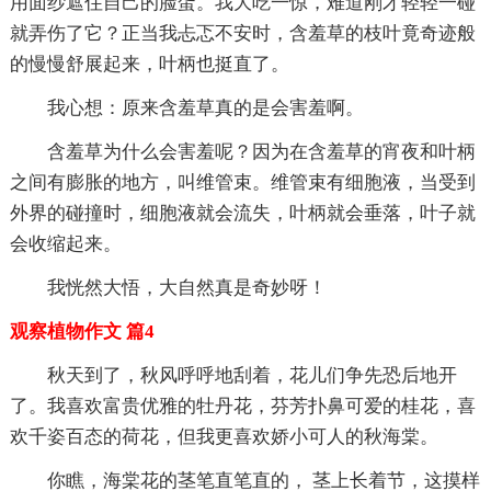
用面纱遮住自己的脸蛋。我大吃一惊，难道刚才轻轻一碰
就弄伤了它？正当我忐忑不安时，含羞草的枝叶竟奇迹般
的慢慢舒展起来，叶柄也挺直了。
我心想：原来含羞草真的是会害羞啊。
含羞草为什么会害羞呢？因为在含羞草的宵夜和叶柄
之间有膨胀的地方，叫维管束。维管束有细胞液，当受到
外界的碰撞时，细胞液就会流失，叶柄就会垂落，叶子就
会收缩起来。
我恍然大悟，大自然真是奇妙呀！
观察植物作文 篇4
秋天到了，秋风呼呼地刮着，花儿们争先恐后地开
了。我喜欢富贵优雅的牡丹花，芬芳扑鼻可爱的桂花，喜
欢千姿百态的荷花，但我更喜欢娇小可人的秋海棠。
你瞧，海棠花的茎笔直笔直的， 茎上长着节，这摸样