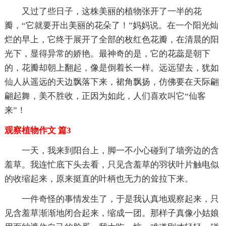
又过了些日子，这株美丽的植物张开了一半的花
瓣，“它就要开出美丽的花朵了！”妈妈说。在一个阳光灿
烂的早上，它终于展开了全部的枚红色花瓣，在清晨的阳
光下，显得异常的娇艳。最神奇的是，它的花蕊是朝下
的，花瓣却朝上翻起，像是倒着长一样。远远望去，犹如
仙人从遥远的天边飘落下来，裙角飘扬，仿佛要在天际翩
翩起舞，美不胜收，正因为如此，人们喜欢叫它“仙客
来”！
观察植物作文 篇3
一天，我来到阳台上，脚一不小心碰到了墙旁边的含
羞草。我连忙底下头去看，只见含羞草的羽状叶片触电似
的收缩起来，原来挺直的叶柄也无力的耸拉下来。
一件奇怪的事情发生了，于是我认真地观察起来，只
见含羞草渐渐地闭合起来，缩成一团。那样子真像小姑娘