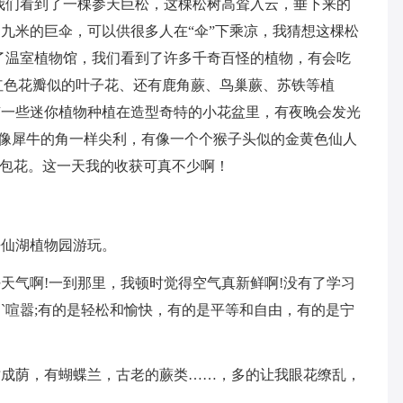
我们看到了一棵参天巨松，这棵松树高耸入云，垂下来的
九米的巨伞，可以供很多人在“伞”下乘凉，我猜想这棵松
了温室植物馆，我们看到了许多千奇百怪的植物，有会吃
红色花瓣似的叶子花、还有鹿角蕨、鸟巢蕨、苏铁等植
有一些迷你植物种植在造型奇特的小花盆里，有夜晚会发光
真的像犀牛的角一样尖利，有像一个个猴子头似的金黄色仙人
蒲包花。这一天我的收获可真不少啊！
去仙湖植物园游玩。
天气啊!一到那里，我顿时觉得空气真新鲜啊!没有了学习
`喧嚣;有的是轻松和愉快，有的是平等和自由，有的是宁
树成荫，有蝴蝶兰，古老的蕨类……，多的让我眼花缭乱，