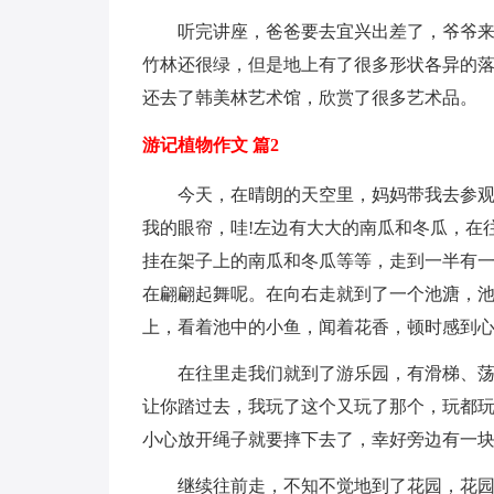
听完讲座，爸爸要去宜兴出差了，爷爷
竹林还很绿，但是地上有了很多形状各异的
还去了韩美林艺术馆，欣赏了很多艺术品。
游记植物作文 篇2
今天，在晴朗的天空里，妈妈带我去参
我的眼帘，哇!左边有大大的南瓜和冬瓜，在
挂在架子上的南瓜和冬瓜等等，走到一半有
在翩翩起舞呢。在向右走就到了一个池溏，
上，看着池中的小鱼，闻着花香，顿时感到
在往里走我们就到了游乐园，有滑梯、荡
让你踏过去，我玩了这个又玩了那个，玩都
小心放开绳子就要摔下去了，幸好旁边有一
继续往前走，不知不觉地到了花园，花