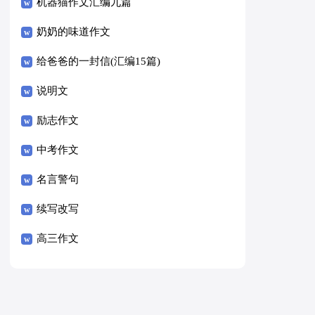
8篇）
机器猫作文汇编九篇
奶奶的味道作文
给爸爸的一封信(汇编15篇)
说明文
励志作文
中考作文
名言警句
续写改写
高三作文