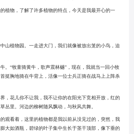
过的植物，了解了许多植物的特点，今天是我最开心的一
了中山植物园。一走进大门，我们就像被放出笼的小鸟，迫
牛。“牧童骑黄牛，歌声震林樾”，现在，我就当一回小牧
昂首挺胸地骑在牛背上，活像一位士兵正骑在战马上上阵杀
世界，花儿你不让我，我不让你的在阳光下竞相开放，红的
在草丛里。河边的柳树随风飘动，与秋风共舞。
细的观看着，这里的植物都是我以前从没见过的，突然，我
部膨大如酒瓶，碧绿的叶子集中生长于茎干顶部，像下垂的