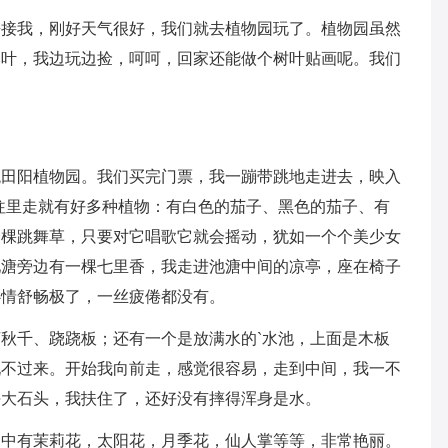
来接我，刚好天气很好，我们就去植物园玩了。植物园虽然
落叶，我边玩边捡，呵呵，回家还能做个树叶贴画呢。我们
观田阳植物园。我们买完门票，我一蹦带跳地走进去，映入
往里走就有好多种植物：有白色的茄子、黑色的茄子、有
一棵跳舞草，只要对它唱歌它就会摇动，犹如一个个美少女
池溏旁边有一棵七里香，我走进池溏中间的凉亭，座在椅子
心情舒畅极了，一丝疲倦都没有。
秋千、跷跷板；还有一个是放满水的`水池，上面是木板
玩不过来。开始我向前走，感觉很容易，走到中间，我一不
块大石头，我扶住了，还好没有摔得浑身是水。
园中有茉莉花，太阳花，月季花，仙人掌等等，非常艳丽。