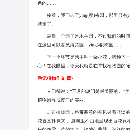
色的……
接着，我们去了yīng(樱)梅园，那里只有
就走了。
最后一个园子是木兰园，不过我们的时
在这里可以看见海棠园、yīng(樱)梅园……
下一个环节是亲手种一朵小花，我种下
心！在我眼里，今天我就是在寻找植物园的`春天，
游记植物作文 篇7
人们都说：“三月的厦门是最美丽的。”
植物园寻找厦门的美丽。
走进植物园，略带寒意的春风夹着淡淡的
花香直扑鼻来， 脑海里不由地呈现出百花竟
粉的像霞，黄的如金，绿的似翡翠，深红的似