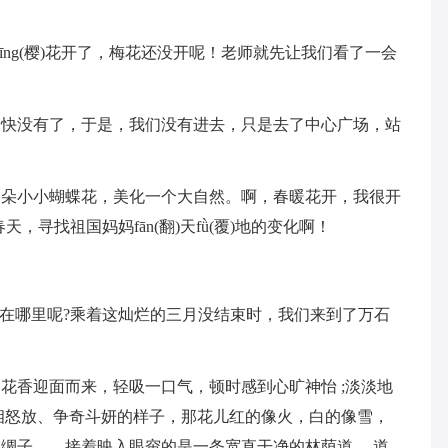
yīng(樱)花开了，梅花还没开呢！老师就先让我们看了一会
间快没有了，于是，我们没有进去，只是去了中心广场，站
一朵小小蝴蝶花，美化一个大自然。啊，春暖花开，我很开
寻找祖国妈妈fān(翻)天fǜ(覆)地的变化啊！
美在哪里呢?乘着这灿烂的三月没结束时，我们来到了万石
花香迎面而来，轻吸一口气，顿时感到心旷神怡 ;淡淡地
相怒放、争奇斗妍的样子，那花儿红的像火，白的像雪，
绸子……接着映入眼帘的是一条宽直干净的林荫道， 道