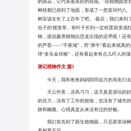
的国花，它代表着美好的祝福。·在植物园里
树枝都已挨到了地面，形成了一把直径约八、
树应该生长了上百年了吧。·最后，我们来到
虫子的'猪笼草、有叶子长到一定程度就变成
物，据说蕨类植物比恐龙出现的还早呢！还
的芦荟——“不夜城”，而“犀牛”看起来就
球“多头金丝猴”，还有看起来有点儿吓人的
游记植物作文 篇5
今天，我和爸爸妈妈陪同远方的亲友们
天公作美，凉风习习，这天真是游玩的好
的压力，没有了工作的烦恼，也没有了城市的
静和幽雅。心情真是从来没有过的舒畅。
我们首先到了荫生植物园，只见那里绿
看都看不完。