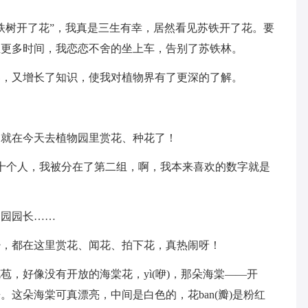
铁树开了花”，我真是三生有幸，居然看见苏铁开了花。要
至更多时间，我恋恋不舍的坐上车，告别了苏铁林。
界，又增长了知识，使我对植物界有了更深的了解。
团就在今天去植物园里赏花、种花了！
十个人，我被分在了第二组，啊，我本来喜欢的数字就是
物园园长……
少，都在这里赏花、闻花、拍下花，真热闹呀！
，好像没有开放的海棠花，yì(咿)，那朵海棠——开
这朵海棠可真漂亮，中间是白色的，花ban(瓣)是粉红