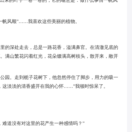
长出来的叶子一卷一卷的，它的喻意是：做什么事情一帆风
一帆风顺”……我喜欢这些美丽的植物。
林里的深处走去，总是一路花香，溢满鼻官。在清澈见底的
花。满山繁花闪着红光，花朵缀满高树枝头，散开来，敞开
观公园。走到栀子花树下，他忽然停住了脚步，用力的吸一
，这淡淡的清香盛开在我的心怀……”我顿时惊呆了。
，难道没有对这里的花产生一种感情吗？”