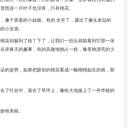
头竟然连一片叶子也没有，只有桃花。
，像个害羞的小姑娘。有的.全开了，露出了像头发似的
嘟的小女孩。
而桃花却躲到了枝丫下了，让我们一抬头就能看到它那一张
像在讲春天的趣事，有的高傲地独占一枝，像美艳漂亮的少
一朵的姿势，如果把眼前的桃花看成一幅栩栩如生的画，那
落在了叶丛中，落在了草坪上，像给大地披上了一件华丽的
的娇艳美丽。