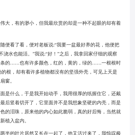
的伟大，有的渺小，但我最欣赏的却是一种不起眼的却有着
随便看了看，便对老板说:“我要一盆最好养的花，他便把
不浇水也能活。”我说:“好！”之后，我拿回家仔细的观察
长条的……也有许多颜色，红的，黄的，绿的……一根根时
劲的根，却有着许多植物都没有的坚强外壳，可见上天是
一扇窗。
里面是什么，于是我开始动手，我用很厚的纸握住它，还戴
，最后竖着切开了，它里面并不是我想象坚硬的内壳，而是
绿色的泪珠，原来他的内心如此脆弱，真的好后悔，当然就
重新植入盆内。
成两半的叶片居然又长在一起了，他又活过来了，我惊叹极