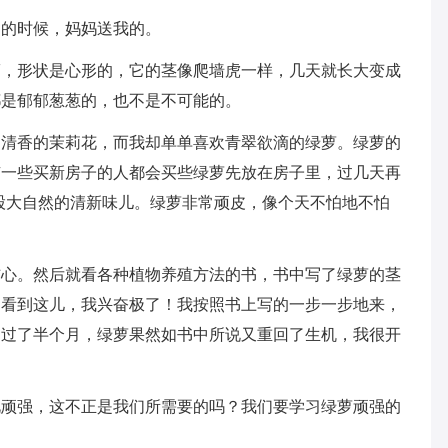
日的时候，妈妈送我的。
滴，形状是心形的，它的茎像爬墙虎一样，几天就长大变成
都是郁郁葱葱的，也不是不可能的。
白清香的茉莉花，而我却单单喜欢青翠欲滴的绿萝。绿萝的
有一些买新房子的人都会买些绿萝先放在房子里，过几天再
股大自然的清新味儿。绿萝非常顽皮，像个天不怕地不怕
伤心。然后就看各种植物养殖方法的书，书中写了绿萝的茎
。看到这儿，我兴奋极了！我按照书上写的一步一步地来，
…过了半个月，绿萝果然如书中所说又重回了生机，我很开
此顽强，这不正是我们所需要的吗？我们要学习绿萝顽强的