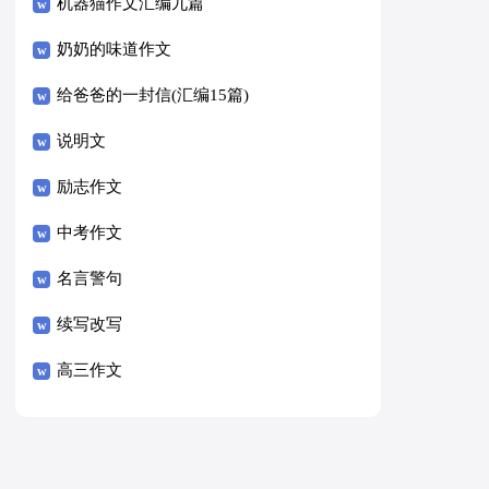
8篇）
机器猫作文汇编九篇
奶奶的味道作文
给爸爸的一封信(汇编15篇)
说明文
励志作文
中考作文
名言警句
续写改写
高三作文