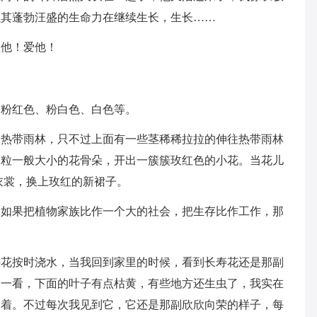
以其蓬勃汪盛的生命力在继续生长，生长……
敬他！爱他！
、粉红色、粉白色、白色等。
的热带雨林，只不过上面有一些茎稀稀拉拉的伸往热带雨林
米粒一般大小的花骨朵，开出一簇簇玫红色的小花。当花儿
衣裳，换上玫红的新裙子。
，如果把植物家族比作一个大的社会，把生存比作工作，那
。
寿花按时浇水，当我回到家里的时候，看到长寿花还是那副
子一看，下面的叶子有点枯黄，有些地方还生虫了，我实在
长着。不过每次我见到它，它还是那副欣欣向荣的样子，每