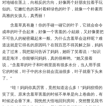
对地铺在茎上，向相反的方向，好像两个好朋友拉着手玩
似的。它嫩红色的茎衬着鲜绿色的叶子，就像一个朴素而
高雅的女孩儿，真秀丽！
含羞草真有趣！你的手碰一碰它的叶子，它就会命令
成串的叶子合起来，好像一个害羞的.小姑娘，又好像要把
不可告人的秘密藏起来一般。为什么含羞草会这样呢？难
道这就是它得名的原因吗？在我百思不得其解之际，妈妈
走了过来，我把疑问告诉了妈妈，她听了笑着说：“知识
就是海洋，你能够问妈妈，真的很棒哟。”她又接着
说，“含羞草的叶子和叶柄里面有很多水分，当人用手摸
它的时候，叶子中的水分就会流油很多，叶子就垂下头来
了。”
“哇！妈妈你真厉害，竟然知道这么多！”妈妈狡猾的
笑了笑。原来含羞草害羞的时候不单单是向上卷曲的，有
时候还会垂下来。我恍然大悟地回到房间，突然瞥见我书