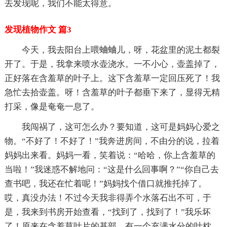
去发现呢，我们不能太得意。
发现植物作文 篇3
今天，我去阳台上喂蛐蛐儿，呀，花盆里的泥土都裂
开了。于是，我拿来喷水壶浇水。一不小心，壶盖掉了，
正好落在含羞草的叶子上。这下含羞草一定回压死了！我
急忙去拾壶盖。呀！含羞草的叶子都垂下来了，显得无精
打采，像是奄奄一息了。
我闯祸了，这可怎么办？要知道，这可是妈妈心爱之
物。“不好了！不好了！”我奔进房间，不由分的说，拉着
妈妈出来看。妈妈一看，笑着说：“哈哈，你上含羞草的
当啦！”我迷惑不解地问：“这是什么回事啊？”“你自己去
查书吧，我还在忙着呢！”妈妈找个借口就推托掉了。
哎，真没办法！不过今天我非得弄个水落石出不可，于
是，我来到书房开始查看，“找到了，找到了！”我乐坏
了！原来在含羞草叶片的基部，有一个充满水分的叶枕。