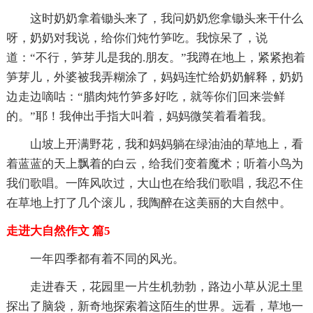
这时奶奶拿着锄头来了，我问奶奶您拿锄头来干什么
呀，奶奶对我说，给你们炖竹笋吃。我惊呆了，说
道：“不行，笋芽儿是我的.朋友。”我蹲在地上，紧紧抱着
笋芽儿，外婆被我弄糊涂了，妈妈连忙给奶奶解释，奶奶
边走边嘀咕：“腊肉炖竹笋多好吃，就等你们回来尝鲜
的。”耶！我伸出手指大叫着，妈妈微笑着看着我。
山坡上开满野花，我和妈妈躺在绿油油的草地上，看
着蓝蓝的天上飘着的白云，给我们变着魔术；听着小鸟为
我们歌唱。一阵风吹过，大山也在给我们歌唱，我忍不住
在草地上打了几个滚儿，我陶醉在这美丽的大自然中。
走进大自然作文 篇5
一年四季都有着不同的风光。
走进春天，花园里一片生机勃勃，路边小草从泥土里
探出了脑袋，新奇地探索着这陌生的世界。远看，草地一