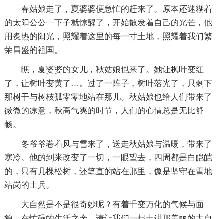
春姑娘走了，夏婆婆便急忙的赶来了。原本还迷糊着
的太阳公公一下子就惊醒了，开始散发着自己的光芒，他
用炙热的阳光，照耀着这里的每一寸土地，照耀着我们繁
荣昌盛的祖国。
瞧，夏婆婆的女儿，秋姑娘也来了。她让枫叶变红
了，让树叶变黄了…。过了一阵子，树叶落光了，只剩下
那树干与树枝孤零零地站在那儿。秋姑娘也给人们带来了
微微的凉意，秋高气爽的时节，人们的心情总是无比舒
畅。
冬爷爷卷着风与雪来了，送走秋姑娘与温暖，带来了
寒冷。他的到来改变了一切，一眼望去，四周都是白皑皑
的，只有几棵松树，还笔直的站在那里，像是坚守在雪地
站岗的士兵。
大自然是不是很奇妙呢？有着千变万化的气候与面
貌，在忙碌的生活之余，请让我们一起走进那美丽的大自