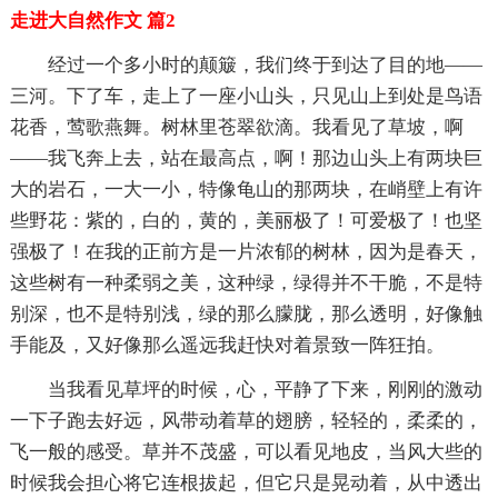
走进大自然作文 篇2
经过一个多小时的颠簸，我们终于到达了目的地——
三河。下了车，走上了一座小山头，只见山上到处是鸟语
花香，莺歌燕舞。树林里苍翠欲滴。我看见了草坡，啊
——我飞奔上去，站在最高点，啊！那边山头上有两块巨
大的岩石，一大一小，特像龟山的那两块，在峭壁上有许
些野花：紫的，白的，黄的，美丽极了！可爱极了！也坚
强极了！在我的正前方是一片浓郁的树林，因为是春天，
这些树有一种柔弱之美，这种绿，绿得并不干脆，不是特
别深，也不是特别浅，绿的那么朦胧，那么透明，好像触
手能及，又好像那么遥远我赶快对着景致一阵狂拍。
当我看见草坪的时候，心，平静了下来，刚刚的激动
一下子跑去好远，风带动着草的翅膀，轻轻的，柔柔的，
飞一般的感受。草并不茂盛，可以看见地皮，当风大些的
时候我会担心将它连根拔起，但它只是晃动着，从中透出