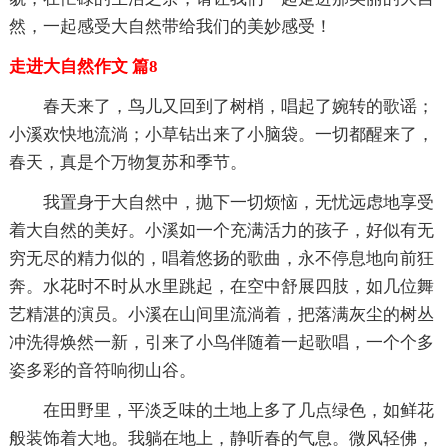
然，一起感受大自然带给我们的美妙感受！
走进大自然作文 篇8
春天来了，鸟儿又回到了树梢，唱起了婉转的歌谣；
小溪欢快地流淌；小草钻出来了小脑袋。一切都醒来了，
春天，真是个万物复苏和季节。
我置身于大自然中，抛下一切烦恼，无忧远虑地享受
着大自然的美好。小溪如一个充满活力的孩子，好似有无
穷无尽的精力似的，唱着悠扬的歌曲，永不停息地向前狂
奔。水花时不时从水里跳起，在空中舒展四肢，如几位舞
艺精湛的演员。小溪在山间里流淌着，把落满灰尘的树丛
冲洗得焕然一新，引来了小鸟伴随着一起歌唱，一个个多
姿多彩的音符响彻山谷。
在田野里，平淡乏味的土地上多了几点绿色，如鲜花
般装饰着大地。我躺在地上，静听春的气息。微风轻佛，