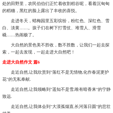
处的田野里，农民伯伯们正忙着收割稻谷呢，看着沉甸甸
的稻穗，黑红的脸上露出了丰收的喜悦。
走进冬天，蜡梅园里五彩缤纷，粉红色、深红色、雪
白、淡黄……。孩子们在树下打雪仗、堆雪人、滑雪
橇……热闹极了。
大自然的景色美不胜收，数不胜数，让我们一起去探
索，一起去发现，一起走进大自然吧！
走进大自然作文 篇6
走近自然,让我欣赏到"落红不是无情物,化作春泥更护
花"的无私奉献.
走近自然,让我领略到"遥知不是雪,唯有暗香来"的宁静
致远.
走近自然,让我体会到"大漠孤烟直,长河落日圆"的悲壮