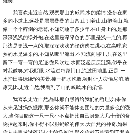
雄美.
我喜欢走近自然,观察那山的威武,水的柔情.漫步在家
乡的小道上.远处是层层叠叠的山峦,山拥着山,山抱着山.就
像一个个醉倒的老翁,不知沉睡了多少年.在山身上的,是那
深深浅浅的绿外袍,在这里是深绿色的,那里是浅一点的,再
那边是更浅一点的,那深深浅浅的绿仿佛在跳动,在高呼.家
乡的水是温柔的,不知从哪里流出,不知流向哪里,只在这里
留下一弯一弯的足迹.微风吹过,水面泛起层层涟漪,似乎在
对我微笑,对我眨眼.水流过每家门口,流过田地里,正是"一
水护田将绿绕"的美景.捧一把水洗脸,顿时让人疲倦尽消,清
凉无比,走近自然,我看到了山的威武,水的柔情.
我喜欢走近自然,品味那自然留给我们的哲理.如果你
从未见过蚂蚁搬家,那么你就不能体会团结的力量多么的强
大.当你目睹这一只一只小不点把比自己身躯大几十倍的食
物抬起来时,你不得不叹服蚂蚁的伟大,大自然的神奇.如果
你从未思考过落花化土的场景时,那么你就不能看到无私奉