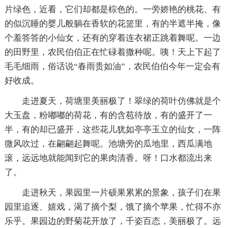
片绿色，近看，它们却都是棕色的。一旁娇艳的桃花、有
的似沉睡的婴儿般躺在香软的花篮里，有的半遮半掩，像
个羞答答的小仙女，还有的穿着连衣裙正跳着舞呢。一边
的田野里，农民伯伯正在忙碌着撒种呢。咦！天上下起了
毛毛细雨，俗话说“春雨贵如油”，农民伯伯今年一定会有
好收成。
走进夏天，荷塘里美丽极了！翠绿的荷叶仿佛就是个
大玉盘，粉嘟嘟的荷花，有的含苞待放，有的盛开了一
半，有的却已盛开，这些花儿犹如亭亭玉立的仙女，一阵
微风吹过，在翩翩起舞呢。池塘旁的瓜地里，西瓜满地
滚，远远地就能闻到它的果肉清香。呀！口水都流出来
了。
走进秋天，果园里一片硕果累累的景象，孩子们在果
园里追逐、嬉戏，渴了摘个梨，饿了摘个苹果，忙得不亦
乐乎。果园边的野菊花开放了，千姿百态，美丽极了。远