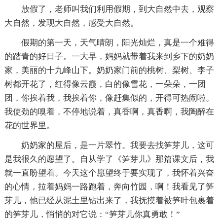
放假了，老师叫我们利用假期，到大自然中去，观察
大自然，发现大自然，感受大自然。
假期的第一天，天气晴朗，阳光灿烂，真是一个难得
的踏青的好日子。一大早，妈妈就带着我来到乡下的奶奶
家，美丽的十九峰山下。奶奶家门前的桃树、梨树、李子
树都开花了，红得像云霞，白的像雪花，一朵朵，一团
团，你挨着我，我挨着你，像赶集似的，开得可热闹啦。
我使劲的嗅着，不停地说着，真香啊，真香啊，我陶醉在
花的世界里。
奶奶家的屋后，是一片翠竹。我要去找笋芽儿，这可
是我很久的愿望了。自从学了《笋芽儿》那篇课文后，我
就一直盼望着。今天这个愿望终于要实现了，我怀着兴奋
的心情，拉着妈妈一路跑着，奔向竹园，啊！我看见了笋
芽儿，他已经从泥土里钻出来了，我抚摸着被笋叶包裹着
的笋芽儿，悄悄的对它说：“笋芽儿你真勇敢！”