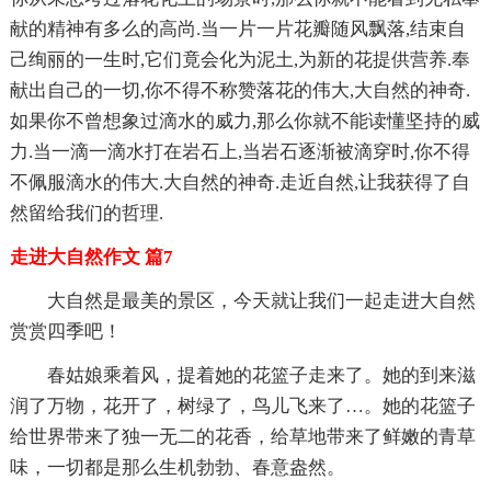
献的精神有多么的高尚.当一片一片花瓣随风飘落,结束自
己绚丽的一生时,它们竟会化为泥土,为新的花提供营养.奉
献出自己的一切,你不得不称赞落花的伟大,大自然的神奇.
如果你不曾想象过滴水的威力,那么你就不能读懂坚持的威
力.当一滴一滴水打在岩石上,当岩石逐渐被滴穿时,你不得
不佩服滴水的伟大.大自然的神奇.走近自然,让我获得了自
然留给我们的哲理.
走进大自然作文 篇7
大自然是最美的景区，今天就让我们一起走进大自然
赏赏四季吧！
春姑娘乘着风，提着她的花篮子走来了。她的到来滋
润了万物，花开了，树绿了，鸟儿飞来了…。她的花篮子
给世界带来了独一无二的花香，给草地带来了鲜嫩的青草
味，一切都是那么生机勃勃、春意盎然。