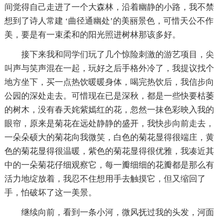
间觉得自己走进了一个大森林，沿着幽静的小路，我不禁
想到了诗人常建 ‘曲径通幽处’的美丽景色，可惜天公不作
美，要是有一束柔和的阳光照进树林那该多好。
接下来我和同学们玩了几个惊险刺激的游艺项目，尖
叫声与笑声混在一起，玩好之后手格外冷了，我提议找个
地方坐下，买一点热饮暖暖身体，喝完热饮后，我信步向
公园的深处走去。可惜现在已是深秋，都是一些快要枯萎
的树木，没有春天姹紫嫣红的花，忽然一抹色彩映入我的
眼帘，原来是菊花在远处静静的盛开，我快步向前走去，
一朵朵硕大的菊花向我微笑，白色的菊花显得很端庄，黄
色的菊花显得很温暖，紫色的菊花显得很优雅，我凑近其
中的一朵菊花仔细观察它，每一瓣细细的花瓣都是那么有
活力地绽放着，我忍不住想用手去触摸它，但又缩回了
手，怕破坏了这一美景。
继续向前，看到一条小河，微风抚过我的头发，河面