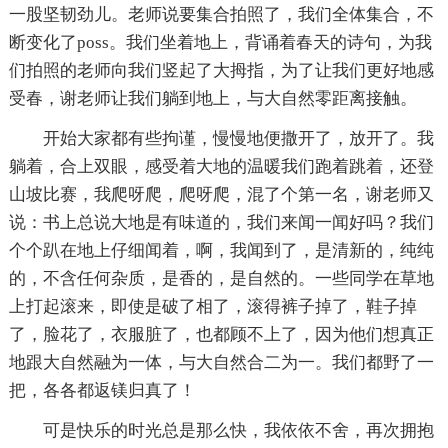
一股坚韧劲儿。老师说要集合拍照了，我们全体集合，不
断变化了poss。我们坐着地上，背诵着春天的诗句，为我
们拍照的老师向我们竖起了大拇指，为了让我们更好地感
受春，谢老师让我们躺到地上，与大自然零距离接触。
开始大家都有些拘谨，慢慢地便撒开了，放开了。我
躺着，合上双眼，感受着大地的温暖我们跑着跳着，还登
山坡比赛，我爬呀爬，爬呀爬，混了个第一名，谢老师又
说：书上总说大地是有味道的，我们来闻一闻好吗？我们
个个趴在地上仔细闻着，啊，我闻到了，是清新的，纯纯
的，不含任何杂质，是香的，是自然的。一些同学在草地
上打起滚来，即使是破了相了，滚得裤子掉了，鞋子掉
了，脸花了，衣服脏了，也都顾不上了，因为他们想真正
地跟大自然融为一体，与大自然合二为一。我们都野了一
把，各各都返镁归真了！
可是快乐的时光总是那么快，我依依不舍，再次拥抱