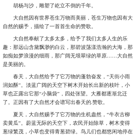
胡杨与沙，雕塑了屹立不倒的千年。
大自然因有世界苍生万物而美丽，苍生万物也因有大
自然的赐予，描绘了一首首生命的赞歌。
大自然奉献了太多太多，给予了我们太多人生的乐
趣：那远山含黛飘渺的白云，那碧波荡漾浩瀚的大海，那
如痴如梦浪漫的细雨，那广阔无垠翠绿的草原……大自然
是美丽的。
春天，大自然给予了它万物的蓬勃奋发，“天街小雨
润如酥”。淡蓝广阔的天空下树木开始长出新的枝叶，小
草也正露出它那“小脑袋”，四处张望。大雁都逐渐北迁
了。正因有了大自然才会谱写出春天的.赞歌。
夏天，大自然赐予了它万物的生机盎然，“牛衣古柳
卖黄瓜”。蔚蓝无际的天空下，农民开始除草，树木变得
葱绿繁茂，小草也变得青葱碧绿。鸟儿们也都悠闲地停在