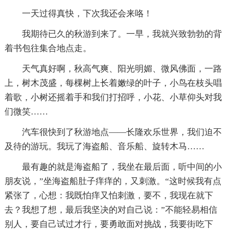
一天过得真快，下次我还会来咯！
我期待已久的秋游到来了。一早，我就兴致勃勃的背
着书包往集合地点走。
天气真好啊，秋高气爽、阳光明媚、微风佛面，一路
上，树木茂盛，每棵树上长着嫩绿的叶子，小鸟在枝头唱
着歌，小树还摇着手和我们打招呼，小花、小草仰头对我
们微笑……
汽车很快到了秋游地点——长隆欢乐世界，我们迫不
及待的游玩。我玩了海盗船、音乐船、旋转木马……
最有趣的就是海盗船了，我坐在最后面，听中间的小
朋友说，”坐海盗船肚子痒痒的，又刺激。“这时候我有点
紧张了，心想：我既怕痒又怕刺激，要不，我现在就下
去？我想了想，最后我坚决的对自己说：”不能轻易相信
别人，要自己试过才行，要勇敢面对挑战，我要街吃下