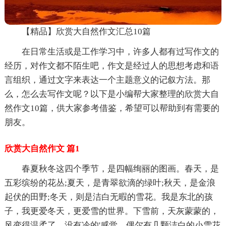
【精品】欣赏大自然作文汇总10篇
在日常生活或是工作学习中，许多人都有过写作文的
经历，对作文都不陌生吧，作文是经过人的思想考虑和语
言组织，通过文字来表达一个主题意义的记叙方法。那
么，怎么去写作文呢？以下是小编帮大家整理的欣赏大自
然作文10篇，供大家参考借鉴，希望可以帮助到有需要的
朋友。
欣赏大自然作文 篇1
春夏秋冬这四个季节，是四幅绚丽的图画。春天，是
五彩缤纷的花丛;夏天，是青翠欲滴的绿叶;秋天，是金浪
起伏的田野;冬天，则是洁白无暇的雪花。我是东北的孩
子，我更爱冬天，更爱雪的世界。下雪前，天灰蒙蒙的，
风变得温柔了，没有冷的'感觉。偶尔有几颗洁白的小雪花