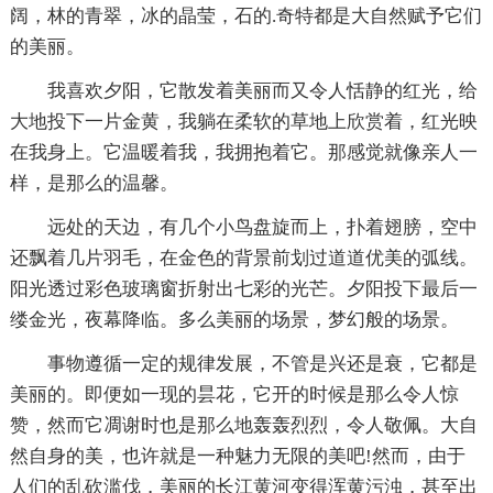
阔，林的青翠，冰的晶莹，石的.奇特都是大自然赋予它们
的美丽。
我喜欢夕阳，它散发着美丽而又令人恬静的红光，给
大地投下一片金黄，我躺在柔软的草地上欣赏着，红光映
在我身上。它温暖着我，我拥抱着它。那感觉就像亲人一
样，是那么的温馨。
远处的天边，有几个小鸟盘旋而上，扑着翅膀，空中
还飘着几片羽毛，在金色的背景前划过道道优美的弧线。
阳光透过彩色玻璃窗折射出七彩的光芒。夕阳投下最后一
缕金光，夜幕降临。多么美丽的场景，梦幻般的场景。
事物遵循一定的规律发展，不管是兴还是衰，它都是
美丽的。即便如一现的昙花，它开的时候是那么令人惊
赞，然而它凋谢时也是那么地轰轰烈烈，令人敬佩。大自
然自身的美，也许就是一种魅力无限的美吧!然而，由于
人们的乱砍滥伐，美丽的长江黄河变得浑黄污浊，甚至出