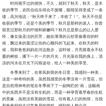
时间视乎过的很快，不久，就到了秋天，秋天，是丰
收的季节，农民伯伯乐得合不拢嘴，眼睛笑得变成了一条
缝，高兴地说：“秋天终于来了，丰收了！”。秋天不但是
收获的季节，还是个美的季节，秋月是那样的迷人，你曾
留意过那秋月的纤细和娇嫩吗？秋月总是那么的让人爱
怜，像女孩圣洁的芬芳，她在薄薄的云纱里偷看你的时
候，飘过来的羞涩让你的心颤抖的飞起来。在秋天的时
候，我和爸爸妈妈在河边散步，这时候，月亮摇着永不枯
萎的树枝，播下一片一片的月光，月光落在我的身上，清
凉的河水在月光下闪烁波动，给人一种美的享受。
冬季来到了，在寒风刺骨的冬日里，我感到一种美，
这是一种奇特的美，虽然我感受的冬季没有一片雪花，但
是自然用神奇的笔在冬季画下了一副绚烂的`画，这幅画
中的东西并不是没有生机的，而是一种孕育着早春的生机
的景象，虽然没有美丽的雪花，但有着人们的热情，当我
和爸爸妈妈走过气象局的路时，碰到的人都会说