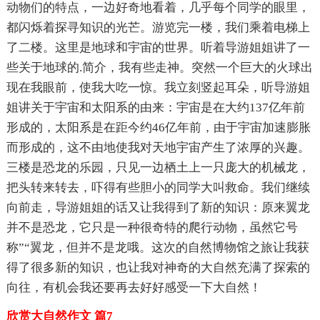
动物们的特点，一边好奇地看着，几乎每个同学的眼里，
都闪烁着探寻知识的光芒。游览完一楼，我们乘着电梯上
了二楼。这里是地球和宇宙的世界。听着导游姐姐讲了一
些关于地球的.简介，我有些走神。突然一个巨大的火球出
现在我眼前，使我大吃一惊。我立刻竖起耳朵，听导游姐
姐讲关于宇宙和太阳系的由来：宇宙是在大约137亿年前
形成的，太阳系是在距今约46亿年前，由于宇宙加速膨胀
而形成的，这不由地使我对天地宇宙产生了浓厚的兴趣。
三楼是恐龙的乐园，只见一边栖土上一只庞大的机械龙，
把头转来转去，吓得有些胆小的同学大叫救命。我们继续
向前走，导游姐姐的话又让我得到了新的知识：原来翼龙
并不是恐龙，它只是一种很奇特的爬行动物，虽然它号
称”“翼龙，但并不是龙哦。这次的自然博物馆之旅让我获
得了很多新的知识，也让我对神奇的大自然充满了探索的
向往，有机会我还要再去好好感受一下大自然！
欣赏大自然作文 篇7