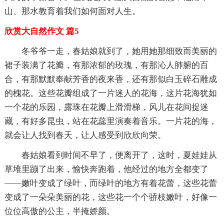
山、那水教育着我们如何面对人生。
欣赏大自然作文 篇5
冬爷爷一走，春姑娘就到了，她用她那细致而美丽的
裙子装满了花瓣，有那浓郁的玫瑰，有那沁人肺腑的百
合，有那默默奉献芳香的夜来香，还有那似白玉碎石雕成
的槐花。这些花瓣组成了一片迷人的花海，这片花海犹如
一个花的乐园，露珠在花瓣上滑滑梯，风儿在花间捉迷
藏，有好多昆虫，站在花蕊里演奏着音乐。一片花的海，
就会让人找到春天，让人感受到欣欣向荣。
春姑娘看到时间不早了，便离开了，这时，夏娃娃从
草堆里蹦了出来，愉快奔跑着，他经过的地方全都变了
——嫩叶变成了绿叶，而绿叶的地方有着花蕾，这些花蕾
变成了一朵朵美丽的花，这些花一个个骄枝嫩叶，好像一
位位高傲的公主，半掩娇颜。