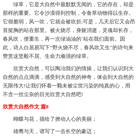
绿草，它是大自然中最默默无闻的，它的存在，却是
那样的重要。它令沙漠得到控制，令食草动物得以生存。
它很脆弱，风一吹，它就会被吹折;可是，几天后它又会昂
首挺胸的站在那里。被火烧尽，身躯消逝，灵魂却长存，
春风吹，便重生，再一次绿油油的`站在我们面前。因
此，诗人白居易写下“野火烧不尽，春风吹又生”的诗句来
赞赏这坚毅不屈、生命力顽强的绿草。
欣赏大自然，可以陶冶我们的情操，让我们认识到大
自然的点点滴滴，感受到大自然的神奇，体会到大自然的
无限伟大!让我们怀着一颗未被尘世污染的纯真的心，用
不含一丝尘杂的目光欣赏大自然吧!
欣赏大自然作文 篇8
蝴蝶与花，描绘了撩动人心的美丽；
雄鹰与天，谱写了一击长空的豪迈；