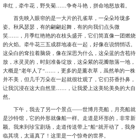
串红，牵牛花，野失菊……争奇斗艳，拼命地怒放着。
首先映入眼帘的是一大片的孔雀草，一朵朵玲珑多
姿。秋风瑟瑟，有的翩翩起舞，有的向我们点头微
笑……，月季红艳艳的在枝头盛开，它们简直像一团燃烧
的火焰。牵牛花三五成群地凑在一起，好像在说悄悄话。
这朵白的耷拉着脑袋，像在深思为什么，这朵蓝的含苞待
放，水灵灵的，时刻准备绽放，这朵紫的花瓣散落一地，
大概是”老年人了“……，更多的是薰衣草，虽然单的一株
并不美，但几千万朵在一起就很壮观了，它们芬香扑鼻，
让我沉浸在这大自然里……，让我爱上这美轮美奂的大自
然。
下午，我去了另一个景点——世博月亮船，月亮船就
是沙特馆，它的外形就像船一样。走道是环形的，非常新
颖。我来到珍宝剧场，走道传送带上”船“就开动了，我身
临其境，太逼真了！这里是一个惊奇的世界。