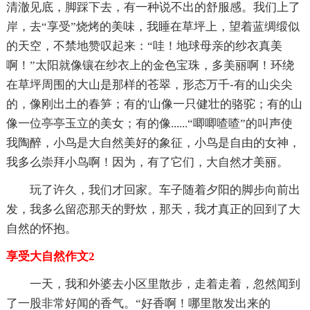
清澈见底，脚踩下去，有一种说不出的舒服感。我们上了
岸，去“享受”烧烤的美味，我睡在草坪上，望着蓝绸缎似
的天空，不禁地赞叹起来：“哇！地球母亲的纱衣真美
啊！”太阳就像镶在纱衣上的金色宝珠，多美丽啊！环绕
在草坪周围的大山是那样的苍翠，形态万千-有的山尖尖
的，像刚出土的春笋；有的'山像一只健壮的骆驼；有的山
像一位亭亭玉立的美女；有的像......“唧唧喳喳”的叫声使
我陶醉，小鸟是大自然美好的象征，小鸟是自由的女神，
我多么崇拜小鸟啊！因为，有了它们，大自然才美丽。
玩了许久，我们才回家。车子随着夕阳的脚步向前出
发，我多么留恋那天的野炊，那天，我才真正的回到了大
自然的怀抱。
享受大自然作文2
一天，我和外婆去小区里散步，走着走着，忽然闻到
了一股非常好闻的香气。“好香啊！哪里散发出来的