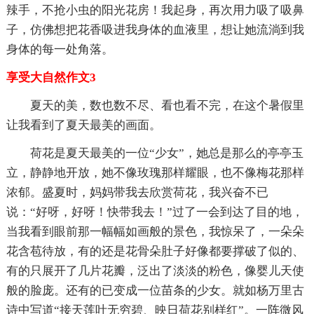
辣手，不抢小虫的阳光花房！我起身，再次用力吸了吸鼻
子，仿佛想把花香吸进我身体的血液里，想让她流淌到我
身体的每一处角落。
享受大自然作文3
夏天的美，数也数不尽、看也看不完，在这个暑假里
让我看到了夏天最美的画面。
荷花是夏天最美的一位“少女”，她总是那么的亭亭玉
立，静静地开放，她不像玫瑰那样耀眼，也不像梅花那样
浓郁。盛夏时，妈妈带我去欣赏荷花，我兴奋不已
说：“好呀，好呀！快带我去！”过了一会到达了目的地，
当我看到眼前那一幅幅如画般的景色，我惊呆了，一朵朵
花含苞待放，有的还是花骨朵肚子好像都要撑破了似的、
有的只展开了几片花瓣，泛出了淡淡的粉色，像婴儿天使
般的脸庞。还有的已变成一位苗条的少女。就如杨万里古
诗中写道“接天莲叶无穷碧、映日荷花别样红”。一阵微风