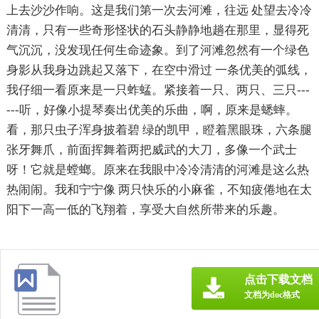
上去沙沙作响。这是我们第一次去河滩，往远 处望去冷冷
清清，只有一些奇形怪状的石头静静地趟在那里，显得死
气沉沉，没发现任何生命迹象。到了河滩忽然有一个绿色
身影从我身边跳起又落下，在空中滑过 一条优美的弧线，
我仔细一看原来是一只蚱蜢。紧接着一只、两只、三只---
---听，好像小提琴奏出优美的乐曲，啊，原来是蟋蟀。
看，那只虫子浑身披着碧 绿的凯甲，瞪着黑眼珠，六条腿
张牙舞爪，前面挥舞着两把威武的大刀，多像一个武士
呀！它就是螳螂。原来在我眼中冷冷清清的河滩是这么热
热闹闹。我和宁宁像 两只快乐的小麻雀，不知疲倦地在太
阳下一高一低的飞翔着，享受大自然所带来的乐趣。
点击下载文档
文档为doc格式