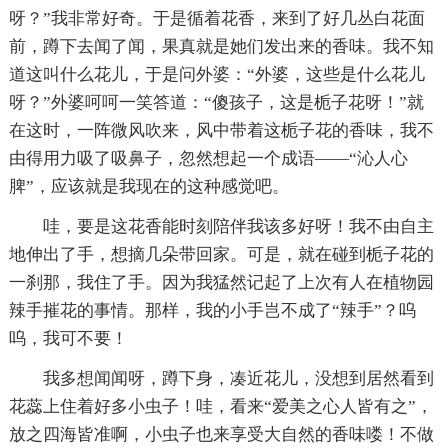
呀？”我非常好奇。于是循着花香，来到了好几丛白花面
前，蹲下去闻了闻，果真就是她们发出来的香味。我不知
道这叫什么花儿，于是问外婆：“外婆，这些是什么花儿
呀？”外婆呵呵一笑答道：“傻孩子，这是栀子花呀！”就
在这时，一阵微风吹来，风中带着这栀子花的香味，我不
由得用力吸了吸鼻子，忽然想起一个成语——“沁人心
脾”，应该就是我现在的这种感觉吧。
哇，要是这花香能时刻陪伴我该多好呀！我不由自主
地伸出了手，想摘几朵带回家。可是，就在碰到栀子花的
一刹那，我住了手。因为我猛然记起了上次有人在植物园
辣手摧花的事情。那样，我的小手岂不成了“辣手”？呜
呜，我可不要！
我多想闻闻呀，蹲下身，凑近花儿，没想到居然看到
花蕊上住着好多小虫子！哇，看来“爱美之心人皆有之”，
放之四海皆准啊，小虫子也来享受大自然的香味喽！不做