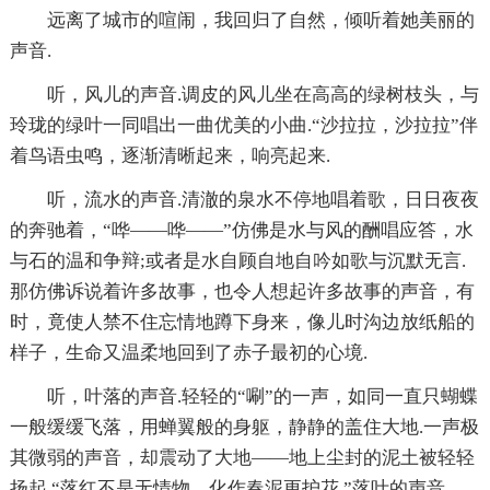
远离了城市的喧闹，我回归了自然，倾听着她美丽的
声音.
听，风儿的声音.调皮的风儿坐在高高的绿树枝头，与
玲珑的绿叶一同唱出一曲优美的小曲.“沙拉拉，沙拉拉”伴
着鸟语虫鸣，逐渐清晰起来，响亮起来.
听，流水的声音.清澈的泉水不停地唱着歌，日日夜夜
的奔驰着，“哗——哗——”仿佛是水与风的酬唱应答，水
与石的温和争辩;或者是水自顾自地自吟如歌与沉默无言.
那仿佛诉说着许多故事，也令人想起许多故事的声音，有
时，竟使人禁不住忘情地蹲下身来，像儿时沟边放纸船的
样子，生命又温柔地回到了赤子最初的心境.
听，叶落的声音.轻轻的“唰”的一声，如同一直只蝴蝶
一般缓缓飞落，用蝉翼般的身躯，静静的盖住大地.一声极
其微弱的声音，却震动了大地——地上尘封的泥土被轻轻
扬起.“落红不是无情物，化作春泥更护花.”落叶的声音，