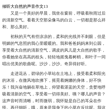
倾听大自然的声音作文13
又是一个美好的早晨，我坐在窗前，呼吸着秋雨过后
的清新空气。看着天空那朵像马的白云，一切都是那么祥
和、那么美好。
初秋的天气有些凉凉的，柔和的光线并不刺眼，但是
明媚的气息照的我心里暖暖的。我和爸爸妈妈来到公园，
享受着大自然的清新空气，调皮的风儿是大自然的歌手，
你看她坐在高高的枝头，轻轻地摇曳着树梢，和叶子一同
唱出优美的歌曲呢。沙沙，沙沙。奇异得好听。
走进花丛，碧绿的小草站在土地上，接受着柔和阳光
的沐浴，在微风地吹拂下，摇晃着婀娜的身体，好不快
乐！我兴奋地躺在草地上，仰望着湛蓝的天空，贪婪地呼
吸着清新的空气，享受着一切得美好。咦？哪儿的声音？
这声音时而清晰，时而微弱，我怀疑是自己的耳朵在作
怪。再仔细听，哦，原来是我身下的小草在反抗呢。我这