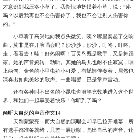
才意识到我压疼小草了。我惭愧地抚摸着小草，说：“疼
吗？以后我再也不会伤害你了，我也不会让别人伤害你
的。”
小草听了高兴地向我点头微笑。咦？哪里奏起了交响
曲，莫非是在开演唱会吗？沙沙沙，沙沙，叮咚，叮咚。
走，看看去！哇！好热闹啊！百灵鸟既是歌手，又是舞蹈
家。她的声音婉转、动听。其她的鸟儿也耐不住寂寞，唱
上两句。金色的小甲虫娇小可爱，有蟋蟀伴奏着，居然也
演奏出如此美妙的歌声。一曲唱罢，已是掌声雷动。
还有各种叫不出名的小昆虫也滥竽充数地进入这个世
界，和她们一起享受着快乐！你听到了吗？
倾听大自然的声音作文14
天刚蒙蒙亮，而大自然的演唱会却早已拉开帷幕，所
有选手都准备就绪，只差一展歌喉，亮出自己的声音。让