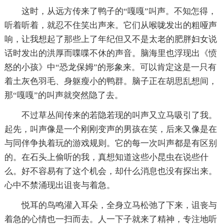
这时，从远方传来了鸭子的“嘎嘎”叫声。不知怎得，
听着听着，就忍不住笑出声来。它们从喉咙发出的粗哑声
响，让我想起了那些上了年纪但又不是太老的肥胖妇女说
话时发出的洪厚而喋喋不休的声音。脑海里也浮现出《愤
怒的小孩》中“恐龙保姆”的形象来。可以肯定这是一只有
着土灰色羽毛、身躯瘦小的鸭群。脑子正在胡思乱想间，
那“嘎嘎”的叫声就突然隐了去。
不过草丛间传来的若隐若现的叫声又立马吸引了我。
起先，叫声像是一个刚刚变声的男孩在笑，后来又像是在
与同伴争执着玩的游戏规则。它的每一次叫声都是有区别
的。在石头上偷听的我，真想知道这些小昆虫在说些什
么。好不容易有了这个机会，却什么消息也没有探出来。
心中不禁涌现出诅丧与着急。
悦耳的鸟鸣灌入耳朵，全身立马松弛了下来，诅丧与
着急的心情也一扫而去。人一下子就来了精神，专注地听