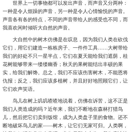
世界上一切事物都可以发出声音，而声音又分两种：
一种是令人烦躁的声音，另一种是令人心情愉悦的声音。
声音各有各的特点，不同的声音带给人的感受也不同，而
我喜欢闲时倾听大自然的声音。
大自然中的树木仿佛是在叹息，因为我们人类在砍伐
它们，用它们建造一栋栋房子、一件件工具……大树带给
我们的好处不只一星半点，它们在夏天能给我们遮荫，桂
花树能够带来一缕缕幽香；秋天的果树能结出丰硕的果
实，给我们解馋。总之，我们不应该伤害树木，不能恩将
仇报；反之，我们应该多植树，并且好好地照顾它们，让
它们欢声笑语。
鸟儿在树上叽叽喳喳地说着，仿佛在诉苦，这不正是
我们人类造成的吗？近年来，我们不断地在森林打猎鸟
儿，然后把它们卖到饭馆，成为人类盘子里的食物。还不
断地破坏鸟儿的家——树木，让它们无家可归。人类啊，