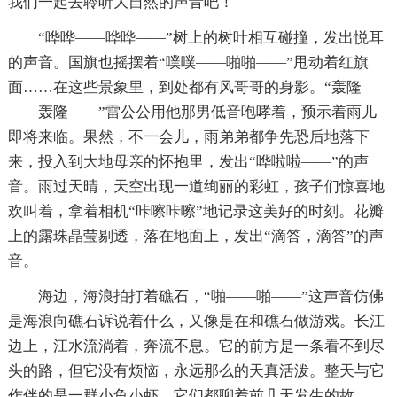
我们一起去聆听大自然的声音吧！
“哗哗——哗哗——”树上的树叶相互碰撞，发出悦耳
的声音。国旗也摇摆着“噗噗——啪啪——”甩动着红旗
面……在这些景象里，到处都有风哥哥的身影。“轰隆
——轰隆——”雷公公用他那男低音咆哮着，预示着雨儿
即将来临。果然，不一会儿，雨弟弟都争先恐后地落下
来，投入到大地母亲的怀抱里，发出“哗啦啦——”的声
音。雨过天晴，天空出现一道绚丽的彩虹，孩子们惊喜地
欢叫着，拿着相机“咔嚓咔嚓”地记录这美好的时刻。花瓣
上的露珠晶莹剔透，落在地面上，发出“滴答，滴答”的声
音。
海边，海浪拍打着礁石，“啪——啪——”这声音仿佛
是海浪向礁石诉说着什么，又像是在和礁石做游戏。长江
边上，江水流淌着，奔流不息。它的前方是一条看不到尽
头的路，但它没有烦恼，永远那么的天真活泼。整天与它
作伴的是一群小鱼小虾，它们都聊着前几天发生的故