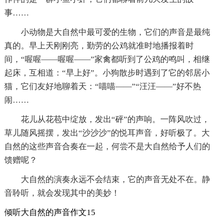
事……
小动物是大自然中最可爱的生物，它们的声音是最纯
真的。早上天刚刚亮，勤劳的公鸡就准时地播报着时
间，“喔喔——喔喔——”家禽都听到了公鸡的鸣叫，相继
起床，互相道：“早上好”。小狗散步时遇到了它的邻居小
猫，它们友好地聊着天：“喵喵——”“汪汪——”好不热
闹……
花儿从花苞中绽放，发出“砰”的声响。一阵风吹过，
草儿随风摇摆，发出“沙沙沙”的悦耳声音，好听极了。大
自然的这些声音合奏在一起，何尝不是大自然给予人们的
馈赠呢？
大自然的演奏永远不会结束，它的声音无处不在。静
音聆听，就会发现其中的美妙！
倾听大自然的声音作文15