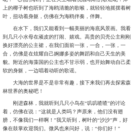
上的椰子树也听到了海鸥清脆的歌喉，就轻轻地摇摆着树
叶，扭动着身躯，仿佛在为海鸥伴奏，伴舞。
在水下，我们又能看到一幅美丽的海底风景画。我看
到几只小水母在顽皮的打闹、嬉戏。高贵的贝壳公主刚刚
换好漂亮的公主裙，在我们面前一张，一合，一张，一
合，仿佛是在炫耀自己婀娜多姿的舞蹈和自己天生的美
貌。附近的海藻国的公主也不甘示弱，也开始舞动自己柔
软的身躯，一边唱着动听的歌谣。
大海的世界是不是非常有趣，接下来我们再去探索森
林世界的奥秘吧！
刚进森林，我就听到几只小鸟在“叽叽喳喳”的讨论
着，仿佛在说：“这就是人类吗？声原来，他们没有翅
膀，不像我们一样啊！”我又听到，树叶的“沙沙”声，好
像在鼓掌欢迎我们。微风也来问好，说：“你们好！”