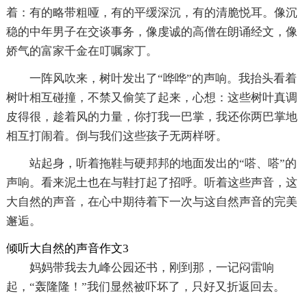
着：有的略带粗哑，有的平缓深沉，有的清脆悦耳。像沉
稳的中年男子在交谈事务，像虔诚的高僧在朗诵经文，像
娇气的富家千金在叮嘱家丁。
一阵风吹来，树叶发出了“哗哗”的声响。我抬头看着
树叶相互碰撞，不禁又偷笑了起来，心想：这些树叶真调
皮得很，趁着风的力量，你打我一巴掌，我还你两巴掌地
相互打闹着。倒与我们这些孩子无两样呀。
站起身，听着拖鞋与硬邦邦的地面发出的“嗒、嗒”的
声响。看来泥土也在与鞋打起了招呼。听着这些声音，这
大自然的声音，在心中期待着下一次与这自然声音的完美
邂逅。
倾听大自然的声音作文3
妈妈带我去九峰公园还书，刚到那，一记闷雷响
起，“轰隆隆！”我们显然被吓坏了，只好又折返回去。