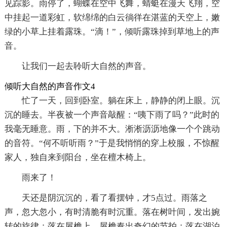
见踪影。雨停了，蝴蝶在空中飞舞，蜻蜓在漫天飞翔，空
中挂起一道彩虹，软绵绵的白云徜徉在湛蓝的天空上，嫩
绿的小草上挂着露珠。“滴！”，倾听露珠掉到草地上的声
音。
让我们一起去聆听大自然的声音。
倾听大自然的声音作文4
忙了一天，回到卧室。躺在床上，静静的闭上眼。沉
沉的睡去。半夜被一个声音敲醒：“咦下雨了吗？”此时的
我毫无睡意。雨，下的并不大。淅淅沥沥地像一个个跳动
的音符。“何不听听雨？”于是我悄悄的穿上校服，不惊醒
家人，独自来到阳台，坐在檀木椅上。
雨来了！
天还是阴沉沉的，看了看摆钟，才5点过。雨落之
声，忽大忽小，有时清脆有时沉重。落在树叶间，发出婉
转的旋律；落在屋檐上，屋檐奏出奇幻的节拍；落在湖泊