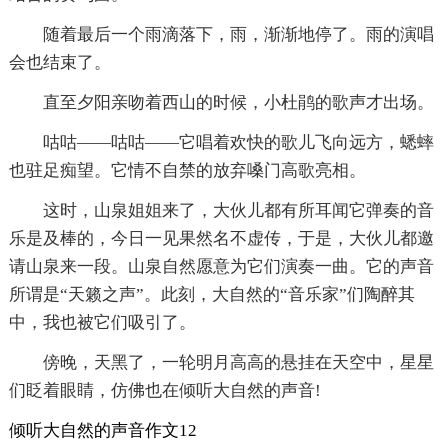
随着最后一个雨滴落下，雨，渐渐地停了。雨的演唱
会也结束了。
直至夕阳亲吻着西山的时候，小杜鹃的歌声才出场。
咕咕——咕咕——它唱着欢快的歌儿飞向远方，蟋蟀
也驻足痴望。它情不自禁的放弃嗓门高歌亮相。
这时，山泉姐姐来了，大伙儿都有所耳闻它弹奏的音
乐是及棒的，今日一见果然名不虚传，于是，大伙儿都邀
请山泉来一段。山泉自然愿意为它们演奏一曲。它的声音
所谓是“天籁之声”。此刻，大自然的“音乐家”们陶醉其
中，我也被它们吸引了。
傍晚，天黑了，一轮明月高高的悬挂在天空中，星星
们眨着眼睛，仿佛也在倾听大自然的声音!
倾听大自然的声音作文12