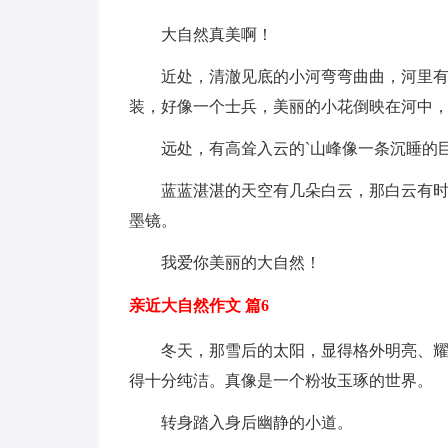
大自然真美啊！
近处，清澈见底的小河弯弯曲曲，河里
装，好像一个士兵，美丽的小花倒映在河中
远处，有高耸入云的`山峰像一条沉睡的
蓝蓝湛湛的天空有几朵白云，那白云有
墨镜。
我爱你美丽的大自然！
亲近大自然作文 篇6
冬天，那雪后的太阳，显得格外明亮、耀
得十分纯洁。真像是一个粉妆玉琢的世界。
转身踏入身后幽静的小道。