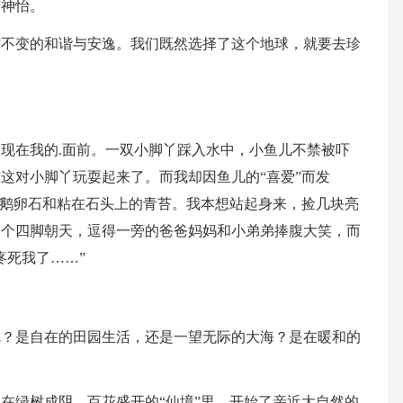
旷神怡。
古不变的和谐与安逸。我们既然选择了这个地球，就要去珍
现在我的.面前。一双小脚丫踩入水中，小鱼儿不禁被吓
这对小脚丫玩耍起来了。而我却因鱼儿的“喜爱”而发
的鹅卵石和粘在石头上的青苔。我本想站起身来，捡几块亮
了个四脚朝天，逗得一旁的爸爸妈妈和小弟弟捧腹大笑，而
疼死我了……”
呢？是自在的田园生活，还是一望无际的大海？是在暖和的
在绿树成阴，百花盛开的“仙境”里，开始了亲近大自然的