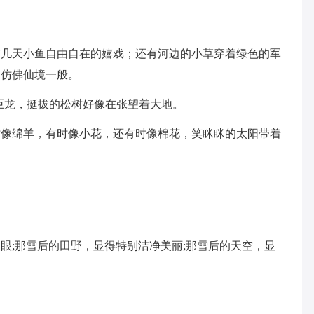
有几天小鱼自由自在的嬉戏；还有河边的小草穿着绿色的军
，仿佛仙境一般。
巨龙，挺拔的松树好像在张望着大地。
时像绵羊，有时像小花，还有时像棉花，笑眯眯的太阳带着
眼;那雪后的田野，显得特别洁净美丽;那雪后的天空，显