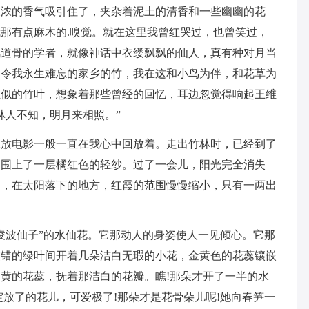
浓浓的香气吸引住了，夹杂着泥土的清香和一些幽幽的花
那有点麻木的.嗅觉。就在这里我曾红哭过，也曾笑过，
风道骨的学者，就像神话中衣缕飘飘的仙人，真有种对月当
那令我永生难忘的家乡的竹，我在这和小鸟为伴，和花草为
玉似的竹叶，想象着那些曾经的回忆，耳边忽觉得响起王维
林人不知，明月来相照。”
像放电影一般一直在我心中回放着。走出竹林时，已经到了
阳围上了一层橘红色的轻纱。过了一会儿，阳光完全消失
了，在太阳落下的地方，红霞的范围慢慢缩小，只有一两出
凌波仙子”的水仙花。它那动人的身姿使人一见倾心。它那
交错的绿叶间开着几朵洁白无瑕的小花，金黄色的花蕊镶嵌
黄的花蕊，抚着那洁白的花瓣。瞧!那朵才开了一半的水
绽放了的花儿，可爱极了!那朵才是花骨朵儿呢!她向春笋一