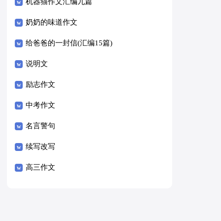
8篇）
机器猫作文汇编九篇
奶奶的味道作文
给爸爸的一封信(汇编15篇)
说明文
励志作文
中考作文
名言警句
续写改写
高三作文