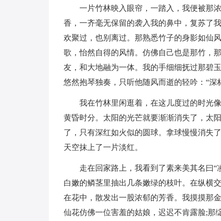
一片竹林映入眼帘，一踏入，我便被那
香，一齐毫无保留的袭入我的鼻中，复苏了我
欢聚过，也别离过。那熟悉竹子的身影如仙
歌，怡然自得的风情。仿佛自己也是那竹，
友，和大地融为一体。我的手细细抚过那碧
悠然抱琴独奏，只听他随风而逝的轻吟：“深
我在竹林里闲逛着，在这儿度过的时光
黄昏时分。太阳的光芒就要渐渐消失了，太
了，只有深红如火似的圆球。拿球慢慢消失
天空抹上了一片淡红。
走在回家路上，我看到了素来美其名曰“
白嫩的鳞茎里抽出几条嫩绿的枝叶。在纵横
在花中，散发出一股浓郁的芳香。我摸摸那金
仙花仿佛一位害羞的姑娘，迟迟不肯露脸;那