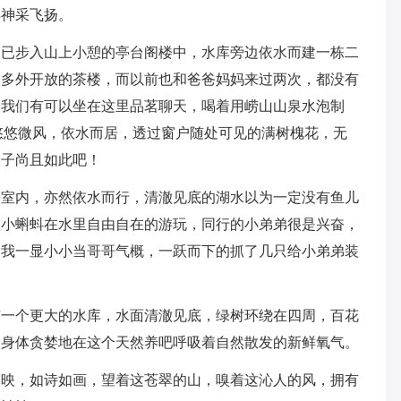
得神采飞扬。
间已步入山上小憩的亭台阁楼中，水库旁边依水而建一栋二
不多外开放的茶楼，而以前也和爸爸妈妈来过两次，都没有
，我们有可以坐在这里品茗聊天，喝着用崂山山泉水泡制
悠悠微风，依水而居，透过窗户随处可见的满树槐花，无
日子尚且如此吧！
居室内，亦然依水而行，清澈见底的湖水以为一定没有鱼儿
的小蝌蚪在水里自由自在的游玩，同行的小弟弟很是兴奋，
是我一显小小当哥哥气概，一跃而下的抓了几只给小弟弟装
有一个更大的水库，水面清澈见底，绿树环绕在四周，百花
，身体贪婪地在这个天然养吧呼吸着自然散发的新鲜氧气。
辉映，如诗如画，望着这苍翠的山，嗅着这沁人的风，拥有