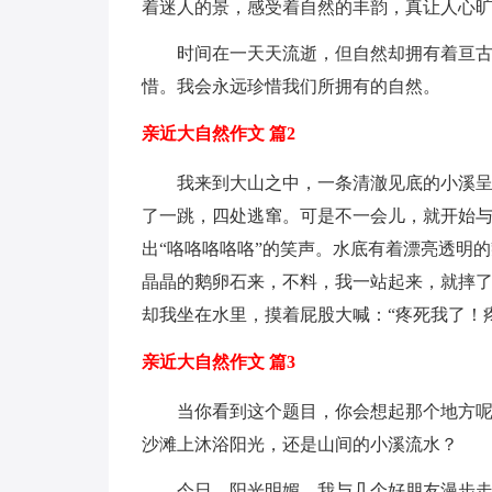
着迷人的景，感受着自然的丰韵，真让人心
时间在一天天流逝，但自然却拥有着亘
惜。我会永远珍惜我们所拥有的自然。
亲近大自然作文 篇2
我来到大山之中，一条清澈见底的小溪呈
了一跳，四处逃窜。可是不一会儿，就开始与
出“咯咯咯咯咯”的笑声。水底有着漂亮透明
晶晶的鹅卵石来，不料，我一站起来，就摔
却我坐在水里，摸着屁股大喊：“疼死我了！
亲近大自然作文 篇3
当你看到这个题目，你会想起那个地方
沙滩上沐浴阳光，还是山间的小溪流水？
今日，阳光明媚。我与几个好朋友漫步走