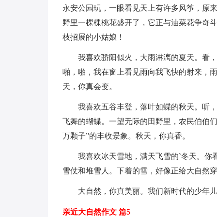
永安公园玩，一眼看见天上有许多风筝，原
野里一棵棵桃花盛开了，它正与油菜花争奇
枝招展的小姑娘！
我喜欢骄阳似火，大雨淋漓的夏天。看
啪，啪，我在窗上看见雨向我飞快的射来，
天，你真会变。
我喜欢五谷丰登，落叶如蝶的秋天。听
飞舞的蝴蝶。一望无际的田野里，农民伯伯们
万颗子”的丰收景象。秋天，你真香。
我喜欢冰天雪地，满天飞雪的`冬天。你
雪仗和堆雪人。下着的雪，好像正给大自然
大自然，你真美丽。我们新时代的少年
亲近大自然作文 篇5