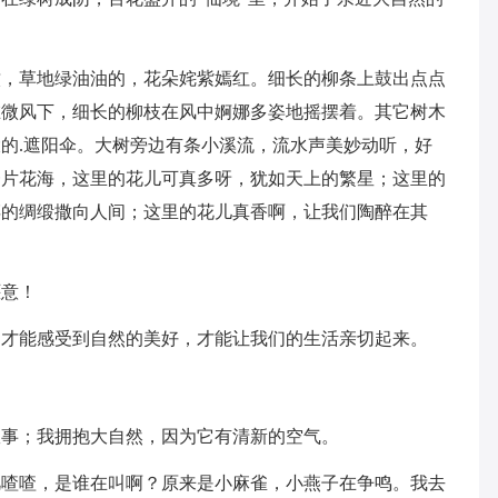
澈，草地绿油油的，花朵姹紫嫣红。细长的柳条上鼓出点点
在微风下，细长的柳枝在风中婀娜多姿地摇摆着。其它树木
的.遮阳伞。大树旁边有条小溪流，流水声美妙动听，好
一片花海，这里的花儿可真多呀，犹如天上的繁星；这里的
碎的绸缎撒向人间；这里的花儿真香啊，让我们陶醉在其
惬意！
，才能感受到自然的美好，才能让我们的生活亲切起来。
故事；我拥抱大自然，因为它有清新的空气。
叽喳喳，是谁在叫啊？原来是小麻雀，小燕子在争鸣。我去