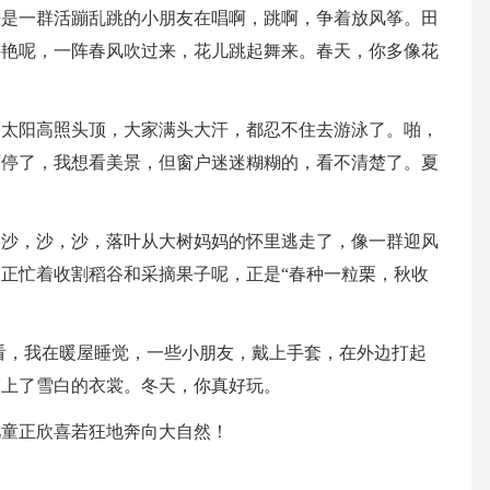
来是一群活蹦乱跳的小朋友在唱啊，跳啊，争着放风筝。田
斗艳呢，一阵春风吹过来，花儿跳起舞来。春天，你多像花
，太阳高照头顶，大家满头大汗，都忍不住去游泳了。啪，
雨停了，我想看美景，但窗户迷迷糊糊的，看不清楚了。夏
，沙，沙，沙，落叶从大树妈妈的怀里逃走了，像一群迎风
正忙着收割稻谷和采摘果子呢，正是“春种一粒栗，秋收
看，我在暖屋睡觉，一些小朋友，戴上手套，在外边打起
穿上了雪白的衣裳。冬天，你真好玩。
儿童正欣喜若狂地奔向大自然！