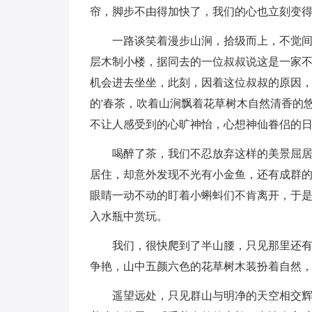
帘，脚步不由得加快了，我们的心也立刻变
一路谈笑着漫步山涧，拾级而上，不觉
层木制小楼，据同去的一位叔叔说这是一家
机会进去坐坐，此刻，因着这位叔叔的原因
的'春茶，吹着山涧飘着花草树木自然清香的
不让人感受到的心旷神怡，心想神仙眷侣的
喝醉了茶，我们不忍放弃这样的美景屈
居住，却意外发现不光有小金鱼，还有成群
眼睛一动不动的盯着小蝌蚪们不肯离开，于
入水瓶中赏玩。
我们，很快爬到了半山腰，只见那里还
争艳，山中五颜六色的花草树木装扮着自然
遥望远处，只见群山与明净的天空相交