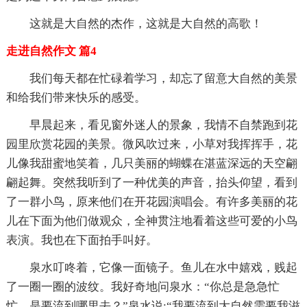
这就是大自然的杰作，这就是大自然的高歌！
走进自然作文 篇4
我们每天都在忙碌着学习，却忘了留意大自然的美景
和给我们带来快乐的感受。
早晨起来，看见窗外迷人的景象，我情不自禁跑到花
园里欣赏花园的美景。微风吹过来，小草对我挥挥手，花
儿像我甜蜜地笑着，几只美丽的蝴蝶在湛蓝深远的天空翩
翩起舞。突然我听到了一种优美的声音，抬头仰望，看到
了一群小鸟，原来他们在开花园演唱会。有许多美丽的花
儿在下面为他们做观众，全神贯注地看着这些可爱的小鸟
表演。我也在下面拍手叫好。
泉水叮咚着，它像一面镜子。鱼儿在水中嬉戏，贱起
了一圈一圈的波纹。我好奇地问泉水：“你总是急急忙
忙，是要流到哪里去？”泉水说:“我要流到大自然需要我滋