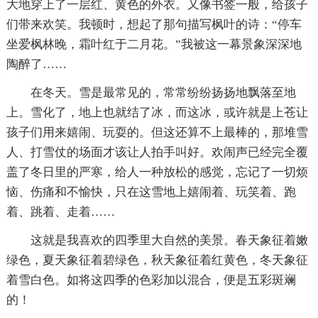
大地穿上了一层红、黄色的外衣。又像书签一般，给孩子
们带来欢笑。我顿时，想起了那句描写枫叶的诗：“停车
坐爱枫林晚，霜叶红于二月花。”我被这一幕景象深深地
陶醉了……
在冬天。雪是最常见的，常常纷纷扬扬地飘落至地
上。雪化了，地上也就结了冰，而这冰，或许就是上苍让
孩子们用来嬉闹、玩耍的。但这还算不上最棒的，那堆雪
人、打雪仗的场面才该让人拍手叫好。欢闹声已经完全覆
盖了冬日里的严寒，给人一种放松的感觉，忘记了一切烦
恼、伤痛和不愉快，只在这雪地上嬉闹着、玩笑着、跑
着、跳着、走着……
这就是我喜欢的四季里大自然的美景。春天象征着嫩
绿色，夏天象征着碧绿色，秋天象征着红黄色，冬天象征
着雪白色。如将这四季的色彩加以混合，便是五彩斑斓
的！