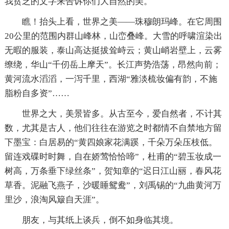
我贫乏的文字来告诉你们大自然的美。
瞧！抬头上看，世界之美——珠穆朗玛峰。在它周围
20公里的范围内群山峰林，山峦叠峰。大雪的呼啸渲染出
无暇的服装，泰山高达挺拔耸峙云；黄山峭岩壁上，云雾
缭绕，华山“千仞岳上摩天”。长江声势浩荡，昂然向前；
黄河流水滔滔，一泻千里，西湖“雅淡梳妆偏有韵，不施
脂粉自多资”……
世界之大，美景皆多。从古至今，爱自然者，不计其
数，尤其是古人，他们往往在游览之时都情不自禁地方留
下墨宝：白居易的“黄四娘家花满蹊，千朵万朵压枝低。
留连戏碟时时舞，自在娇莺恰恰啼”，杜甫的“碧玉妆成一
树高，万条垂下绿丝条”，贺知章的“迟日江山丽，春风花
草香。泥融飞燕子，沙暖睡鸳鸯”，刘禹锡的“九曲黄河万
里沙，浪淘风簸自天涯”。
朋友，与其纸上谈兵，倒不如身临其境。