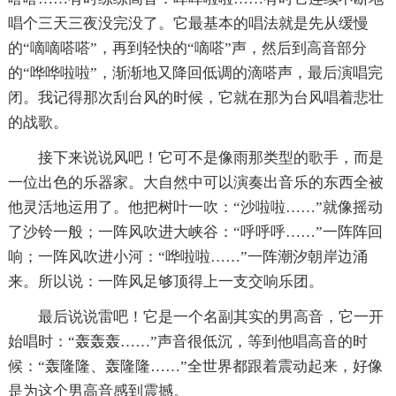
唱个三天三夜没完没了。它最基本的唱法就是先从缓慢
的“嘀嘀嗒嗒”，再到轻快的“嘀嗒”声，然后到高音部分
的“哗哗啦啦”，渐渐地又降回低调的滴嗒声，最后演唱完
闭。我记得那次刮台风的时候，它就在那为台风唱着悲壮
的战歌。
接下来说说风吧！它可不是像雨那类型的歌手，而是
一位出色的乐器家。大自然中可以演奏出音乐的东西全被
他灵活地运用了。他把树叶一吹：“沙啦啦……”就像摇动
了沙铃一般；一阵风吹进大峡谷：“呼呼呼……”一阵阵回
响；一阵风吹进小河：“哗啦啦……”一阵潮汐朝岸边涌
来。所以说：一阵风足够顶得上一支交响乐团。
最后说说雷吧！它是一个名副其实的男高音，它一开
始唱时：“轰轰轰……”声音很低沉，等到他唱高音的时
候：“轰隆隆、轰隆隆……”全世界都跟着震动起来，好像
是为这个男高音感到震撼。