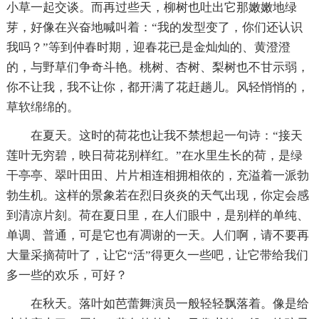
小草一起交谈。而再过些天，柳树也吐出它那嫩嫩地绿
芽，好像在兴奋地喊叫着：“我的发型变了，你们还认识
我吗？”等到仲春时期，迎春花已是金灿灿的、黄澄澄
的，与野草们争奇斗艳。桃树、杏树、梨树也不甘示弱，
你不让我，我不让你，都开满了花赶趟儿。风轻悄悄的，
草软绵绵的。
在夏天。这时的荷花也让我不禁想起一句诗：“接天
莲叶无穷碧，映日荷花别样红。”在水里生长的荷，是绿
干亭亭、翠叶田田、片片相连相拥相依的，充溢着一派勃
勃生机。这样的景象若在烈日炎炎的天气出现，你定会感
到清凉片刻。荷在夏日里，在人们眼中，是别样的单纯、
单调、普通，可是它也有凋谢的一天。人们啊，请不要再
大量采摘荷叶了，让它“活”得更久一些吧，让它带给我们
多一些的欢乐，可好？
在秋天。落叶如芭蕾舞演员一般轻轻飘落着。像是给