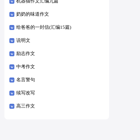
8篇）
机器猫作文汇编九篇
奶奶的味道作文
给爸爸的一封信(汇编15篇)
说明文
励志作文
中考作文
名言警句
续写改写
高三作文