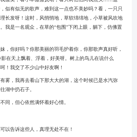
听，似有似无的歌声，难到这一点也不美妙吗？看，一只只
梳理长发呀！这时，风悄悄地，草软绵绵地，小草被风吹地
。我是一名观众，在草的“包围”下闭上眼，躺下，仿佛置
妹妹，你好吗？你那美丽的羽毛护着你，你那歌声真好听，
身影在天上飘着、浮着，好美呀。树上的鸟儿在说什么
呵呵！我交了不少山中好友啊！
，有雾，我再去看山下那大大的湖，这个时候已是水汽弥
子往湖中扔石子。
路不同，但心依然满怀着好心情。
就可以告诉这些人，真理无处不在！