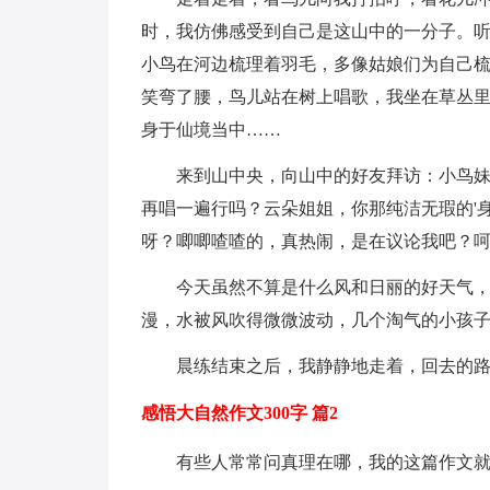
时，我仿佛感受到自己是这山中的一分子。
小鸟在河边梳理着羽毛，多像姑娘们为自己
笑弯了腰，鸟儿站在树上唱歌，我坐在草丛里
身于仙境当中……
来到山中央，向山中的好友拜访：小鸟
再唱一遍行吗？云朵姐姐，你那纯洁无瑕的'
呀？唧唧喳喳的，真热闹，是在议论我吧？
今天虽然不算是什么风和日丽的好天气
漫，水被风吹得微微波动，几个淘气的小孩
晨练结束之后，我静静地走着，回去的
感悟大自然作文300字 篇2
有些人常常问真理在哪，我的这篇作文