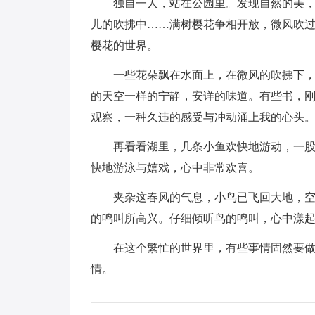
独自一人，站在公园里。发现自然的美
儿的吹拂中……满树樱花争相开放，微风吹
樱花的世界。
一些花朵飘在水面上，在微风的吹拂下，
的天空一样的宁静，安详的味道。有些书，
观察，一种久违的感受与冲动涌上我的心头
再看看湖里，几条小鱼欢快地游动，一
快地游泳与嬉戏，心中非常欢喜。
夹杂这春风的气息，小鸟已飞回大地，
的鸣叫所高兴。仔细倾听鸟的鸣叫，心中漾
在这个繁忙的世界里，有些事情固然要
情。