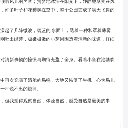
，倾听风儿的声音；贪婪地沐浴在阳光下，静静地享受在风
过，许多叶子和花瓣飘在空中，整个公园变成了满天飞舞的
漾起了几阵微波，碧蓝的'水面上，透着一种和罩着薄雾
刚刚吐出绿芽，极嫩极嫩的小芽周围透着清新的味道，仔细
。
股对清新事物的憧憬与期待充盈了全身。看着小鱼在池塘欢
空中再次充满了清脆的鸟鸣，大地又恢复了生机，心为鸟儿
起一种说不出的旋律。
做，但我觉得观察自然，体验自然，感受自然是最美的事