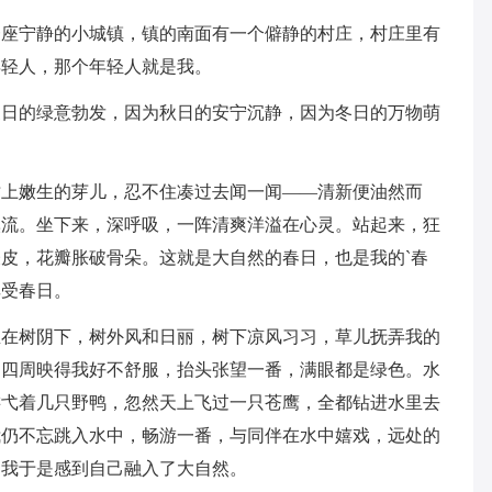
一座宁静的小城镇，镇的南面有一个僻静的村庄，村庄里有
年轻人，那个年轻人就是我。
夏日的绿意勃发，因为秋日的安宁沉静，因为冬日的万物萌
树上嫩生的芽儿，忍不住凑过去闻一闻——清新便油然而
溪流。坐下来，深呼吸，一阵清爽洋溢在心灵。站起来，狂
皮，花瓣胀破骨朵。这就是大自然的春日，也是我的`春
享受春日。
坐在树阴下，树外风和日丽，树下凉风习习，草儿抚弄我的
，四周映得我好不舒服，抬头张望一番，满眼都是绿色。水
游弋着几只野鸭，忽然天上飞过一只苍鹰，全都钻进水里去
我仍不忘跳入水中，畅游一番，与同伴在水中嬉戏，远处的
，我于是感到自己融入了大自然。