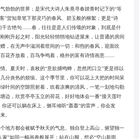
气勃勃的世界；是宋代大诗人朱熹寻春踏青时记下的“等
狂客”贺知章笔下那灵巧的春风、碧玉般的柳絮；更是“诗
”的千古绝句……春，往往是是人们传颂的对象，到底是什
阳刚刚升起之时，阳光轻轻悄悄地钻进屋来，让普通的房间
馈赠，在无声中滋润着世间的一切：和煦的春风，迎面吹
，百花齐放着，百鸟争鸣着，格外的富有诗情画意……
情。夏天时，袁枚的“意欲捕鸣蝉，忽然闭口立”更是得以
了几分炎热的烦恼。这个季节里，你可以花上大把的时间呆
过绿叶间的空隙照射着，吹着凉爽的清风，一笔一划地勾勒
塘边，欣赏亭亭玉立的荷花，好好地体会一番“接天莲叶
，你还可以躺在床上，侧耳倾听“轰轰”的雷声，你会发
起来。
每个地方都会被赋予秋天的气息。独自登上高山，俯望独一
人家”如同一幅画卷般展开；站在山脚，想必“空山新雨