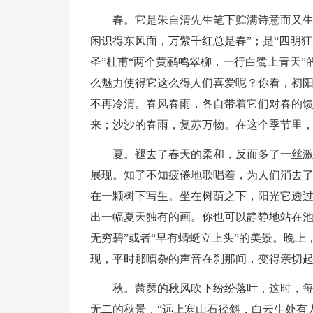
春。它是朱自清先生笔下贮满诗意而又生
闲识得东风面，万紫千红总是春”；是“四明
圣”杜甫“两个黄鹂鸣翠柳，一行白鹭上青天
么魅力使得它这么得人们喜爱呢？你看，初
不再冷清。春风春雨，各自带着它们对春的
来；沙沙的春雨，复苏万物。在这个季节里
夏。褪去了春天的柔和，反而多了一丝激
展现。知了不知疲倦地歌唱着，为人们消去
在一颗树下写生。坐在树荫之下，阳光它透
出一幅夏天独有的画。你也可以静静地站在池
无穷碧”或者“早有蜻蜓立上头”的美景。晚上
现，平时那嘈杂的声音在刹那间，变得亲切
秋。萧瑟的秋风吹下纷纷落叶，这时，
无二的秋景，“远上寒山石径斜，白云生处有