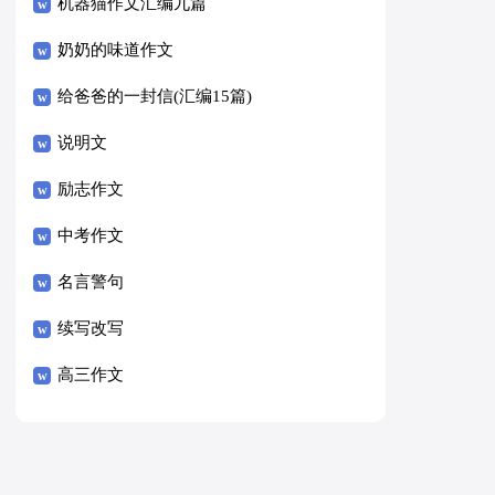
8篇）
机器猫作文汇编九篇
奶奶的味道作文
给爸爸的一封信(汇编15篇)
说明文
励志作文
中考作文
名言警句
续写改写
高三作文