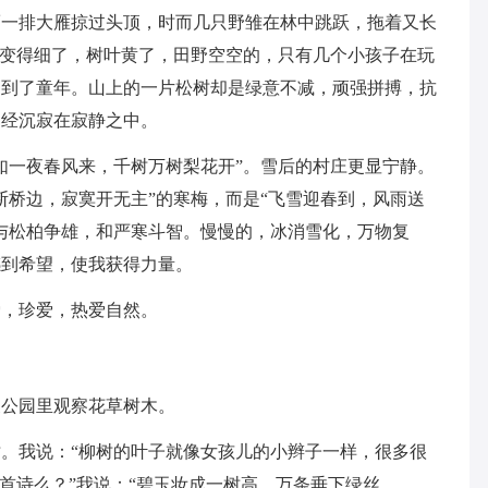
而一排大雁掠过头顶，时而几只野雏在林中跳跃，拖着又长
流变得细了，树叶黄了，田野空空的，只有几个小孩子在玩
回到了童年。山上的一片松树却是绿意不减，顽强拼搏，抗
已经沉寂在寂静之中。
如一夜春风来，千树万树梨花开”。雪后的村庄更显宁静。
断桥边，寂寞开无主”的寒梅，而是“飞雪迎春到，风雨送
与松柏争雄，和严寒斗智。慢慢的，冰消雪化，万物复
感到希望，使我获得力量。
爱，珍爱，热爱自然。
泉公园里观察花草树木。
。我说：“柳树的叶子就像女孩儿的小辫子一样，很多很
首诗么？”我说：“碧玉妆成一树高，万条垂下绿丝