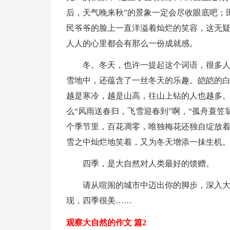
后，天气晚来秋”的景象一定会尽收眼底吧；
民爷爷的脸上一直洋溢着灿烂的笑容，这无
人人的心里都会有那么一份成就感。
冬。冬天，也许一提起这个词语，很多
雪地中，还蕴含了一丝冬天的乐趣。皑皑的白
越是寒冷，越是山高，往山上钻的人也越多
么“风雨送春归，飞雪迎春到”啊，“孤舟蓑
个季节里，百花凋零，唯独梅花还独自绽放着
雪之中灿烂地笑着，又为冬天增添一抹生机
四季，是大自然对人类最好的馈赠。
请从喧闹的城市中迈出你的脚步，深入
现，四季很美……
观察大自然的作文 篇2