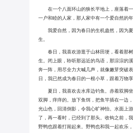
在一个八面环山的狭长平地上，座落着
一户和睦的人家，那人家中有一个爱自然的
我爱自然，因为春日的生机盎然，因为
生。
春日，我喜欢游逛于山林田埂，看着那
生。闭上眼，聆听那远近的鸟语，那淙淙的
奔一阵，用尽全力大喊几声，就像嫩芽突破表
日，我已然成为春日的一根小草，跟着万物
夏日，我喜欢去水库边钓鱼。赤着双脚
双脚，痒痒的。放下鱼饵，把鱼竿插在一边
光山色，回清倒影，令我心旷神怡。水面上
了，再一看时，已经到了那头。收钩之前，
野鸭也跟着打闹起来。野鸭也和我一起欢乐