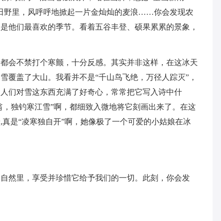
田野里，风呼呼地掀起一片金灿灿的麦浪……你会发现农
疑是他们最喜欢的季节。看着五谷丰登、硕果累累的景象，
人都会不禁打个寒颤，十分反感。其实并非这样，在这冰天
雪覆盖了大山。我看并不是“千山鸟飞绝，万径人踪灭”，
。人们对雪这东西充满了好奇心，常常把它写入诗中什
笠翁，独钓寒江雪”啊，都细致入微地将它刻画出来了。在这
,真是“凌寒独自开”啊，她像极了一个可爱的小姑娘在冰
。
大自然里，享受并珍惜它给予我们的一切。此刻，你会发