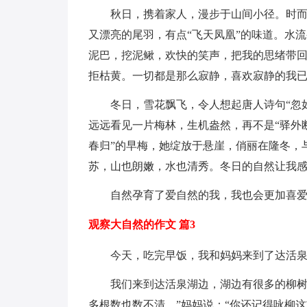
秋日，携着家人，漫步于山间小径。时
又漂亮的尾羽，有点“飞天凤凰”的味道。水
泥巴，挖泥鳅，欢快的笑声，把我的思绪带
拒枯黄。一切都是那么寂静，喜欢寂静的我
冬日，雪花飘飞，令人想起唐人诗句“忽
远远看见一片梅林，生机盎然，再不是“驿外
春归”的早梅，她绽放于悬崖，俏丽在隆冬，
苏，山也朗嫩，水也清秀。冬日的自然让我
自然孕育了爱自然的我，我也会更加喜
观察大自然的作文 篇3
今天，吃完早饭，我和妈妈来到了达活
我们来到达活泉湖边，湖边有很多的柳树
多根数也数不清。”妈妈说：“你还记得咏柳这