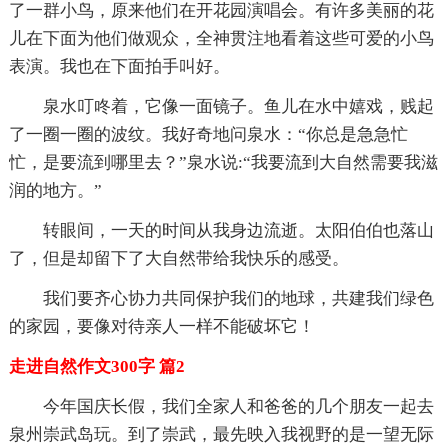
了一群小鸟，原来他们在开花园演唱会。有许多美丽的花
儿在下面为他们做观众，全神贯注地看着这些可爱的小鸟
表演。我也在下面拍手叫好。
泉水叮咚着，它像一面镜子。鱼儿在水中嬉戏，贱起
了一圈一圈的波纹。我好奇地问泉水：“你总是急急忙
忙，是要流到哪里去？”泉水说:“我要流到大自然需要我滋
润的地方。”
转眼间，一天的时间从我身边流逝。太阳伯伯也落山
了，但是却留下了大自然带给我快乐的感受。
我们要齐心协力共同保护我们的地球，共建我们绿色
的家园，要像对待亲人一样不能破坏它！
走进自然作文300字 篇2
今年国庆长假，我们全家人和爸爸的几个朋友一起去
泉州崇武岛玩。到了崇武，最先映入我视野的是一望无际