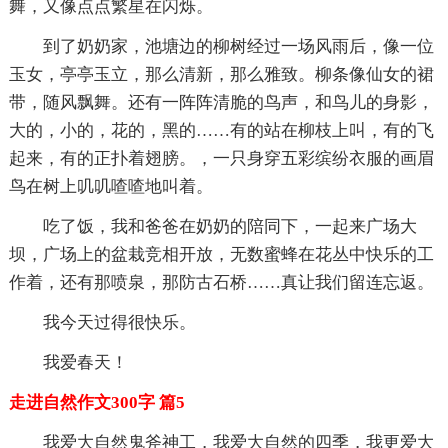
舞，又像点点繁星在闪烁。
到了奶奶家，池塘边的柳树经过一场风雨后，像一位
玉女，亭亭玉立，那么清新，那么雅致。柳条像仙女的裙
带，随风飘舞。还有一阵阵清脆的鸟声，和鸟儿的身影，
大的，小的，花的，黑的……有的站在柳枝上叫，有的飞
起来，有的正扑着翅膀。，一只身穿五彩缤纷衣服的画眉
鸟在树上叽叽喳喳地叫着。
吃了饭，我和爸爸在奶奶的陪同下，一起来广场大
坝，广场上的盆栽竞相开放，无数蜜蜂在花丛中快乐的工
作着，还有那喷泉，那防古石桥……真让我们留连忘返。
我今天过得很快乐。
我爱春天！
走进自然作文300字 篇5
我爱大自然鬼斧神工，我爱大自然的四季，我更爱大