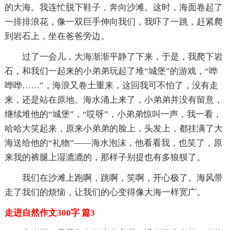
的大海。我连忙脱下鞋子，奔向沙滩。这时，海面卷起了
一排排浪花，像一双巨手伸向我们，我吓了一跳，赶紧爬
到岩石上，坐在爸爸旁边。
过了一会儿，大海渐渐平静了下来，于是，我爬下岩
石，和我们一起来的小弟弟玩起了堆“城堡”的游戏，“哗
哗哗……”，海浪又卷土重来，这回我可不怕了，没有走
来，还是站在原地。海水涌上来了，小弟弟并没有留意，
继续堆他的“城堡”，“哎呀”，小弟弟惊叫一声，我一看，
哈哈大笑起来，原来小弟弟的脸上，头发上，都挂满了大
海送给他的“礼物”——海水泡沫，他看看我，也笑了，原
来我的裤腿上湿漉漉的，那样子别提也有多狼狈了。
我们在沙滩上跑啊，跳啊，笑啊，开心极了。海风带
走了我们的烦恼，让我们的心变得像大海一样宽广。
走进自然作文300字 篇3