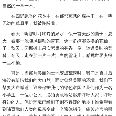
自然的一草一木。
在四野飘香的花丛中；在郁郁葱葱的森林里；在一望
无边的草原里；我被陶醉着。
春天，听那叮叮咚咚的泉水，似一首美妙的曲子；夏
天，看那一池随风摆动的荷花，像一群婀娜多姿的花仙
子；秋天，闻那树上果实累累的芬香，像一道道美味的菜
肴；冬天，走在那一片一片洁白的雪花上，感觉世界变得
一尘不染。
可是，当那片美丽的土地变成荒漠时，我们是否才后
悔没有珍惜我们的大自然！面对曾经美丽的环境，我们不
禁要大声喊道：谁来保护我们的绿色家园？我们作为一名
小学生，一位小公民，必须勇敢地站起来呼吁大家，呼吁
身边的人。保护环境已经到了刻不容缓的地步！谁希望看
到哺育我们人类的母亲变成一个遍体鳞伤、痛苦难言的黑