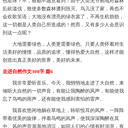
色星球？不，谁都不愿意看到！由于人类无节制地对森林
乱砍滥伐，致使多数森林遭到毁灭。鸟儿没了家，再也不
会欢歌笑语；大地没有漂亮的绿衣裳了，不再生机勃勃，
这一切都是人类自己所造成的！然而，又有多少人会意识
到这一点呢？
大地需要绿色，人类更需要绿色。只要人类怀着对生
活美好的憧憬，品质的追求，懂得热爱大自然，这样才能
创造出真正美好的世界，美好的未来。
走进自然作文300字 篇6
我非常爱听音乐。今天，我悄悄地走进了大自然，来
倾听大自然的一切声音，有能让我陶醉的风声，有能使我
忘了鸟鸣的雨声，还有能使我感到害怕的雷声。
我喜欢悠闲地躺在草地上，聆听悦耳的风声，一阵阵
带着优美的旋律，伴着鸟鸣的风声，使我深深陶醉在其
中。风的声音渐渐地消沉，如同人们的心情有时澎湃，有