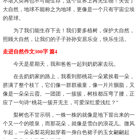
不堪人类再也不可能生存，这个世界上再无生物！失去了
大自然，地球不能称之为地球，更像是一个只有宇宙尘埃
的星球。
为了我们能生存下去！我们要多植树，保护大自然，
照顾大自然，让我们的子子孙孙安居乐业，快乐生活。
走进自然作文300字 篇4
今天是星期天，我和爸爸一起到奶奶家去玩。
在去奶奶家的路上，我看到那桃花一朵紧挨着一朵，
挤满了整个枝丫，它们像一群群顽童，像一片片胭脂，又
像是一朵朵云霞。一团团，一簇簇，树枝都压弯了腰，正
应了一句诗“桃花一簇开无主，可爱深红爱浅红？”
梨树也不甘示弱，一株一株的就像是地下冒出来的一
个又一个的喷泉，而那花朵，就像是雪白的浪花儿。微风
乍起，一朵朵梨花宛如穿着一身白色裙子的玉女翩翩起