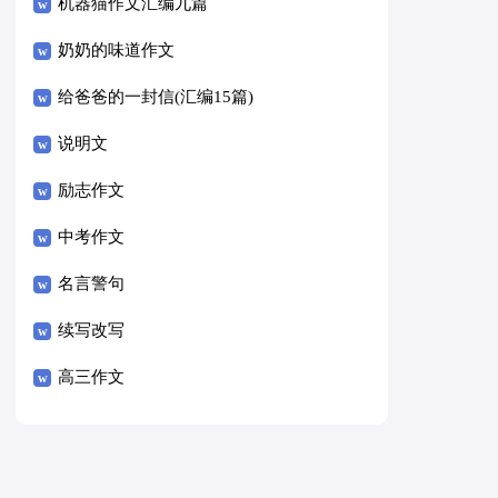
8篇）
机器猫作文汇编九篇
奶奶的味道作文
给爸爸的一封信(汇编15篇)
说明文
励志作文
中考作文
名言警句
续写改写
高三作文