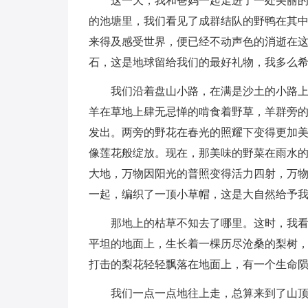
这一天，我和爸妈一起走进了一处美丽的
的池塘里，我们看见了成群结队的野鸭在其
来得及感受世界，便已经不动声色的消逝在
石，这是地球留给我们的最好礼物，我多么
我们沿着盘山小路，在满是沙土的小路
羊在草地上肆无忌惮的啃食着野草，羊群旁
发出。两旁的野花在春光的照耀下变得更加
像莲花般绽放。现在，那美味的野菜在雨水
大地，万物因阳光的普照变得活力四射，万
一起，编织了一顶小草帽，这是大自然给予
那地上的枯草不知去了哪里。这时，我
平坦的地面上，生长着一棵历尽沧桑的梨树
打击的梨花轻轻飘落在地面上，有一个生命
我们一点一点地往上走，总算来到了山