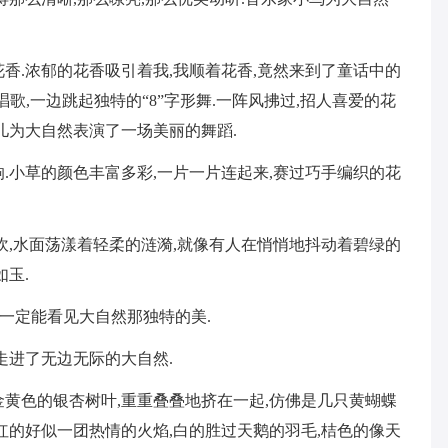
香.浓郁的花香吸引着我,我顺着花香,竟然来到了童话中的
歌,一边跳起独特的“8”字形舞.一阵风拂过,招人喜爱的花
儿为大自然表演了一场美丽的舞蹈.
.小草的颜色丰富多彩,一片一片连起来,赛过巧手编织的花
吹,水面荡漾着轻柔的涟漪,就像有人在悄悄地抖动着碧绿的
玉.
,一定能看见大自然那独特的美.
走进了无边无际的大自然.
金黄色的银杏树叶,重重叠叠地挤在一起,仿佛是几只黄蝴蝶
红的好似一团热情的火焰,白的胜过天鹅的羽毛,桔色的像天