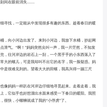
顷刻间在眼前消失……
仔细寻找，一定能从中发现很多有趣的东西。趁着春日的暖
水桶，向小河边出发了。来到小河边，我放下水桶，抄起网
点泄气。“啊！”妈妈突然尖叫一声，我一片茫然，不知发
网兜，往河岸边的岩石上一刮，一个黑乎乎的小东西落入了
非常大的螺儿，可是我却叫不出它的名字，我一脸疑惑。妈
活中是很难见到的。望着大大的田螺，我高兴得一蹦三尺
我也像妈妈一样趴在河岸边仔细地寻觅起来。走着走着，我
头上，它似乎也好想溜出水面来感受一下春日的暖阳。我照
，很快，小螺蛳就成了我的“小俘虏”了。