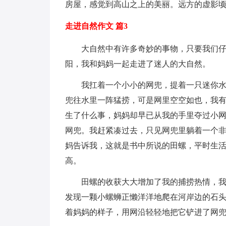
房屋，感觉到高山之上的美丽。远方的虚影
走进自然作文 篇3
大自然中有许多奇妙的事物，只要我们
阳，我和妈妈一起走进了迷人的大自然。
我扛着一个小小的网兜，提着一只迷你
兜往水里一阵猛捞，可是网里空空如也，我有
生了什么事，妈妈却早已从我的手里夺过小
网兜。我赶紧凑过去，只见网兜里躺着一个
妈告诉我，这就是书中所说的田螺，平时生
高。
田螺的收获大大增加了我的捕捞热情，
发现一颗小螺蛳正懒洋洋地爬在河岸边的石
着妈妈的样子，用网沿轻轻地把它铲进了网兜