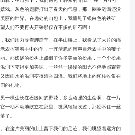
山林，在山脚下，我们遇见了朴素的`村民，在一片小小
中嬉戏。灰色的翅膀打出了春天的气息，那一圈圈涟漪还没
这美丽的世界。在远处的山包上，我望见了银白色的铁矿
希望人们不要再去开采那仅存不多的矿石啊！
上，我们用力等着脚踏车。在半山腰上，我看见了大片的绵
的老农挥舞着手中的羊，一阵清脆的鞭声自老农手中的鞭子
美丽。那妖娆的松树上点缀了许多美丽的松果，一个个松果
的滋润下变得更加美味，一丝丝一缕缕的阳光不停地照耀着
物又因雨水的滋润变得清香四溢。我们将地上的柳枝收集在
我们的礼物。
看见一棵生长在石缝间的野花，多么顽强的生命啊！在一片
，它一动不动地屹立在那里。微风轻轻吹过，那经不住一丝
陨落了。
顶。在这片美丽的山上留下我们的足迹，我们眺望着远方的