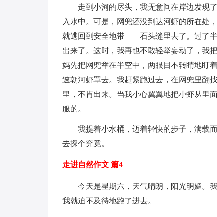
走到小河的尽头，我无意间在岸边发现
入水中。可是，网兜还没到达河虾的所在处
就逃回到安全地带——石头缝里去了。过了
出来了。这时，我再也不敢轻举妄动了，我
妈先把网兜举在半空中，两眼目不转睛地盯
速朝河虾罩去。我赶紧跑过去，在网兜里翻
里，不肯出来。当我小心翼翼地把小虾从里
服的。
我提着小水桶，迈着轻快的步子，满载
去探个究竟。
走进自然作文 篇4
今天是星期六，天气晴朗，阳光明媚。我
我就迫不及待地跑了进去。