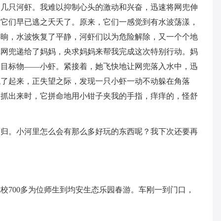
了几只河虾。我难以抑制心头的激动和兴奋，迅速将网兜伸
，它们早已逃之夭夭了。原来，它们一感觉到有水波荡漾，
半晌，水波恢复了平静，河虾们以为危险解除，又一个个地
把网兜递给了妈妈，央求妈妈来帮我完成这次特别行动。妈
着目标物——小虾。紧接着，她飞快地让网兜落入水中，迅
找了起来，正失望之际，发现一只小虾一动不动躲在角落
面抓出来时，它拼命地用小钳子夹我的手指，痒痒的，怪舒
而归。小河里怎么会有那么多好玩的东西呢？我下次还要再
校700多为位师生到均安生态乐园春游。车刚一到门口，