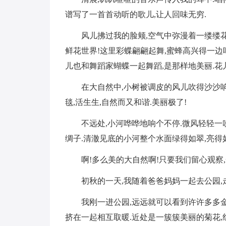
谱写了一首首动听的歌儿,让人回味无穷.
风儿拂过我的脸颊,空气中弥漫着一缕缕花
鲜花世界!这里彩蝶翩翩起舞,蜜蜂高兴得一边唱
儿也和舞蹈家蝴蝶一起舞蹈,是那样地美丽.花
在大自然中,小树被调皮的风儿吹得沙沙响
毯,活生生,自然而又和谐.美丽极了!
不远处,小河哗哗地响个不停.微风轻轻一
绸子.清澈见底的小河整个水面绿得如翠,亮得如
啊!多么美的大自然啊!只要我们留心观察
初秋的一天,我随着爸爸妈妈一起去公园,
我刚一进公园,远远就可以看到许许多多
挤在一起相互取暖.近处是一簇簇美丽的菊花,