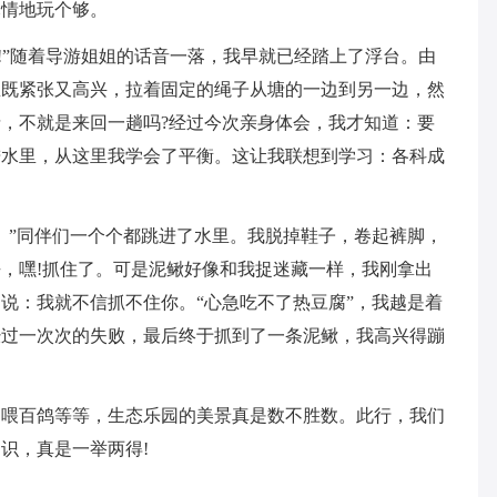
尽情地玩个够。
啦!”随着导游姐姐的话音一落，我早就已经踏上了浮台。由
里既紧张又高兴，拉着固定的绳子从塘的一边到另一边，然
，不就是来回一趟吗?经过今次亲身体会，我才知道：要
进水里，从这里我学会了平衡。这让我联想到学习：各科成
。”同伴们一个个都跳进了水里。我脱掉鞋子，卷起裤脚，
，嘿!抓住了。可是泥鳅好像和我捉迷藏一样，我刚拿出
说：我就不信抓不住你。“心急吃不了热豆腐”，我越是着
经过一次次的失败，最后终于抓到了一条泥鳅，我高兴得蹦
、喂百鸽等等，生态乐园的美景真是数不胜数。此行，我们
识，真是一举两得!
抱。