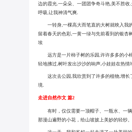
边的霞光.一朵朵、一团团争奇斗艳,美不胜收
呼吸,让我神清气爽.
一转身,一棵高大而笔直的大树就映入我
留着春天的色彩,一黄一绿与先前看到的银杏
埃
远方是一片柿子树的乐园,许许多多的小
轻地拂过,树叶发出沙沙的响声,小娃娃在热情
这次去公园,我欣赏到了许多的植物,增长
境.
走进自然作文 篇2
有时，仅仅需要一顶帽子、一瓶水、一
那漫山遍野的小花，给山坡披上美妙的轻纱