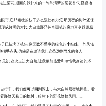
.走进菊花,迎面向我扑来的一阵阵清新的菊花香气,轻轻地
的眼帘,它那粗壮的枝干多么强壮有力;它那茂密的树叶还保
树形成鲜明的对比.大自然那只神奇画笔的魔力真令我佩服
柿子已挂满了枝头,像无数不懂事的绿色的小娃娃.一阵风轻
地招手点头,仿佛是在邀请我们这些远到而来的客人.
了见识.这次走进大自然,让我更加热爱和珍惜我身边的环
辆自行车，我们便可以回到深山，与大自然紧密地拥抱。看
。看那遮天蔽日的槐树，给树下的野花遮挡风雨……