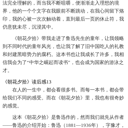
法完全理解的，而当我不断咀嚼，便渐渐走入理想的境
界，他的一个个文字在我眼前不断跳动，在我心间留下烙
印，我的心被一次次触动着，直到最后一页的休止符，我
仍意犹未尽，沉浸其中。
《朝花夕拾》带我走进了鲁迅先生的童年，让我领略
到不同时代的童年风光，也让我了解了旧中国吃人的礼教
和封建黑暗势力的腐朽。这本书也让我成长了许多，我相
信我会为了“中华之崛起而读书”，也会成为国家的游泳之
才。
《朝花夕拾》读后感13
在人的一生中，都会看很多书。而每一本书，都会带
给我们不同的感受。而在《朝花夕拾》里，我也有很奇妙
的感觉。
这本《朝花夕拾》是鲁迅作的，然而我们就先从作者
——鲁迅的介绍开始：鲁迅（1881—1936年），字豫才，