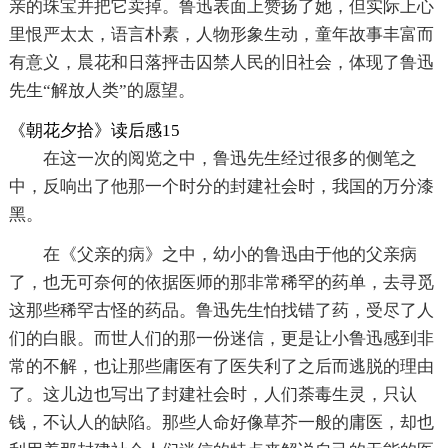
亲的珠宝并把它卖掉。鲁迅表面上赞扬了她，但实际上心
里恨严太太，语言朴素，人物形象生动，童年故事丰富而
有意义，晨花和日落抨击囚禁人民的旧社会，体现了鲁迅
先生“解放人类”的愿望。
《朝花夕拾》读后感15
在这一次的阅览之中，鲁迅先生经过很多的侧笔之
中，反响出了他那一个时分的封建社会时，我国的万分漆
黑。
在《父亲的病》之中，幼小的鲁迅由于他的父亲病
了，也无可奈何的依据医师的那非常稀罕的药单，去寻觅
这那些稀罕古怪的药品。鲁迅先生怕找错了药，受尽了人
们的白眼。而世人们的那一份迷信，更是让小鲁迅感到非
常的不解，也让那些庸医有了医失利了之后而逃脱的理由
了。这儿边也写出了封建社会时，人们荼毒生灵，只认
钱，不认人的缺陷。那些人命好像草芥一般的庸医，却也