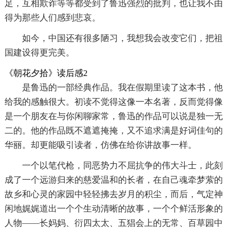
足，互相欺诈等等都受到了鲁迅强烈的批判，也让我不由
得为那些人们感到悲哀。
如今，中国还有很多陋习，我想我会改变它们，把祖
国建设得更完美。
《朝花夕拾》读后感2
是鲁迅的一部经典作品。我在假期里读了这本书，他
给我的感触很大。初读不觉得这像一本名著，反而觉得像
是一个朋友在与你闲聊家常，鲁迅的作品可以说是独一无
二的。他的作品既不遮遮掩掩，又不追求满是好词佳句的
华丽。却更能吸引读者，仿佛在给你讲故事一样。
一个以笔代枪，同恶势力不屈抗争的伟大斗士，此刻
成了一个远游归来的慈爱温和的长者，在自己魂牵梦萦的
故乡和心灵的家园中轻轻拂去岁月的积尘，而后，气定神
闲地娓娓道出一个个生动清晰的故事，一个个鲜活形象的
人物——长妈妈、衍四太太、五猖会上的无常、百草园中