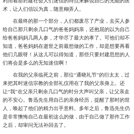
利用着那封建社会人们迷信的特点来解说自己的无能的医
术，让人们信以为真，随意糊弄人。
在最终的那一个部分，人们都废尽了产业，去买人参
给自己那只剩余几口气的爸爸妈妈亲，还抱屈的以为自己
给爸爸妈妈几两人参，才华尽了最大的孝了。可他们却不
知道，爸爸妈妈在逝世之前最想做的工作，却是想要再看
他们几眼呀！从这儿可以得知道，那些只要封建思想的人
们将会是多么的无知迷信啊！
在我的父亲临死之前，那位“通晓礼节”的衍太太，过
来把其时迷信宗教的全部礼仪用在了我的父亲身上。还
让“我”在父亲只剩余几口气的时分大声叫父亲，让父亲走
的不安心。鲁迅先生用自己的亲身经历，提醒了那时的世
人，唤起了他们的精力出乎意料。多年之后，鲁迅先生仍
是非常懊悔自己在最初这么的做，由于自己做了那件工作
之后，却审问无法补回去了。