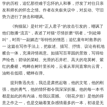
学的历程，追忆那些难于忘怀的人和事，抒发了对往日亲
友和师长的怀念之情。作者在夹叙夹议中，对反动、守旧
势力进行了挟击和嘲讽。
《狗猫鼠》是针对“正人君子”的攻击引发的，嘲讽了
他们散播“流言”，表述了对猫“尽情折磨”弱者，“到处嗥
叫”，时而“一副媚态”等特性的憎恶；追忆童年时救养的
一 这篇在写作手法上，把叙述、描写、抒情、议论有机地
糅合一体，充满诗情画意。如描写百草园的景致，写得绘
声绘色：碧绿的菜畦、光滑的石井栏、高大的皂荚树、紫
红的桑椹，鸣蝉在树叶里长呤，云雀从草间直窜向云霄，
油蛉在低唱，蟋蟀在弹。
提到鲁迅先生，我总是肃然起敬，他的文笔，他的刚
强，他的勇气，他的情怀都令我深深折服。他的每一本书
都是如此的有内涵，给我以震撼。《朝花夕拾》是他的得
意之作之一，也是交融着复杂感情最多的一本，初读是无