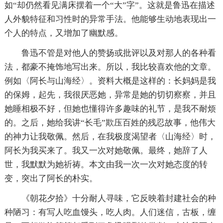
如“却仍然看见满床摆着一个“大”字”。这就是鲁迅在描述
人外貌特征和习性时的异常手法。他能够生动地表现出一
个人的特点，又增加了幽默感。
鲁迅不管是对他人的赞扬或批评以及对那人的各种看
法，都豪不掩饰地写出来。所以，我比较喜欢他的文章。
例如〈阿长与山海经〉。资料大概是这样的：长妈妈是我
的保姆，起先，我很厌恶她，异常是她的切切察察，并且
她睡相极不好，但她也懂得许多趣味的礼节，是我不耐烦
的。之后，她给我讲“长毛”欺压百姓的残忍故事，他伟大
的神力让我敬佩。然后，在我极度渴望者〈山海经〉时，
阿长为我买来了。我又一次对她敬佩。最终，她辞了人
世，我默默为她祈祷。本文由我一次一次对她态度的转
变，突出了阿长的朴实。
《朝花夕拾》十分耐人寻味，它反映着封建社会的种
种陋习：有写人吃血馒头，吃人肉。人们迷信，古板，缠