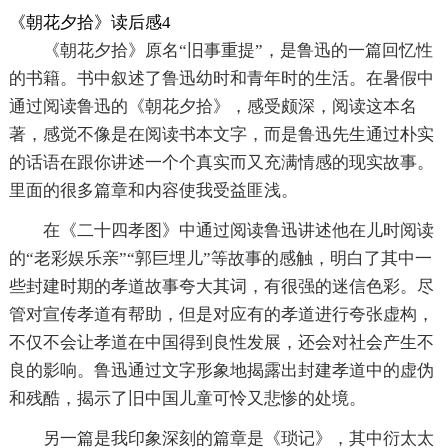
《朝花夕拾》读后感4
《朝花夕拾》原名“旧事重提”，是鲁迅的一篇回忆性
的书籍。书中叙述了鲁迅幼时和青年时的生活。在暑假中
通过阅读鲁迅的《朝花夕拾》，感受颇深，阅读这本名
著，感觉不像是在阅读书本文字，而是鲁迅先生通过朴实
的话语在跟你讲述一个个真实而又充满情感的现实故事。
里面的很多篇章和内容使我受益匪浅。
在《二十四孝图》中通过阅读鲁迅讲述他在儿时阅读
的“老彩娱乐亲”“郭巨埋儿”等故事的感触，明白了其中一
些封建时期的孝道故事夸大其词，有很强的迷信色彩。尽
管对宣传孝道有帮助，但是对应有的孝道进行夸张虚构，
不仅不会让孝道在中国得到良性发展，还会对社会产生不
良的影响。鲁迅通过文字形象地揭露出封建孝道中的虚伪
和残酷，揭示了旧中国儿童可怜又悲惨的处境。
另一篇是我印象深刻的篇章是《琐记》，其中衍太太