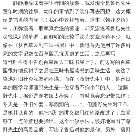
静静地品味着字里行间的故事，我发现全是鲁迅先生
童年时期的往事。幼年的事情到了晚年再去回想，这大概
便是书名的内涵吧！我心中这样想着。这本《朝花夕拾》
中，虽弥漫着一股率真烂漫的童趣，却又渗透着鲁迅先生
尖锐讽刺的笔调，而鲜明的比较手法为文章添色不少。就
像在《从百草园到三味书屋》中，鲁迅首先使用了许多鲜
亮的文字记叙在百草园无忧无虑的生活，之后再写
道“我”不得不告别百草园去三味书屋上学。前边写的百草
园很好地反衬了之后在三味书屋读书的乏味生活，表达了
鲁迅对旧社会私塾的不满。而在《藤野先生》中，鲁迅日
本的医学导师藤野先生是一位穿着不拘小节的人，“这藤
野先生，据说是穿衣服太模糊了，有时竟会忘记带领结；
冬天是一件旧外套，寒颤颤的……”。但藤野先生对工作
是极其认真的，他把“我”的讲义都用红笔添改过了；血管
移了一点位置也要指出。这个比较手法，较好地写出了藤
野先生的高贵品质，写出了鲁迅对他的景仰。另外，藤野