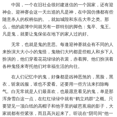
中国，一个在旧社会很封建迷信的一个国家，还有迎
神会。迎神赛会这一天出巡的凡是神，在中国仿佛都有些
随意杀人的权柄似的。，就如城隍和东岳大帝之类。那
么，他的卤簿中间就另有一群特别的脚色：鬼卒、鬼王。
凡是鬼，就要让鬼保佑在地下的家人过的好。
无常，也就是鬼的意思。每逢迎神赛就会有不同的人
来扮演大大小小的鬼怪，鬼物们大约都是些粗人和乡下人
扮演的，他们穿着花花绿绿的衣裳，赤着脚。他们扮演着
各种鬼怪来寄托他们对幸福生活的向往。
在人们记忆中的鬼，好像都是凶神恶煞的，黑脸，黑
衣，斩衰凶服，谁也不爱看。还要用一些方法来扫除晦
气。白无常就是人们最喜欢，也最愿意看见的鬼，单是那
浑身雪白这一点，在红红绿绿中就有“鹤立鸡群”之概。只
要望见一顶白纸的高帽子和他手里的破芭蕉扇的影子，大
家就都有些紧张，而且高兴起来了。听说在“阴司间”他一