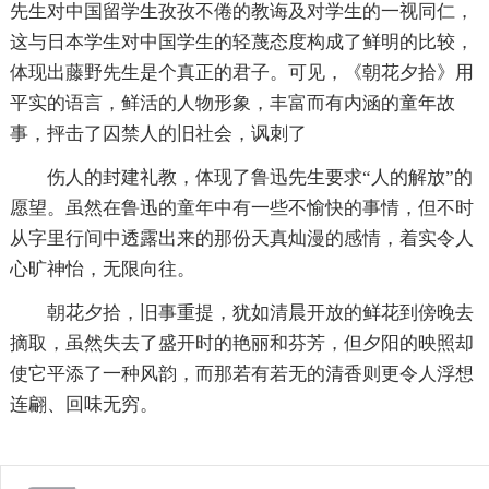
先生对中国留学生孜孜不倦的教诲及对学生的一视同仁，
这与日本学生对中国学生的轻蔑态度构成了鲜明的比较，
体现出藤野先生是个真正的君子。可见，《朝花夕拾》用
平实的语言，鲜活的人物形象，丰富而有内涵的童年故
事，抨击了囚禁人的旧社会，讽刺了
伤人的封建礼教，体现了鲁迅先生要求“人的解放”的
愿望。虽然在鲁迅的童年中有一些不愉快的事情，但不时
从字里行间中透露出来的那份天真灿漫的感情，着实令人
心旷神怡，无限向往。
朝花夕拾，旧事重提，犹如清晨开放的鲜花到傍晚去
摘取，虽然失去了盛开时的艳丽和芬芳，但夕阳的映照却
使它平添了一种风韵，而那若有若无的清香则更令人浮想
连翩、回味无穷。