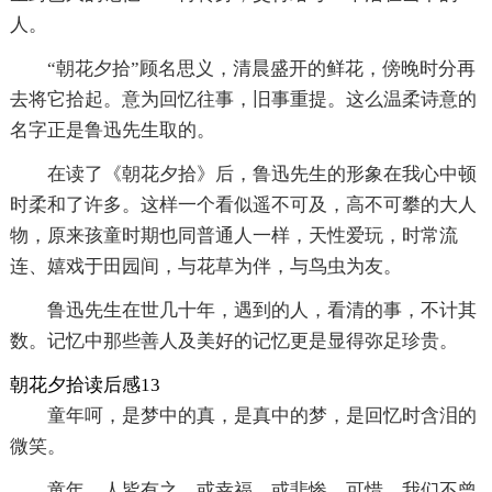
人。
“朝花夕拾”顾名思义，清晨盛开的鲜花，傍晚时分再
去将它拾起。意为回忆往事，旧事重提。这么温柔诗意的
名字正是鲁迅先生取的。
在读了《朝花夕拾》后，鲁迅先生的形象在我心中顿
时柔和了许多。这样一个看似遥不可及，高不可攀的大人
物，原来孩童时期也同普通人一样，天性爱玩，时常流
连、嬉戏于田园间，与花草为伴，与鸟虫为友。
鲁迅先生在世几十年，遇到的人，看清的事，不计其
数。记忆中那些善人及美好的记忆更是显得弥足珍贵。
朝花夕拾读后感13
童年呵，是梦中的真，是真中的梦，是回忆时含泪的
微笑。
童年，人皆有之。或幸福。或悲惨。可惜，我们不曾