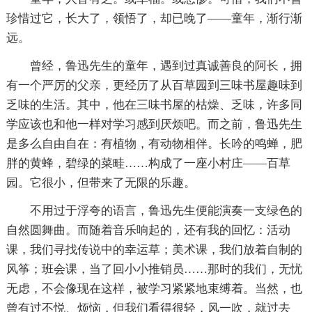
珍惜过它，长大了，领悟了，却已晚了——童年，渐行渐
远。
曾经，鲁迅先生的童年，遇到过真诚善良的阿长，拥
有一个严厉的父亲，更经历了从百草园到三味书屋趣味到
乏味的生活。其中，他在三味书屋的枯燥、乏味，许多同
学应该也和他一样对学习感到厌烦吧。而之前，鲁迅先生
是多么自由自在：有植物，有动物相伴。长吟的鸣蝉，肥
胖的黄蜂，碧绿的菜畦……构成了一座小村庄——百草
园。它很小，但带来了无限的乐趣。
不用过于浮夸的语言，鲁迅先生便能演奏一支绿色的
自然圆舞曲。而随着音乐响起的，还有我的回忆：活动
课，我们寻找传说中的幸运草；美术课，我们放着自制的
风筝；班会课，当了回小小推销员……那时的我们，无忧
无虑，不会像现在这样，被学习紧紧地束缚着。当然，也
曾有过不悦、烦恼，但我们看得很轻，风一吹，就过去