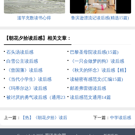
滥竽充数读书心得
鲁滨逊漂流记读后感(精选15篇)
【朝花夕拾读后感】相关文章：
石头汤读后感
巴黎圣母院读后感(15篇)
白雪公主读后感
《一只会做梦的狗》读后感
《曾国藩》读后感
《秋天的怀念》读后感【精】
《当代小学生》读后感
读秘密有感范文(汇编15篇)
《玛蒂尔达》读后感
邮差弗雷德读后感
被讨厌的勇气读后感（通用23
读后感范文通用14篇
篇）
上一篇：
【热】《朝花夕拾》读后
下一篇：
中学读后感
感