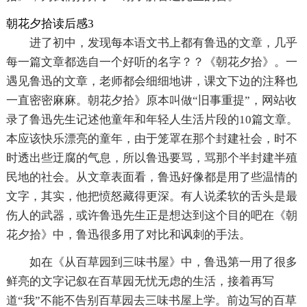
朝花夕拾读后感3
进了初中，发现每本语文书上都有鲁迅的文章，几乎
每一篇文章都选自一个好听的名字？？《朝花夕拾》。一
遇见鲁迅的文章，老师都会细细地讲，课文下边的注释也
一直密密麻麻。朝花夕拾》原本叫做“旧事重提”，网站收
录了鲁迅先生记述他童年和年轻人生活片段的10篇文章。
本应该快乐漂亮的童年，由于笼罩在那个封建社会，时不
时透出些迂腐的气息，所以鲁迅要骂，骂那个半封建半殖
民地的社会。从文章表面看，鲁迅好像都是用了些温情的
文字，其实，他把愤怒藏得更深。有人说柔软的舌头是最
伤人的武器，或许鲁迅先生正是想达到这个目的吧在《朝
花夕拾》中，鲁迅很多用了对比和讽刺的手法。
如在《从百草园到三味书屋》中，鲁迅第一用了很多
鲜亮的文字记叙在百草园无忧无虑的生活，接着再写
道“我”不能不告别百草园去三味书屋上学。前边写的百草