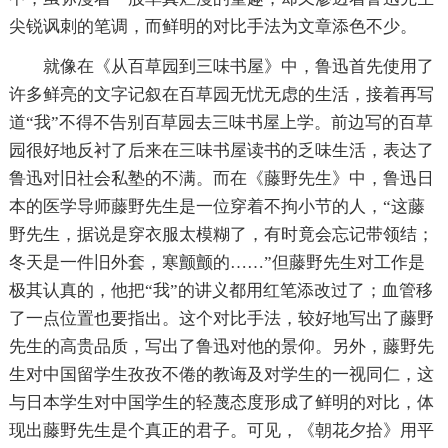
尖锐讽刺的笔调，而鲜明的对比手法为文章添色不少。
就像在《从百草园到三味书屋》中，鲁迅首先使用了
许多鲜亮的文字记叙在百草园无忧无虑的生活，接着再写
道“我”不得不告别百草园去三味书屋上学。前边写的百草
园很好地反衬了后来在三味书屋读书的乏味生活，表达了
鲁迅对旧社会私塾的不满。而在《藤野先生》中，鲁迅日
本的医学导师藤野先生是一位穿着不拘小节的人，“这藤
野先生，据说是穿衣服太模糊了，有时竟会忘记带领结；
冬天是一件旧外套，寒颤颤的……”但藤野先生对工作是
极其认真的，他把“我”的讲义都用红笔添改过了；血管移
了一点位置也要指出。这个对比手法，较好地写出了藤野
先生的高贵品质，写出了鲁迅对他的景仰。另外，藤野先
生对中国留学生孜孜不倦的教诲及对学生的一视同仁，这
与日本学生对中国学生的轻蔑态度形成了鲜明的对比，体
现出藤野先生是个真正的君子。可见，《朝花夕拾》用平