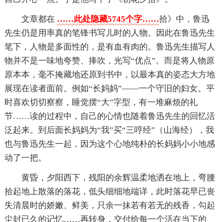
文章都在
……此处隐藏5745个字……
拾》中，鲁迅
先生仍是用率真的笔锋书写儿时的人物。因此在鲁迅先生
笔下，人物是多面性的，是有血有肉的。鲁迅先生描写人
物并不是一味地夸赞、捧吹，光写“优点”。而是将人物原
原本本，毫不掩藏地还原到书中，以最本真的姿态大方地
展现在读者面前。例如“长妈妈”——一个守旧的妇女。平
时喜欢切切察察，睡觉摆“大”字型，有一堆麻烦的礼
节……读的过程中，自己的心情也随着鲁迅先生的回忆活
泛起来。到后面长妈妈为“我”买“三哼经”（山海经），我
也与鲁迅先生一起，因为这个心地纯朴的长妈妈小小地感
动了一把。
黄昏，夕阳西下，残阳的余辉温柔地洒在地上，弯腰
拾起地上散落的落花，低头细细地端详，此时落花早已丧
失清晨时的娇嫩、鲜美，只余一抹若有若无的残香，勾起
尘封已久的记忆……再转身，交付给每一个活在当下的