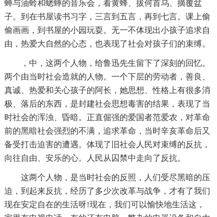
蝉与油蛉和蟋蟀的音乐会，看黄蜂、拔何首乌、摘覆盆
子。到在书屋读书习字，三言到五言，再到七言。课上偷
偷画画，到书屋的小园玩耍。无一不体现出小孩子追求自
由，热爱大自然的心态，也表现了社会对孩子们的束缚。
，中，这两个人物，给鲁迅先生留下了深刻的回忆。
两个由当时社会造就的人物。一个下层的劳动者，善良、
真诚、热爱和关心孩子的阿长，她思想、性格上有很多消
极、落后的东西，是封建社会思想毒害的结果，表现了当
时社会的浑浊、昏暗。正直倔强的爱国者范爱农，对革命
前的黑暗社会强烈的不满，追求革命，当时辛亥革命后又
备受打击迫害的遭遇。体现了旧社会人民对束缚的反抗，
向往自由、安乐的心。人民从囚禁中走向了反抗。
这两个人物，是当时社会的反照，人们受尽黑暗的压
迫，到起来反抗，经历了多少次改革与战争，才有了我们
现在安定自在的生活呀!现在，我们可以愉快地生活这，