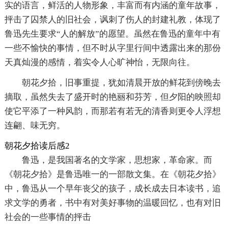
实的语言，鲜活的人物形象，丰富而有内涵的童年故事，
抨击了囚禁人的旧社会，讽刺了伤人的封建礼教，体现了
鲁迅先生要求“人的解放”的愿望。虽然在鲁迅的童年中有
一些不愉快的事情，但不时从字里行间中透露出来的那份
天真灿漫的感情，着实令人心旷神怡，无限向往。
朝花夕拾，旧事重提，犹如清晨开放的鲜花到傍晚去
摘取，虽然失去了盛开时的艳丽和芬芳，但夕阳的映照却
使它平添了一种风韵，而那若有若无的清香则更令人浮想
连翩、味无穷。
朝花夕拾读后感2
鲁迅，是我国著名的文学家，思想家，革命家。而
《朝花夕拾》是鲁迅唯一的一部散文集。在《朝花夕拾》
中，鲁迅从一个早年丧父的孩子，成长成去日本读书，追
求文学的勇者，书中有对美好事物的温暖回忆，也有对旧
社会的一些事情的抨击