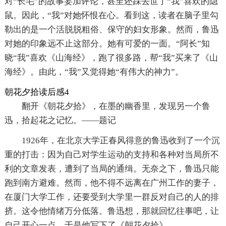
对“长毛”的故事妄加评论，甚至还踩去世了“我”喜欢的隐
鼠。因此，“我”对她怀恨在心。看到这，读者在脑子里勾
勒出的是一个活脱脱粗俗、保守的妇女形象。然而，鲁迅
对她的印象远不止这部分。她有可爱的一面。“阿长”知
晓“我”喜欢《山海经》，跑了很多路，帮“我”买来了《山
海经》。由此，“我”又觉得她“有伟大的神力”。
朝花夕拾读后感4
翻开《朝花夕拾》，在墨的幽香里，发现另一个鲁
迅，拾起花之记忆。——题记
1926年，在北京大学正春风得意的鲁迅收到了一个沉
重的打击：因为自己对学生运动的支持和各种对当局所不
利的文章发表，遭到了当局的通缉。无奈之下，鲁迅只能
跑到南方避难。然而，他不得不远离在广州工作的妻子，
在厦门大学工作，还要受到大学里一群反对自己的人的排
挤。这令他情绪万分低落。鲁迅想，那就回忆往事吧，让
自己开心一点。于是他写下了《朝花夕拾》。