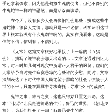
手还拿着铁索，因为他是勾摄生魂的使者，但他不像别的
牛鬼蛇神一样凶神恶煞，而是活泼而诙谐。
在今天，没有多少人会再像旧社会那些，扮成这些牛
鬼蛇神，很多人觉得，那就只是一种迷信，科学证明这世
界上根本就没有什么鬼啊神啊的。其实在我看来，这就是
信与不信，信则有，不信则无。
《无常》这篇文章很好地承接了上一篇的《五猖
会》，描写了迎神赛会那天出巡的……文章还通过回忆无
常，时不时加几句对现实中所谓正人君子的讽刺，虚幻的
无常给予当时先生寂寞悲凉的心些许的安慰。同时，文章
深刻表达了旧时代中国人民绝望于黑暗的社会，愤慨于人
世的不平，只能在冥冥中寻求寄托，寻求“公正的裁决”。
鬼神之事，难言之矣，这也只得姑且置之弗论。这
本“回忆录”让我走进鲁迅的生活，鲁迅的世界。《朝花夕
拾》，为我们打开了一扇了解鲁迅先生的窗。