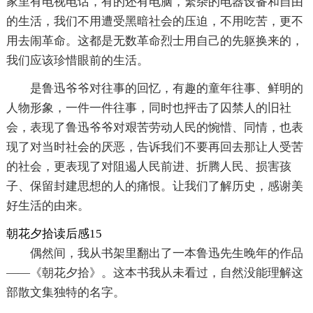
家里有电视电话，有的还有电脑，繁杂的电器设备和自由
的生活，我们不用遭受黑暗社会的压迫，不用吃苦，更不
用去闹革命。这都是无数革命烈士用自己的先躯换来的，
我们应该珍惜眼前的生活。
是鲁迅爷爷对往事的回忆，有趣的童年往事、鲜明的
人物形象，一件一件往事，同时也抨击了囚禁人的旧社
会，表现了鲁迅爷爷对艰苦劳动人民的惋惜、同情，也表
现了对当时社会的厌恶，告诉我们不要再回去那让人受苦
的社会，更表现了对阻遏人民前进、折腾人民、损害孩
子、保留封建思想的人的痛恨。让我们了解历史，感谢美
好生活的由来。
朝花夕拾读后感15
偶然间，我从书架里翻出了一本鲁迅先生晚年的作品
——《朝花夕拾》。这本书我从未看过，自然没能理解这
部散文集独特的名字。