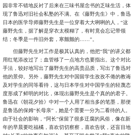
园非常不错地反衬了后来在三味书屋念书的乏味生活，体
现了鲁迅对旧社会私塾的不满。在《藤野先生》中，鲁迅
日本的医学导师藤野先生是一位穿着大大咧咧的人，“这
藤野先生，据了解是穿衣太模糊了，有时竟会忘记带领
结；冬季是一件旧外套，寒颤颤的……”。
但藤野先生对工作是极其认真的，他把“我”的讲义都
用红笔添改过了；血管移了一点地方也要指出。这个对比
手法，较好地写出了藤野先生的高贵品质，写出了鲁迅对
他的景仰。另外，藤野先生对中国留学生孜孜不倦的教诲
及对学生的同等看待，这与日本学生对中国学生的轻蔑态
度形成了鲜明的对比，体现出藤野先生是个真的的君子。
鲁迅在《朝花夕拾》中对一个人用了相当多的笔墨，那便
是鲁迅的保姆“长母亲”，她是个需要一分为二看待的人。
由于社会的影响，“阿长”保留了很多迂腐的风俗，像在新
年的早晨要吃福橘，喜欢切切察察，喜欢告状，还盲目地