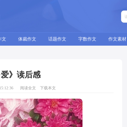
作文
体裁作文
话题作文
字数作文
作文素材
·爱》读后感
5:12:36
阅读全文
下载本文