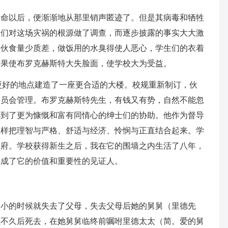
使命以后，便渐渐地从那里销声匿迹了。但是其病毒和牺牲
人们对这场灾祸的根源做了调查，而逐步披露的事实大大激
的伙食量少质差，做饭用的水臭得使人恶心，学生们的衣着
结果使布罗克赫斯特大失脸面，使学校大为受益。
更好的地点建造了一座更合适的大楼。校规重新制订，伙
委员会管理。布罗克赫斯特先生，有钱又有势，自然不能忽
得到了更为慷慨和富有同情心的绅士们的协助。他作为督导
怎样把理智与严格、舒适与经济、怜悯与正直结合起来。学
学府。学校获得新生之后，我在它的围墙之内生活了八年，
上成了它的价值和重要性的见证人。
很小的时候就失去了父母，失去父母后她的舅舅（里德先
在不久后死去，在她舅舅临终前嘱咐里德太太（简。爱的舅