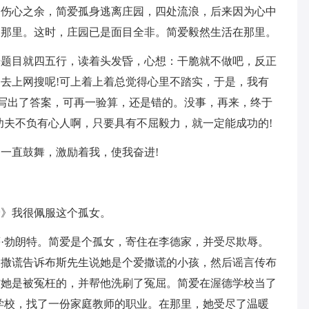
。伤心之余，简爱孤身逃离庄园，四处流浪，后来因为心中
了那里。这时，庄园已是面目全非。简爱毅然生活在那里。
光题目就四五行，读着头发昏，心想：干脆就不做吧，反正
去上网搜呢!可上着上着总觉得心里不踏实，于是，我有
就写出了答案，可再一验算，还是错的。没事，再来，终于
功夫不负有心人啊，只要具有不屈毅力，就一定能成功的!
一直鼓舞，激励着我，使我奋进!
爱》我很佩服这个孤女。
·勃朗特。简爱是个孤女，寄住在李德家，并受尽欺辱。
竟撒谎告诉布斯先生说她是个爱撒谎的小孩，然后谣言传布
信她是被冤枉的，并帮他洗刷了冤屈。简爱在渥德学校当了
学校，找了一份家庭教师的职业。在那里，她受尽了温暖