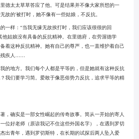
，里德太太草草答应了他。可是结果并不像大家所想的一
无故的'被打时，她不像有一些姑娘，不反抗。
的一样：“当我无缘无故挨打时，我们应该很很的回
其他姑娘没有具备的反抗精神。在里德府，在劳渥德学
具备着这种反抗精神。她有自己的尊严，也一直维护着自己
括残疾人……
引我的地方。我们每个人都是平等的，但是她就有这种反抗
呢？我们要学习简。爱敢于像恶俗势力反抗，追求平等的精
名著，确实是一部女性崛起的传奇故事。简从一开始的寄人
到一位好老师（原谅我记不住这些外国名字），在遇到罗切
的杰出青年，遇到罗切斯特，在长期的试探后两人坠入爱