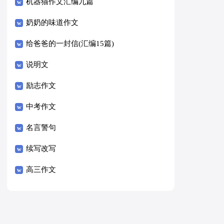
8篇）
机器猫作文汇编九篇
奶奶的味道作文
给爸爸的一封信(汇编15篇)
说明文
励志作文
中考作文
名言警句
续写改写
高三作文