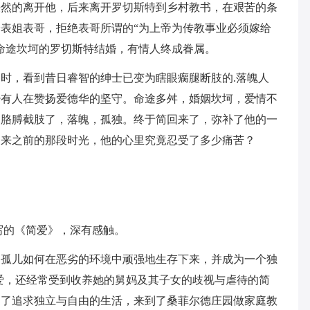
决然的离开他，后来离开罗切斯特到乡村教书，在艰苦的条
表姐表哥，拒绝表哥所谓的“为上帝为传教事业必须嫁给
命途坎坷的罗切斯特结婚，有情人终成眷属。
时，看到昔日睿智的绅士已变为瞎眼瘸腿断肢的.落魄人
少有人在赞扬爱德华的坚守。命途多舛，婚姻坎坷，爱情不
，胳膊截肢了，落魄，孤独。终于简回来了，弥补了他的一
回来之前的那段时光，他的心里究竟忍受了多少痛苦？
写的《简爱》，深有感触。
的孤儿如何在恶劣的环境中顽强地生存下来，并成为一个独
爱，还经常受到收养她的舅妈及其子女的歧视与虐待的简
为了追求独立与自由的生活，来到了桑菲尔德庄园做家庭教