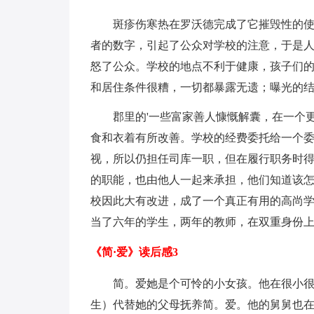
斑疹伤寒热在罗沃德完成了它摧毁性的
者的数字，引起了公众对学校的注意，于是
怒了公众。学校的地点不利于健康，孩子们
和居住条件很糟，一切都暴露无遗；曝光的
郡里的'一些富家善人慷慨解囊，在一个
食和衣着有所改善。学校的经费委托给一个
视，所以仍担任司库一职，但在履行职务时
的职能，也由他人一起来承担，他们知道该
校因此大有改进，成了一个真正有用的高尚
当了六年的学生，两年的教师，在双重身份
《简·爱》读后感3
简。爱她是个可怜的小女孩。他在很小
生）代替她的父母抚养简。爱。他的舅舅也