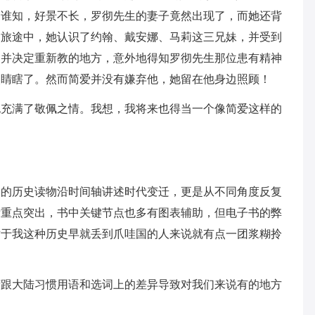
。谁知，好景不长，罗彻先生的妻子竟然出现了，而她还背
的旅途中，她认识了约翰、戴安娜、马莉这三兄妹，并受到
，并决定重新教的地方，意外地得知罗彻先生那位患有精神
眼睛瞎了。然而简爱并没有嫌弃他，她留在他身边照顾！
也充满了敬佩之情。我想，我将来也得当一个像简爱这样的
通的历史读物沿时间轴讲述时代变迁，更是从不同角度反复
晰重点突出，书中关键节点也多有图表辅助，但电子书的弊
对于我这种历史早就丢到爪哇国的人来说就有点一团浆糊拎
湾跟大陆习惯用语和选词上的差异导致对我们来说有的地方