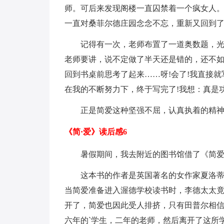
师。可后来发现阁楼一直囚禁着一个疯女人
一直对桑菲尔德庄园念念不忘，重新又回到
记得有一次，老师布置了一道奥数题，
老师要讲，说不定做了半天还是错的，还不如
回到书桌前思考了起来……呀!会了!我直接
在我的不断努力下，终于写完了!我想：真是
正是简爱这种坚强不屈，认真执着的精神
《简·爱》读后感6
暑假期间，我去附近的图书馆借了《简
这本书的作者是英国著名的女作家夏洛蒂
当简爱准备进入渥德学校读书时，李德太太
开了，简爱也因此受人排挤，只有田普尔相
六年的`学生，二年的老师，然后离开了这所