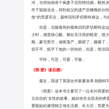
河，当得知他有个疯妻子后拒绝结婚，毅然
件下兢兢业业，得到叔父的遗产后慷慨的分给
他”的荒谬言论，最终回到罗切斯特身边，与
但是，当随着简的视角回到罗切斯特这边
士时，感觉很心酸。都在关注简的蜕变，很
顺，豪宅焚尽，倾家荡产，眼瞎了，腿瘸了
切不平，抚平了他的一切伤疤，但是，简没
可怜，可悲，可爱，可敬。
《简·爱》读后感5
最近，我读了英国女作家夏洛蒂.勃朗特
《简爱》这本书主要写了一位名叫简爱
立自信的`女性的故事。她自幼失去双亲的疼
爱能如此顽强独立地生活着。长大后，简爱